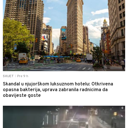
Pre 9 h
SVIJET
|
Skandal u njujorškom luksuznom hotelu: Otkrivena
opasna bakterija, uprava zabranila radnicima da
obavijeste goste
0