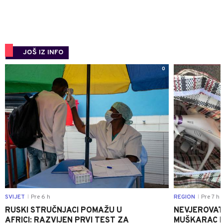
JOŠ IZ INFO
0
SVIJET
Pre 6 h
REGION
Pre 7 h
|
|
RUSKI STRUČNJACI POMAŽU U
NEVJEROVATA
AFRICI: RAZVIJEN PRVI TEST ZA
MUŠKARAC H