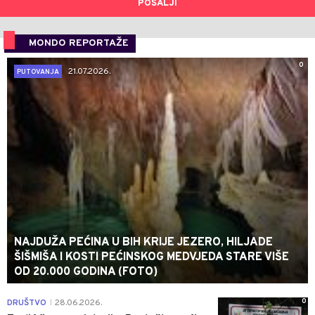
POŠALJI
MONDO REPORTAŽE
0
21.07.2026.
PUTOVANJA
NAJDUŽA PEĆINA U BIH KRIJE JEZERO, HILJADE
ŠIŠMIŠA I KOSTI PEĆINSKOG MEDVJEDA STARE VIŠE
OD 20.000 GODINA (FOTO)
0
DRUŠTVO
28.06.2026.
|