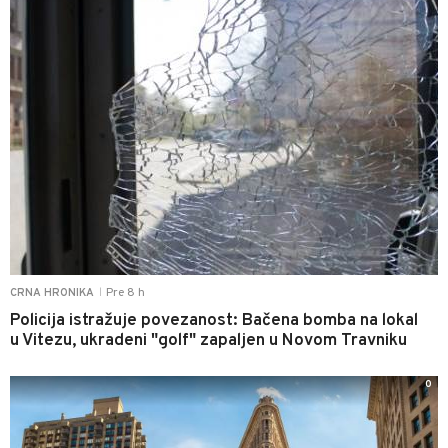
Pre 8 h
CRNA HRONIKA
|
Policija istražuje povezanost: Bačena bomba na lokal
u Vitezu, ukradeni "golf" zapaljen u Novom Travniku
0