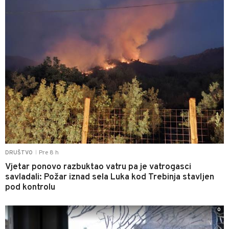
Pre 8 h
DRUŠTVO
|
Vjetar ponovo razbuktao vatru pa je vatrogasci
savladali: Požar iznad sela Luka kod Trebinja stavljen
pod kontrolu
0