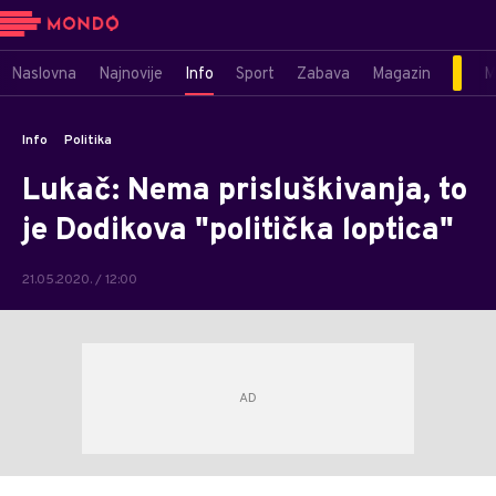
Naslovna
Najnovije
Info
Sport
Zabava
Magazin
M
Info
Politika
Lukač: Nema prisluškivanja, to
je Dodikova "politička loptica"
21.05.2020. / 12:00