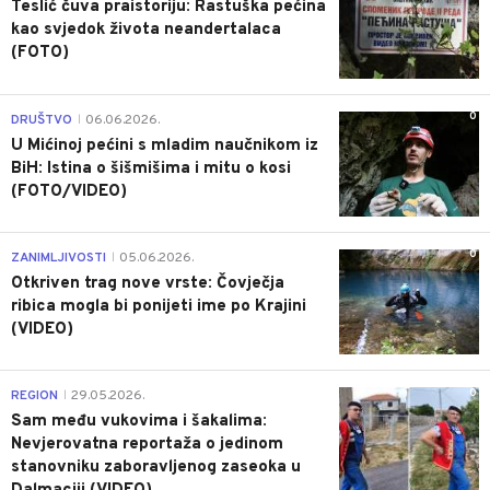
Teslić čuva praistoriju: Rastuška pećina
kao svjedok života neandertalaca
(FOTO)
0
DRUŠTVO
06.06.2026.
|
U Mićinoj pećini s mladim naučnikom iz
BiH: Istina o šišmišima i mitu o kosi
(FOTO/VIDEO)
0
ZANIMLJIVOSTI
05.06.2026.
|
Otkriven trag nove vrste: Čovječja
ribica mogla bi ponijeti ime po Krajini
(VIDEO)
0
REGION
29.05.2026.
|
Sam među vukovima i šakalima:
Nevjerovatna reportaža o jedinom
stanovniku zaboravljenog zaseoka u