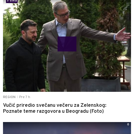
5 slika
Pre 7 h
REGION
|
Vučić priredio svečanu večeru za Zelenskog:
Poznate teme razgovora u Beogradu (Foto)
0