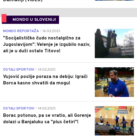
Dalmaciji (VIDEO)
MONDO U SLOVENIJI
4
MONDO REPORTAŽA
16.02.2021.
|
"Socijalističko čudo nostalgično za
Jugoslavijom": Velenje je izgubilo naziv,
ali je u duši ostalo Titovo!
1
OSTALI SPORTOVI
14.02.2021.
|
Vujović poslije poraza na debiju: Igrači
Borca kasno shvatili da mogu!
3
OSTALI SPORTOVI
14.02.2021.
|
Borac potonuo, pa se vratio, ali Gorenje
dolazi u Banjaluku sa "plus četiri"!