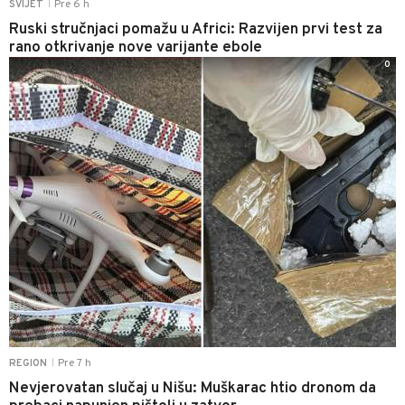
Pre 6 h
SVIJET
|
Ruski stručnjaci pomažu u Africi: Razvijen prvi test za
rano otkrivanje nove varijante ebole
0
Pre 7 h
REGION
|
Nevjerovatan slučaj u Nišu: Muškarac htio dronom da