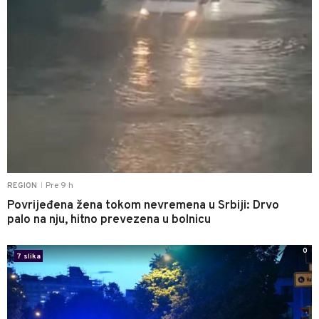
Pre 9 h
REGION
|
Povrijeđena žena tokom nevremena u Srbiji: Drvo
palo na nju, hitno prevezena u bolnicu
0
7 slika