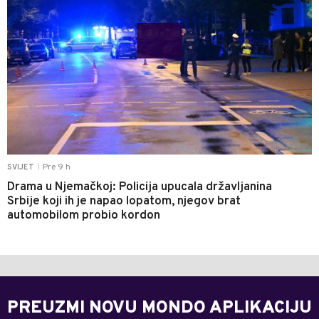
Pre 9 h
SVIJET
|
Drama u Njemačkoj: Policija upucala državljanina
Srbije koji ih je napao lopatom, njegov brat
automobilom probio kordon
PREUZMI NOVU MONDO APLIKACIJU