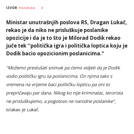
0
IZVOR
mondo.ba
Ministar unutrašnjih poslova RS, Dragan Lukač,
rekao je da niko ne prisluškuje poslanike
opozicije i da je to što je Milorad Dodik rekao
juče tek ''politička igra i politička loptica koju je
Dodik bacio opozicionim poslanicima."
"Možemo preslušati snimak pa ćemo vidjeti da je Dodik
vodio političku igru sa poslanicima. On njima tako s
vremena na vrijeme baci političku lopticu pa oni to
prepričavaju par dana. Nikog ko nije kriminalac, terorista
ne prisluškujemo, a pogotovo ne narodne poslanike",
istakao je Lukač.