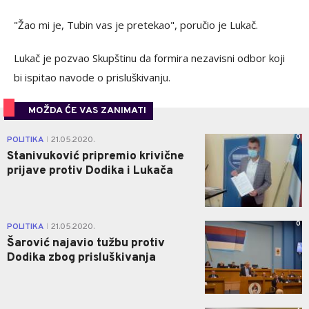
"Žao mi je, Tubin vas je pretekao", poručio je Lukač.
Lukač je pozvao Skupštinu da formira nezavisni odbor koji
bi ispitao navode o prisluškivanju.
MOŽDA ĆE VAS ZANIMATI
0
POLITIKA
21.05.2020.
|
Stanivuković pripremio krivične
prijave protiv Dodika i Lukača
0
POLITIKA
21.05.2020.
|
Šarović najavio tužbu protiv
Dodika zbog prisluškivanja