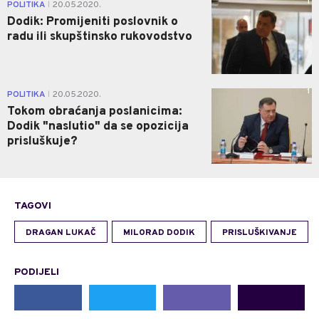
1
POLITIKA
20.05.2020.
|
Dodik: Promijeniti poslovnik o
radu ili skupštinsko rukovodstvo
1
POLITIKA
20.05.2020.
|
Tokom obraćanja poslanicima:
Dodik "naslutio" da se opozicija
prisluškuje?
TAGOVI
DRAGAN LUKAČ
MILORAD DODIK
PRISLUŠKIVANJE
PODIJELI