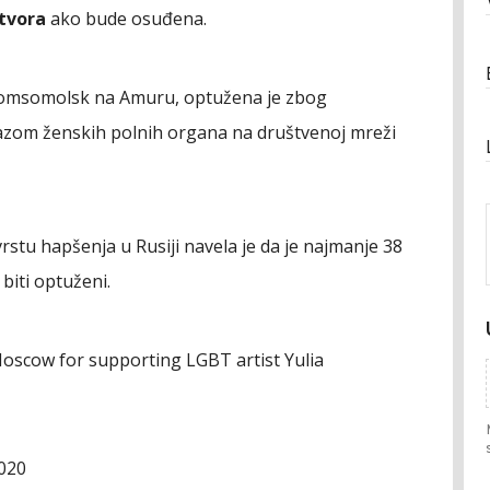
atvora
ako bude osuđena.
Komsomolsk na Amuru, optužena je zbog
ikazom ženskih polnih organa na društvenoj mreži
vrstu hapšenja u Rusiji navela je da je najmanje 38
 biti optuženi.
Moscow for supporting LGBT artist Yulia
2020