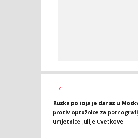
Ivan
AUTORI
0
Beta/AP
Pavlović
Ruska policija je danas u Mosk
protiv optužnice za pornografi
umjetnice Julije Cvetkove.