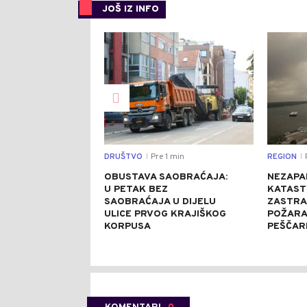
JOŠ IZ INFO
0
DRUŠTVO
Pre 1 min
REGION
P
|
|
OBUSTAVA SAOBRAĆAJA:
NEZAPA
U PETAK BEZ
KATAST
SAOBRAĆAJA U DIJELU
ZASTRA
ULICE PRVOG KRAJIŠKOG
POŽARA
KORPUSA
PEŠČARI