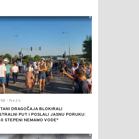
0
Pre 2 h
TVO
|
TANI DRAGOČAJA BLOKIRALI
STRALNI PUT I POSLALI JASNU PORUKU:
40 STEPENI NEMAMO VODE"
0