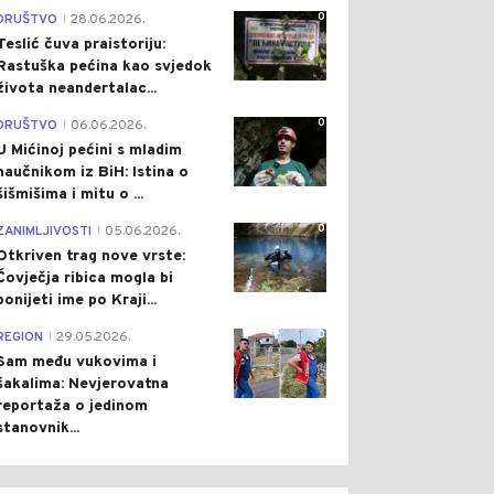
0
DRUŠTVO
28.06.2026.
|
Teslić čuva praistoriju:
Rastuška pećina kao svjedok
života neandertalac...
0
DRUŠTVO
06.06.2026.
|
U Mićinoj pećini s mladim
naučnikom iz BiH: Istina o
šišmišima i mitu o ...
0
ZANIMLJIVOSTI
05.06.2026.
|
Otkriven trag nove vrste:
Čovječja ribica mogla bi
ponijeti ime po Kraji...
0
REGION
29.05.2026.
|
Sam među vukovima i
šakalima: Nevjerovatna
reportaža o jedinom
stanovnik...