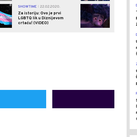
0
0
SHOWTIME
22.02.2020.
|
Za istoriju: Ovo je prvi
LGBTQ lik u Diznijevom
crtaću! (VIDEO)