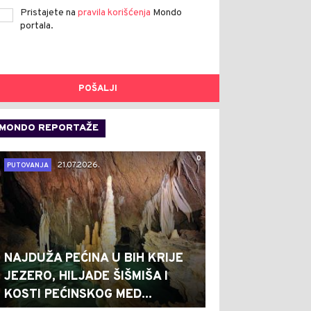
Pristajete na
pravila korišćenja
Mondo
portala.
POŠALJI
MONDO REPORTAŽE
0
21.07.2026.
PUTOVANJA
NAJDUŽA PEĆINA U BIH KRIJE
JEZERO, HILJADE ŠIŠMIŠA I
KOSTI PEĆINSKOG MED...