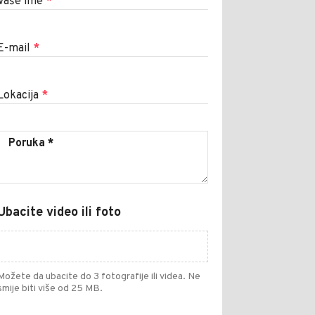
Vaše ime
*
E-mail
*
Lokacija
*
Ubacite video ili foto
Možete da ubacite do 3 fotografije ili videa. Ne
smije biti više od 25 MB.