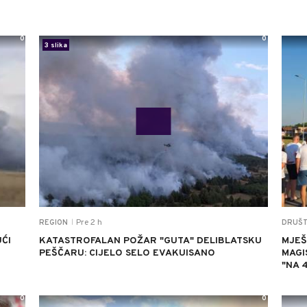
0
0
3 slika
Pre 2 h
REGION
DRUŠ
|
ĆI
KATASTROFALAN POŽAR "GUTA" DELIBLATSKU
MJEŠ
PEŠČARU: CIJELO SELO EVAKUISANO
MAGI
"NA 
0
0