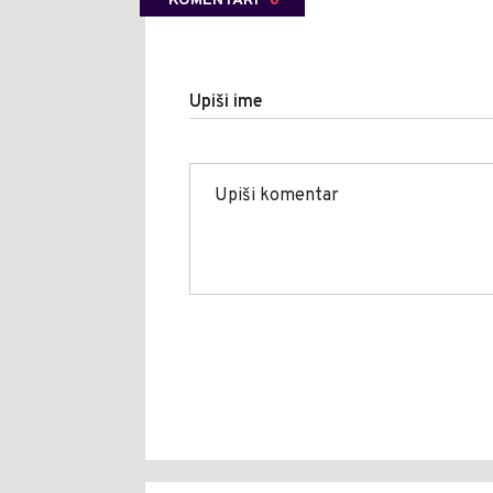
KOMENTARI
0
Upiši ime