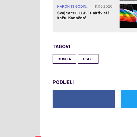
NAKON 13 GODINA OD...
11.06.2020.
|
Švajcarski LGBT+ aktivisti
kažu: Konačno!
TAGOVI
RUSIJA
LGBT
PODIJELI