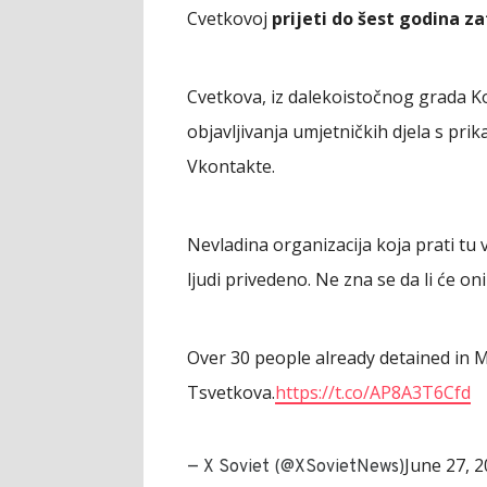
Cvetkovoj
prijeti do šest godina z
Cvetkova, iz dalekoistočnog grada 
objavljivanja umjetničkih djela s pr
Vkontakte.
Nevladina organizacija koja prati tu 
ljudi privedeno. Ne zna se da li će oni
Over 30 people already detained in 
Tsvetkova.
https://t.co/AP8A3T6Cfd
June 27, 
— X Soviet (@XSovietNews)