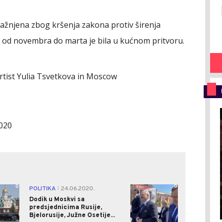
ažnjena zbog kršenja zakona protiv širenja
 i od novembra do marta je bila u kućnom pritvoru.
tist Yulia Tsvetkova in Moscow
2020
0
0
POLITIKA
24.06.2020.
|
Dodik u Moskvi sa
predsjednicima Rusije,
Bjelorusije, Južne Osetije...