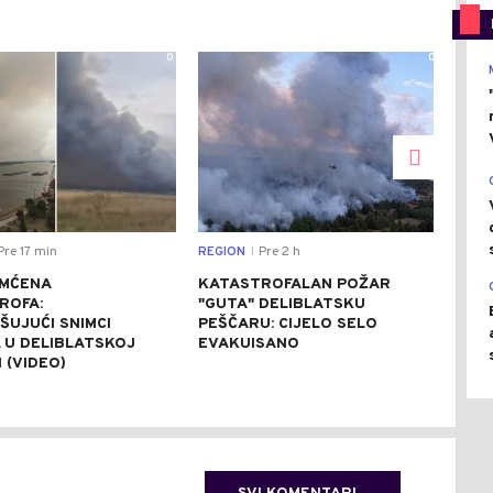
0
0
re 17 min
REGION
Pre 2 h
DRU
|
MĆENA
KATASTROFALAN POŽAR
MJE
ROFA:
"GUTA" DELIBLATSKU
BLO
ŠUJUĆI SNIMCI
PEŠČARU: CIJELO SELO
PUT
 U DELIBLATSKOJ
EVAKUISANO
POR
 (VIDEO)
NEM