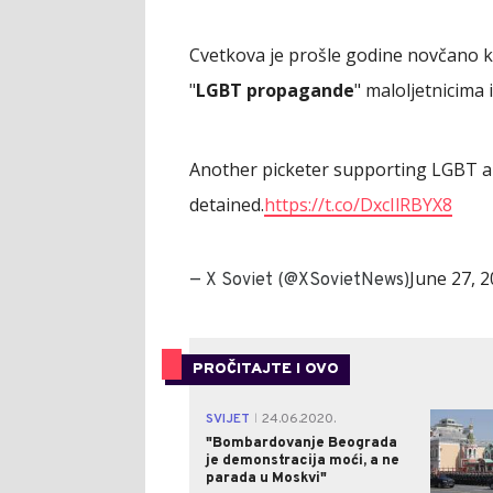
Cvetkova je prošle godine novčano k
"
LGBT propagande
" maloljetnicima
Another picketer supporting LGBT ar
detained.
https://t.co/DxcIlRBYX8
June 27, 
— X Soviet (@XSovietNews)
PROČITAJTE I OVO
SVIJET
24.06.2020.
|
"Bombardovanje Beograda
je demonstracija moći, a ne
parada u Moskvi"