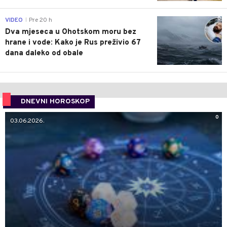
0
VIDEO
Pre 20 h
|
Dva mjeseca u Ohotskom moru bez
hrane i vode: Kako je Rus preživio 67
dana daleko od obale
DNEVNI HOROSKOP
0
03.06.2026.