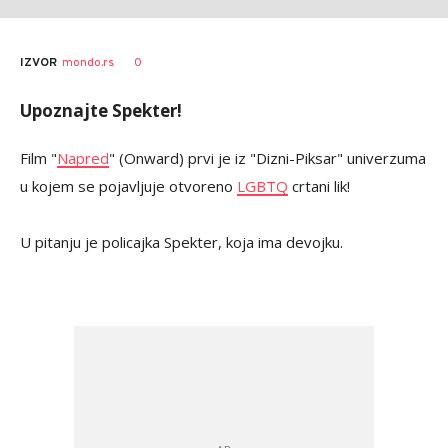
0
IZVOR
mondo.rs
Upoznajte Spekter!
Film "
Napred
" (Onward) prvi je iz "Dizni-Piksar" univerzuma
u kojem se pojavljuje otvoreno
LGBTQ
crtani lik!
U pitanju je policajka Spekter, koja ima devojku.