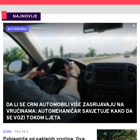
NAJNOVIJE
0
Pre 10 h
AUTOMOBILI
DA LI SE CRNI AUTOMOBILI VIŠE ZAGRIJAVAJU NA
VRUĆINAMA: AUTOMEHANIČAR SAVJETUJE KAKO DA
SE VOZI TOKOM LJETA
0
DOM
Pre 14 h
|
Pobjegnite od paklenih vrućina: Ova