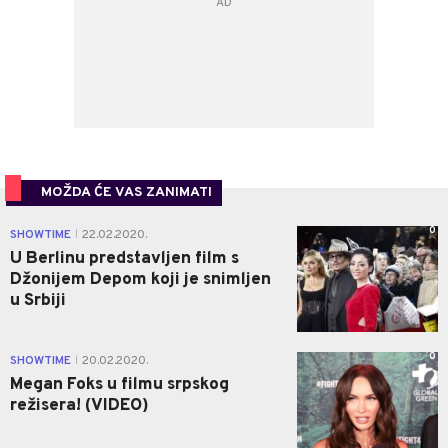
MOŽDA ĆE VAS ZANIMATI
0
SHOWTIME
22.02.2020.
|
U Berlinu predstavljen film s
Džonijem Depom koji je snimljen
u Srbiji
0
SHOWTIME
20.02.2020.
|
Megan Foks u filmu srpskog
režisera! (VIDEO)