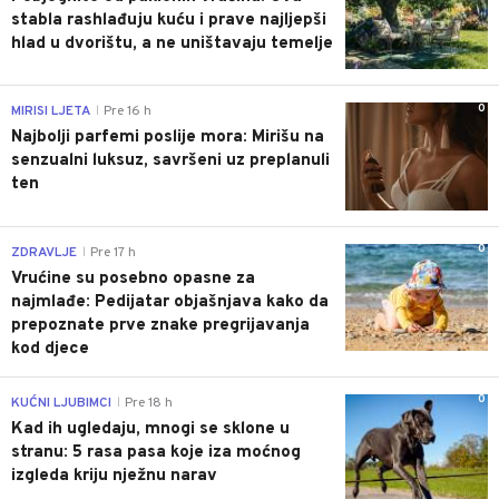
stabla rashlađuju kuću i prave najljepši
hlad u dvorištu, a ne uništavaju temelje
0
MIRISI LJETA
Pre 16 h
|
Najbolji parfemi poslije mora: Mirišu na
senzualni luksuz, savršeni uz preplanuli
ten
0
ZDRAVLJE
Pre 17 h
|
Vrućine su posebno opasne za
najmlađe: Pedijatar objašnjava kako da
prepoznate prve znake pregrijavanja
kod djece
0
KUĆNI LJUBIMCI
Pre 18 h
|
Kad ih ugledaju, mnogi se sklone u
stranu: 5 rasa pasa koje iza moćnog
izgleda kriju nježnu narav