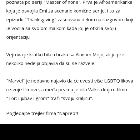
poznata po seriji "Master of none". Prva je Afroamerikanka
koja je osvojila Emi za scenario komične serije, i to za
epizodu "Thanksgiving" zasnovanu delom na razgovoru koji
je vodila sa svojom majkom kada joj je otkrila svoju
orijentaciju.
Vejtova je kratko bila u braku sa Alanom Mejo, ali je pre
nekoliko nedelja objavila da su se razvele.
"Marvel" je nedavno najavio da će uvesti više LGBTQ likova
u svoje filmove, a među prvima je bila Valkira koja u filmu
"Tor: Ljubav i grom" traži "svoju kraljicu".
Pogledajte trejler filma "Napred"!