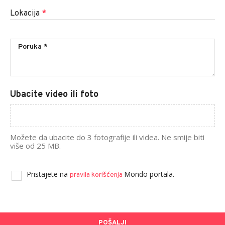
Lokacija
*
Ubacite video ili foto
Možete da ubacite do 3 fotografije ili videa. Ne smije biti
više od 25 MB.
Pristajete na
Mondo portala.
pravila korišćenja
POŠALJI