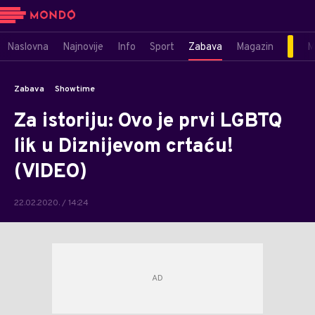
Naslovna
Najnovije
Info
Sport
Zabava
Magazin
M
Zabava
Showtime
Za istoriju: Ovo je prvi LGBTQ
lik u Diznijevom crtaću!
(VIDEO)
22.02.2020. / 14:24