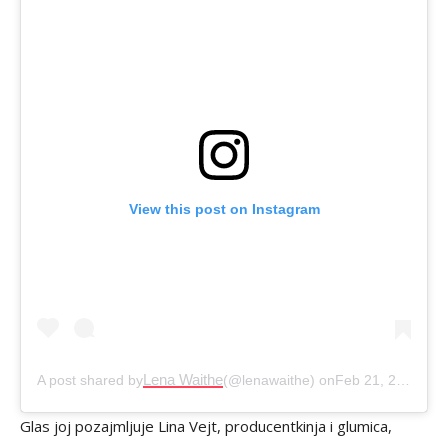
View this post on Instagram
Lena Waithe
A post shared by
(@lenawaithe) on
Feb 21, 2020 at 11:45am PST
Glas joj pozajmljuje Lina Vejt, producentkinja i glumica,