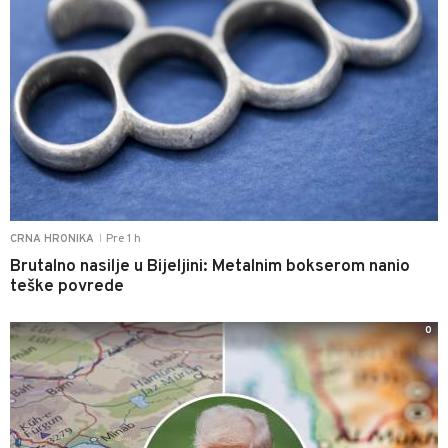
Pre 1 h
CRNA HRONIKA
|
Brutalno nasilje u Bijeljini: Metalnim bokserom nanio
teške povrede
0