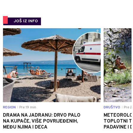
JOŠ IZ INFO
0
REGION
Pre 19 min
DRUŠTVO
Pre 2
|
|
DRAMA NA JADRANU: DRVO PALO
METEOROLOZ
NA KUPAČE, VIŠE POVRIJEĐENIH,
TOPLOTNI T
MEĐU NJIMA I DECA
PADAVINE I 