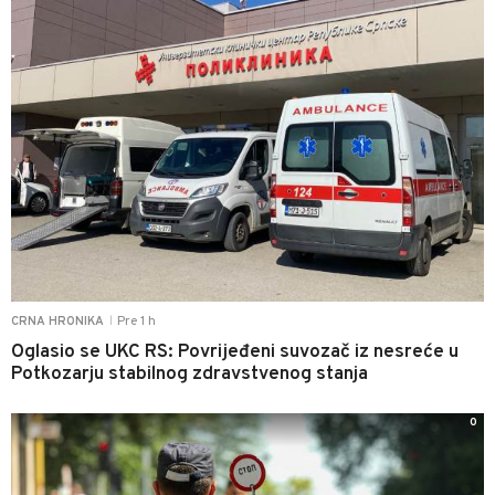
Pre 1 h
CRNA HRONIKA
|
Oglasio se UKC RS: Povrijeđeni suvozač iz nesreće u
Potkozarju stabilnog zdravstvenog stanja
0