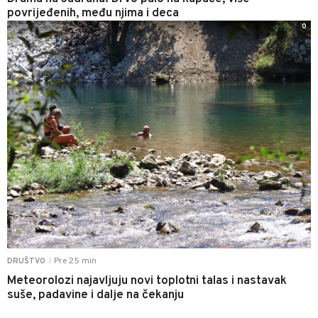
povrijeđenih, među njima i deca
0
Pre 25 min
DRUŠTVO
|
Meteorolozi najavljuju novi toplotni talas i nastavak
suše, padavine i dalje na čekanju