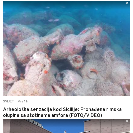
0
Pre 1 h
SVIJET
|
Arheološka senzacija kod Sicilije: Pronađena rimska
olupina sa stotinama amfora (FOTO/VIDEO)
0