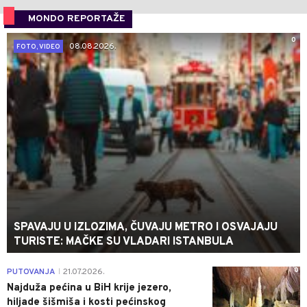
MONDO REPORTAŽE
0
08.08.2026.
FOTO, VIDEO
SPAVAJU U IZLOZIMA, ČUVAJU METRO I OSVAJAJU
TURISTE: MAČKE SU VLADARI ISTANBULA
0
PUTOVANJA
21.07.2026.
|
Najduža pećina u BiH krije jezero,
hiljade šišmiša i kosti pećinskog