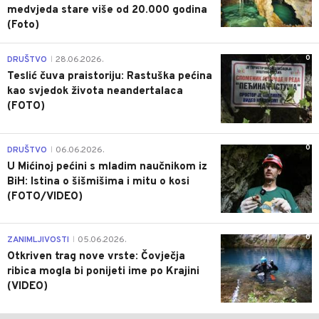
medvjeda stare više od 20.000 godina
(Foto)
0
DRUŠTVO
28.06.2026.
|
Teslić čuva praistoriju: Rastuška pećina
kao svjedok života neandertalaca
(FOTO)
0
DRUŠTVO
06.06.2026.
|
U Mićinoj pećini s mladim naučnikom iz
BiH: Istina o šišmišima i mitu o kosi
(FOTO/VIDEO)
0
ZANIMLJIVOSTI
05.06.2026.
|
Otkriven trag nove vrste: Čovječja
ribica mogla bi ponijeti ime po Krajini
(VIDEO)