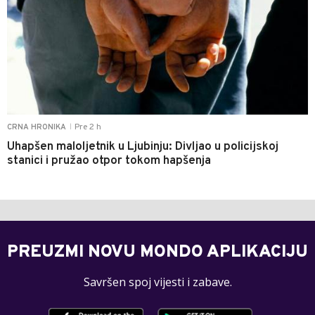
Pre 2 h
CRNA HRONIKA
|
Uhapšen maloljetnik u Ljubinju: Divljao u policijskoj
stanici i pružao otpor tokom hapšenja
PREUZMI NOVU MONDO APLIKACIJU
Savršen spoj vijesti i zabave.