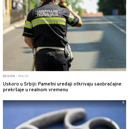
Pre 1 h
REGION
|
Uskoro u Srbiji: Pametni uređaji otkrivaju saobraćajne
prekršaje u realnom vremenu
0