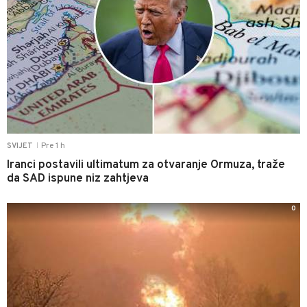
Pre 1 h
SVIJET
|
Iranci postavili ultimatum za otvaranje Ormuza, traže
da SAD ispune niz zahtjeva
0