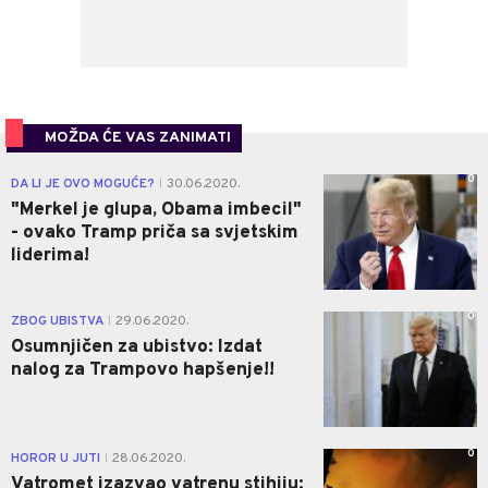
MOŽDA ĆE VAS ZANIMATI
0
DA LI JE OVO MOGUĆE?
30.06.2020.
|
"Merkel je glupa, Obama imbecil"
- ovako Tramp priča sa svjetskim
liderima!
0
ZBOG UBISTVA
29.06.2020.
|
Osumnjičen za ubistvo: Izdat
nalog za Trampovo hapšenje!!
0
HOROR U JUTI
28.06.2020.
|
Vatromet izazvao vatrenu stihiju: