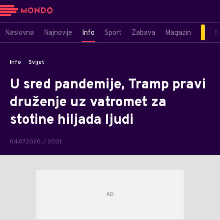
Naslovna
Najnovije
Info
Sport
Zabava
Magazin
M
Info
Svijet
U sred pandemije, Tramp pravi
druženje uz vatromet za
stotine hiljada ljudi
04.07.2020. / 20:21