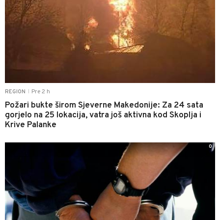
Pre 2 h
REGION
|
Požari bukte širom Sjeverne Makedonije: Za 24 sata
gorjelo na 25 lokacija, vatra još aktivna kod Skoplja i
Krive Palanke
0