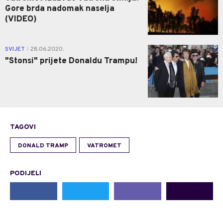
Gore brda nadomak naselja
(VIDEO)
0
SVIJET
28.06.2020.
|
"Stonsi" prijete Donaldu Trampu!
TAGOVI
DONALD TRAMP
VATROMET
PODIJELI