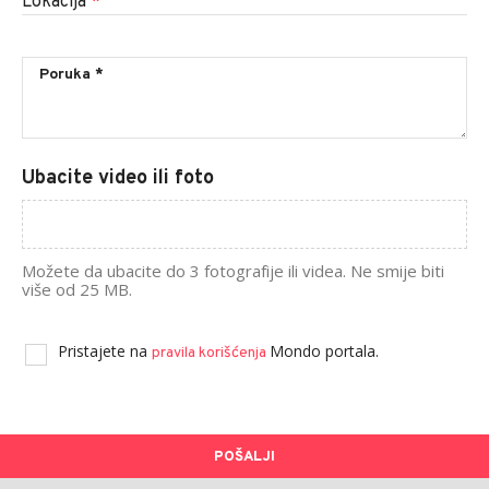
Lokacija
*
Ubacite video ili foto
Možete da ubacite do 3 fotografije ili videa. Ne smije biti
više od 25 MB.
Pristajete na
Mondo portala.
pravila korišćenja
POŠALJI