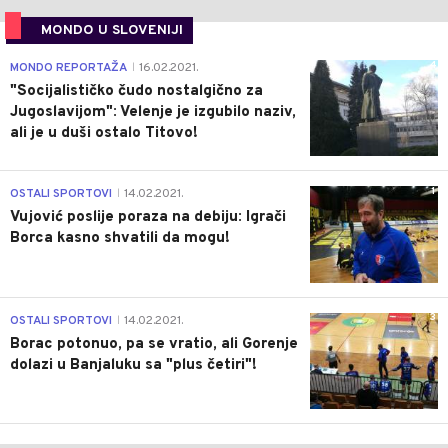
MONDO U SLOVENIJI
4
MONDO REPORTAŽA
16.02.2021.
|
"Socijalističko čudo nostalgično za
Jugoslavijom": Velenje je izgubilo naziv,
ali je u duši ostalo Titovo!
1
OSTALI SPORTOVI
14.02.2021.
|
Vujović poslije poraza na debiju: Igrači
Borca kasno shvatili da mogu!
3
OSTALI SPORTOVI
14.02.2021.
|
Borac potonuo, pa se vratio, ali Gorenje
dolazi u Banjaluku sa "plus četiri"!