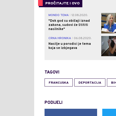
PROČITAJTE I OVO
MONDO TEMA
12.08.2020.
|
"Dok god su običaji iznad
zakona, sudovi će štititi
nasilnike"
CRNA HRONIKA
06.08.2020.
|
Nasilje u porodici je tema
koja se izbjegava
TAGOVI
FRANCUSKA
DEPORTACIJA
BI
PODIJELI