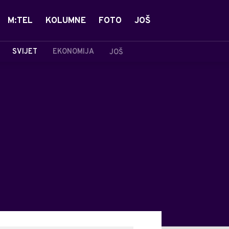
M:TEL
KOLUMNE
FOTO
JOŠ
SVIJET
EKONOMIJA
JOŠ