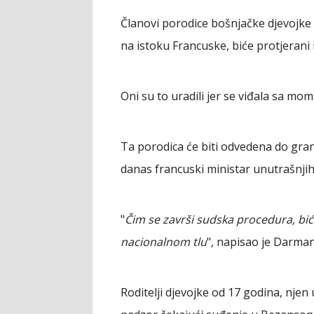
Članovi porodice bošnjačke djevojke koj
na istoku Francuske, biće protjerani i
Oni su to uradili jer se viđala sa m
Ta porodica će biti odvedena do grani
danas francuski ministar unutrašnji
"
Čim se završi sudska procedura, bić
nacionalnom tlu
", napisao je Darman
Roditelji djevojke od 17 godina, njen 