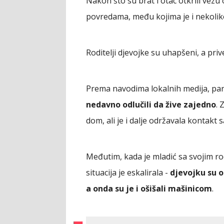
Nakon što su brat i otac otkrili vezu
povredama, među kojima je i nekoliko
Roditelji djevojke su uhapšeni, a prive
Prema navodima lokalnih medija, pa
nedavno odlučili da žive zajedno
. 
dom, ali je i dalje održavala kontakt
Međutim, kada je mladić sa svojim ro
situacija je eskalirala -
djevojku su od
a onda su je i ošišali mašinicom
.