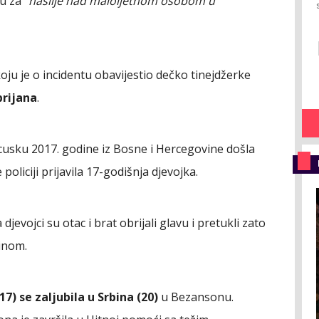
u za "
nasilje nad maloljetnom osobom u
 koju je o incidentu obavijestio dečko tinejdžerke
brijana
.
cusku 2017. godine iz Bosne i Hercegovine došla
policiji prijavila 17-godišnja djevojka.
evojci su otac i brat obrijali glavu i pretukli zato
ninom.
7) se zaljubila u Srbina (20)
u Bezansonu.