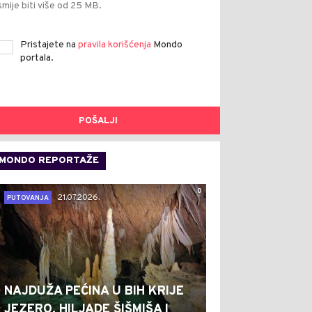
smije biti više od 25 MB.
Pristajete na
pravila korišćenja
Mondo
portala.
POŠALJI
MONDO REPORTAŽE
0
21.07.2026.
PUTOVANJA
NAJDUŽA PEĆINA U BIH KRIJE
JEZERO, HILJADE ŠIŠMIŠA I