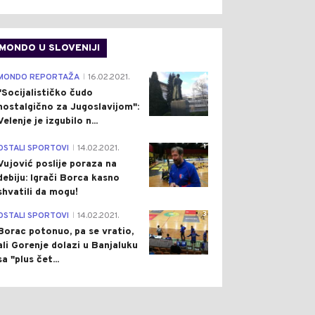
MONDO U SLOVENIJI
4
MONDO REPORTAŽA
16.02.2021.
|
"Socijalističko čudo
nostalgično za Jugoslavijom":
Velenje je izgubilo n...
1
OSTALI SPORTOVI
14.02.2021.
|
Vujović poslije poraza na
debiju: Igrači Borca kasno
shvatili da mogu!
3
OSTALI SPORTOVI
14.02.2021.
|
Borac potonuo, pa se vratio,
ali Gorenje dolazi u Banjaluku
sa "plus čet...