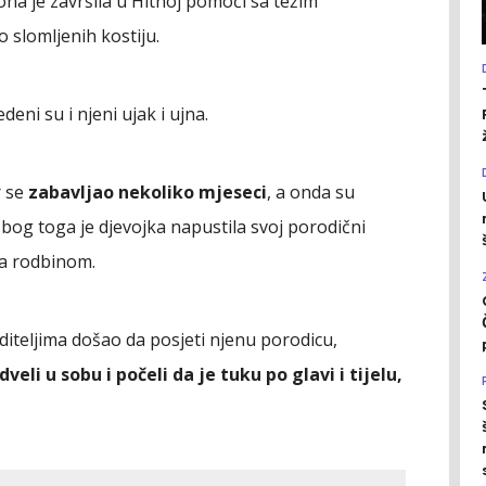
 ona je završila u Hitnoj pomoći sa težim
 slomljenih kostiju.
deni su i njeni ujak i ujna.
r se
zabavljao nekoliko mjeseci
, a onda su
Zbog toga je djevojka napustila svoj porodični
 sa rodbinom.
diteljima došao da posjeti njenu porodicu,
veli u sobu i počeli da je tuku po glavi i tijelu,