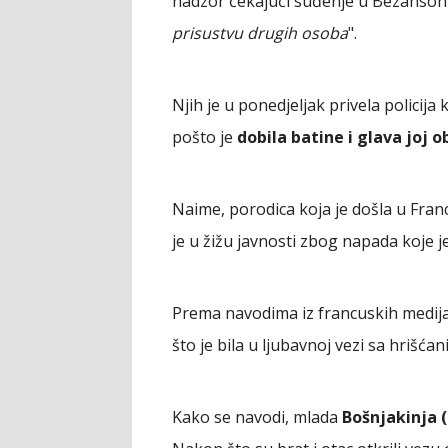
nadzor čekajući suđenje u Bezanson
prisustvu drugih osoba
".
Njih je u ponedjeljak privela policija
pošto je
dobila batine i glava joj o
Naime, porodica koja je došla u Fran
je u žižu javnosti zbog napada koje je 
Prema navodima iz francuskih medija dj
što je bila u ljubavnoj vezi sa hrišća
Kako se navodi, mlada
Bošnjakinja (1