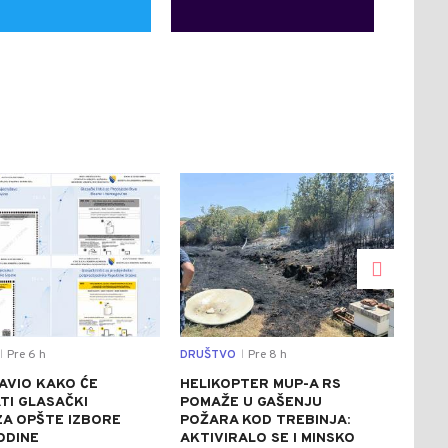
0
0
Pre 6 h
DRUŠTVO
Pre 8 h
SVIJ
|
|
AVIO KAKO ĆE
HELIKOPTER MUP-A RS
CRV
TI GLASAČKI
POMAŽE U GAŠENJU
ITA
 ZA OPŠTE IZBORE
POŽARA KOD TREBINJA:
ASF
ODINE
AKTIVIRALO SE I MINSKO
STE