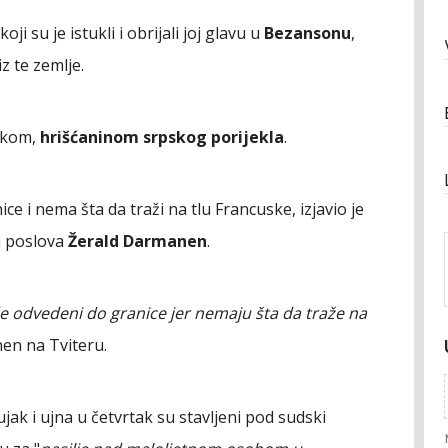
i su je istukli i obrijali joj glavu u
Bezansonu
,
z te zemlje.
omkom,
hrišćaninom srpskog porijekla
.
ce i nema šta da traži na tlu Francuske, izjavio je
h poslova
Žerald Darmanen
.
e odvedeni do granice jer nemaju šta da traže na
en na Tviteru.
ujak i ujna u četvrtak su stavljeni pod sudski