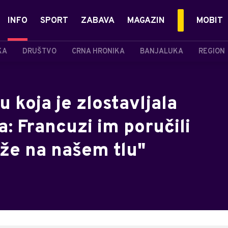
INFO
SPORT
ZABAVA
MAGAZIN
MOBIT
KA
DRUŠTVO
CRNA HRONIKA
BANJALUKA
REGION
 koja je zlostavljala
: Francuzi im poručili
aže na našem tlu"