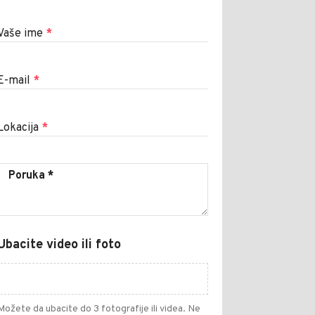
Vaše ime
*
E-mail
*
Lokacija
*
Ubacite video ili foto
Možete da ubacite do 3 fotografije ili videa. Ne