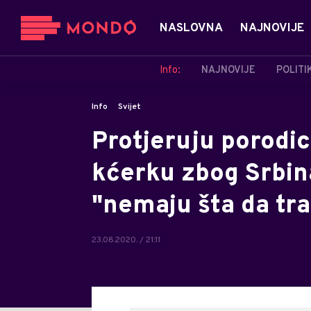
NASLOVNA
NAJNOVIJE
Info:
NAJNOVIJE
POLITI
Info
Svijet
Protjeruju porodicu
kćerku zbog Srbina
"nemaju šta da tr
23.08.2020. / 21:11