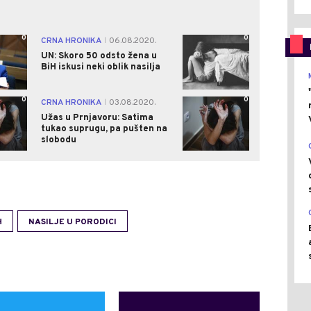
0
0
CRNA HRONIKA
06.08.2020.
|
UN: Skoro 50 odsto žena u
BiH iskusi neki oblik nasilja
0
0
CRNA HRONIKA
03.08.2020.
|
Užas u Prnjavoru: Satima
tukao suprugu, pa pušten na
slobodu
H
NASILJE U PORODICI