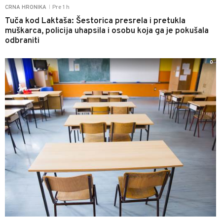
Pre 1 h
CRNA HRONIKA
|
Tuča kod Laktaša: Šestorica presrela i pretukla
muškarca, policija uhapsila i osobu koja ga je pokušala
odbraniti
0