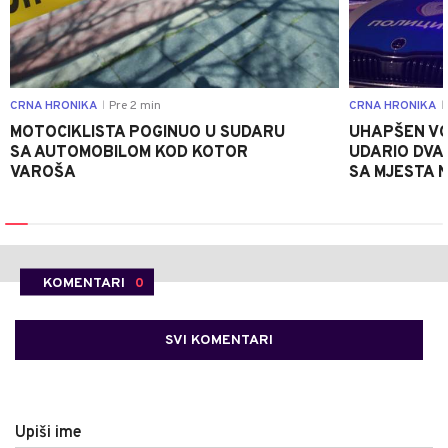
CRNA HRONIKA
Pre 2 min
CRNA HRONIKA
|
|
MOTOCIKLISTA POGINUO U SUDARU
UHAPŠEN VO
SA AUTOMOBILOM KOD KOTOR
UDARIO DVA
VAROŠA
SA MJESTA 
KOMENTARI
0
SVI KOMENTARI
Upiši ime