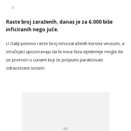
Maja
AUTOR
0
Gašić
Raste broj zaraženih, danas je za 6.000 biše
inficiranih nego juče.
U Italiji ponovo raste broj novozaraženih korona virusom, a
stručnjaci upozoravaju da bi nova faza epidemije mogla da
se pretvori u cunami koji će potpuno paralizovati
zdravstveni sistem.