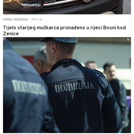
Pre 1 h
CRNA HRONIKA
|
Tijelo starijeg muškarca pronađeno u rijeci Bosni kod
Zenice
0