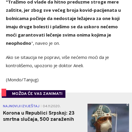
"Tražimo od vlade da hitno preduzme stroge mere
zaštite, jer zbog sve većeg broja kovid-pacijenata u
bolnicama počinje da nedostaje ležajeva za one koji
imaju druge bolesti i plašimo se da uskoro nećemo
moći garantovati lečenje svima onima kojima je
neophodno
", naveo je on.
Ako se sitaucija ne popravi, više nećemo moći da je
kontrolišemo, upozorio je doktor Aneli.
(Mondo/Tanjug)
MOŽDA ĆE VAS ZANIMATI
0
NAJNOVIJI IZVJEŠTAJ
04.11.2020.
|
Korona u Republici Srpskoj: 23
smrtna slučaja, 500 zaraženih