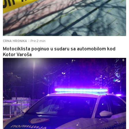
Pre 2 min
CRNA HRONIKA
|
Motociklista poginuo u sudaru sa automobilom kod
Kotor Varoša
0