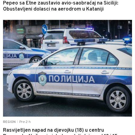
Pepeo sa Etne zaustavio avio-saobraćaj na Siciliji:
Obustavljeni dolasci na aerodrom u Kataniji
0
Pre 2 h
REGION
|
Rasvijetljen napad na djevojku (18) u centru