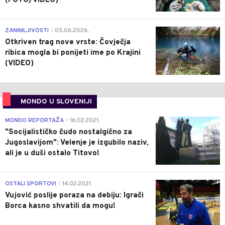
(FOTO/VIDEO)
0
ZANIMLJIVOSTI
05.06.2026.
|
Otkriven trag nove vrste: Čovječja
ribica mogla bi ponijeti ime po Krajini
(VIDEO)
MONDO U SLOVENIJI
4
MONDO REPORTAŽA
16.02.2021.
|
"Socijalističko čudo nostalgično za
Jugoslavijom": Velenje je izgubilo naziv,
ali je u duši ostalo Titovo!
1
OSTALI SPORTOVI
14.02.2021.
|
Vujović poslije poraza na debiju: Igrači
Borca kasno shvatili da mogu!