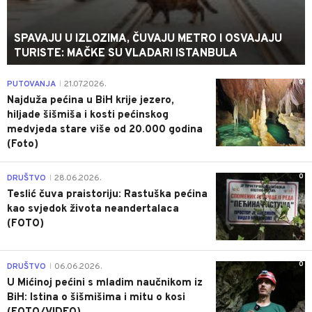
SPAVAJU U IZLOZIMA, ČUVAJU METRO I OSVAJAJU
TURISTE: MAČKE SU VLADARI ISTANBULA
0
PUTOVANJA
21.07.2026.
|
Najduža pećina u BiH krije jezero,
hiljade šišmiša i kosti pećinskog
medvjeda stare više od 20.000 godina
(Foto)
0
DRUŠTVO
28.06.2026.
|
Teslić čuva praistoriju: Rastuška pećina
kao svjedok života neandertalaca
(FOTO)
0
DRUŠTVO
06.06.2026.
|
U Mićinoj pećini s mladim naučnikom iz
BiH: Istina o šišmišima i mitu o kosi