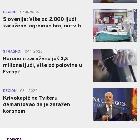
0
REGION
04.11.2020.
|
Slovenija: Više od 2.000 ljudi
zaraženo, ogroman broj mrtvih
0
STRAŠNO!
04.11.2020.
|
Koronom zaraženo još 3,3
miliona ljudi, više od polovine u
Evropi!
0
REGION
03.11.2020.
|
Krivokapić na Tviteru
demantovao da je zaražen
koronom
TAGOVI