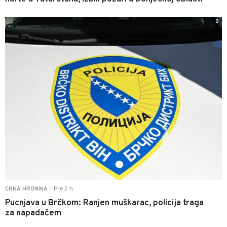
0
Pre 2 h
CRNA HRONIKA
|
Pucnjava u Brčkom: Ranjen muškarac, policija traga
za napadačem