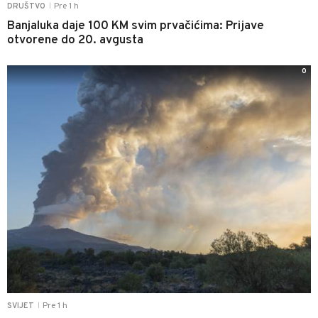
Pre 1 h
DRUŠTVO
|
Banjaluka daje 100 KM svim prvačićima: Prijave
otvorene do 20. avgusta
0
Pre 1 h
SVIJET
|