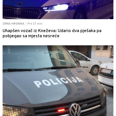
Pre 27 min
CRNA HRONIKA
|
Uhapšen vozač iz Kneževa: Udario dva pješaka pa
pobjegao sa mjesta nesreće
0