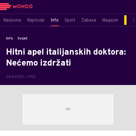
Naslovna
Najnovije
Info
Sport
Zabava
Magazin
M
Info
Svijet
Hitni apel italijanskih doktora:
Nećemo izdržati
04.11.2020. / 11:52