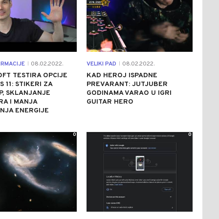
ORMACIJE
08.02.2022.
VELIKI PAD
08.02.2022.
|
|
FT TESTIRA OPCIJE
KAD HEROJ ISPADNE
 11: STIKERI ZA
PREVARANT: JUTJUBER
P, SKLANJANJE
GODINAMA VARAO U IGRI
A I MANJA
GUITAR HERO
NJA ENERGIJE
0
0