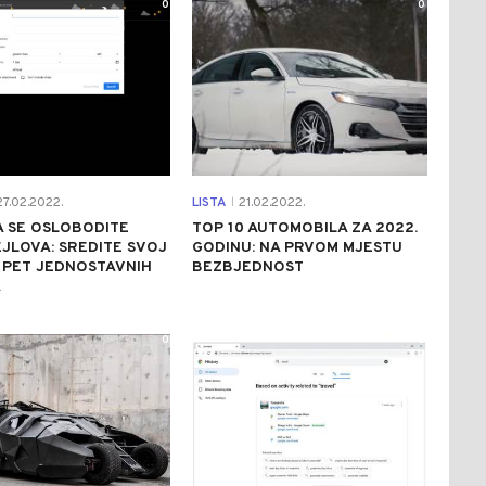
0
0
7.02.2022.
LISTA
21.02.2022.
|
 SE OSLOBODITE
TOP 10 AUTOMOBILA ZA 2022.
JLOVA: SREDITE SVOJ
GODINU: NA PRVOM MJESTU
 PET JEDNOSTAVNIH
BEZBJEDNOST
A
0
0