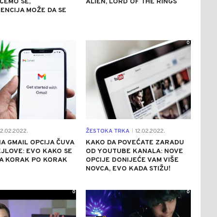
ĆEMO SE,
ALIEN, LORD OF THE RINGS
ENCIJA MOŽE DA SE
0
0
2.02.2022.
ŽESTOKA TRKA
12.02.2022.
|
A GMAIL OPCIJA ČUVA
KAKO DA POVEĆATE ZARADU
JLOVE: EVO KAKO SE
OD YOUTUBE KANALA: NOVE
RA KORAK PO KORAK
OPCIJE DONIJEĆE VAM VIŠE
NOVCA, EVO KADA STIŽU!
0
0