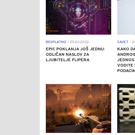
BESPLATNO
25.03.2022.
SAVET
24
|
|
EPIC POKLANJA JOŠ JEDNU:
KAKO DA
ODLIČAN NASLOV ZA
ANDROI
LJUBITELJE FLIPERA
JEDNOS
VODITE 
PODACI
0