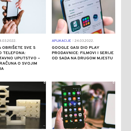
.03.2022.
APLIKACIJE
24.03.2022.
|
 OBRIŠETE SVE S
GOOGLE GASI DIO PLAY
D TELEFONA:
PRODAVNICE: FILMOVI I SERIJE
TAVNO UPUTSTVO –
OD SADA NA DRUGOM MJESTU
RAČUNA O SVOJIM
MA
0
0