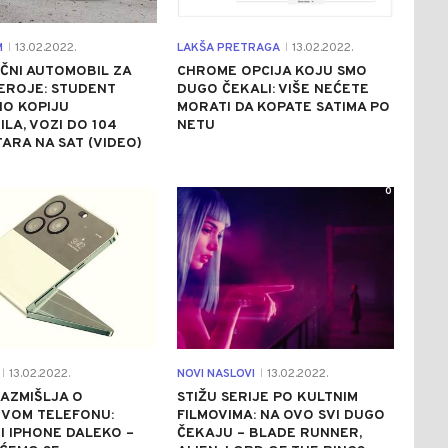
M
13.02.2022.
LAKŠA PRETRAGA
13.02.2022.
|
|
ČNI AUTOMOBIL ZA
CHROME OPCIJA KOJU SMO
EROJE: STUDENT
DUGO ČEKALI: VIŠE NEĆETE
IO KOPIJU
MORATI DA KOPATE SATIMA PO
LA, VOZI DO 104
NETU
ARA NA SAT (VIDEO)
0
0
13.02.2022.
NOVI NASLOVI
13.02.2022.
|
|
AZMIŠLJA O
STIŽU SERIJE PO KULTNIM
IVOM TELEFONU:
FILMOVIMA: NA OVO SVI DUGO
I IPHONE DALEKO –
ČEKAJU – BLADE RUNNER,