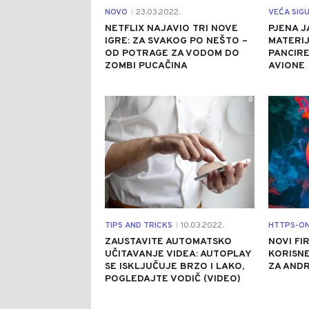
NOVO
23.03.2022.
VEĆA SIG
|
NETFLIX NAJAVIO TRI NOVE
PJENA J
IGRE: ZA SVAKOG PO NEŠTO –
MATERIJ
OD POTRAGE ZA VODOM DO
PANCIRE
ZOMBI PUCAČINA
AVIONE
0
TIPS AND TRICKS
10.03.2022.
HTTPS-ON
|
ZAUSTAVITE AUTOMATSKO
NOVI FI
UČITAVANJE VIDEA: AUTOPLAY
KORISNE
SE ISKLJUČUJE BRZO I LAKO,
ZA ANDR
POGLEDAJTE VODIČ (VIDEO)