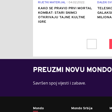
RIJETKI MATERIJAL
04.02.2022.
DALEKI SV
|
KAKO SE PRAVIO PRVI MORTAL
TELESKO
KOMBAT: STARI SNIMCI
GALAKSI
OTKRIVAJU TAJNE KULTNE
MILIONA
IGRE
PREUZMI NOVU MONDO
Savršen spoj vijesti i zabave.
Mondo
Mondo Srbija
M