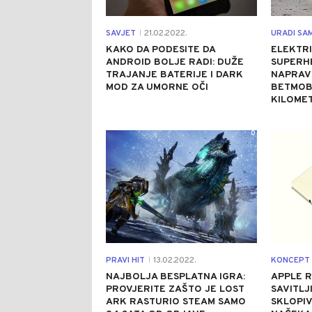
SAVJET
21.02.2022.
URADI SA
|
KAKO DA PODESITE DA
ELEKTRI
ANDROID BOLJE RADI: DUŽE
SUPERH
TRAJANJE BATERIJE I DARK
NAPRAV
MOD ZA UMORNE OČI
BETMOBI
KILOMET
0
PRAVI HIT
13.02.2022.
KONCEPT
|
NAJBOLJA BESPLATNA IGRA:
APPLE R
PROVJERITE ZAŠTO JE LOST
SAVITLJ
ARK RASTURIO STEAM SAMO
SKLOPIV