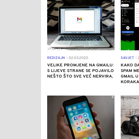
0
REDIZAJN
02.03.2022.
SAVJET
2
|
|
VELIKE PROMJENE NA GMAILU:
KAKO DA
S LIJEVE STRANE SE POJAVILO
SPAM ME
NEŠTO ŠTO SVE VEĆ NERVIRA,
GMAIL U
KORAK
0