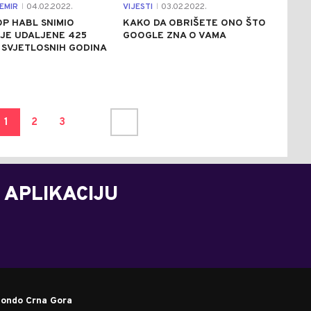
EMIR
04.02.2022.
VIJESTI
03.02.2022.
|
|
P HABL SNIMIO
KAKO DA OBRIŠETE ONO ŠTO
JE UDALJENE 425
GOOGLE ZNA O VAMA
 SVJETLOSNIH GODINA
1
2
3
 APLIKACIJU
ondo Crna Gora