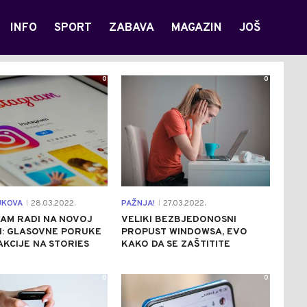
INFO
SPORT
ZABAVA
MAGAZIN
JOŠ
0
0
JKOVA
28.03.2022.
PAŽNJA!
27.03.2022.
|
|
AM RADI NA NOVOJ
VELIKI BEZBJEDONOSNI
I: GLASOVNE PORUKE
PROPUST WINDOWSA, EVO
KCIJE NA STORIES
KAKO DA SE ZAŠTITITE
0
0