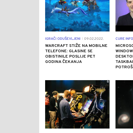
IGRAČI ODUŠEVLJENI
09.02.2022.
CURE INF
|
WARCRAFT STIŽE NA MOBILNE
MICROSO
TELEFONE: GLASINE SE
WINDOWS
OBISTINILE POSLIJE PET
DESKTO
GODINA ČEKANJA
TASKBAR
POTROŠ
0