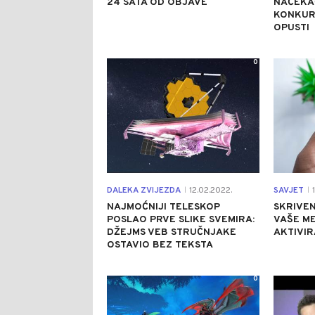
24 SATA OD OBJAVE
NAČEKA
KONKUR
OPUSTI
0
DALEKA ZVIJEZDA
12.02.2022.
SAVJET
1
|
|
NAJMOĆNIJI TELESKOP
SKRIVEN
POSLAO PRVE SLIKE SVEMIRA:
VAŠE ME
DŽEJMS VEB STRUČNJAKE
AKTIVI
OSTAVIO BEZ TEKSTA
0