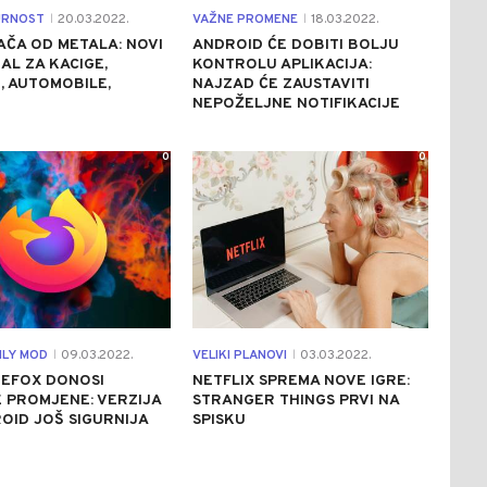
URNOST
20.03.2022.
VAŽNE PROMENE
18.03.2022.
|
|
AČA OD METALA: NOVI
ANDROID ĆE DOBITI BOLJU
AL ZA KACIGE,
KONTROLU APLIKACIJA:
, AUTOMOBILE,
NAJZAD ĆE ZAUSTAVITI
NEPOŽELJNE NOTIFIKACIJE
0
0
LY MOD
09.03.2022.
VELIKI PLANOVI
03.03.2022.
|
|
REFOX DONOSI
NETFLIX SPREMA NOVE IGRE:
 PROMJENE: VERZIJA
STRANGER THINGS PRVI NA
OID JOŠ SIGURNIJA
SPISKU