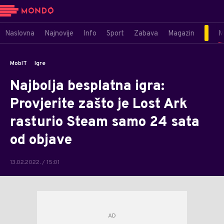
Naslovna
Najnovije
Info
Sport
Zabava
Magazin
M
MobIT
Igre
Najbolja besplatna igra:
Provjerite zašto je Lost Ark
rasturio Steam samo 24 sata
od objave
13.02.2022. / 15:01