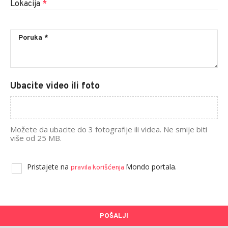
Lokacija
*
Ubacite video ili foto
Možete da ubacite do 3 fotografije ili videa. Ne smije biti
više od 25 MB.
Pristajete na
Mondo portala.
pravila korišćenja
POŠALJI