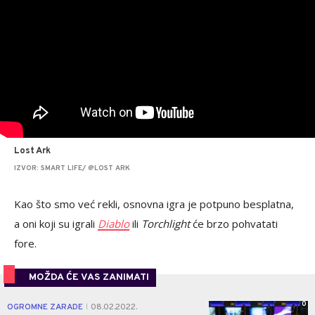
Lost Ark
IZVOR: SMART LIFE/ @LOST ARK
Kao što smo već rekli, osnovna igra je potpuno besplatna,
a oni koji su igrali
Diablo
ili
Torchlight
će brzo pohvatati
fore.
MOŽDA ĆE VAS ZANIMATI
0
OGROMNE ZARADE
08.02.2022.
|