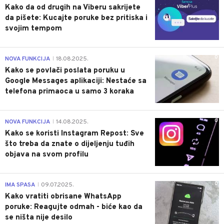
Kako da od drugih na Viberu sakrijete
da pišete: Kucajte poruke bez pritiska i
svojim tempom
0
NOVA FUNKCIJA
18.08.2025.
|
Kako se povlači poslata poruku u
Google Messages aplikaciji: Nestaće sa
telefona primaoca u samo 3 koraka
0
NOVA FUNKCIJA
14.08.2025.
|
Kako se koristi Instagram Repost: Sve
što treba da znate o dijeljenju tuđih
objava na svom profilu
0
IMA SPASA
09.07.2025.
|
Kako vratiti obrisane WhatsApp
poruke: Reagujte odmah - biće kao da
se ništa nije desilo