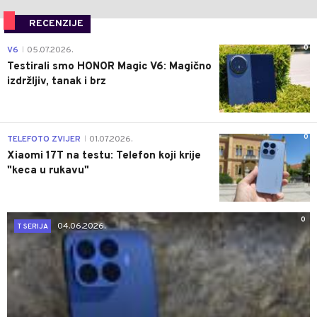
RECENZIJE
0
V6
05.07.2026.
|
Testirali smo HONOR Magic V6: Magično
izdržljiv, tanak i brz
0
TELEFOTO ZVIJER
01.07.2026.
|
Xiaomi 17T na testu: Telefon koji krije
"keca u rukavu"
0
04.06.2026.
T SERIJA