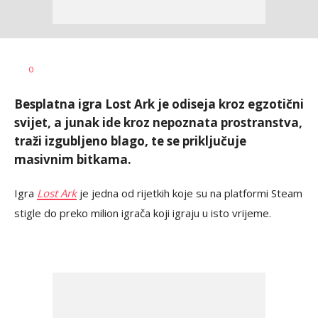
Milan
AUTOR
0
Živanović
Besplatna igra Lost Ark je odiseja kroz egzotični
svijet, a junak ide kroz nepoznata prostranstva,
traži izgubljeno blago, te se priključuje
masivnim bitkama.
Igra
Lost Ark
je jedna od rijetkih koje su na platformi Steam
stigle do preko milion igrača koji igraju u isto vrijeme.