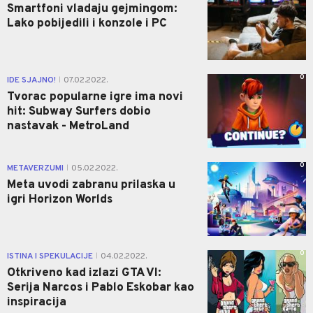
Smartfoni vladaju gejmingom:
Lako pobijedili i konzole i PC
0
IDE SJAJNO!
07.02.2022.
|
Tvorac popularne igre ima novi
hit: Subway Surfers dobio
nastavak - MetroLand
0
METAVERZUMI
05.02.2022.
|
Meta uvodi zabranu prilaska u
igri Horizon Worlds
0
ISTINA I SPEKULACIJE
04.02.2022.
|
Otkriveno kad izlazi GTA VI:
Serija Narcos i Pablo Eskobar kao
inspiracija