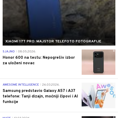
XIAOMI 17T PRO: MAJSTOR TELEFOTO FOTOGRAFIJE
0
SJAJNO
08.05.2026.
|
Honor 600 na testu: Nepogrešiv izbor
za uloženi novac
0
AWESOME INTELLIGENCE
26.03.2026.
|
Samsung predstavio Galaxy A57 i A37
telefone: Tanji dizajn, moćniji čipovi i AI
funkcije
0