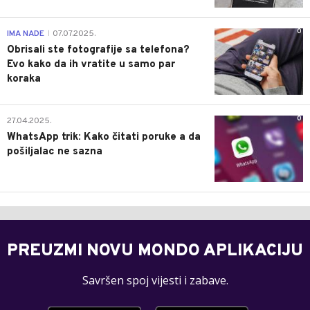
0
IMA NADE
07.07.2025.
|
Obrisali ste fotografije sa telefona?
Evo kako da ih vratite u samo par
koraka
0
27.04.2025.
WhatsApp trik: Kako čitati poruke a da
pošiljalac ne sazna
PREUZMI NOVU MONDO APLIKACIJU
Savršen spoj vijesti i zabave.