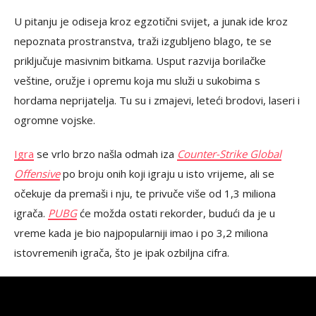
U pitanju je odiseja kroz egzotični svijet, a junak ide kroz
nepoznata prostranstva, traži izgubljeno blago, te se
priključuje masivnim bitkama. Usput razvija borilačke
veštine, oružje i opremu koja mu služi u sukobima s
hordama neprijatelja. Tu su i zmajevi, leteći brodovi, laseri i
ogromne vojske.
Igra
se vrlo brzo našla odmah iza
Counter-Strike Global
Offensive
po broju onih koji igraju u isto vrijeme, ali se
očekuje da premaši i nju, te privuče više od 1,3 miliona
igrača.
PUBG
će možda ostati rekorder, budući da je u
vreme kada je bio najpopularniji imao i po 3,2 miliona
istovremenih igrača, što je ipak ozbiljna cifra.