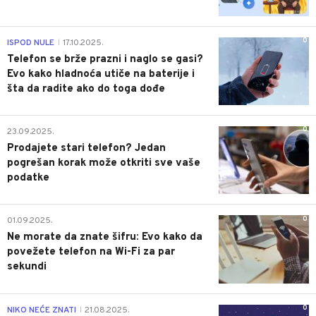
0
ISPOD NULE
17.10.2025.
|
Telefon se brže prazni i naglo se gasi?
Evo kako hladnoća utiče na baterije i
šta da radite ako do toga dođe
0
23.09.2025.
Prodajete stari telefon? Jedan
pogrešan korak može otkriti sve vaše
podatke
0
01.09.2025.
Ne morate da znate šifru: Evo kako da
povežete telefon na Wi-Fi za par
sekundi
0
NIKO NEĆE ZNATI
21.08.2025.
|