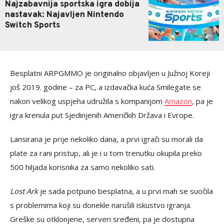
Najzabavnija sportska igra dobija
nastavak: Najavljen Nintendo
Switch Sports
Besplatni ARPGMMO je originalno objavljen u Južnoj Koreji
još 2019. godine – za PC, a izdavačka kuća Smilegate se
nakon velikog uspjeha udružila s kompanijom
Amazon
, pa je
igra krenula put Sjedinjenih Američkih Država i Evrope.
Lansirana je prije nekoliko dana, a prvi igrači su morali da
plate za rani pristup, ali je i u tom trenutku okupila preko
500 hiljada korisnika za samo nekoliko sati.
Lost Ark
je sada potpuno besplatna, a u prvi mah se suočila
s problemima koji su donekle narušili iskustvo igranja.
Greške su otklonjene, serveri sređeni, pa je dostupna