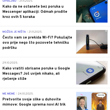
0
OPREZNO
21.11.2025.
|
Kako da ne ostanete bez poruka u
Messenger aplikaciji: Odmah prođite
kroz ovih 5 koraka
0
MOŽDA JE NIŠTA
21.11.2025.
|
Često vam se prekida Wi-Fi? Pokušajte
ovo prije nego što pozovete tehničku
podršku
0
29.10.2025.
Kako vratiti obrisane poruke u Google
Messages? Još uvijek nikako, ali
rješenje stiže
0
ME MEME
24.10.2025.
|
Pretvorite svoje slike u duhovite
mimove: Google sprema novi AI trik