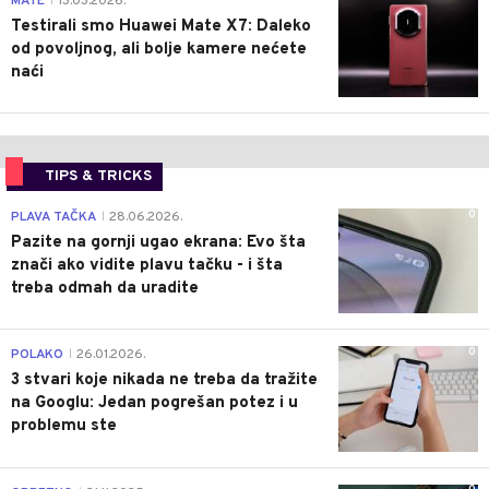
MATE
13.03.2026.
|
Testirali smo Huawei Mate X7: Daleko
od povoljnog, ali bolje kamere nećete
naći
TIPS & TRICKS
0
PLAVA TAČKA
28.06.2026.
|
Pazite na gornji ugao ekrana: Evo šta
znači ako vidite plavu tačku - i šta
treba odmah da uradite
0
POLAKO
26.01.2026.
|
3 stvari koje nikada ne treba da tražite
na Googlu: Jedan pogrešan potez i u
problemu ste