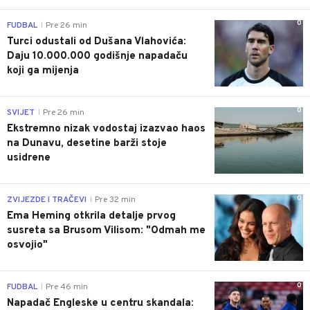
0
FUDBAL
Pre 26 min
|
Turci odustali od Dušana Vlahovića:
Daju 10.000.000 godišnje napadaču
koji ga mijenja
0
SVIJET
Pre 26 min
|
Ekstremno nizak vodostaj izazvao haos
na Dunavu, desetine barži stoje
usidrene
0
ZVIJEZDE I TRAČEVI
Pre 32 min
|
Ema Heming otkrila detalje prvog
susreta sa Brusom Vilisom: "Odmah me
osvojio"
0
FUDBAL
Pre 46 min
|
Napadač Engleske u centru skandala: