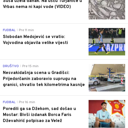
Suša uzela danak: Na ušću Turjanice u
Vrbas nema ni kapi vode (VIDEO)
0
FUDBAL
Pre 11 min
|
Slobodan Medojević se vratio:
Vojvodina objavila velike vijesti
0
DRUŠTVO
Pre 15 min
|
Nesvakidašnja scena u Gradišci:
Prijedorčanin zaboravio suprugu na
granici, shvatio tek kilometrima kasnije
0
FUDBAL
Pre 16 min
|
Poredili ga sa Džekom, sad došao u
Mostar: Bivši izdanak Borca Faris
Dževahirić potpisao za Velež