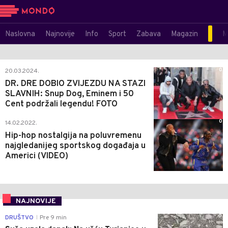
Naslovna
Najnovije
Info
Sport
Zabava
Magazin
M
0
20.03.2024.
DR. DRE DOBIO ZVIJEZDU NA STAZI
SLAVNIH: Snup Dog, Eminem i 50
Cent podržali legendu! FOTO
0
14.02.2022.
Hip-hop nostalgija na poluvremenu
najgledanijeg sportskog događaja u
Americi (VIDEO)
NAJNOVIJE
0
DRUŠTVO
Pre 9 min
|