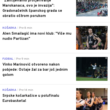
"Zahtijevamo protjerivanje
Marokanaca, ovo je invazija":
Gradonačelnik španskog grada se
obratio oštrom porukom
0
KOŠARKA
Pre 8 min
|
Alen Smailagić ima novi klub: "Više mu
nudio Partizan"
0
FUDBAL
Pre 9 min
|
Vinko Marinović otvoreno nakon
pobjede: Ostaje žal za bar još jednim
golom
0
KOŠARKA
Pre 14 min
|
Srpske košarkašice u polufinalu
Eurobasketa!