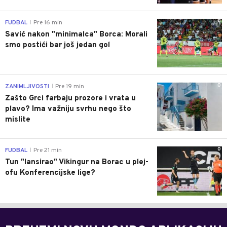
0
FUDBAL
Pre 16 min
|
Savić nakon "minimalca" Borca: Morali
smo postići bar još jedan gol
0
ZANIMLJIVOSTI
Pre 19 min
|
Zašto Grci farbaju prozore i vrata u
plavo? Ima važniju svrhu nego što
mislite
0
FUDBAL
Pre 21 min
|
Tun "lansirao" Vikingur na Borac u plej-
ofu Konferencijske lige?