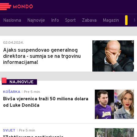
Naslovna
Najnovije
Info
Sport
Zabava
Magazin
M
0
02.04.2024.
Ajaks suspendovao generalnog
direktora - sumnja se na trgovinu
informacijama!
NAJNOVIJE
0
KOŠARKA
Pre 5 min
|
Bivša vjerenica traži 50 miliona dolara
od Luke Dončića
0
SVIJET
Pre 5 min
|