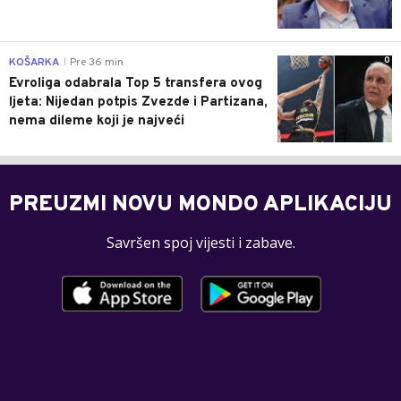
0
KOŠARKA
Pre 36 min
|
Evroliga odabrala Top 5 transfera ovog
ljeta: Nijedan potpis Zvezde i Partizana,
nema dileme koji je najveći
PREUZMI NOVU MONDO APLIKACIJU
Savršen spoj vijesti i zabave.