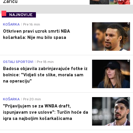
Zariću
NAJNOVIJE
0
KOŠARKA
Pre 16 min
|
Otkriven pravi uzrok smrti NBA
košarkaša: Nije mu bilo spasa
0
OSTALI SPORTOVI
Pre 18 min
|
Badosa objavila zabrinjavajuće fotke iz
bolnice: "Vidjeli ste slike, morala sam
na operaciju"
0
KOŠARKA
Pre 20 min
|
"Prijavljujem se za WNBA draft,
ispunjavam sve uslove": Turčin hoće da
igra sa najboljim košarkašicama