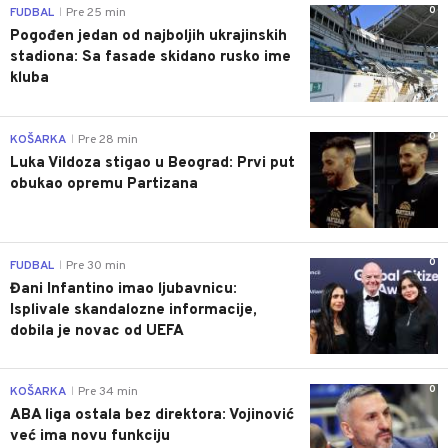
0
FUDBAL
Pre 25 min
|
Pogođen jedan od najboljih ukrajinskih
stadiona: Sa fasade skidano rusko ime
kluba
0
KOŠARKA
Pre 28 min
|
Luka Vildoza stigao u Beograd: Prvi put
obukao opremu Partizana
0
FUDBAL
Pre 30 min
|
Đani Infantino imao ljubavnicu:
Isplivale skandalozne informacije,
dobila je novac od UEFA
0
KOŠARKA
Pre 34 min
|
ABA liga ostala bez direktora: Vojinović
već ima novu funkciju