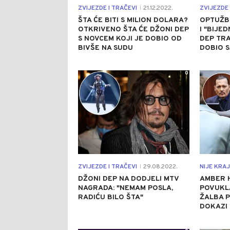
ZVIJEZDE I TRAČEVI
21.12.2022.
ZVIJEZDE 
|
ŠTA ĆE BITI S MILION DOLARA?
OPTUŽB
OTKRIVENO ŠTA ĆE DŽONI DEP
I "BIJED
S NOVCEM KOJI JE DOBIO OD
DEP TRA
BIVŠE NA SUDU
DOBIO S
0
ZVIJEZDE I TRAČEVI
29.08.2022.
NIJE KRAJ
|
DŽONI DEP NA DODJELI MTV
AMBER 
NAGRADA: "NEMAM POSLA,
POVUKL
RADIĆU BILO ŠTA"
ŽALBA P
DOKAZI