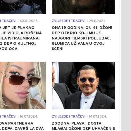
I TRAČEVI
03.01.2025.
ZVIJEZDE I TRAČEVI
29.11.2024.
|
|
SVIJET JE PLAKAO
ONA 19 GODINA, ON 41: DŽONI
 JE VIDIO, A ROĐENA
DEP OTKRIO KOJI MU JE
ILA ISTRAUMIRANA:
NAJGORI FILMSKI POLJUBAC,
UZ DEP O KULTNOJ
GLUMICA UŽIVALA U OVOJ
SVOG OCA
SCENI
0
0
I TRAČEVI
16.07.2024.
ZVIJEZDE I TRAČEVI
14.07.2024.
|
|
NOVA PARTNERKA
ZGODNA, PLAVA I DOSTA
 DEPA: ZAVRŠILA DVA
MLAĐA! DŽONI DEP UHVAĆEN S