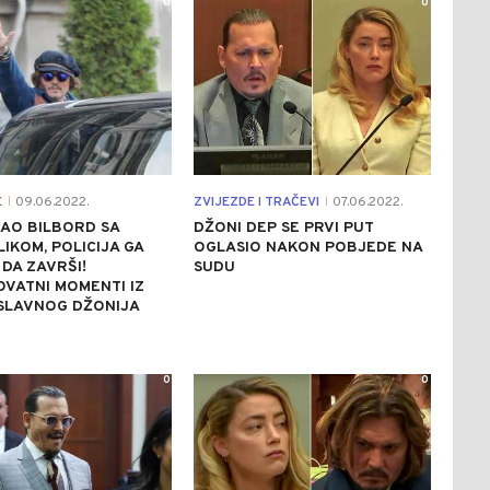
0
0
E
09.06.2022.
ZVIJEZDE I TRAČEVI
07.06.2022.
|
|
AO BILBORD SA
DŽONI DEP SE PRVI PUT
LIKOM, POLICIJA GA
OGLASIO NAKON POBJEDE NA
 DA ZAVRŠI!
SUDU
VATNI MOMENTI IZ
SLAVNOG DŽONIJA
0
0