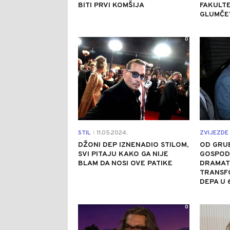
BITI PRVI KOMŠIJA
FAKULTE
GLUMČE
0
STIL
11.05.2024.
ZVIJEZDE 
|
DŽONI DEP IZNENADIO STILOM,
OD GRU
SVI PITAJU KAKO GA NIJE
GOSPODI
BLAM DA NOSI OVE PATIKE
DRAMAT
TRANSF
DEPA U 6
0