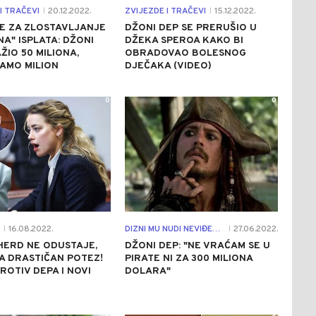
I TRAČEVI
20.12.2022.
ZVIJEZDE I TRAČEVI
15.12.2022.
|
|
E ZA ZLOSTAVLJANJE
DŽONI DEP SE PRERUŠIO U
NA" ISPLATA: DŽONI
DŽEKA SPEROA KAKO BI
ŽIO 50 MILIONA,
OBRADOVAO BOLESNOG
AMO MILION
DJEČAKA (VIDEO)
0
0
16.08.2022.
DIZNI MU NUDI NEVIĐENO BOGATSTVO
27.06.2022.
|
|
HERD NE ODUSTAJE,
DŽONI DEP: "NE VRAĆAM SE U
A DRASTIČAN POTEZ!
PIRATE NI ZA 300 MILIONA
ROTIV DEPA I NOVI
DOLARA"