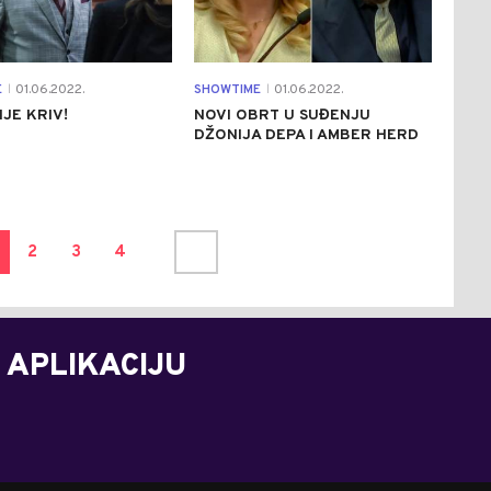
E
01.06.2022.
SHOWTIME
01.06.2022.
|
|
IJE KRIV!
NOVI OBRT U SUĐENJU
DŽONIJA DEPA I AMBER HERD
2
3
4
 APLIKACIJU