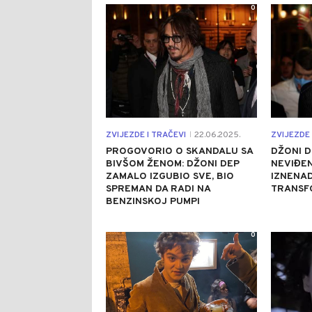
0
ZVIJEZDE I TRAČEVI
22.06.2025.
ZVIJEZDE 
|
PROGOVORIO O SKANDALU SA
DŽONI D
BIVŠOM ŽENOM: DŽONI DEP
NEVIĐEN
ZAMALO IZGUBIO SVE, BIO
IZNENA
SPREMAN DA RADI NA
TRANSF
BENZINSKOJ PUMPI
0