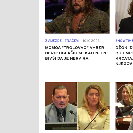
ZVIJEZDE I TRAČEVI
10.10.2023.
SHOWTIM
|
MOMOA "TROLOVAO" AMBER
DŽONI D
HERD: OBLAČIO SE KAO NJEN
BUDIMPE
BIVŠI DA JE NERVIRA
KRCATA,
NJEGOV
1