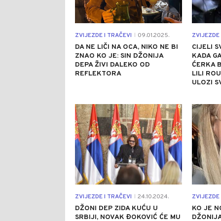
ZVIJEZDE I TRAČEVI
09.01.2025.
ZVIJEZDE 
|
DA NE LIČI NA OCA, NIKO NE BI
CIJELI 
ZNAO KO JE: SIN DŽONIJA
KADA GA
DEPA ŽIVI DALEKO OD
ĆERKA B
REFLEKTORA
LILI RO
ULOZI 
0
ZVIJEZDE I TRAČEVI
24.10.2024.
ZVIJEZDE 
|
DŽONI DEP ZIDA KUĆU U
KO JE 
SRBIJI, NOVAK ĐOKOVIĆ ĆE MU
DŽONIJA