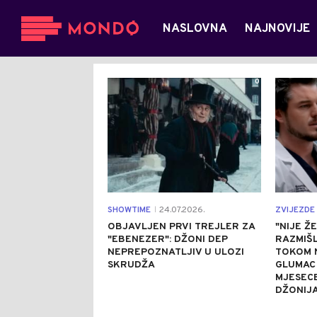
NASLOVNA
NAJNOVIJE
0
SHOWTIME
24.07.2026.
ZVIJEZDE 
|
OBJAVLJEN PRVI TREJLER ZA
"NIJE Ž
"EBENEZER": DŽONI DEP
RAZMIŠL
NEPREPOZNATLJIV U ULOZI
TOKOM 
SKRUDŽA
GLUMAC
MJESECE
DŽONIJ