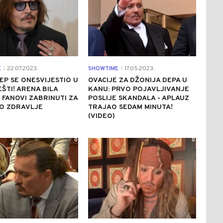
E
22.07.2023.
SHOWTIME
17.05.2023.
|
|
EP SE ONESVIJESTIO U
OVACIJE ZA DŽONIJA DEPA U
ŠTI! ARENA BILA
KANU: PRVO POJAVLJIVANJE
 FANOVI ZABRINUTI ZA
POSLIJE SKANDALA - APLAUZ
O ZDRAVLJE
TRAJAO SEDAM MINUTA!
(VIDEO)
0
0