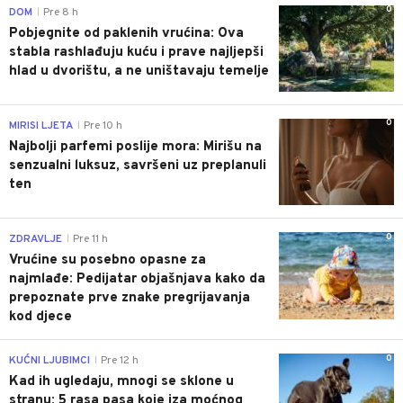
0
DOM
Pre 8 h
|
Pobjegnite od paklenih vrućina: Ova
stabla rashlađuju kuću i prave najljepši
hlad u dvorištu, a ne uništavaju temelje
0
MIRISI LJETA
Pre 10 h
|
Najbolji parfemi poslije mora: Mirišu na
senzualni luksuz, savršeni uz preplanuli
ten
0
ZDRAVLJE
Pre 11 h
|
Vrućine su posebno opasne za
najmlađe: Pedijatar objašnjava kako da
prepoznate prve znake pregrijavanja
kod djece
0
KUĆNI LJUBIMCI
Pre 12 h
|
Kad ih ugledaju, mnogi se sklone u
stranu: 5 rasa pasa koje iza moćnog