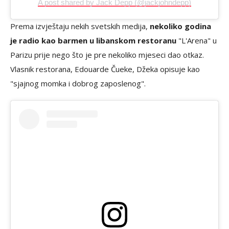
A post shared by Jack Depp (@jackjohndepp)
Prema izvještaju nekih svetskih medija,
nekoliko godina
je radio kao barmen u libanskom restoranu
"L'Arena" u
Parizu prije nego što je pre nekoliko mjeseci dao otkaz.
Vlasnik restorana, Edouarde Čueke, Džeka opisuje kao
"sjajnog momka i dobrog zaposlenog".