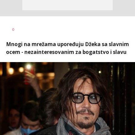
Dragana
AUTOR
0
Tomašević
Mnogi na mrežama upoređuju Džeka sa slavnim
ocem - nezainteresovanim za bogatstvo i slavu