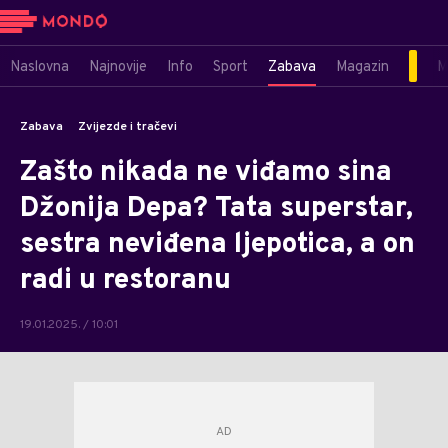
Naslovna
Najnovije
Info
Sport
Zabava
Magazin
M
Zabava
Zvijezde i tračevi
Zašto nikada ne viđamo sina
Džonija Depa? Tata superstar,
sestra neviđena ljepotica, a on
radi u restoranu
19.01.2025. / 10:01