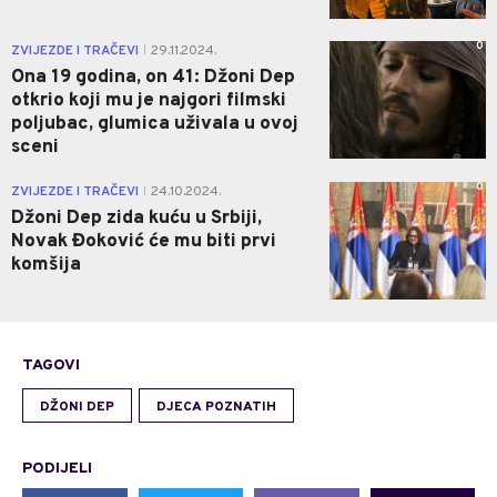
0
ZVIJEZDE I TRAČEVI
29.11.2024.
|
Ona 19 godina, on 41: Džoni Dep
otkrio koji mu je najgori filmski
poljubac, glumica uživala u ovoj
sceni
0
ZVIJEZDE I TRAČEVI
24.10.2024.
|
Džoni Dep zida kuću u Srbiji,
Novak Đoković će mu biti prvi
komšija
TAGOVI
DŽONI DEP
DJECA POZNATIH
PODIJELI