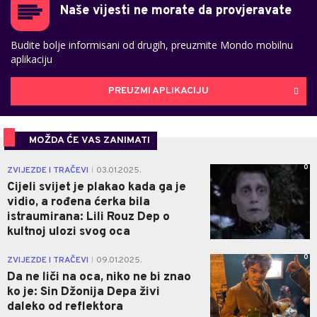
Naše vijesti ne morate da provjeravate
Budite bolje informisani od drugih, preuzmite Mondo mobilnu
aplikaciju
PREUZMI APLIKACIJU
MOŽDA ĆE VAS ZANIMATI
0
ZVIJEZDE I TRAČEVI
03.01.2025.
|
Cijeli svijet je plakao kada ga je
vidio, a rođena ćerka bila
istraumirana: Lili Rouz Dep o
kultnoj ulozi svog oca
0
ZVIJEZDE I TRAČEVI
09.01.2025.
|
Da ne liči na oca, niko ne bi znao
ko je: Sin Džonija Depa živi
daleko od reflektora