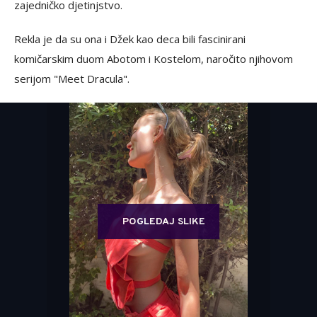
zajedničko djetinjstvo.
Rekla je da su ona i Džek kao deca bili fascinirani
komičarskim duom Abotom i Kostelom, naročito njihovom
serijom "Meet Dracula".
POGLEDAJ SLIKE