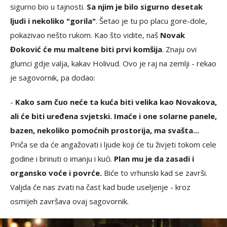
sigurno bio u tajnosti.
Sa njim je bilo sigurno desetak
ljudi i nekoliko "gorila"
. Šetao je tu po placu gore-dole,
pokazivao nešto rukom. Kao što vidite, naš
Novak
Đoković će mu maltene biti prvi komšija
. Znaju ovi
glumci gdje valja, kakav Holivud. Ovo je raj na zemlji - rekao
je sagovornik, pa dodao:
-
Kako sam čuo neće ta kuća biti velika kao Novakova,
ali će biti uređena svjetski. Imaće i one solarne panele,
bazen, nekoliko pomoćnih prostorija, ma svašta...
Priča se da će angažovati i ljude koji će tu živjeti tokom cele
godine i brinuti o imanju i kući.
Plan mu je da zasadi i
organsko voće i povrće.
Biće to vrhunski kad se završi.
Valjda će nas zvati na čast kad bude useljenje - kroz
osmijeh završava ovaj sagovornik.