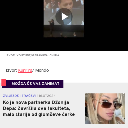
IZVOR: YOUTUBE/@FRANKVALCHIRIA
Izvor:
Kurir.rs
/ Mondo
MOŽDA ĆE VAS ZANIMATI
0
ZVIJEZDE I TRAČEVI
16.07.2024.
|
Ko je nova partnerka Džonija
Depa: Završila dva fakulteta,
malo starija od glumčeve ćerke