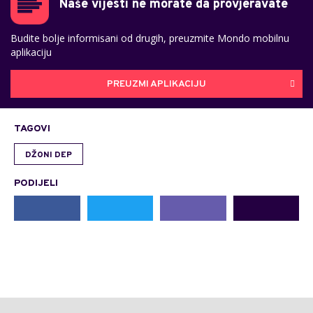
Naše vijesti ne morate da provjeravate
Budite bolje informisani od drugih, preuzmite Mondo mobilnu
aplikaciju
PREUZMI APLIKACIJU
TAGOVI
DŽONI DEP
PODIJELI