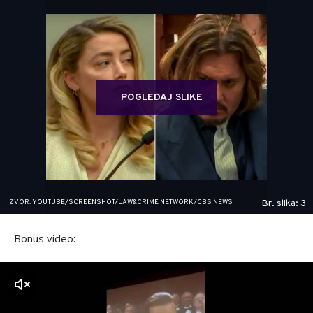
POGLEDAJ SLIKE
IZVOR: YOUTUBE/SCREENSHOT/LAW&CRIME NETWORK/CBS NEWS
Br. slika: 3
Bonus video:
zvuk