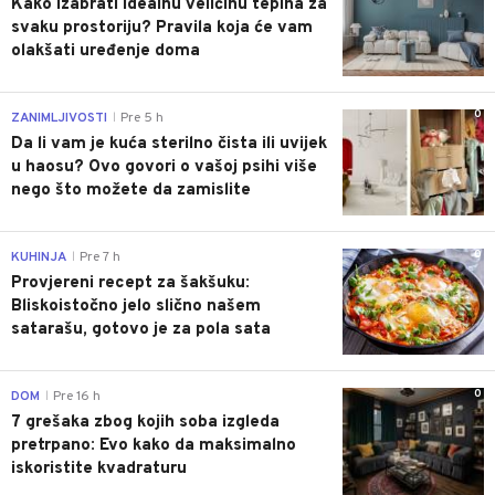
Kako izabrati idealnu veličinu tepiha za
svaku prostoriju? Pravila koja će vam
olakšati uređenje doma
0
ZANIMLJIVOSTI
Pre 5 h
|
Da li vam je kuća sterilno čista ili uvijek
u haosu? Ovo govori o vašoj psihi više
nego što možete da zamislite
0
KUHINJA
Pre 7 h
|
Provjereni recept za šakšuku:
Bliskoistočno jelo slično našem
satarašu, gotovo je za pola sata
0
DOM
Pre 16 h
|
7 grešaka zbog kojih soba izgleda
pretrpano: Evo kako da maksimalno
iskoristite kvadraturu