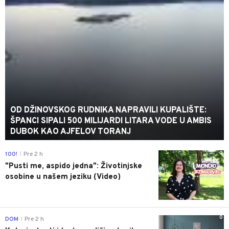
OD DŽINOVSKOG RUDNIKA NAPRAVILI KUPALIŠTE:
ŠPANCI SIPALI 500 MILIJARDI LITARA VODE U AMBIS
DUBOK KAO AJFELOV TORANJ
0
100!
Pre 2 h
|
"Pusti me, aspido jedna": Životinjske
osobine u našem jeziku (Video)
0
DOM
Pre 2 h
|