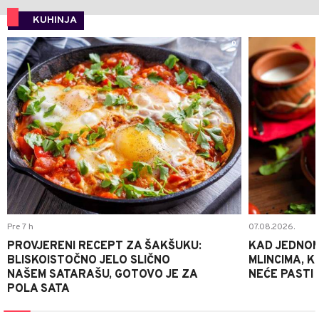
KUHINJA
0
Pre 7 h
07.08.2026.
PROVJERENI RECEPT ZA ŠAKŠUKU:
KAD JEDNOM
BLISKOISTOČNO JELO SLIČNO
MLINCIMA, K
NAŠEM SATARAŠU, GOTOVO JE ZA
NEĆE PASTI
POLA SATA