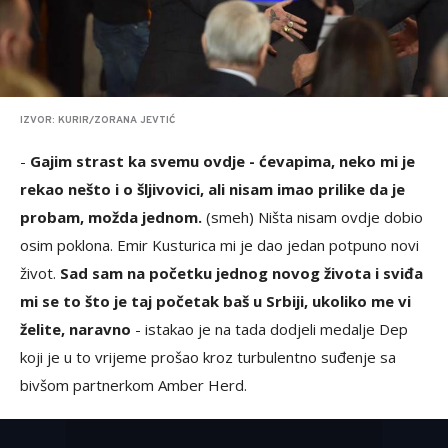
IZVOR: KURIR/ZORANA JEVTIĆ
-
Gajim strast ka svemu ovdje - ćevapima, neko mi je
rekao nešto i o šljivovici, ali nisam imao prilike da je
probam, možda jednom.
(smeh) Ništa nisam ovdje dobio
osim poklona. Emir Kusturica mi je dao jedan potpuno novi
život.
Sad sam na početku jednog novog života i sviđa
mi se to što je taj početak baš u Srbiji, ukoliko me vi
želite, naravno
- istakao je na tada dodjeli medalje Dep
koji je u to vrijeme prošao kroz turbulentno suđenje sa
bivšom partnerkom Amber Herd.