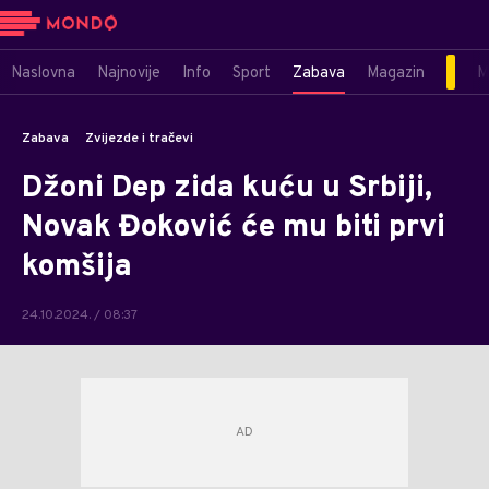
Naslovna
Najnovije
Info
Sport
Zabava
Magazin
M
Zabava
Zvijezde i tračevi
Džoni Dep zida kuću u Srbiji,
Novak Đoković će mu biti prvi
komšija
24.10.2024. / 08:37