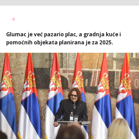
Jelena
AUTOR
0
Sitarica
Glumac je već pazario plac, a gradnja kuće i
pomoćnih objekata planirana je za 2025.