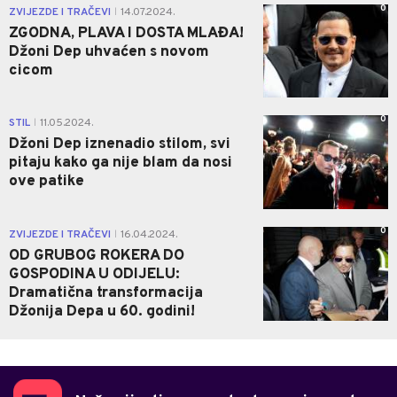
0
ZVIJEZDE I TRAČEVI
14.07.2024.
|
ZGODNA, PLAVA I DOSTA MLAĐA!
Džoni Dep uhvaćen s novom
cicom
0
STIL
11.05.2024.
|
Džoni Dep iznenadio stilom, svi
pitaju kako ga nije blam da nosi
ove patike
0
ZVIJEZDE I TRAČEVI
16.04.2024.
|
OD GRUBOG ROKERA DO
GOSPODINA U ODIJELU:
Dramatična transformacija
Džonija Depa u 60. godini!