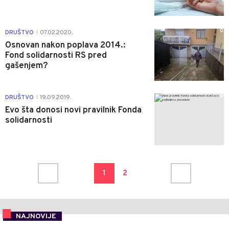
0
DRUŠTVO
07.02.2020.
|
Osnovan nakon poplava 2014.:
Fond solidarnosti RS pred
gašenjem?
0
DRUŠTVO
19.09.2019.
|
Evo šta donosi novi pravilnik Fonda
solidarnosti
1
2
NAJNOVIJE