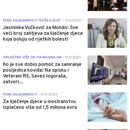
0
FOND SOLIDARNOSTI "DUŠA DJECE"
27.02.2021.
|
Jasminka Vučković za Mondo: Sve
veći broj zahtjeva za liječenje djece
koja boluju od rijetkih bolesti
0
ISPLAĆENO VIŠE OD 118 MILIONA KM
15.01.2021.
|
Ko je sve dobio pomoć za saniranje
posljedica kovida: Na spisku i
Veterani RS, Savez logoraša,
zatvori...
0
FOND SOLIDARNOSTI
01.07.2020.
|
Za liječenje djece u inostranstvu
isplaćeno više od 1,5 miliona evra