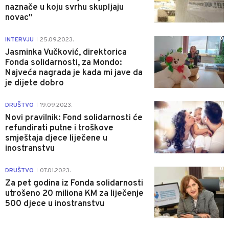
naznače u koju svrhu skupljaju
novac"
0
INTERVJU
25.09.2023.
|
Jasminka Vučković, direktorica
Fonda solidarnosti, za Mondo:
Najveća nagrada je kada mi jave da
je dijete dobro
0
DRUŠTVO
19.09.2023.
|
Novi pravilnik: Fond solidarnosti će
refundirati putne i troškove
smještaja djece liječene u
inostranstvu
0
DRUŠTVO
07.01.2023.
|
Za pet godina iz Fonda solidarnosti
utrošeno 20 miliona KM za liječenje
500 djece u inostranstvu