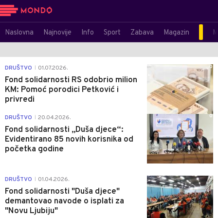
Naslovna
Najnovije
Info
Sport
Zabava
Magazin
M
0
DRUŠTVO
01.07.2026.
|
Fond solidarnosti RS odobrio milion
KM: Pomoć porodici Petković i
privredi
0
DRUŠTVO
20.04.2026.
|
Fond solidarnosti „Duša djece“:
Evidentirano 85 novih korisnika od
početka godine
0
DRUŠTVO
01.04.2026.
|
Fond solidarnosti "Duša djece"
demantovao navode o isplati za
"Novu Ljubiju"