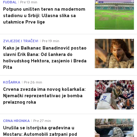
0
FUDBAL
Pre 13 min
|
Potpuno uništen teren na modernom
stadionu u Srbiji: Užasna slika sa
utakmice Prve lige
0
ZVIJEZDE I TRAČEVI
Pre 19 min
|
Kako je Balkanac Banadinović postao
slavni Erik Bana: Od šankera do
holivudskog Hektora, zasjenio i Breda
Pita
0
KOŠARKA
Pre 26 min
|
Crvena zvezda ima novog košarkaša:
Njemački reprezentativac je bomba
prelaznog roka
0
CRNA HRONIKA
Pre 27 min
|
Urušila se istorijska građevina u
Mostaru: Automobili zatrpani pod