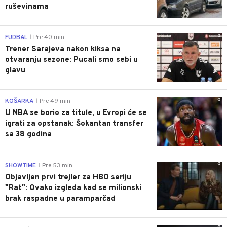
ruševinama
0
FUDBAL
Pre 40 min
|
Trener Sarajeva nakon kiksa na
otvaranju sezone: Pucali smo sebi u
glavu
0
KOŠARKA
Pre 49 min
|
U NBA se borio za titule, u Evropi će se
igrati za opstanak: Šokantan transfer
sa 38 godina
0
SHOWTIME
Pre 53 min
|
Objavljen prvi trejler za HBO seriju
"Rat": Ovako izgleda kad se milionski
brak raspadne u paramparčad