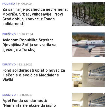
0
POLITIKA
14.06.2024.
|
Za saniranje posljedica nevremena:
Modriča, Srbac, Vukosavlje i Novi
Grad dobijaju novac iz Fonda
solidarnosti
0
DRUŠTVO
01.02.2024.
|
Avionom Republike Srpske:
Djevojčica Sofija se vratila sa
liječenja u Turskoj
0
DRUŠTVO
22.12.2023.
|
Fond solidarnosti uplatio novac za
liječenje djevojčice Magdalene
Vlaški
0
DRUŠTVO
15.11.2023.
|
Apel Fonda solidarnosti:
"Humanitarne akcije da jasno