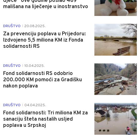
djece“ ove godine poslao 489
mališana na liječenje u inostranstvo
0
DRUŠTVO
20.08.2025.
|
Za prevenciju poplava u Prijedoru:
Izdvojeno 5,5 miliona KM iz Fonda
solidarnosti RS
0
DRUŠTVO
10.04.2025.
|
Fond solidarnosti RS odobrio
200.000 KM pomoći za Gradišku
nakon poplava
0
DRUŠTVO
04.04.2025.
|
Fond solidarnosti: Tri miliona KM za
sanaciju šteta nastalih usljed
poplava u Srpskoj