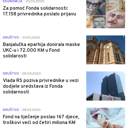
0
EKONOMIJA
20.05.2020.
|
Za pomoć Fonda solidarnosti:
17.158 privrednika poslalo prijavu
1
DRUŠTVO
01.05.2020.
|
Banjalučka eparhija donirala maske
UKC-u i 72.000 KM u Fond
solidarosti
0
DRUŠTVO
28.04.2020.
|
Vlada RS poziva privrednike u vezi
dodjele sredstava iz Fonda
solidarnosti
0
DRUŠTVO
28.02.2020.
|
Fond na liječenje poslao 167 djece,
troškovi veći od četiri miliona KM