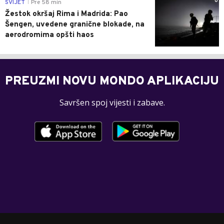
0
SVIJET
Pre 58 min
|
Žestok okršaj Rima i Madrida: Pao
Šengen, uvedene granične blokade, na
aerodromima opšti haos
PREUZMI NOVU MONDO APLIKACIJU
Savršen spoj vijesti i zabave.