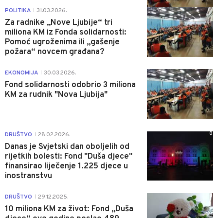
1
POLITIKA
31.03.2026.
|
Za radnike „Nove Ljubije“ tri
miliona KM iz Fonda solidarnosti:
Pomoć ugroženima ili „gašenje
požara“ novcem građana?
0
EKONOMIJA
30.03.2026.
|
Fond solidarnosti odobrio 3 miliona
KM za rudnik "Nova Ljubija"
0
DRUŠTVO
28.02.2026.
|
Danas je Svjetski dan oboljelih od
rijetkih bolesti: Fond "Duša djece"
finansirao liječenje 1.225 djece u
inostranstvu
0
DRUŠTVO
29.12.2025.
|
10 miliona KM za život: Fond „Duša