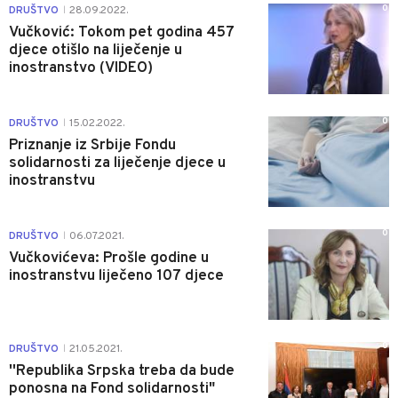
0
DRUŠTVO
28.09.2022.
|
Vučković: Tokom pet godina 457
djece otišlo na liječenje u
inostranstvo (VIDEO)
0
DRUŠTVO
15.02.2022.
|
Priznanje iz Srbije Fondu
solidarnosti za liječenje djece u
inostranstvu
0
DRUŠTVO
06.07.2021.
|
Vučkovićeva: Prošle godine u
inostranstvu liječeno 107 djece
0
DRUŠTVO
21.05.2021.
|
''Republika Srpska treba da bude
ponosna na Fond solidarnosti"