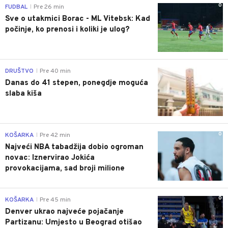
0
FUDBAL
Pre 26 min
|
Sve o utakmici Borac - ML Vitebsk: Kad
počinje, ko prenosi i koliki je ulog?
0
DRUŠTVO
Pre 40 min
|
Danas do 41 stepen, ponegdje moguća
slaba kiša
0
KOŠARKA
Pre 42 min
|
Najveći NBA tabadžija dobio ogroman
novac: Iznervirao Jokića
provokacijama, sad broji milione
0
KOŠARKA
Pre 45 min
|
Denver ukrao najveće pojačanje
Partizanu: Umjesto u Beograd otišao