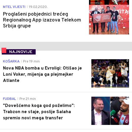
0
MTEL VIJESTI
19.02.2020.
|
Proglašeni pobjednici trećeg
Regionalnog App izazova Telekom
Srbija grupe
NAJNOVIJE
0
KOŠARKA
Pre 19 min
|
Nova NBA bomba u Evroligi: Otišao je
Loni Voker, mijenja ga plejmejker
Atlante
0
FUDBAL
Pre 21 min
|
"Dovešćemo koga god poželimo":
Trabzon ne staje, poslije Salaha
spremio novi mega transfer