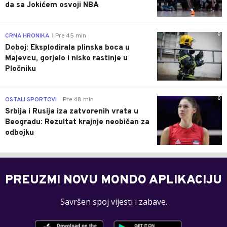
da sa Jokićem osvoji NBA
0
CRNA HRONIKA
Pre 45 min
|
Doboj: Eksplodirala plinska boca u
Majevcu, gorjelo i nisko rastinje u
Pločniku
0
OSTALI SPORTOVI
Pre 48 min
|
Srbija i Rusija iza zatvorenih vrata u
Beogradu: Rezultat krajnje neobičan za
odbojku
PREUZMI NOVU MONDO APLIKACIJU
Savršen spoj vijesti i zabave.