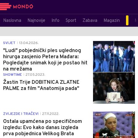
Naslovna
Najnovije
Info
Sport
Zabava
Magazin
M
1
SVIJET
13.04.2026.
|
"Ludi" pobjednički ples uglednog
hirurga zasjenio Petera Mađara:
Pogledajte snimak koji je postao hit
na mrežama
0
SHOWTIME
27.05.2023.
|
Žastin Trije DOBITNICA ZLATNE
PALME za film "Anatomija pada"
0
ZVIJEZDE I TRAČEVI
27.11.2022.
|
Ostala upamćena po specifičnom
izgledu: Evo kako danas izgleda
prva pobjednica Velikog Brata