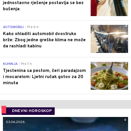
jednostavno rješenje postavlja se bez
bušenja
0
AUTOMOBILI
Pre 6 h
|
Kako ohladiti automobil dvostruko
brže: Zbog jedne greške klima ne može
da rashladi kabinu
0
KUHINJA
Pre 7 h
|
Tjestenina sa pestom, čeri paradajzom
i mocarelom: Ljetni ručak gotov za 20
minuta
DNEVNI HOROSKOP
0
03.06.2026.