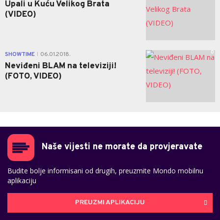
Upali u Kuću Velikog Brata
(VIDEO)
0
SHOWTIME
06.01.2018.
|
Neviđeni BLAM na televiziji!
(FOTO, VIDEO)
Naše vijesti ne morate da provjeravate
Budite bolje informisani od drugih, preuzmite Mondo mobilnu
aplikaciju
PREUZMI APLIKACIJU