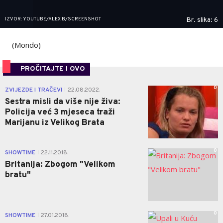
IZVOR: YOUTUBE/ALEX B/SCREENSHOT
Br. slika: 6
(Mondo)
PROČITAJTE I OVO
0
ZVIJEZDE I TRAČEVI
22.08.2022.
|
Sestra misli da više nije živa:
Policija već 3 mjeseca traži
Marijanu iz Velikog Brata
0
SHOWTIME
22.11.2018.
|
Britanija: Zbogom "Velikom
bratu"
0
SHOWTIME
27.01.2018.
|