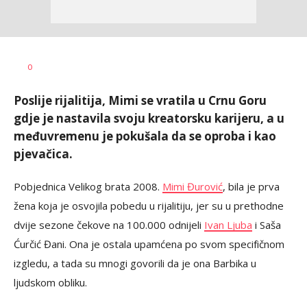
Dragana
AUTOR
0
Tomašević
Poslije rijalitija, Mimi se vratila u Crnu Goru
gdje je nastavila svoju kreatorsku karijeru, a u
međuvremenu je pokušala da se oproba i kao
pjevačica.
Pobjednica Velikog brata 2008.
Mimi Đurović
, bila je prva
žena koja je osvojila pobedu u rijalitiju, jer su u prethodne
dvije sezone čekove na 100.000 odnijeli
Ivan Ljuba
i Saša
Ćurčić Đani. Ona je ostala upamćena po svom specifičnom
izgledu, a tada su mnogi govorili da je ona Barbika u
ljudskom obliku.