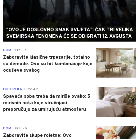
"OVO JE DOSLOVNO SMAK SVIJETA": ČAK TRI VELIKA
SVEMIRSKA FENOMENA ĆE SE ODIGRATI 12. AVGUSTA
0
DOM
Pre 2 h
|
Zaboravite klasične trpezarije, totalno
su demode: Ovo su hit kombinacije koje
oduševe svakog
0
ENTERIJER
Pre 4 h
|
Spavaća soba treba da miriše ovako: 5
mirisnih nota koje stručnjaci
preporučuju za umirujuću atmosferu
0
DOM
Pre 5 h
|
Zaboravite skupe roletne: Ovo