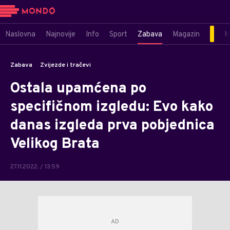
Naslovna
Najnovije
Info
Sport
Zabava
Magazin
M
Zabava
Zvijezde i tračevi
Ostala upamćena po
specifičnom izgledu: Evo kako
danas izgleda prva pobjednica
Velikog Brata
27.11.2022. / 13:59