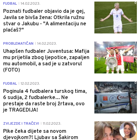
0
FUDBAL
14.02.2023.
|
Poznati fudbaler objavio da je gej,
Javila se bivša žena: Otkrila ružnu
stvar o Jakubu - "A alimentaciju ne
plaćaš?"
1
PROBLEMATIČAN
14.02.2023.
|
Uhapšen fudbaler Juventusa: Mafija
mu prijetila zbog ljepotice, zapaljen
mu automobil, a sad je u zatvoru!
(FOTO)
0
FUDBAL
12.02.2023.
|
Poginula 4 fudbalera turskog tima,
6 sudija, 2 fudbalerke... Ne
prestaje da raste broj žrtava, ovo
je TRAGEDIJA!
0
ZVIJEZDE I TRAČEVI
11.02.2023.
|
Pike čeka dijete sa novom
djevojkom?! Ljubav sa Šakirom