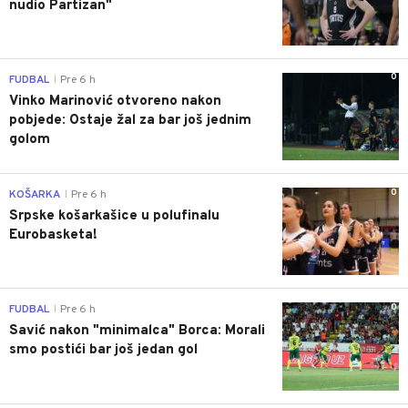
nudio Partizan"
0
FUDBAL
Pre 6 h
|
Vinko Marinović otvoreno nakon
pobjede: Ostaje žal za bar još jednim
golom
0
KOŠARKA
Pre 6 h
|
Srpske košarkašice u polufinalu
Eurobasketa!
0
FUDBAL
Pre 6 h
|
Savić nakon "minimalca" Borca: Morali
smo postići bar još jedan gol