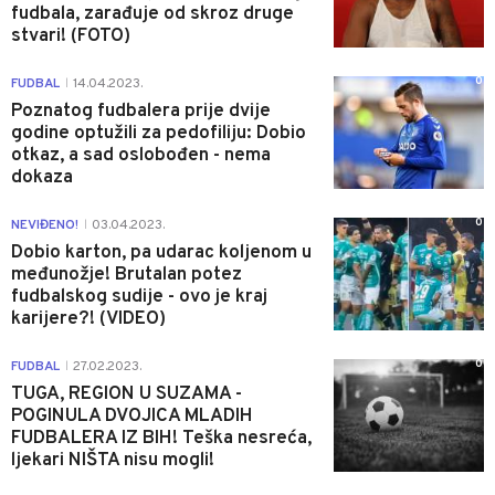
fudbala, zarađuje od skroz druge
stvari! (FOTO)
0
FUDBAL
14.04.2023.
|
Poznatog fudbalera prije dvije
godine optužili za pedofiliju: Dobio
otkaz, a sad oslobođen - nema
dokaza
0
NEVIĐENO!
03.04.2023.
|
Dobio karton, pa udarac koljenom u
međunožje! Brutalan potez
fudbalskog sudije - ovo je kraj
karijere?! (VIDEO)
0
FUDBAL
27.02.2023.
|
TUGA, REGION U SUZAMA -
POGINULA DVOJICA MLADIH
FUDBALERA IZ BIH! Teška nesreća,
ljekari NIŠTA nisu mogli!