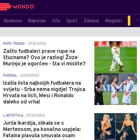
Naslovna
Najnovije
Info
Sport
Zabava
Magazin
M
0
NOVI TREND
27.12.2023.
|
Zašto fudbaleri prave rupe na
štucnama? Ovo je razlog! Žoze
Murinjo je ogorčen - šta vi mislite?
0
FUDBAL
23.12.2023.
|
Izašla lista najboljih fudbalera na
svijetu - Srba nema nigdje! Trojica
Hrvata na listi, Mesi i Ronaldo
daleko od vrha!
0
LJEPOTICA
10.12.2023.
|
Jurila Ikardija, slikala se s
Mertensom, pa konačno uspjela:
Fatalna plavuša smuvala osam