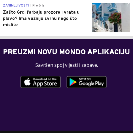
0
ZANIMLJIVOSTI
Pre 6 h
|
Zašto Grci farbaju prozore i vrata u
plavo? Ima važniju svrhu nego što
mislite
PREUZMI NOVU MONDO APLIKACIJU
Savršen spoj vijesti i zabave.