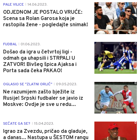
0
PALE VILICE
14.06.2023.
|
ODJEDNOM JE POSTALO VRUĆE:
Scena sa Rolan Garosa koja je
rastopila žene - pogledajte snimak!
0
FUDBAL
01.06.2023.
|
Došao da igra u četvrtoj ligi -
odmah ga uhapsili i STRPALI U
ZATVOR! Bivšeg špica Ajaksa i
Porta sada čeka PAKAO!
0
OGLASIO SE "ZLATNI ORLIĆ"
09.05.2023.
|
Ne razumijem zašto bježite iz
Rusije! Srpski fudbaler se javio iz
Moskve: Ovdje je sve u redu...
0
SEĆATE GA SE?
15.04.2023.
|
Igrao za Zvezdu, pričao da gladuje,
a danas... Nastupa u ŠESTOM rangu