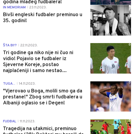
godina mlađeg fudbalera!
0
IN MEMORIAM
23.11.2023.
|
Bivši engleski fudbaler preminuo u
35. godini!
0
ŠTA BI!?
22.11.2023.
|
Tri godine ga niko nije ni čuo ni
vidio! Pojavio se fudbaler iz
Sjeverne Koreje, postao
najplaćeniji i samo nestao...
0
TUGA...
14.11.2023.
|
"Vjerovao u Boga, molili smo ga da
prestane!" Zbog smrti fudbalera u
Albaniji oglasio se i Degen!
0
FUDBAL
11.11.2023.
|
Tragedija na utakmici, preminuo