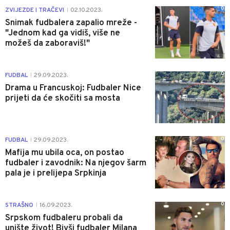
0
ZVIJEZDE I TRAČEVI
02.10.2023.
|
Snimak fudbalera zapalio mreže -
"Jednom kad ga vidiš, više ne
možeš da zaboraviš!"
0
FUDBAL
29.09.2023.
|
Drama u Francuskoj: Fudbaler Nice
prijeti da će skočiti sa mosta
0
FUDBAL
29.09.2023.
|
Mafija mu ubila oca, on postao
fudbaler i zavodnik: Na njegov šarm
pala je i prelijepa Srpkinja
0
STRAŠNO
16.09.2023.
|
Srpskom fudbaleru probali da
unište život! Bivši fudbaler Milana