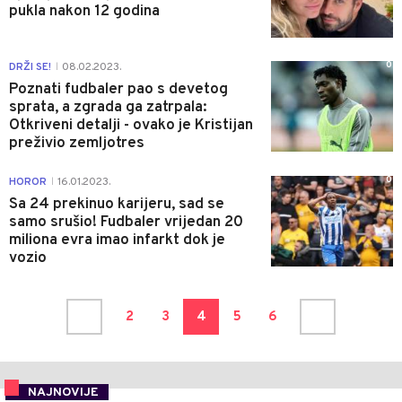
pukla nakon 12 godina
0
DRŽI SE!
08.02.2023.
|
Poznati fudbaler pao s devetog
sprata, a zgrada ga zatrpala:
Otkriveni detalji - ovako je Kristijan
preživio zemljotres
0
HOROR
16.01.2023.
|
Sa 24 prekinuo karijeru, sad se
samo srušio! Fudbaler vrijedan 20
miliona evra imao infarkt dok je
vozio
2
3
4
5
6
NAJNOVIJE