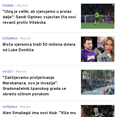
0
FUDBAL
Pre 5 h
|
"Ulog je veliki, ali vjerujemo u prolaz
dalje": Sandi Ogrinec svjestan šta nosi
revanš protiv Vitebska
0
KOŠARKA
Pre 6 h
|
Bivša vjerenica traži 50 miliona dolara
od Luke Dončića
0
SVIJET
Pre 6 h
|
"Zahtijevamo protjerivanje
Marokanaca, ovo je invazija":
Gradonačelnik španskog grada se
obratio oštrom porukom
0
KOŠARKA
Pre 6 h
|
Alen Smailagić ima novi klub: "Više mu