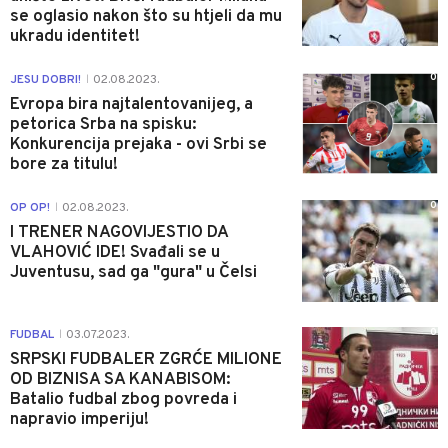
se oglasio nakon što su htjeli da mu
ukradu identitet!
0
JESU DOBRI!
02.08.2023.
|
Evropa bira najtalentovanijeg, a
petorica Srba na spisku:
Konkurencija prejaka - ovi Srbi se
bore za titulu!
0
OP OP!
02.08.2023.
|
I TRENER NAGOVIJESTIO DA
VLAHOVIĆ IDE! Svađali se u
Juventusu, sad ga "gura" u Čelsi
0
FUDBAL
03.07.2023.
|
SRPSKI FUDBALER ZGRĆE MILIONE
OD BIZNISA SA KANABISOM:
Batalio fudbal zbog povreda i
napravio imperiju!