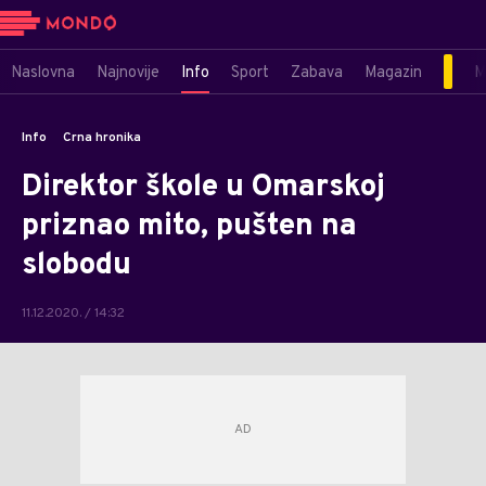
Naslovna
Najnovije
Info
Sport
Zabava
Magazin
M
Info
Crna hronika
Direktor škole u Omarskoj
priznao mito, pušten na
slobodu
11.12.2020. / 14:32