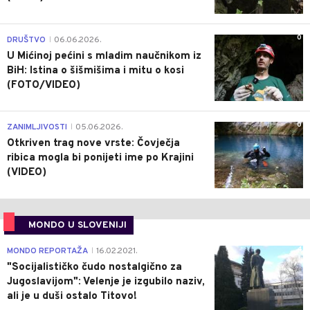
0
DRUŠTVO
06.06.2026.
|
U Mićinoj pećini s mladim naučnikom iz
BiH: Istina o šišmišima i mitu o kosi
(FOTO/VIDEO)
0
ZANIMLJIVOSTI
05.06.2026.
|
Otkriven trag nove vrste: Čovječja
ribica mogla bi ponijeti ime po Krajini
(VIDEO)
MONDO U SLOVENIJI
4
MONDO REPORTAŽA
16.02.2021.
|
"Socijalističko čudo nostalgično za
Jugoslavijom": Velenje je izgubilo naziv,
ali je u duši ostalo Titovo!