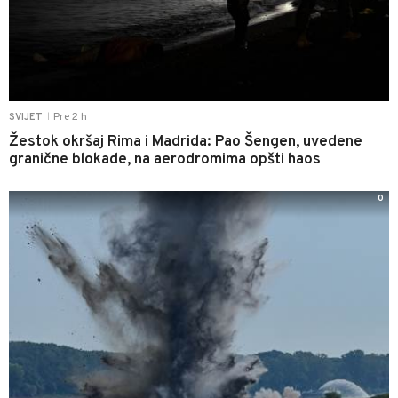
Pre 2 h
SVIJET
|
Žestok okršaj Rima i Madrida: Pao Šengen, uvedene
granične blokade, na aerodromima opšti haos
0