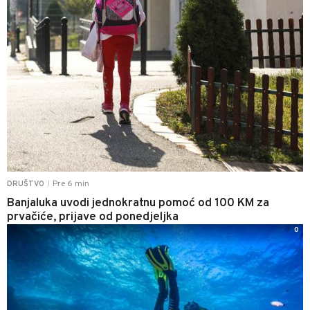
Pre 6 min
DRUŠTVO
|
Banjaluka uvodi jednokratnu pomoć od 100 KM za
prvačiće, prijave od ponedjeljka
0