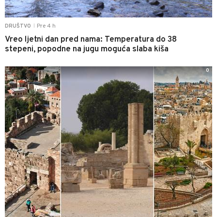
Pre 4 h
DRUŠTVO
|
Vreo ljetni dan pred nama: Temperatura do 38
stepeni, popodne na jugu moguća slaba kiša
0