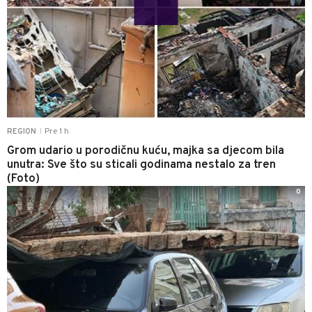
Pre 1 h
REGION
|
Grom udario u porodičnu kuću, majka sa djecom bila
unutra: Sve što su sticali godinama nestalo za tren
(Foto)
0