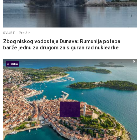
Pre 3 h
SVIJET
|
Zbog niskog vodostaja Dunava: Rumunija potapa
barže jednu za drugom za siguran rad nuklearke
0
6 slika