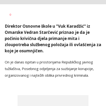
Brankica
AUTOR
0
Spasenić
Direktor Osnovne škole u "Vuk Karadžić" iz
Omarske Vedran Starčević priznao je da je
počinio krivična djela primanje mita i
zloupotreba službenog položaja ili ovlašćenja za
koje je osumnjičen.
On je danas ispitan u prostorijama Republičkog javnog
tužilaštva, Posebnog odjeljenja za suzbijanje korupcije,
organizovanog i najtežih oblika privrednog kriminala.