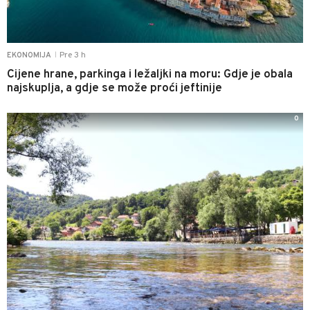
Pre 3 h
EKONOMIJA
|
Cijene hrane, parkinga i ležaljki na moru: Gdje je obala
najskuplja, a gdje se može proći jeftinije
0