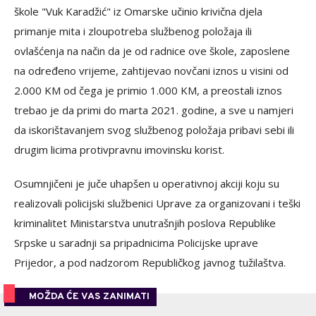
škole "Vuk Karadžić" iz Omarske učinio krivična djela
primanje mita i zloupotreba službenog položaja ili
ovlašćenja na način da je od radnice ove škole, zaposlene
na određeno vrijeme, zahtijevao novčani iznos u visini od
2.000 KM od čega je primio 1.000 KM, a preostali iznos
trebao je da primi do marta 2021. godine, a sve u namjeri
da iskorištavanjem svog službenog položaja pribavi sebi ili
drugim licima protivpravnu imovinsku korist.
Osumnjičeni je juče uhapšen u operativnoj akciji koju su
realizovali policijski službenici Uprave za organizovani i teški
kriminalitet Ministarstva unutrašnjih poslova Republike
Srpske u saradnji sa pripadnicima Policijske uprave
Prijedor, a pod nadzorom Republičkog javnog tužilaštva.
MOŽDA ĆE VAS ZANIMATI