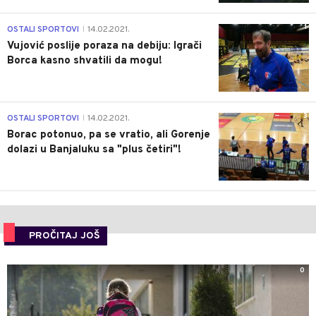
1
OSTALI SPORTOVI
14.02.2021.
|
Vujović poslije poraza na debiju: Igrači
Borca kasno shvatili da mogu!
3
OSTALI SPORTOVI
14.02.2021.
|
Borac potonuo, pa se vratio, ali Gorenje
dolazi u Banjaluku sa "plus četiri"!
PROČITAJ JOŠ
0