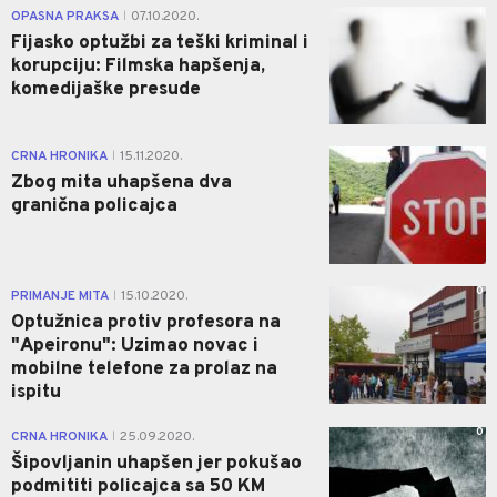
1
OPASNA PRAKSA
07.10.2020.
|
Fijasko optužbi za teški kriminal i
korupciju: Filmska hapšenja,
komedijaške presude
0
CRNA HRONIKA
15.11.2020.
|
Zbog mita uhapšena dva
granična policajca
0
PRIMANJE MITA
15.10.2020.
|
Optužnica protiv profesora na
"Apeironu": Uzimao novac i
mobilne telefone za prolaz na
ispitu
0
CRNA HRONIKA
25.09.2020.
|
Šipovljanin uhapšen jer pokušao
podmititi policajca sa 50 KM