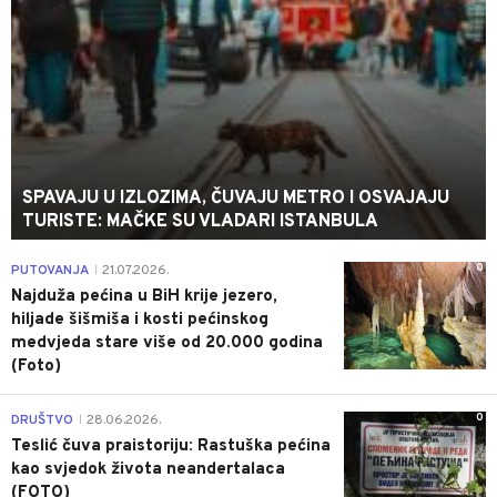
SPAVAJU U IZLOZIMA, ČUVAJU METRO I OSVAJAJU
TURISTE: MAČKE SU VLADARI ISTANBULA
0
PUTOVANJA
21.07.2026.
|
Najduža pećina u BiH krije jezero,
hiljade šišmiša i kosti pećinskog
medvjeda stare više od 20.000 godina
(Foto)
0
DRUŠTVO
28.06.2026.
|
Teslić čuva praistoriju: Rastuška pećina
kao svjedok života neandertalaca
(FOTO)