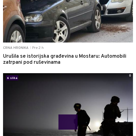
Pre 2 h
CRNA HRONIKA
|
Urušila se istorijska građevina u Mostaru: Automobili
zatrpani pod ruševinama
0
6 slika