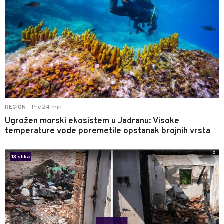
Pre 24 min
REGION
|
Ugrožen morski ekosistem u Jadranu: Visoke
temperature vode poremetile opstanak brojnih vrsta
0
13 slika