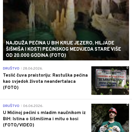
NAJDUŽA PEĆINA U BIH KRIJE JEZERO, HILJADE
ŠIŠMIŠA I KOSTI PEĆINSKOG MEDVJEDA STARE VIŠE
OD 20.000 GODINA (FOTO)
0
DRUŠTVO
28.06.2026.
|
Teslić čuva praistoriju: Rastuška pećina
kao svjedok života neandertalaca
(FOTO)
0
DRUŠTVO
06.06.2026.
|
U Mićinoj pećini s mladim naučnikom iz
BiH: Istina o šišmišima i mitu o kosi
(FOTO/VIDEO)