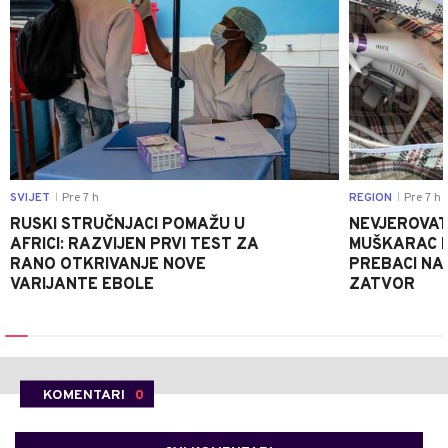
SVIJET
Pre 7 h
REGION
Pre 7 h
|
|
RUSKI STRUČNJACI POMAŽU U
NEVJEROVATA
AFRICI: RAZVIJEN PRVI TEST ZA
MUŠKARAC H
RANO OTKRIVANJE NOVE
PREBACI NA
VARIJANTE EBOLE
ZATVOR
KOMENTARI
0