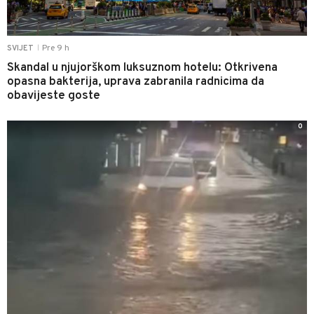
Pre 9 h
SVIJET
|
Skandal u njujorškom luksuznom hotelu: Otkrivena
opasna bakterija, uprava zabranila radnicima da
obavijeste goste
0