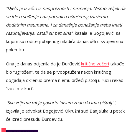
“Djelo je izvršio iz neopreznosti i neznanja. Nismo željeli da
se ide u suđenje i da porodicu oštećenog izlažemo
dodatnim traumama. I za današnje ponašanje treba imati
razumijevanja, ostali su bez sina”,
kazala je Bogojević, sa
kojom su roditelji ubijenog mladića danas ušli u svojevrsnu
polemiku.
Ona je danas ocijenila da je Đurđević
kritične večeri
takođe
bio “ugrožen”, te da se prvooptuženi nakon kritičnog
događaja okrenuo prema njemu držeći pištolj u ruci i rekao
“vozi me kući”.
“Sve vrijeme mi je govorio ‘nisam znao da ima pištolj’ ”,
izjavila je advokat Bogojević. Okružni sud Banjaluka u petak
će izreći presudu Đurđeviću.