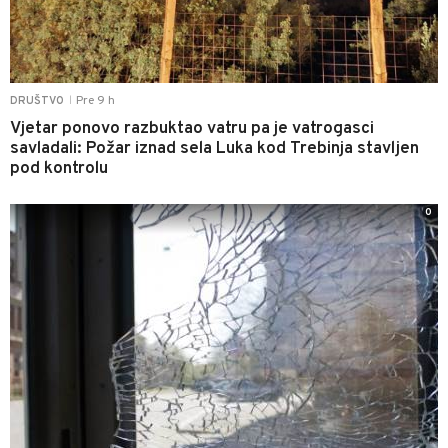
Pre 9 h
DRUŠTVO
|
Vjetar ponovo razbuktao vatru pa je vatrogasci
savladali: Požar iznad sela Luka kod Trebinja stavljen
pod kontrolu
0