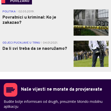
POVEZANO
1
POLITIKA
02.05.2019.
|
Povratnici u kriminal: Ko je
zakazao?
2
ODJECI PUCNJAVE U TRNU
04.01.2021.
|
Da li svi treba da se naoružamo?
Naše vijesti ne morate da provjeravate
Budite bolje informisani od drugih, preuzmite Mondo mobilnu
aplikaciju