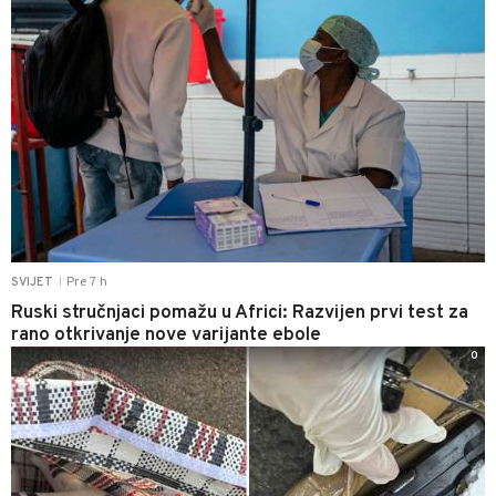
Pre 7 h
SVIJET
|
Ruski stručnjaci pomažu u Africi: Razvijen prvi test za
rano otkrivanje nove varijante ebole
0