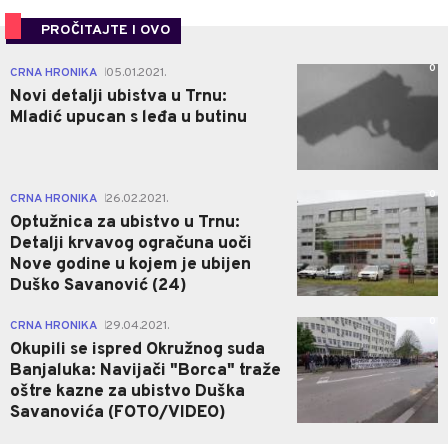
PROČITAJTE I OVO
0
CRNA HRONIKA
05.01.2021.
|
Novi detalji ubistva u Trnu:
Mladić upucan s leđa u butinu
0
CRNA HRONIKA
26.02.2021.
|
Optužnica za ubistvo u Trnu:
Detalji krvavog ogračuna uoči
Nove godine u kojem je ubijen
Duško Savanović (24)
0
CRNA HRONIKA
29.04.2021.
|
Okupili se ispred Okružnog suda
Banjaluka: Navijači "Borca" traže
oštre kazne za ubistvo Duška
Savanovića (FOTO/VIDEO)