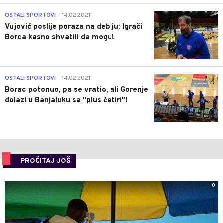
1
OSTALI SPORTOVI
14.02.2021.
|
Vujović poslije poraza na debiju: Igrači
Borca kasno shvatili da mogu!
3
OSTALI SPORTOVI
14.02.2021.
|
Borac potonuo, pa se vratio, ali Gorenje
dolazi u Banjaluku sa "plus četiri"!
PROČITAJ JOŠ
0