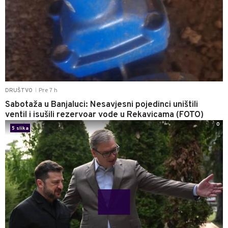
Pre 7 h
DRUŠTVO
|
Sabotaža u Banjaluci: Nesavjesni pojedinci uništili
ventil i isušili rezervoar vode u Rekavicama (FOTO)
0
5 slika