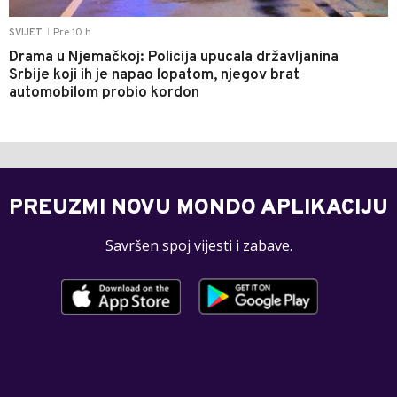
Pre 10 h
SVIJET
|
Drama u Njemačkoj: Policija upucala državljanina
Srbije koji ih je napao lopatom, njegov brat
automobilom probio kordon
PREUZMI NOVU MONDO APLIKACIJU
Savršen spoj vijesti i zabave.