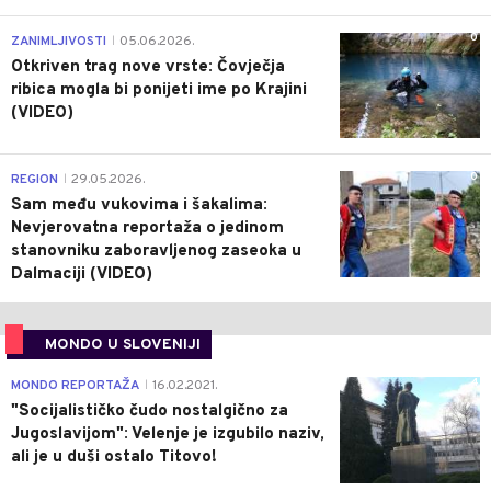
0
ZANIMLJIVOSTI
05.06.2026.
|
Otkriven trag nove vrste: Čovječja
ribica mogla bi ponijeti ime po Krajini
(VIDEO)
0
REGION
29.05.2026.
|
Sam među vukovima i šakalima:
Nevjerovatna reportaža o jedinom
stanovniku zaboravljenog zaseoka u
Dalmaciji (VIDEO)
MONDO U SLOVENIJI
4
MONDO REPORTAŽA
16.02.2021.
|
"Socijalističko čudo nostalgično za
Jugoslavijom": Velenje je izgubilo naziv,
ali je u duši ostalo Titovo!