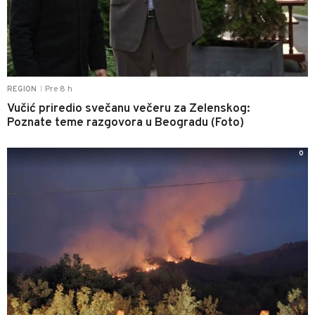
Pre 8 h
REGION
|
Vučić priredio svečanu večeru za Zelenskog:
Poznate teme razgovora u Beogradu (Foto)
0