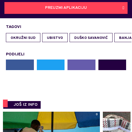
PREUZMI APLIKACIJU
TAGOVI
OKRUŽNI SUD
UBISTVO
DUŠKO SAVANOVIĆ
BANJA
PODIJELI
JOŠ IZ INFO
0