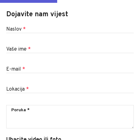
Dojavite nam vijest
Naslov
*
Vaše ime
*
E-mail
*
Lokacija
*
Ubacite video ili foto