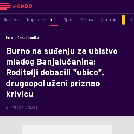
Naslovna
Najnovije
Info
Sport
Zabava
Magazin
M
Info
Crna hronika
Burno na suđenju za ubistvo
mladog Banjalučanina:
Roditelji dobacili "ubico",
drugoopotuženi priznao
krivicu
04.05.2021. / 13:54