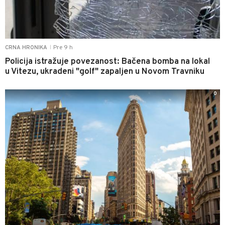
Pre 9 h
CRNA HRONIKA
|
Policija istražuje povezanost: Bačena bomba na lokal
u Vitezu, ukradeni "golf" zapaljen u Novom Travniku
0