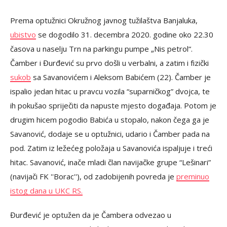
Prema optužnici Okružnog javnog tužilaštva Banjaluka,
ubistvo
se dogodilo 31. decembra 2020. godine oko 22.30
časova u naselju Trn na parkingu pumpe „Nis petrol“.
Čamber i Đurđević su prvo došli u verbalni, a zatim i fizički
sukob
sa Savanovićem i Aleksom Babićem (22). Čamber je
ispalio jedan hitac u pravcu vozila “suparničkog” dvojca, te
ih pokušao spriječiti da napuste mjesto događaja. Potom je
drugim hicem pogodio Babića u stopalo, nakon čega ga je
Savanović, dodaje se u optužnici, udario i Čamber pada na
pod. Zatim iz ležećeg položaja u Savanovića ispaljuje i treći
hitac. Savanović, inače mladi član navijačke grupe “Lešinari”
(navijači FK ''Borac''), od zadobijenih povreda je
preminuo
istog dana u UKC RS.
Đurđević je optužen da je Čambera odvezao u