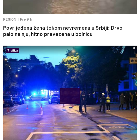
Pre 9 h
REGION
|
Povrijeđena žena tokom nevremena u Srbiji: Drvo
palo na nju, hitno prevezena u bolnicu
0
7 slika