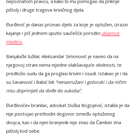
nepoznatom pravcu, a kako bi mu pomogao da prikrije
pištolj i druge tragove krivičnog djela.
Đurđević je danas priznao djelo za koje je optužen, izrazio
kajanje i još jednom uputio saučešće porodici
ubijenog
mladića.
Banjalučki tužilac Aleksandar Simonović je naveo da na
njegovoj strani nema nijedne olakšavajuće okolnosti, te
predložio sudu da ga proglasi krivim i osudi. Istakao je i da
su Savanović i Babić bili
“nenaoružani i goloruki i da ničim
nisu doprinijeli da dođe do sukoba”.
Đurđevićev branilac, advokat Duška Bogojević, istakla je da
nije postojao prethodni dogovor između optuženog
dvojca, kao i da njen branjenik nije znao da Čamber ima
pištolj kod sebe.