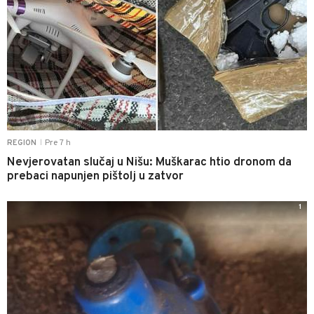
Pre 7 h
REGION
|
Nevjerovatan slučaj u Nišu: Muškarac htio dronom da
prebaci napunjen pištolj u zatvor
1