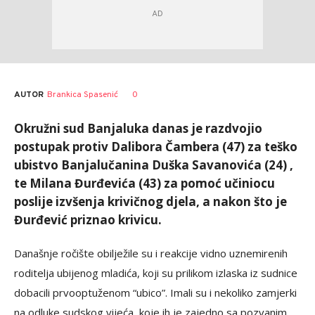
AUTOR
Brankica Spasenić
0
Okružni sud Banjaluka danas je razdvojio
postupak protiv Dalibora Čambera (47) za teško
ubistvo Banjalučanina Duška Savanovića (24) ,
te Milana Đurđevića (43) za pomoć učiniocu
poslije izvšenja krivičnog djela, a nakon što je
Đurđević priznao krivicu.
Današnje ročište obilježile su i reakcije vidno uznemirenih
roditelja ubijenog mladića, koji su prilikom izlaska iz sudnice
dobacili prvooptuženom “ubico”. Imali su i nekoliko zamjerki
na odluke sudskog vijeća, koje ih je zajedno sa pozvanim