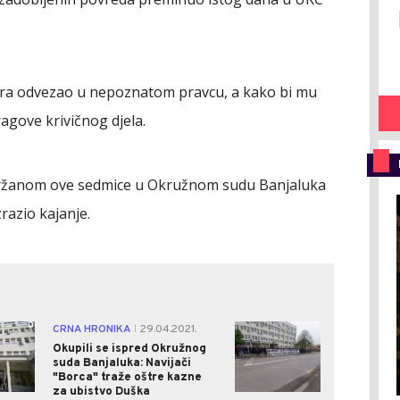
era odvezao u nepoznatom pravcu, a kako bi mu
ragove krivičnog djela.
držanom ove sedmice u Okružnom sudu Banjaluka
zrazio kajanje.
0
0
CRNA HRONIKA
29.04.2021.
|
Okupili se ispred Okružnog
suda Banjaluka: Navijači
"Borca" traže oštre kazne
za ubistvo Duška