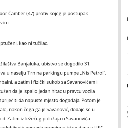
ibor Čamber (47) protiv kojeg je postupak
vicu.
tuženi, kao ni tužilac.
ilaštva Banjaluka, ubistvo se dogodilo 31.
va u naselju Trn na parkingu pumpe „Nis Petrol“.
balni, a zatim i fizički sukob sa Savanovićem i
žen da je ispalio jedan hitac u pravcu vozila
spriječiti da napuste mjesto događaja. Potom je
lo, nakon čega ga je Savanović, dodaje se u
od. Zatim iz ležećeg položaja u Savanovića
 od zadobijenih povreda preminuo istog dana u UKC