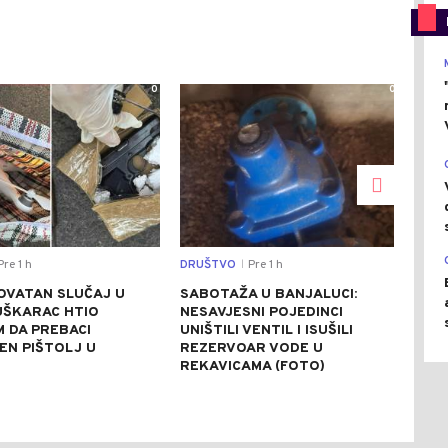
0
0
re 1 h
DRUŠTVO
Pre 1 h
REGI
|
OVATAN SLUČAJ U
SABOTAŽA U BANJALUCI:
VUČ
UŠKARAC HTIO
NESAVJESNI POJEDINCI
VEČ
 DA PREBACI
UNIŠTILI VENTIL I ISUŠILI
POZ
EN PIŠTOLJ U
REZERVOAR VODE U
RAZ
R
REKAVICAMA (FOTO)
(FO