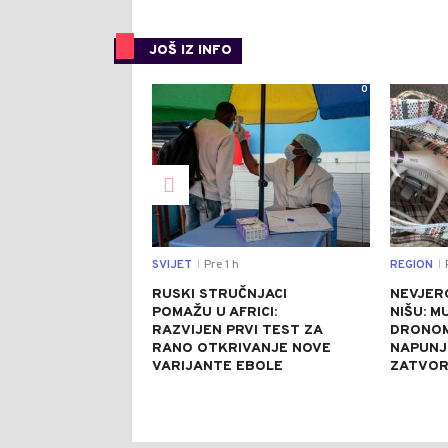
JOŠ IZ INFO
0
SVIJET
Pre 1 h
REGION
P
|
|
RUSKI STRUČNJACI
NEVJER
POMAŽU U AFRICI:
NIŠU: M
RAZVIJEN PRVI TEST ZA
DRONOM
RANO OTKRIVANJE NOVE
NAPUNJ
VARIJANTE EBOLE
ZATVO