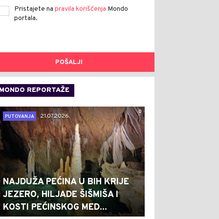
Pristajete na
pravila korišćenja
Mondo
portala.
POŠALJI
MONDO REPORTAŽE
0
21.07.2026.
PUTOVANJA
NAJDUŽA PEĆINA U BIH KRIJE
JEZERO, HILJADE ŠIŠMIŠA I
KOSTI PEĆINSKOG MED...