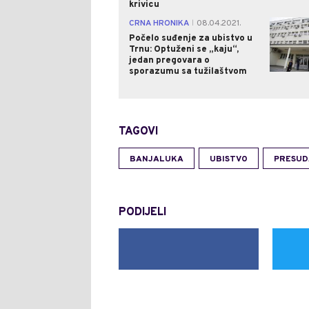
krivicu
CRNA HRONIKA
08.04.2021.
|
Počelo suđenje za ubistvo u
Trnu: Optuženi se „kaju“,
jedan pregovara o
sporazumu sa tužilaštvom
TAGOVI
BANJALUKA
UBISTVO
PRESUD
PODIJELI