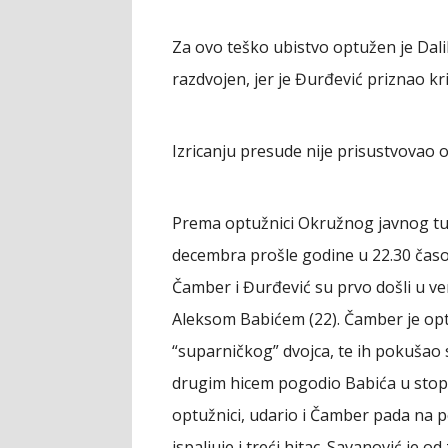
Za ovo teško ubistvo optužen je Dal
razdvojen, jer je Đurđević priznao kri
Izricanju presude nije prisustvovao op
Prema optužnici Okružnog javnog tuž
decembra prošle godine u 22.30 časo
Čamber i Đurđević su prvo došli u ver
Aleksom Babićem (22). Čamber je optu
“suparničkog” dvojca, te ih pokušao 
drugim hicem pogodio Babića u stopa
optužnici, udario i Čamber pada na p
ispaljuje i treći hitac. Savanović je