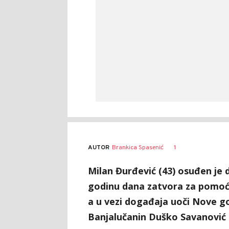
AUTOR
Brankica Spasenić
1
Milan Đurđević (43) osuđen je
godinu dana zatvora za pomoć u
a u vezi događaja uoči Nove g
Banjalučanin Duško Savanović 