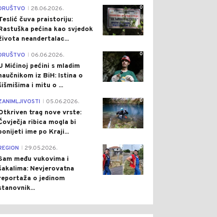
0
DRUŠTVO
28.06.2026.
|
Teslić čuva praistoriju:
Rastuška pećina kao svjedok
života neandertalac...
0
DRUŠTVO
06.06.2026.
|
U Mićinoj pećini s mladim
naučnikom iz BiH: Istina o
šišmišima i mitu o ...
0
ZANIMLJIVOSTI
05.06.2026.
|
Otkriven trag nove vrste:
Čovječja ribica mogla bi
ponijeti ime po Kraji...
0
REGION
29.05.2026.
|
Sam među vukovima i
šakalima: Nevjerovatna
reportaža o jedinom
stanovnik...