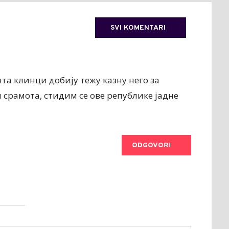
SVI KOMENTARI
а клинци добију тежу казну него за
и срамота, стидим се ове републике јадне
ODGOVORI