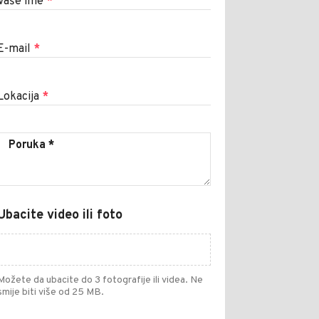
Vaše ime
*
E-mail
*
Lokacija
*
Ubacite video ili foto
Možete da ubacite do 3 fotografije ili videa. Ne
smije biti više od 25 MB.