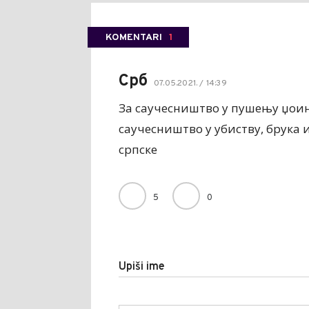
KOMENTARI
1
Срб
07.05.2021. / 14:39
За саучесништво у пушењу џоинт
саучесништво у убиству, брука 
српске
5
0
Upiši ime