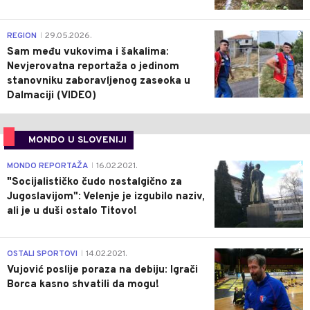
0
REGION
29.05.2026.
|
Sam među vukovima i šakalima:
Nevjerovatna reportaža o jedinom
stanovniku zaboravljenog zaseoka u
Dalmaciji (VIDEO)
MONDO U SLOVENIJI
4
MONDO REPORTAŽA
16.02.2021.
|
"Socijalističko čudo nostalgično za
Jugoslavijom": Velenje je izgubilo naziv,
ali je u duši ostalo Titovo!
1
OSTALI SPORTOVI
14.02.2021.
|
Vujović poslije poraza na debiju: Igrači
Borca kasno shvatili da mogu!