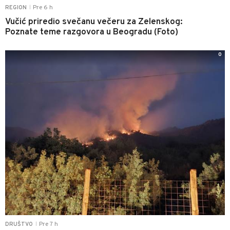
Pre 6 h
REGION
|
Vučić priredio svečanu večeru za Zelenskog:
Poznate teme razgovora u Beogradu (Foto)
0
Pre 7 h
DRUŠTVO
|