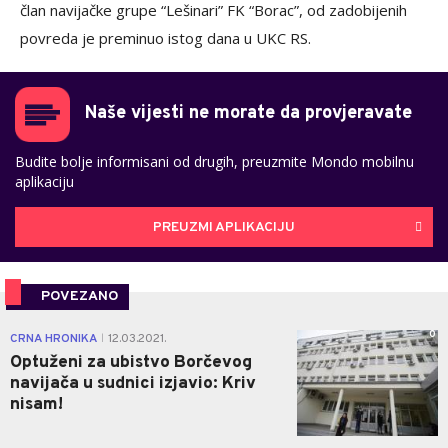
član navijačke grupe “Lešinari” FK “Borac”, od zadobijenih
povreda je preminuo istog dana u UKC RS.
Naše vijesti ne morate da provjeravate
Budite bolje informisani od drugih, preuzmite Mondo mobilnu
aplikaciju
PREUZMI APLIKACIJU
POVEZANO
0
CRNA HRONIKA
12.03.2021.
|
Optuženi za ubistvo Borčevog
navijača u sudnici izjavio: Kriv
nisam!