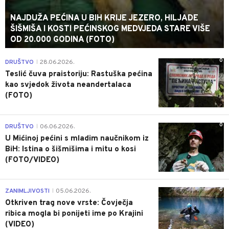
NAJDUŽA PEĆINA U BIH KRIJE JEZERO, HILJADE
ŠIŠMIŠA I KOSTI PEĆINSKOG MEDVJEDA STARE VIŠE
OD 20.000 GODINA (FOTO)
0
DRUŠTVO
28.06.2026.
|
Teslić čuva praistoriju: Rastuška pećina
kao svjedok života neandertalaca
(FOTO)
0
DRUŠTVO
06.06.2026.
|
U Mićinoj pećini s mladim naučnikom iz
BiH: Istina o šišmišima i mitu o kosi
(FOTO/VIDEO)
0
ZANIMLJIVOSTI
05.06.2026.
|
Otkriven trag nove vrste: Čovječja
ribica mogla bi ponijeti ime po Krajini
(VIDEO)