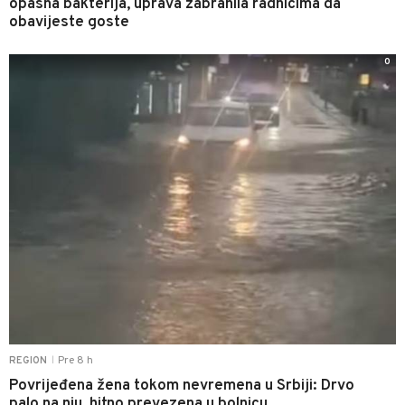
opasna bakterija, uprava zabranila radnicima da
obavijeste goste
0
Pre 8 h
REGION
|
Povrijeđena žena tokom nevremena u Srbiji: Drvo
palo na nju, hitno prevezena u bolnicu