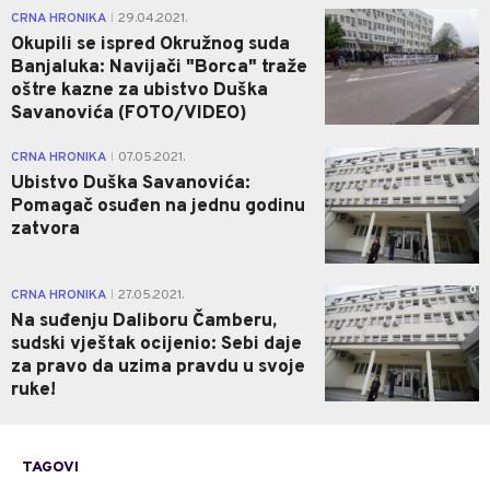
0
CRNA HRONIKA
29.04.2021.
|
Okupili se ispred Okružnog suda
Banjaluka: Navijači "Borca" traže
oštre kazne za ubistvo Duška
Savanovića (FOTO/VIDEO)
1
CRNA HRONIKA
07.05.2021.
|
Ubistvo Duška Savanovića:
Pomagač osuđen na jednu godinu
zatvora
0
CRNA HRONIKA
27.05.2021.
|
Na suđenju Daliboru Čamberu,
sudski vještak ocijenio: Sebi daje
za pravo da uzima pravdu u svoje
ruke!
TAGOVI