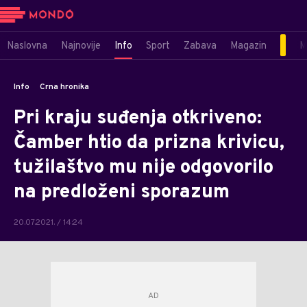
Naslovna
Najnovije
Info
Sport
Zabava
Magazin
M
Info
Crna hronika
Pri kraju suđenja otkriveno:
Čamber htio da prizna krivicu,
tužilaštvo mu nije odgovorilo
na predloženi sporazum
20.07.2021. / 14:24