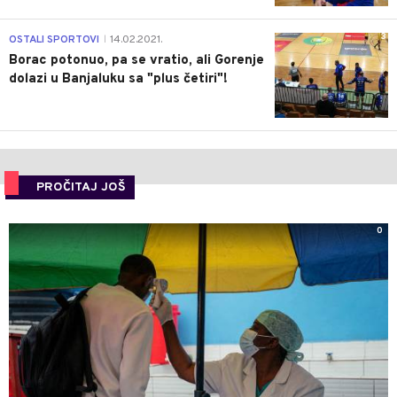
3
OSTALI SPORTOVI
14.02.2021.
|
Borac potonuo, pa se vratio, ali Gorenje
dolazi u Banjaluku sa "plus četiri"!
PROČITAJ JOŠ
0