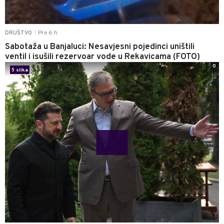
Pre 6 h
DRUŠTVO
|
Sabotaža u Banjaluci: Nesavjesni pojedinci uništili
ventil i isušili rezervoar vode u Rekavicama (FOTO)
0
5 slika