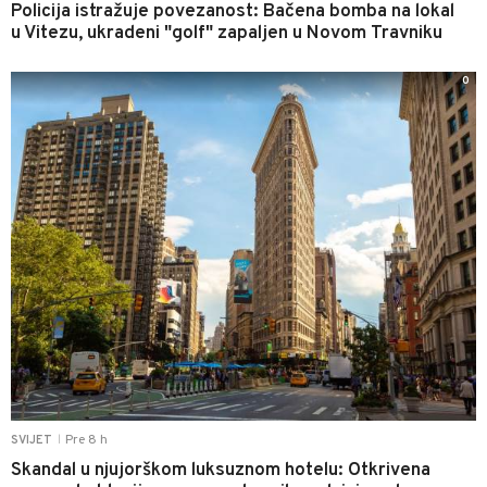
Policija istražuje povezanost: Bačena bomba na lokal
u Vitezu, ukradeni "golf" zapaljen u Novom Travniku
0
Pre 8 h
SVIJET
|
Skandal u njujorškom luksuznom hotelu: Otkrivena