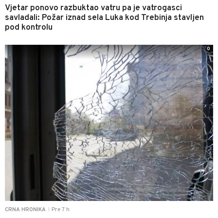
Vjetar ponovo razbuktao vatru pa je vatrogasci
savladali: Požar iznad sela Luka kod Trebinja stavljen
pod kontrolu
0
Pre 7 h
CRNA HRONIKA
|