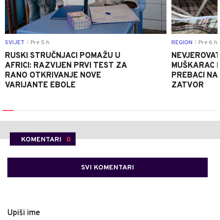
SVIJET
Pre 5 h
REGION
Pre 6 h
|
|
RUSKI STRUČNJACI POMAŽU U
NEVJEROVATA
AFRICI: RAZVIJEN PRVI TEST ZA
MUŠKARAC H
RANO OTKRIVANJE NOVE
PREBACI NA
VARIJANTE EBOLE
ZATVOR
KOMENTARI
0
SVI KOMENTARI
Upiši ime