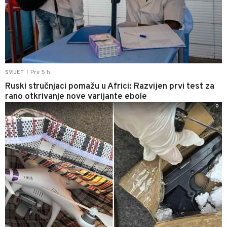
Pre 5 h
SVIJET
|
Ruski stručnjaci pomažu u Africi: Razvijen prvi test za
rano otkrivanje nove varijante ebole
0