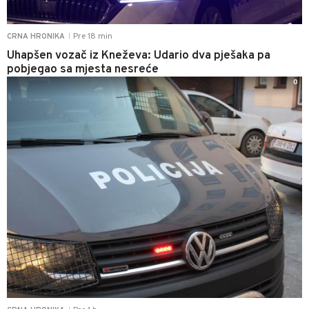
Pre 18 min
CRNA HRONIKA
|
Uhapšen vozač iz Kneževa: Udario dva pješaka pa
pobjegao sa mjesta nesreće
0