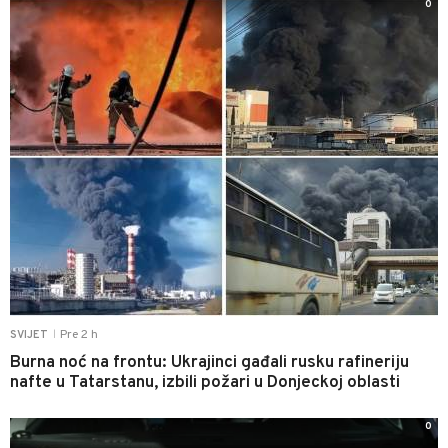
0
Pre 2 h
SVIJET
|
Burna noć na frontu: Ukrajinci gađali rusku rafineriju
nafte u Tatarstanu, izbili požari u Donjeckoj oblasti
0