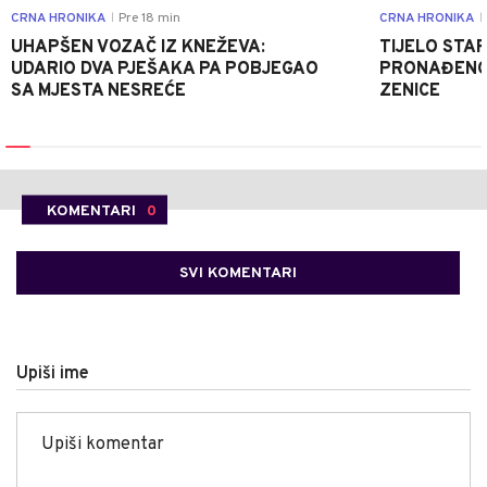
CRNA HRONIKA
Pre 18 min
CRNA HRONIKA
|
|
UHAPŠEN VOZAČ IZ KNEŽEVA:
TIJELO STA
UDARIO DVA PJEŠAKA PA POBJEGAO
PRONAĐENO 
SA MJESTA NESREĆE
ZENICE
KOMENTARI
0
SVI KOMENTARI
Upiši ime