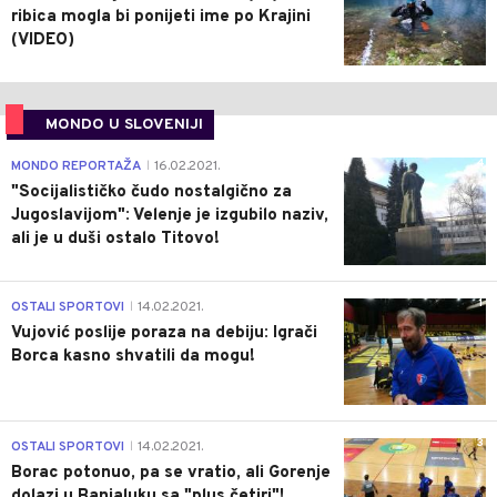
ribica mogla bi ponijeti ime po Krajini
(VIDEO)
MONDO U SLOVENIJI
4
MONDO REPORTAŽA
16.02.2021.
|
"Socijalističko čudo nostalgično za
Jugoslavijom": Velenje je izgubilo naziv,
ali je u duši ostalo Titovo!
1
OSTALI SPORTOVI
14.02.2021.
|
Vujović poslije poraza na debiju: Igrači
Borca kasno shvatili da mogu!
3
OSTALI SPORTOVI
14.02.2021.
|
Borac potonuo, pa se vratio, ali Gorenje
dolazi u Banjaluku sa "plus četiri"!