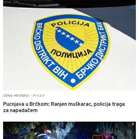
Pre 2 h
CRNA HRONIKA
|
Pucnjava u Brčkom: Ranjen muškarac, policija traga
za napadačem
0