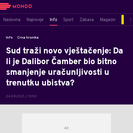
Naslovna
Najnovije
Info
Sport
Zabava
Magazin
M
Info
Crna hronika
Sud traži novo vještačenje: Da
li je Dalibor Čamber bio bitno
smanjenje uračunljivosti u
trenutku ubistva?
24.09.2021. / 13:50