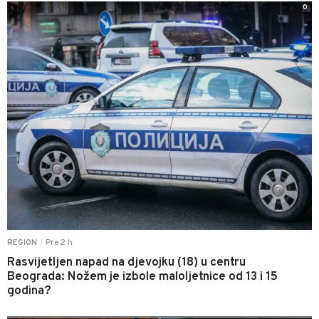
0
Pre 2 h
REGION
|
Rasvijetljen napad na djevojku (18) u centru
Beograda: Nožem je izbole maloljetnice od 13 i 15
godina?