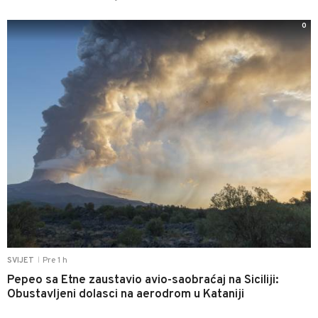
0
Pre 1 h
SVIJET
|
Pepeo sa Etne zaustavio avio-saobraćaj na Siciliji:
Obustavljeni dolasci na aerodrom u Kataniji