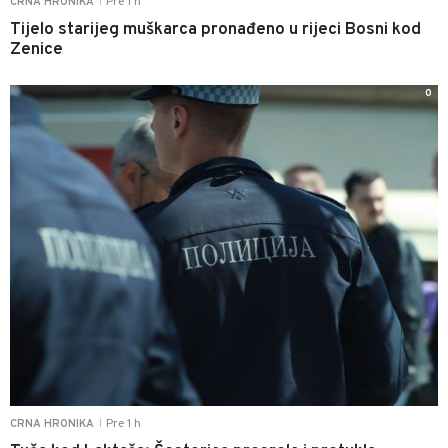
Pre 1 h
CRNA HRONIKA
|
Tijelo starijeg muškarca pronađeno u rijeci Bosni kod
Zenice
0
Pre 1 h
CRNA HRONIKA
|