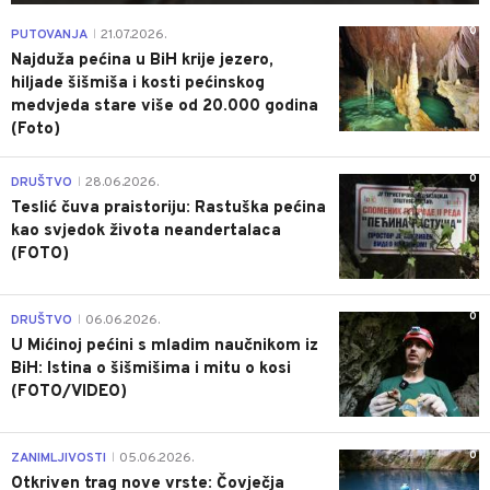
0
PUTOVANJA
21.07.2026.
|
Najduža pećina u BiH krije jezero,
hiljade šišmiša i kosti pećinskog
medvjeda stare više od 20.000 godina
(Foto)
0
DRUŠTVO
28.06.2026.
|
Teslić čuva praistoriju: Rastuška pećina
kao svjedok života neandertalaca
(FOTO)
0
DRUŠTVO
06.06.2026.
|
U Mićinoj pećini s mladim naučnikom iz
BiH: Istina o šišmišima i mitu o kosi
(FOTO/VIDEO)
0
ZANIMLJIVOSTI
05.06.2026.
|
Otkriven trag nove vrste: Čovječja