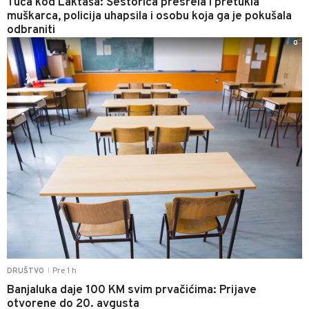
Tuča kod Laktaša: Šestorica presrela i pretukla
muškarca, policija uhapsila i osobu koja ga je pokušala
odbraniti
0
Pre 1 h
DRUŠTVO
|
Banjaluka daje 100 KM svim prvačićima: Prijave
otvorene do 20. avgusta