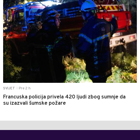
Pre 2 h
SVIJET
|
Francuska policija privela 420 ljudi zbog sumnje da
su izazvali šumske požare