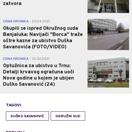
zatvora
0
CRNA HRONIKA
29.04.2021.
|
Okupili se ispred Okružnog suda
Banjaluka: Navijači "Borca" traže
oštre kazne za ubistvo Duška
Savanovića (FOTO/VIDEO)
0
CRNA HRONIKA
26.02.2021.
|
Optužnica za ubistvo u Trnu:
Detalji krvavog ogračuna uoči
Nove godine u kojem je ubijen
Duško Savanović (24)
TAGOVI
DUŠKO SAVANOVIĆ
OKRUŽNI SUD