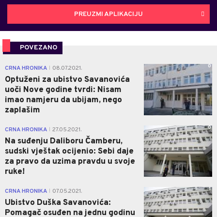
PREUZMI APLIKACIJU
POVEZANO
0
CRNA HRONIKA
08.07.2021.
|
Optuženi za ubistvo Savanovića
uoči Nove godine tvrdi: Nisam
imao namjeru da ubijam, nego
zaplašim
0
CRNA HRONIKA
27.05.2021.
|
Na suđenju Daliboru Čamberu,
sudski vještak ocijenio: Sebi daje
za pravo da uzima pravdu u svoje
ruke!
1
CRNA HRONIKA
07.05.2021.
|
Ubistvo Duška Savanovića:
Pomagač osuđen na jednu godinu