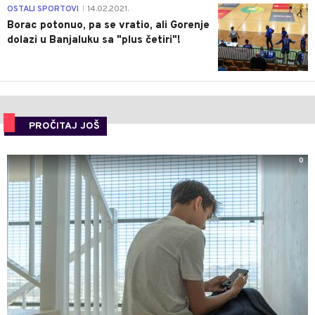
3
OSTALI SPORTOVI
14.02.2021.
|
Borac potonuo, pa se vratio, ali Gorenje
dolazi u Banjaluku sa "plus četiri"!
PROČITAJ JOŠ
0