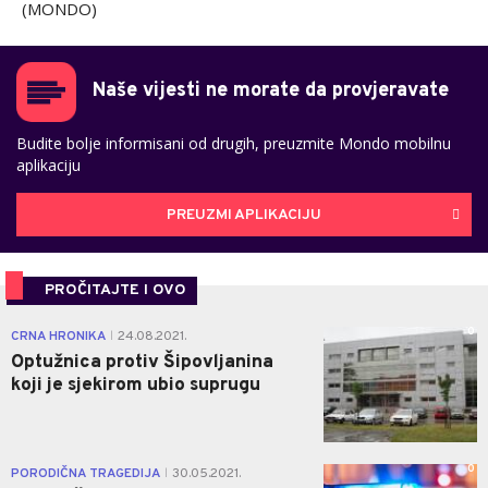
(MONDO)
Naše vijesti ne morate da provjeravate
Budite bolje informisani od drugih, preuzmite Mondo mobilnu
aplikaciju
PREUZMI APLIKACIJU
PROČITAJTE I OVO
0
CRNA HRONIKA
24.08.2021.
|
Optužnica protiv Šipovljanina
koji je sjekirom ubio suprugu
0
PORODIČNA TRAGEDIJA
30.05.2021.
|