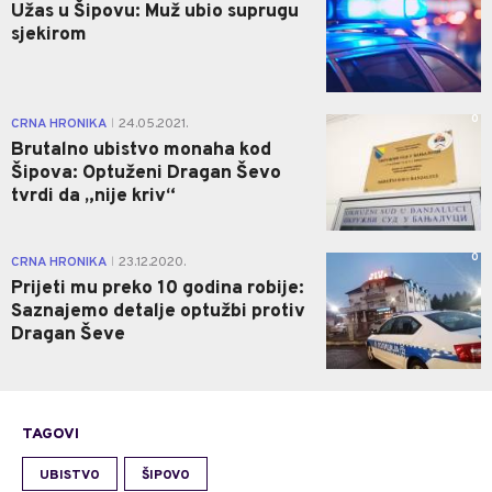
Užas u Šipovu: Muž ubio suprugu
sjekirom
0
CRNA HRONIKA
24.05.2021.
|
Brutalno ubistvo monaha kod
Šipova: Optuženi Dragan Ševo
tvrdi da „nije kriv“
0
CRNA HRONIKA
23.12.2020.
|
Prijeti mu preko 10 godina robije:
Saznajemo detalje optužbi protiv
Dragan Ševe
TAGOVI
UBISTVO
ŠIPOVO