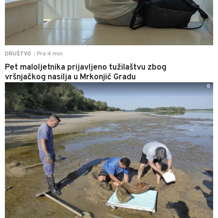
Pre 4 min
DRUŠTVO
|
Pet maloljetnika prijavljeno tužilaštvu zbog
vršnjačkog nasilja u Mrkonjić Gradu
0