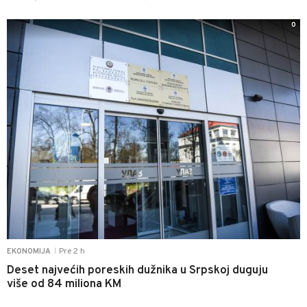
0
Pre 2 h
EKONOMIJA
|
Deset najvećih poreskih dužnika u Srpskoj duguju
više od 84 miliona KM