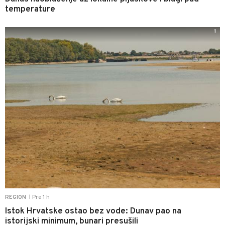
temperature
1
Pre 1 h
REGION
|
Istok Hrvatske ostao bez vode: Dunav pao na
istorijski minimum, bunari presušili