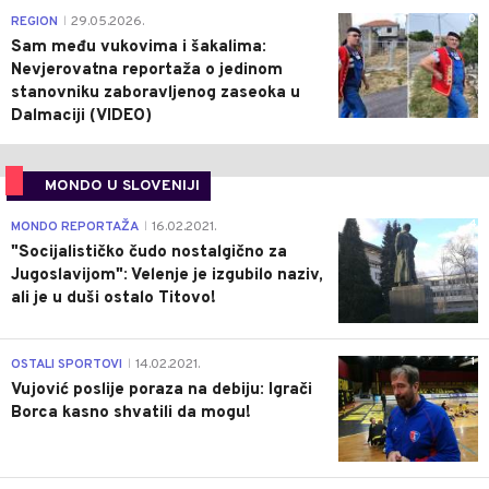
0
REGION
29.05.2026.
|
Sam među vukovima i šakalima:
Nevjerovatna reportaža o jedinom
stanovniku zaboravljenog zaseoka u
Dalmaciji (VIDEO)
MONDO U SLOVENIJI
4
MONDO REPORTAŽA
16.02.2021.
|
"Socijalističko čudo nostalgično za
Jugoslavijom": Velenje je izgubilo naziv,
ali je u duši ostalo Titovo!
1
OSTALI SPORTOVI
14.02.2021.
|
Vujović poslije poraza na debiju: Igrači
Borca kasno shvatili da mogu!