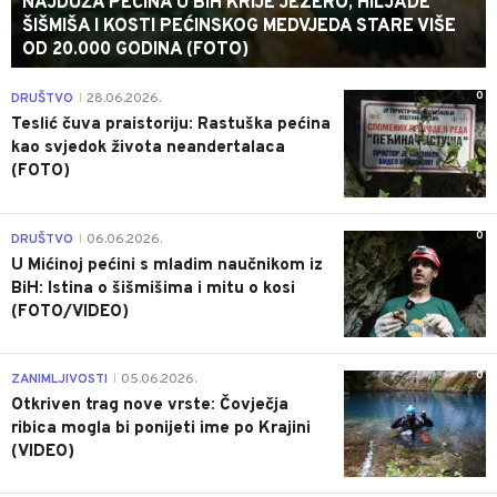
NAJDUŽA PEĆINA U BIH KRIJE JEZERO, HILJADE
ŠIŠMIŠA I KOSTI PEĆINSKOG MEDVJEDA STARE VIŠE
OD 20.000 GODINA (FOTO)
0
DRUŠTVO
28.06.2026.
|
Teslić čuva praistoriju: Rastuška pećina
kao svjedok života neandertalaca
(FOTO)
0
DRUŠTVO
06.06.2026.
|
U Mićinoj pećini s mladim naučnikom iz
BiH: Istina o šišmišima i mitu o kosi
(FOTO/VIDEO)
0
ZANIMLJIVOSTI
05.06.2026.
|
Otkriven trag nove vrste: Čovječja
ribica mogla bi ponijeti ime po Krajini
(VIDEO)