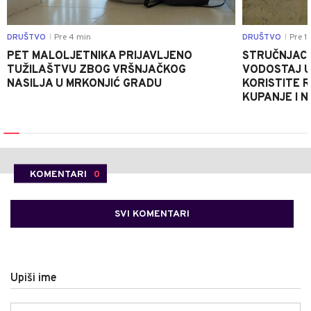
DRUŠTVO
Pre 4 min
DRUŠTVO
Pre 1
|
|
PET MALOLJETNIKA PRIJAVLJENO
STRUČNJACI
TUŽILAŠTVU ZBOG VRŠNJAČKOG
VODOSTAJ U
NASILJA U MRKONJIĆ GRADU
KORISTITE R
KUPANJE I 
KOMENTARI
0
SVI KOMENTARI
Upiši ime