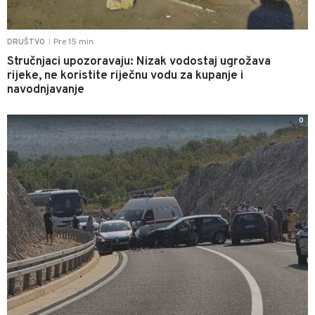
Pre 15 min
DRUŠTVO
|
Stručnjaci upozoravaju: Nizak vodostaj ugrožava
rijeke, ne koristite riječnu vodu za kupanje i
navodnjavanje
0