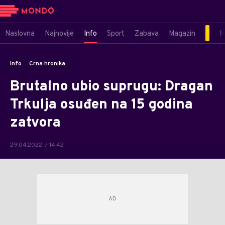
Naslovna
Najnovije
Info
Sport
Zabava
Magazin
M
Info
Crna hronika
Brutalno ubio suprugu: Dragan
Trkulja osuđen na 15 godina
zatvora
29.04.2022. / 14:42