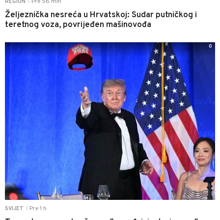
Pre 56 min
REGION
|
Željeznička nesreća u Hrvatskoj: Sudar putničkog i
teretnog voza, povrijeđen mašinovođa
0
Pre 1 h
SVIJET
|