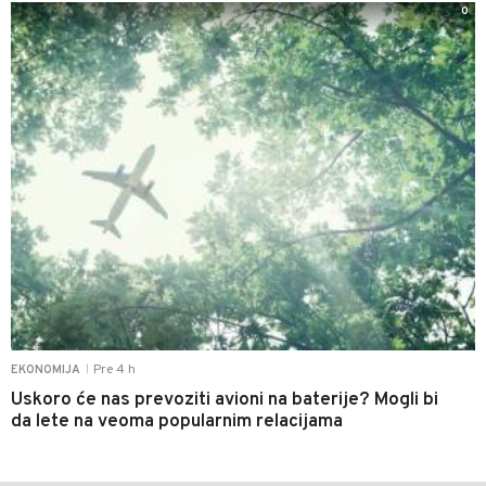
0
Pre 4 h
EKONOMIJA
|
Uskoro će nas prevoziti avioni na baterije? Mogli bi
da lete na veoma popularnim relacijama