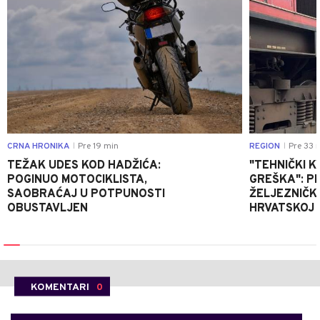
CRNA HRONIKA
Pre 19 min
REGION
Pre 33 
|
|
TEŽAK UDES KOD HADŽIĆA:
"TEHNIČKI K
POGINUO MOTOCIKLISTA,
GREŠKA": P
SAOBRAĆAJ U POTPUNOSTI
ŽELJEZNIČK
OBUSTAVLJEN
HRVATSKOJ
KOMENTARI
0