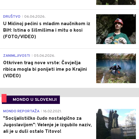
0
DRUŠTVO
06.06.2026.
|
U Mićinoj pećini s mladim naučnikom iz
BiH: Istina o šišmišima i mitu o kosi
(FOTO/VIDEO)
0
ZANIMLJIVOSTI
05.06.2026.
|
Otkriven trag nove vrste: Čovječja
ribica mogla bi ponijeti ime po Krajini
(VIDEO)
MONDO U SLOVENIJI
4
MONDO REPORTAŽA
16.02.2021.
|
"Socijalističko čudo nostalgično za
Jugoslavijom": Velenje je izgubilo naziv,
ali je u duši ostalo Titovo!