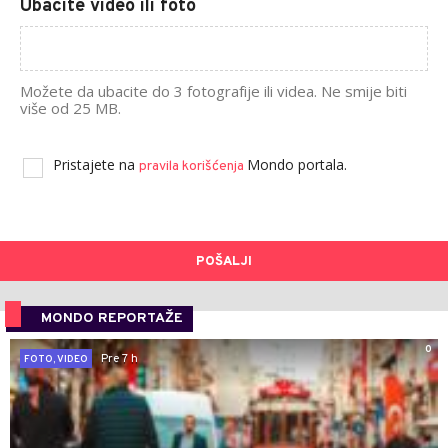
Ubacite video ili foto
Možete da ubacite do 3 fotografije ili videa. Ne smije biti
više od 25 MB.
Pristajete na
Mondo portala.
pravila korišćenja
POŠALJI
MONDO REPORTAŽE
0
Pre 7 h
FOTO, VIDEO