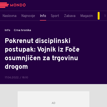
Naslovna
Najnovije
Info
Sport
Zabava
Magazin
M
Info
Crna hronika
Pokrenut disciplinski
postupak: Vojnik iz Foče
osumnjičen za trgovinu
drogom
17.06.2022. / 18:10