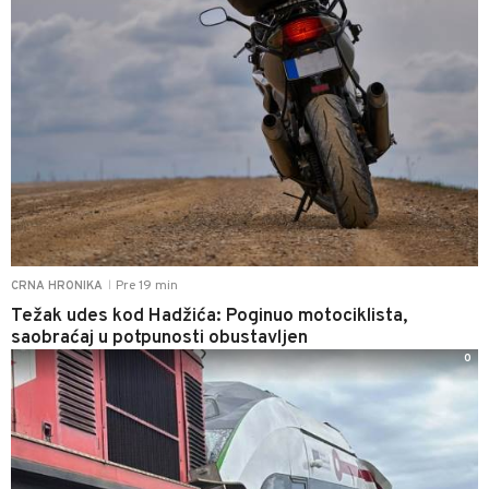
Pre 19 min
CRNA HRONIKA
|
Težak udes kod Hadžića: Poginuo motociklista,
saobraćaj u potpunosti obustavljen
0