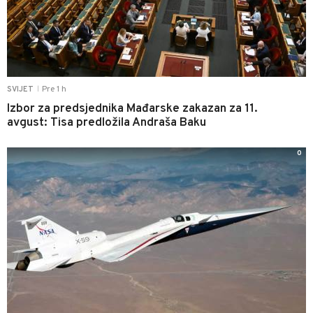
Pre 1 h
SVIJET
|
Izbor za predsjednika Mađarske zakazan za 11.
avgust: Tisa predložila Andraša Baku
0