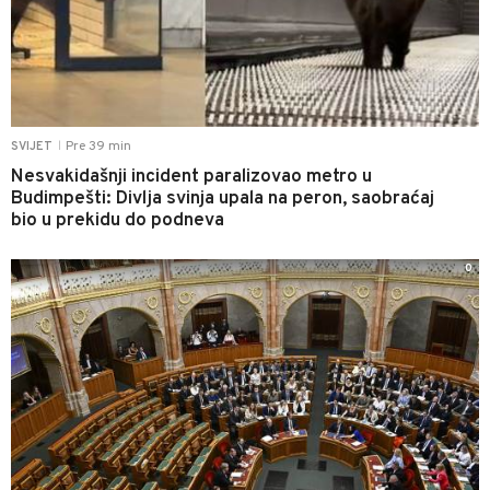
Pre 39 min
SVIJET
|
Nesvakidašnji incident paralizovao metro u
Budimpešti: Divlja svinja upala na peron, saobraćaj
bio u prekidu do podneva
0