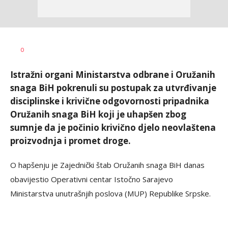
Dušan
AUTOR
0
Volaš
Istražni organi Ministarstva odbrane i Oružanih
snaga BiH pokrenuli su postupak za utvrđivanje
disciplinske i krivične odgovornosti pripadnika
Oružanih snaga BiH koji je uhapšen zbog
sumnje da je počinio krivično djelo neovlaštena
proizvodnja i promet droge.
O hapšenju je Zajednički štab Oružanih snaga BiH danas
obavijestio Operativni centar Istočno Sarajevo
Ministarstva unutrašnjih poslova (MUP) Republike Srpske.