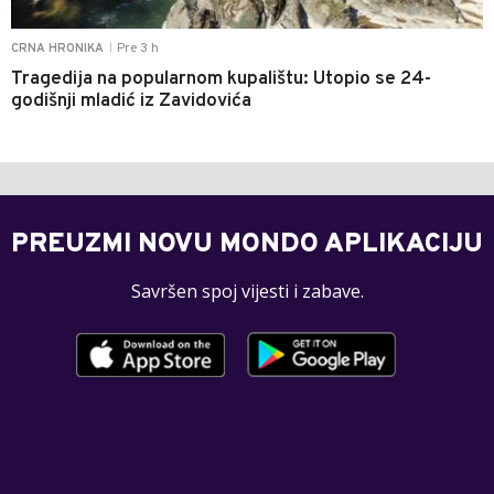
Pre 3 h
CRNA HRONIKA
|
Tragedija na popularnom kupalištu: Utopio se 24-
godišnji mladić iz Zavidovića
PREUZMI NOVU MONDO APLIKACIJU
Savršen spoj vijesti i zabave.