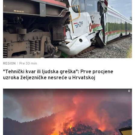
Pre 33 min
REGION
|
"Tehnički kvar ili ljudska greška": Prve procjene
uzroka željezničke nesreće u Hrvatskoj
0