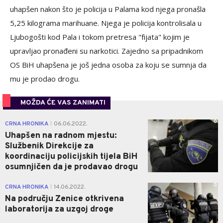
uhapšen nakon što je policija u Palama kod njega pronašla
5,25 kilograma marihuane. Njega je policija kontrolisala u
Ljubogošti kod Pala i tokom pretresa "fijata" kojim je
upravljao pronađeni su narkotici. Zajedno sa pripadnikom
OS BiH uhapšena je još jedna osoba za koju se sumnja da
mu je prodao drogu.
MOŽDA ĆE VAS ZANIMATI
0
CRNA HRONIKA
06.06.2022.
|
Uhapšen na radnom mjestu:
Službenik Direkcije za
koordinaciju policijskih tijela BiH
osumnjičen da je prodavao drogu
0
CRNA HRONIKA
14.06.2022.
|
Na području Zenice otkrivena
laboratorija za uzgoj droge