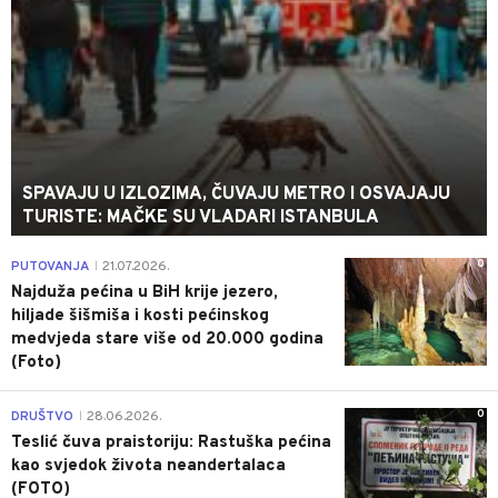
SPAVAJU U IZLOZIMA, ČUVAJU METRO I OSVAJAJU
TURISTE: MAČKE SU VLADARI ISTANBULA
0
PUTOVANJA
21.07.2026.
|
Najduža pećina u BiH krije jezero,
hiljade šišmiša i kosti pećinskog
medvjeda stare više od 20.000 godina
(Foto)
0
DRUŠTVO
28.06.2026.
|
Teslić čuva praistoriju: Rastuška pećina
kao svjedok života neandertalaca
(FOTO)