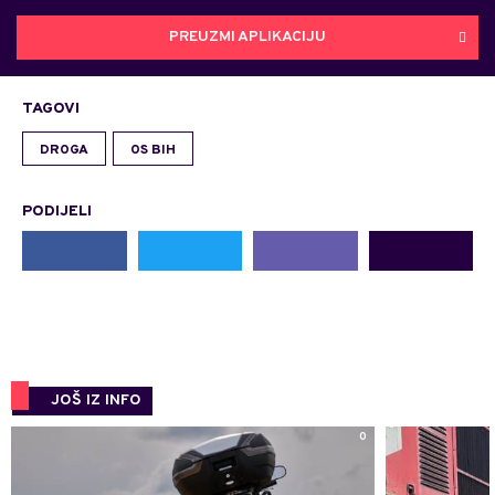
PREUZMI APLIKACIJU
TAGOVI
DROGA
OS BIH
PODIJELI
JOŠ IZ INFO
0