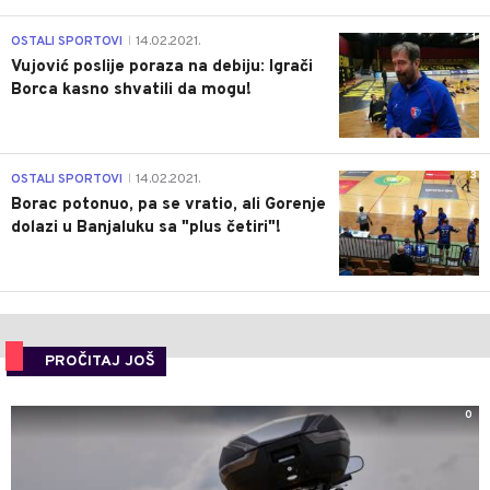
1
OSTALI SPORTOVI
14.02.2021.
|
Vujović poslije poraza na debiju: Igrači
Borca kasno shvatili da mogu!
3
OSTALI SPORTOVI
14.02.2021.
|
Borac potonuo, pa se vratio, ali Gorenje
dolazi u Banjaluku sa "plus četiri"!
PROČITAJ JOŠ
0