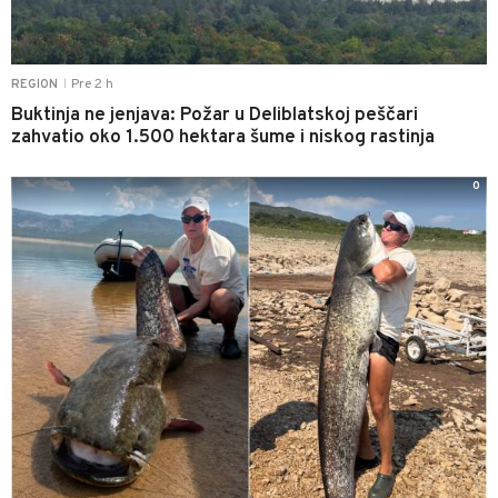
Pre 2 h
REGION
|
Buktinja ne jenjava: Požar u Deliblatskoj peščari
zahvatio oko 1.500 hektara šume i niskog rastinja
0