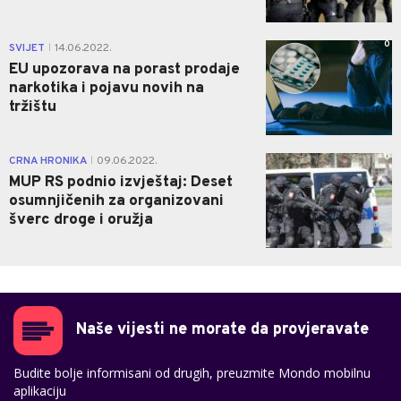
0
SVIJET
14.06.2022.
|
EU upozorava na porast prodaje
narkotika i pojavu novih na
tržištu
0
CRNA HRONIKA
09.06.2022.
|
MUP RS podnio izvještaj: Deset
osumnjičenih za organizovani
šverc droge i oružja
Naše vijesti ne morate da provjeravate
Budite bolje informisani od drugih, preuzmite Mondo mobilnu
aplikaciju