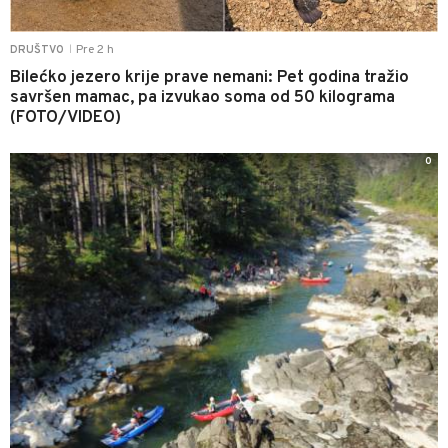
Pre 2 h
DRUŠTVO
|
Bilećko jezero krije prave nemani: Pet godina tražio
savršen mamac, pa izvukao soma od 50 kilograma
(FOTO/VIDEO)
0