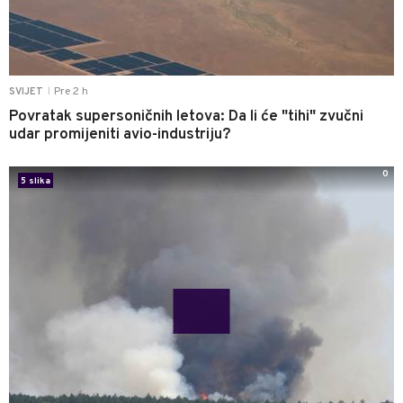
Pre 2 h
SVIJET
|
Povratak supersoničnih letova: Da li će "tihi" zvučni
udar promijeniti avio-industriju?
0
5 slika