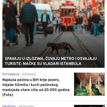
SPAVAJU U IZLOZIMA, ČUVAJU METRO I OSVAJAJU
TURISTE: MAČKE SU VLADARI ISTANBULA
0
PUTOVANJA
21.07.2026.
|
Najduža pećina u BiH krije jezero,
hiljade šišmiša i kosti pećinskog
medvjeda stare više od 20.000 godina
(Foto)
0
DRUŠTVO
28.06.2026.
|