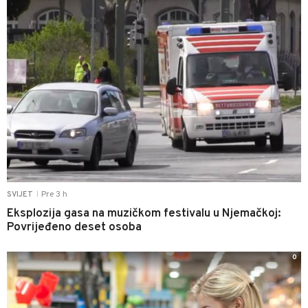
Pre 3 h
SVIJET
|
Eksplozija gasa na muzičkom festivalu u Njemačkoj:
Povrijeđeno deset osoba
0