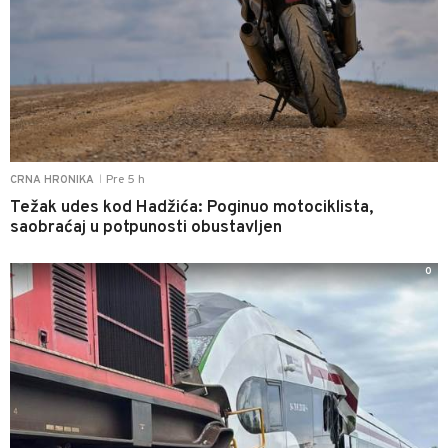
Pre 5 h
CRNA HRONIKA
|
Težak udes kod Hadžića: Poginuo motociklista,
saobraćaj u potpunosti obustavljen
0