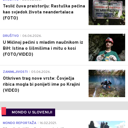
Teslić čuva praistoriju: Rastuška pećina
kao svjedok života neandertalaca
(FOTO)
0
DRUŠTVO
06.06.2026.
|
U Mićinoj pećini s mladim naučnikom iz
BiH: Istina o šišmišima i mitu o kosi
(FOTO/VIDEO)
0
ZANIMLJIVOSTI
05.06.2026.
|
Otkriven trag nove vrste: Čovječja
ribica mogla bi ponijeti ime po Krajini
(VIDEO)
MONDO U SLOVENIJI
4
MONDO REPORTAŽA
16.02.2021.
|