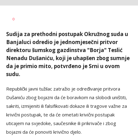
Vesna
AUTOR
0
Kerkez
Sudija za prethodni postupak Okružnog suda u
Banjaluci odredio je jednomjesečni pritvor
direktoru šumskog gazdinstva "Borja" Teslić
Nenadu Dušaniću, koji je uhapšen zbog sumnje
da je primio mito, potvrđeno je Srni u ovom
sudu.
Republički javni tužilac zatražio je određivanje pritvora
Dušaniću zbog bojazni da će boravkom na slobodi uništiti,
sakriti, izmijeniti ili falsifikovati dokaze ili tragove važne za
krivični postupak, te da će ometati krivični postupak
uticajem na svjedoke, saučesnike ili prikrivače i zbog
bojazni da će ponoviti krivično djelo.