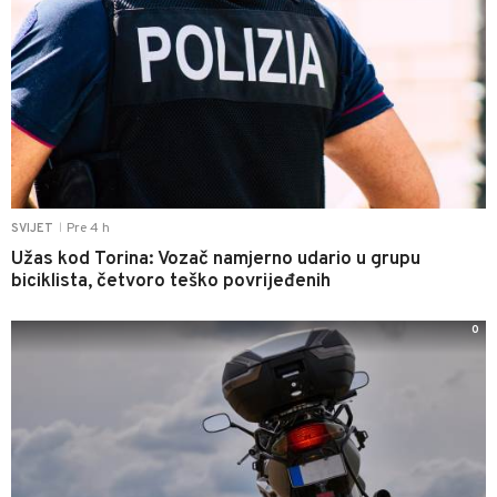
Pre 4 h
SVIJET
|
Užas kod Torina: Vozač namjerno udario u grupu
biciklista, četvoro teško povrijeđenih
0