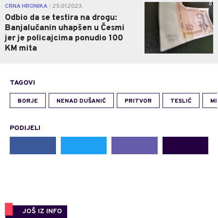
0
CRNA HRONIKA
25.01.2023.
|
Odbio da se testira na drogu:
Banjalučanin uhapšen u Česmi
jer je policajcima ponudio 100
KM mita
TAGOVI
BORJE
NENAD DUŠANIĆ
PRITVOR
TESLIĆ
MI
PODIJELI
JOŠ IZ INFO