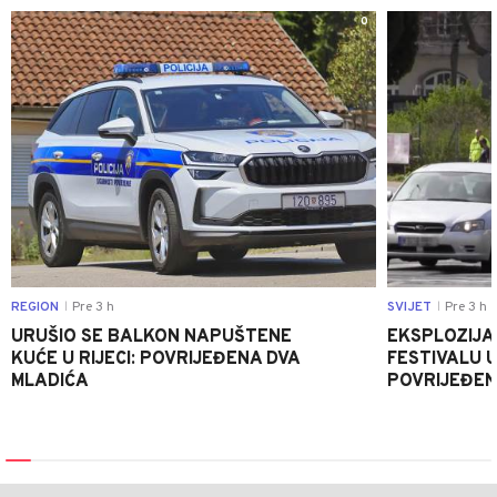
0
REGION
Pre 3 h
SVIJET
Pre 3 h
|
|
URUŠIO SE BALKON NAPUŠTENE
EKSPLOZIJA
KUĆE U RIJECI: POVRIJEĐENA DVA
FESTIVALU 
MLADIĆA
POVRIJEĐEN