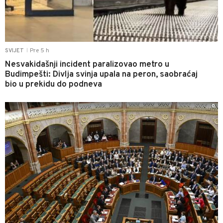
Pre 5 h
SVIJET
|
Nesvakidašnji incident paralizovao metro u
Budimpešti: Divlja svinja upala na peron, saobraćaj
bio u prekidu do podneva
0