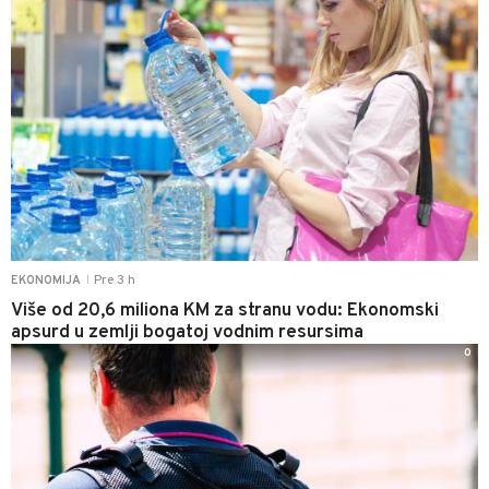
Pre 3 h
EKONOMIJA
|
Više od 20,6 miliona KM za stranu vodu: Ekonomski
apsurd u zemlji bogatoj vodnim resursima
0