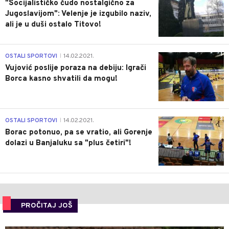
"Socijalističko čudo nostalgično za
Jugoslavijom": Velenje je izgubilo naziv,
ali je u duši ostalo Titovo!
1
OSTALI SPORTOVI
14.02.2021.
|
Vujović poslije poraza na debiju: Igrači
Borca kasno shvatili da mogu!
3
OSTALI SPORTOVI
14.02.2021.
|
Borac potonuo, pa se vratio, ali Gorenje
dolazi u Banjaluku sa "plus četiri"!
PROČITAJ JOŠ