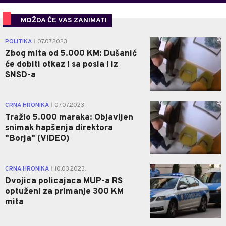
MOŽDA ĆE VAS ZANIMATI
0
POLITIKA
07.07.2023.
|
Zbog mita od 5.000 KM: Dušanić
će dobiti otkaz i sa posla i iz
SNSD-a
0
CRNA HRONIKA
07.07.2023.
|
Tražio 5.000 maraka: Objavljen
snimak hapšenja direktora
"Borja" (VIDEO)
0
CRNA HRONIKA
10.03.2023.
|
Dvojica policajaca MUP-a RS
optuženi za primanje 300 KM
mita