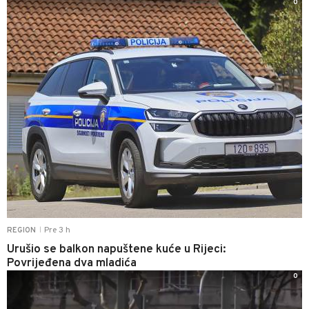
0
Pre 3 h
REGION
|
Urušio se balkon napuštene kuće u Rijeci:
Povrijeđena dva mladića
0