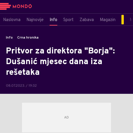
Naslovna
Najnovije
Info
Sport
Zabava
Magazin
M
Info
Crna hronika
Pritvor za direktora "Borja":
Dušanić mjesec dana iza
rešetaka
08.07.2023. / 19:32