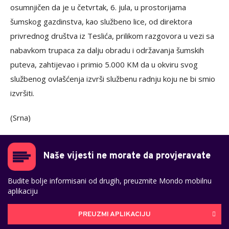
osumnjičen da je u četvrtak, 6. jula, u prostorijama
šumskog gazdinstva, kao službeno lice, od direktora
privrednog društva iz Teslića, prilikom razgovora u vezi sa
nabavkom trupaca za dalju obradu i održavanja šumskih
puteva, zahtijevao i primio 5.000 KM da u okviru svog
službenog ovlašćenja izvrši službenu radnju koju ne bi smio
izvršiti.
(Srna)
Naše vijesti ne morate da provjeravate
Budite bolje informisani od drugih, preuzmite Mondo mobilnu
aplikaciju
PREUZMI APLIKACIJU