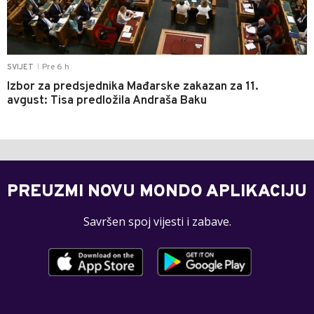
Pre 6 h
SVIJET
|
Izbor za predsjednika Mađarske zakazan za 11.
avgust: Tisa predložila Andraša Baku
PREUZMI NOVU MONDO APLIKACIJU
Savršen spoj vijesti i zabave.