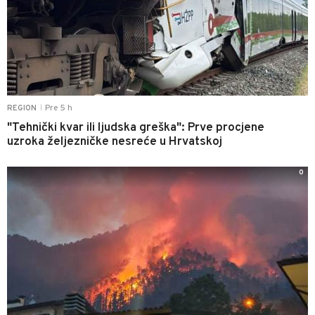
Pre 5 h
REGION
|
"Tehnički kvar ili ljudska greška": Prve procjene
uzroka željezničke nesreće u Hrvatskoj
0