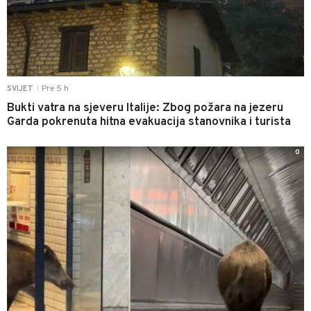
Pre 5 h
SVIJET
|
Bukti vatra na sjeveru Italije: Zbog požara na jezeru
Garda pokrenuta hitna evakuacija stanovnika i turista
0