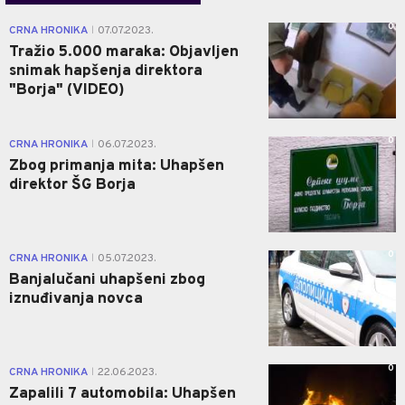
0
CRNA HRONIKA
07.07.2023.
|
Tražio 5.000 maraka: Objavljen
snimak hapšenja direktora
"Borja" (VIDEO)
0
CRNA HRONIKA
06.07.2023.
|
Zbog primanja mita: Uhapšen
direktor ŠG Borja
0
CRNA HRONIKA
05.07.2023.
|
Banjalučani uhapšeni zbog
iznuđivanja novca
0
CRNA HRONIKA
22.06.2023.
|
Zapalili 7 automobila: Uhapšen