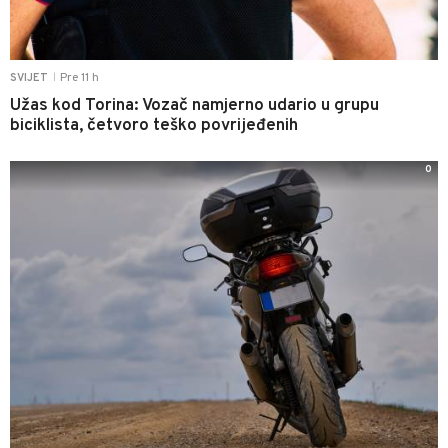
Pre 11 h
SVIJET
|
Užas kod Torina: Vozač namjerno udario u grupu
biciklista, četvoro teško povrijeđenih
0