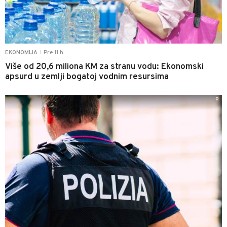
Pre 11 h
EKONOMIJA
|
Više od 20,6 miliona KM za stranu vodu: Ekonomski
apsurd u zemlji bogatoj vodnim resursima
0