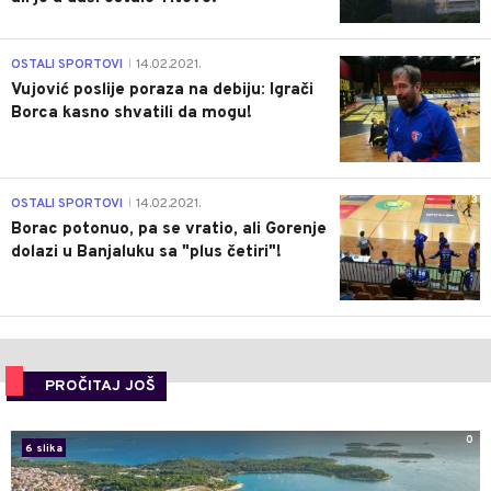
1
OSTALI SPORTOVI
14.02.2021.
|
Vujović poslije poraza na debiju: Igrači
Borca kasno shvatili da mogu!
3
OSTALI SPORTOVI
14.02.2021.
|
Borac potonuo, pa se vratio, ali Gorenje
dolazi u Banjaluku sa "plus četiri"!
PROČITAJ JOŠ
0
6 slika