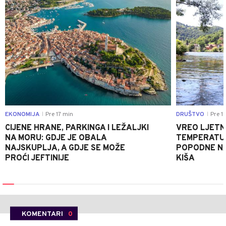
EKONOMIJA
Pre 17 min
DRUŠTVO
Pre 1
|
|
CIJENE HRANE, PARKINGA I LEŽALJKI
VREO LJETN
NA MORU: GDJE JE OBALA
TEMPERATUR
NAJSKUPLJA, A GDJE SE MOŽE
POPODNE NA
PROĆI JEFTINIJE
KIŠA
KOMENTARI
0