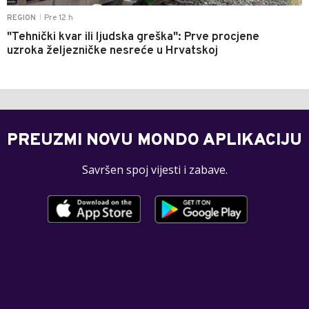
Pre 12 h
REGION
|
"Tehnički kvar ili ljudska greška": Prve procjene
uzroka željezničke nesreće u Hrvatskoj
PREUZMI NOVU MONDO APLIKACIJU
Savršen spoj vijesti i zabave.