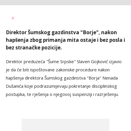
Vesna
AUTOR
0
Kerkez
Direktor Šumskog gazdinstva "Borje", nakon
hapšenja zbog primanja mita ostaje i bez posla i
bez stranačke pozicije.
Direktor preduzeća "Šume Srpske" Slaven Gojković izjavio
je da će biti ispoštovane zakonske procedure nakon
hapšenja direktora Šumskog gazdinstva "Borja" Nenada
Dušanića koje podrazumijevaju pokretanje disciplinskog
postupka, te rješenja o njegovoj suspenziji i razrješenju.