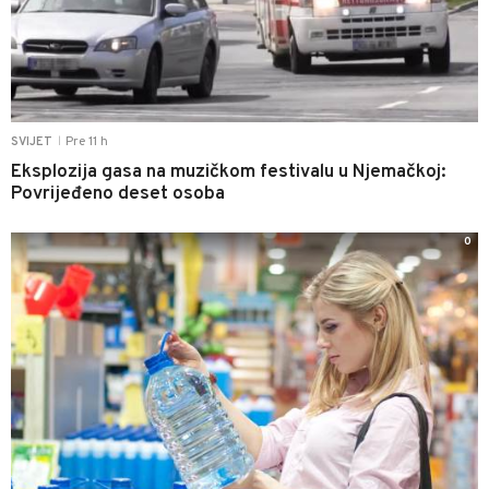
Pre 11 h
SVIJET
|
Eksplozija gasa na muzičkom festivalu u Njemačkoj:
Povrijeđeno deset osoba
0