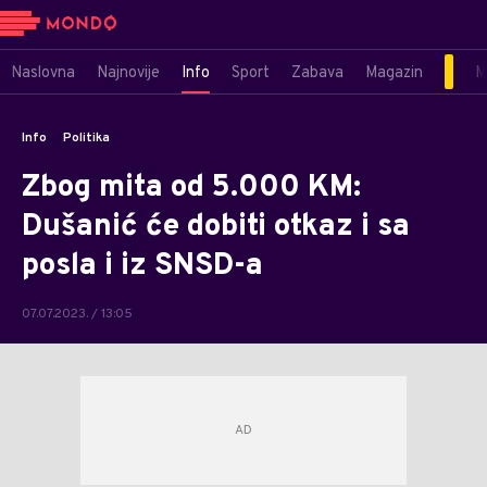
Naslovna
Najnovije
Info
Sport
Zabava
Magazin
M
Info
Politika
Zbog mita od 5.000 KM:
Dušanić će dobiti otkaz i sa
posla i iz SNSD-a
07.07.2023. / 13:05