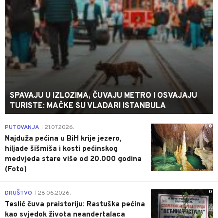
SPAVAJU U IZLOZIMA, ČUVAJU METRO I OSVAJAJU
TURISTE: MAČKE SU VLADARI ISTANBULA
0
PUTOVANJA
21.07.2026.
|
Najduža pećina u BiH krije jezero,
hiljade šišmiša i kosti pećinskog
medvjeda stare više od 20.000 godina
(Foto)
0
DRUŠTVO
28.06.2026.
|
Teslić čuva praistoriju: Rastuška pećina
kao svjedok života neandertalaca