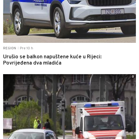
Pre 10 h
REGION
|
Urušio se balkon napuštene kuće u Rijeci:
Povrijeđena dva mladića
0