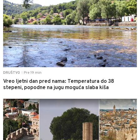
Pre 19 min
DRUŠTVO
|
Vreo ljetni dan pred nama: Temperatura do 38
stepeni, popodne na jugu moguća slaba kiša
0