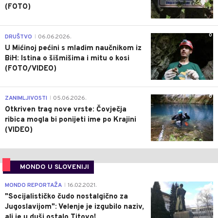
(FOTO)
0
DRUŠTVO
06.06.2026.
|
U Mićinoj pećini s mladim naučnikom iz
BiH: Istina o šišmišima i mitu o kosi
(FOTO/VIDEO)
0
ZANIMLJIVOSTI
05.06.2026.
|
Otkriven trag nove vrste: Čovječja
ribica mogla bi ponijeti ime po Krajini
(VIDEO)
MONDO U SLOVENIJI
4
MONDO REPORTAŽA
16.02.2021.
|
"Socijalističko čudo nostalgično za
Jugoslavijom": Velenje je izgubilo naziv,
ali je u duši ostalo Titovo!