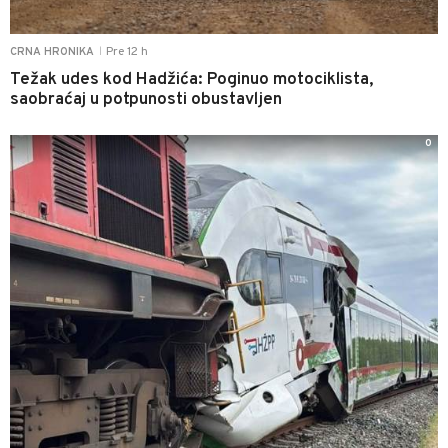
Pre 12 h
CRNA HRONIKA
|
Težak udes kod Hadžića: Poginuo motociklista,
saobraćaj u potpunosti obustavljen
0