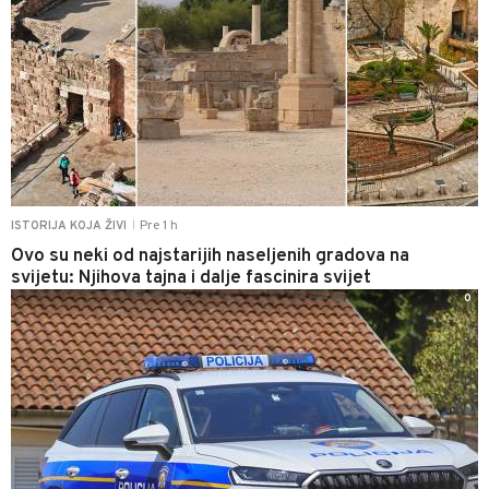
Pre 1 h
ISTORIJA KOJA ŽIVI
|
Ovo su neki od najstarijih naseljenih gradova na
svijetu: Njihova tajna i dalje fascinira svijet
0