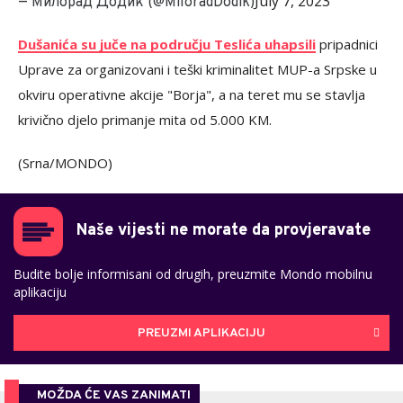
July 7, 2023
— Милорад Додик (@MiloradDodik)
Dušanića su juče na području Teslića uhapsili
pripadnici
Uprave za organizovani i teški kriminalitet MUP-a Srpske u
okviru operativne akcije "Borja", a na teret mu se stavlja
krivično djelo primanje mita od 5.000 KM.
(Srna/MONDO)
Naše vijesti ne morate da provjeravate
Budite bolje informisani od drugih, preuzmite Mondo mobilnu
aplikaciju
PREUZMI APLIKACIJU
MOŽDA ĆE VAS ZANIMATI