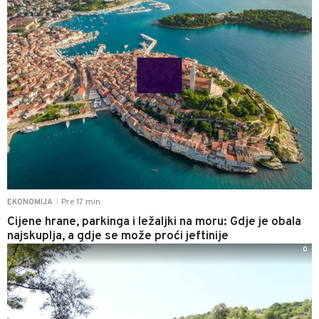
Pre 17 min
EKONOMIJA
|
Cijene hrane, parkinga i ležaljki na moru: Gdje je obala
najskuplja, a gdje se može proći jeftinije
0