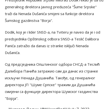
Predsjednik Republike Srpske Milorad Dodik rekao je da od
generalnog direktora Javnog preduzeća "Šume Srpske"
traži da Nenada Dušanića smijeni sa funkcije direktora
Šumskog gazdinstva "Borja".
Dodik, koji je i lider SNSD-a, na Tviteru je naveo da je i od
predsjednika Opštinskog odbora SNSD-a Teslić Dalibora
Panića zatražio da danas iz stranke isključi Nenada
Dušanića.
Од предсједника Општинског одбора СНСД-а Теслић
Далибора Панића затражио сам да данас из странке
искључи Ненада Душанића. Такође, од генералног
директора ЈП "Шуме Српске" тражим да Душанића
смијени са функције директора Шумског газдинства
"Борја".