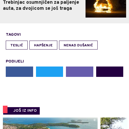
Trebinjac osumnjičen za paljenje
auta, za dvojicom se još traga
TAGOVI
TESLIĆ
HAPŠENJE
NENAD DUŠANIĆ
PODIJELI
JOŠ IZ INFO
0