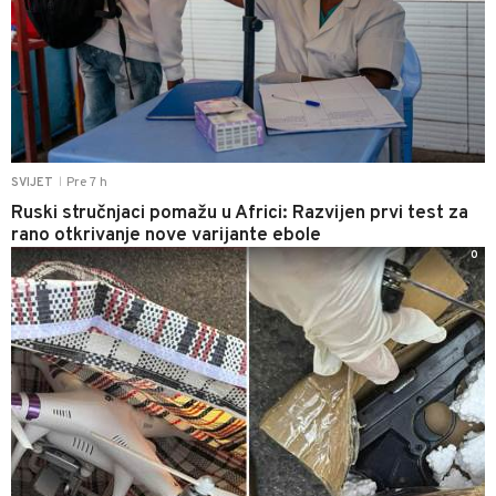
Pre 7 h
SVIJET
|
Ruski stručnjaci pomažu u Africi: Razvijen prvi test za
rano otkrivanje nove varijante ebole
0