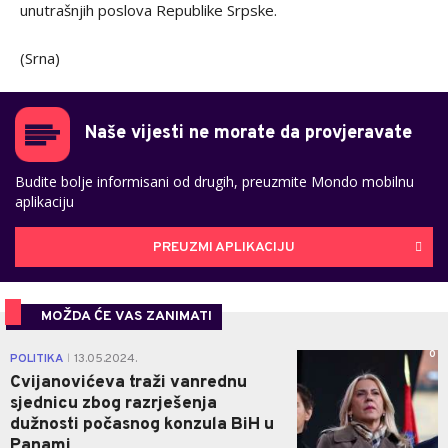
unutrašnjih poslova Republike Srpske.
(Srna)
Naše vijesti ne morate da provjeravate
Budite bolje informisani od drugih, preuzmite Mondo mobilnu
aplikaciju
PREUZMI APLIKACIJU
MOŽDA ĆE VAS ZANIMATI
0
POLITIKA
13.05.2024.
|
Cvijanovićeva traži vanrednu
sjednicu zbog razrješenja
dužnosti počasnog konzula BiH u
Panami