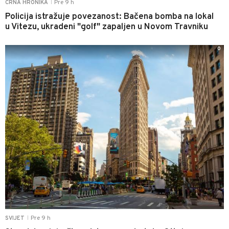
Pre 9 h
CRNA HRONIKA
|
Policija istražuje povezanost: Bačena bomba na lokal
u Vitezu, ukradeni "golf" zapaljen u Novom Travniku
0
Pre 9 h
SVIJET
|