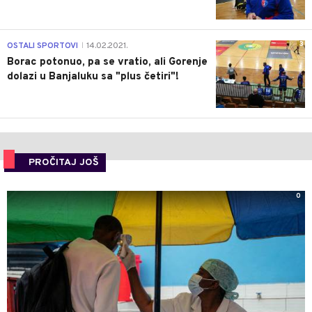
3
OSTALI SPORTOVI
14.02.2021.
|
Borac potonuo, pa se vratio, ali Gorenje
dolazi u Banjaluku sa "plus četiri"!
PROČITAJ JOŠ
0