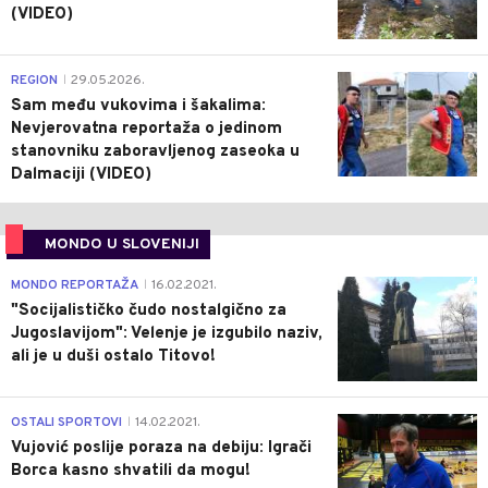
(VIDEO)
0
REGION
29.05.2026.
|
Sam među vukovima i šakalima:
Nevjerovatna reportaža o jedinom
stanovniku zaboravljenog zaseoka u
Dalmaciji (VIDEO)
MONDO U SLOVENIJI
4
MONDO REPORTAŽA
16.02.2021.
|
"Socijalističko čudo nostalgično za
Jugoslavijom": Velenje je izgubilo naziv,
ali je u duši ostalo Titovo!
1
OSTALI SPORTOVI
14.02.2021.
|
Vujović poslije poraza na debiju: Igrači
Borca kasno shvatili da mogu!