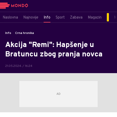
Naslovna
Najnovije
Info
Sport
Zabava
Magazin
M
Info
Crna hronika
Akcija "Remi": Hapšenje u
Bratuncu zbog pranja novca
21.05.2024. / 16:24