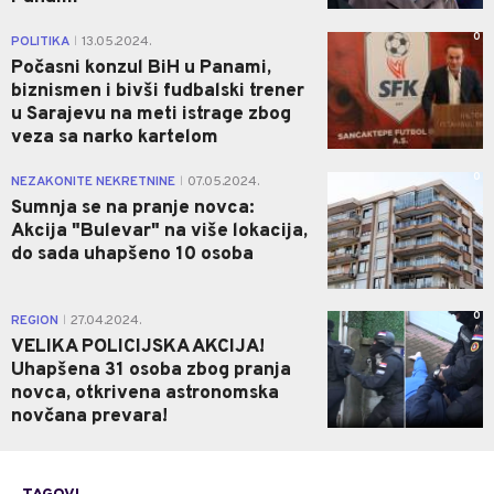
0
POLITIKA
13.05.2024.
|
Počasni konzul BiH u Panami,
biznismen i bivši fudbalski trener
u Sarajevu na meti istrage zbog
veza sa narko kartelom
0
NEZAKONITE NEKRETNINE
07.05.2024.
|
Sumnja se na pranje novca:
Akcija "Bulevar" na više lokacija,
do sada uhapšeno 10 osoba
0
REGION
27.04.2024.
|
VELIKA POLICIJSKA AKCIJA!
Uhapšena 31 osoba zbog pranja
novca, otkrivena astronomska
novčana prevara!