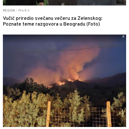
Pre 8 h
REGION
|
Vučić priredio svečanu večeru za Zelenskog:
Poznate teme razgovora u Beogradu (Foto)
0