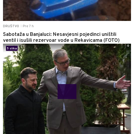
Pre 7 h
DRUŠTVO
|
Sabotaža u Banjaluci: Nesavjesni pojedinci uništili
ventil i isušili rezervoar vode u Rekavicama (FOTO)
0
5 slika