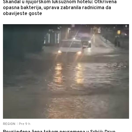
Skandal u njujorškom luksuznom hotelu: Otkrivena
opasna bakterija, uprava zabranila radnicima da
obavijeste goste
0
Pre 9 h
REGION
|