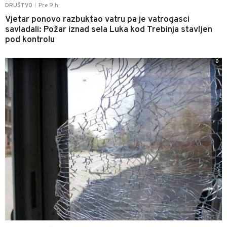
Pre 9 h
DRUŠTVO
|
Vjetar ponovo razbuktao vatru pa je vatrogasci
savladali: Požar iznad sela Luka kod Trebinja stavljen
pod kontrolu
0