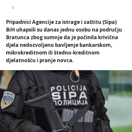
Vesna
AUTOR
0
Kerkez
Pripadnici Agencije za istrage i zaštitu (Sipa)
BiH uhapsili su danas jednu osobu na području
Bratunca zbog sumnje da je počinila krivična
djela nedozvoljeno bavljenje bankarskom,
mikrokreditnom ili štedno-kreditnom
djelatnošću i pranje novca.