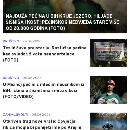
NAJDUŽA PEĆINA U BIH KRIJE JEZERO, HILJADE
ŠIŠMIŠA I KOSTI PEĆINSKOG MEDVJEDA STARE VIŠE
OD 20.000 GODINA (FOTO)
0
DRUŠTVO
28.06.2026.
|
Teslić čuva praistoriju: Rastuška pećina
kao svjedok života neandertalaca
(FOTO)
0
DRUŠTVO
06.06.2026.
|
U Mićinoj pećini s mladim naučnikom iz
BiH: Istina o šišmišima i mitu o kosi
(FOTO/VIDEO)
0
ZANIMLJIVOSTI
05.06.2026.
|
Otkriven trag nove vrste: Čovječja
ribica mogla bi ponijeti ime po Krajini