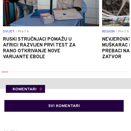
SVIJET
Pre 7 h
REGION
Pre 7 h
|
|
RUSKI STRUČNJACI POMAŽU U
NEVJEROVATA
AFRICI: RAZVIJEN PRVI TEST ZA
MUŠKARAC H
RANO OTKRIVANJE NOVE
PREBACI NA
VARIJANTE EBOLE
ZATVOR
KOMENTARI
0
SVI KOMENTARI