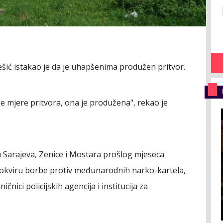
šić istakao je da je uhapšenima produžen pritvor.
iče mjere pritvora, ona je produžena", rekao je
u Sarajeva, Zenice i Mostara prošlog mjeseca
 okviru borbe protiv međunarodnih narko-kartela,
nici policijskih agencija i institucija za