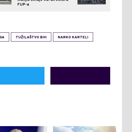
FUP-a
GA
TUŽILAŠTVO BIH
NARKO KARTELI
0
0