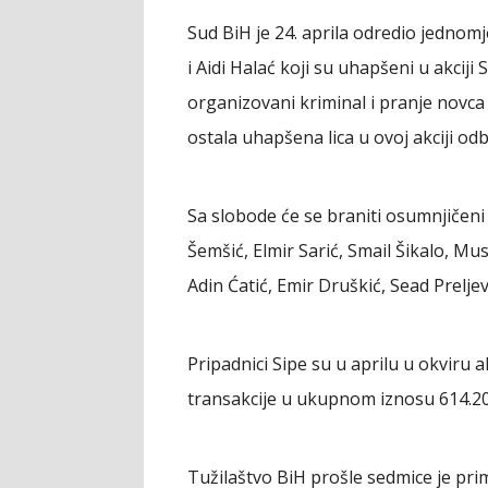
Sud BiH je 24. aprila odredio jednom
i Aidi Halać koji su uhapšeni u akciji
organizovani kriminal i pranje novca 
ostala uhapšena lica u ovoj akciji odb
Sa slobode će se braniti osumnjičen
Šemšić, Elmir Sarić, Smail Šikalo, Mu
Adin Ćatić, Emir Druškić, Sead Prelje
Pripadnici Sipe su u aprilu u okviru ak
transakcije u ukupnom iznosu 614.204
Tužilaštvo BiH prošle sedmice je pri