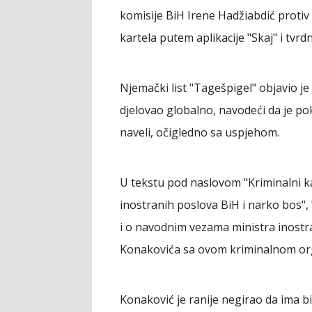
komisije BiH Irene Hadžiabdić protiv
kartela putem aplikacije "Skaj" i tvrd
Njemački list "Tagešpigel" objavio je
djelovao globalno, navodeći da je pok
naveli, očigledno sa uspjehom.
U tekstu pod naslovom "Kriminalni kart
inostranih poslova BiH i narko bos", 
i o navodnim vezama ministra inostr
Konakovića sa ovom kriminalnom or
Konaković je ranije negirao da ima b