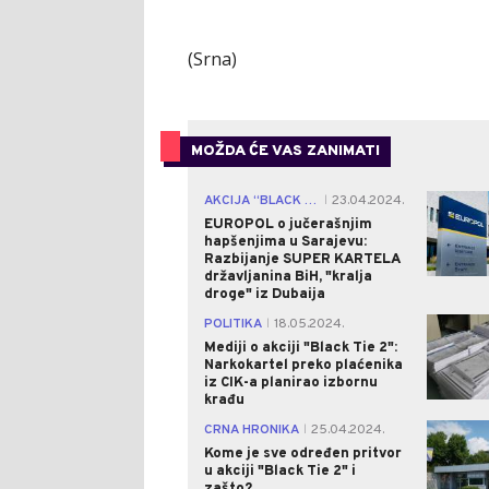
(Srna)
MOŽDA ĆE VAS ZANIMATI
AKCIJA “BLACK TIE”
23.04.2024.
|
EUROPOL o jučerašnjim
hapšenjima u Sarajevu:
Razbijanje SUPER KARTELA
državljanina BiH, "kralja
droge" iz Dubaija
POLITIKA
18.05.2024.
|
Mediji o akciji "Black Tie 2":
Narkokartel preko plaćenika
iz CIK-a planirao izbornu
krađu
CRNA HRONIKA
25.04.2024.
|
Kome je sve određen pritvor
u akciji "Black Tie 2" i
zašto?