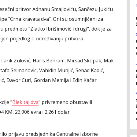
jesečni pritvor Adnanu Smajloviću, Sančezu Jukiću
 Sipe "Crna kravata dva". Oni su osumnjičeni za
u predmetu "Zlatko Ibrišimović i drugi", dok je za
ijen prijedlog o određivanju pritvora.
i Tarik Zulović, Haris Behram, Mirsad Skopak, Mak
stafa Selmanović, Vahidin Munjić, Senad Kadić,
vić, Davor Curl, Gordan Memija i Edin Kačar.
cije "
Blek taj dva
" privremeno obustavili
 KM, 23.906 evra i 2.261 dolar.
milo prijavu predsjednika Centralne izborne