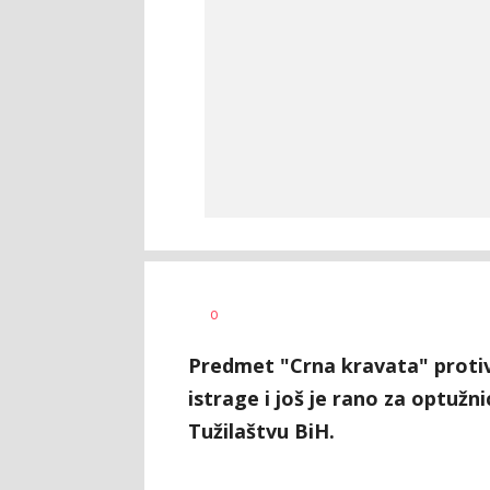
Dragana
AUTOR
0
Božić
Predmet "Crna kravata" protiv
istrage i još je rano za optužn
Tužilaštvu BiH.