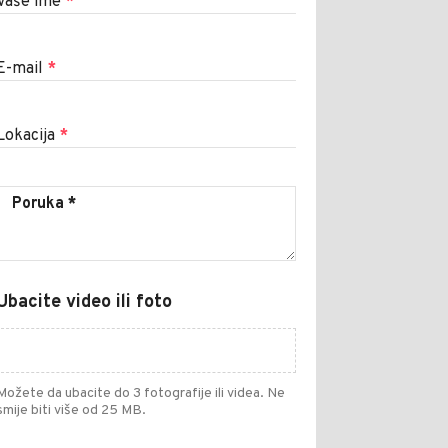
Vaše ime
*
E-mail
*
Lokacija
*
Ubacite video ili foto
Možete da ubacite do 3 fotografije ili videa. Ne
smije biti više od 25 MB.