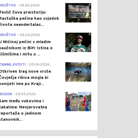
0
DRUŠTVO
28.06.2026.
|
Teslić čuva praistoriju:
Rastuška pećina kao svjedok
života neandertalac...
0
DRUŠTVO
06.06.2026.
|
U Mićinoj pećini s mladim
naučnikom iz BiH: Istina o
šišmišima i mitu o ...
0
ZANIMLJIVOSTI
05.06.2026.
|
Otkriven trag nove vrste:
Čovječja ribica mogla bi
ponijeti ime po Kraji...
0
REGION
29.05.2026.
|
Sam među vukovima i
šakalima: Nevjerovatna
reportaža o jedinom
stanovnik...