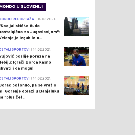
MONDO U SLOVENIJI
4
MONDO REPORTAŽA
16.02.2021.
|
"Socijalističko čudo
nostalgično za Jugoslavijom":
Velenje je izgubilo n...
1
OSTALI SPORTOVI
14.02.2021.
|
Vujović poslije poraza na
debiju: Igrači Borca kasno
shvatili da mogu!
3
OSTALI SPORTOVI
14.02.2021.
|
Borac potonuo, pa se vratio,
ali Gorenje dolazi u Banjaluku
sa "plus čet...