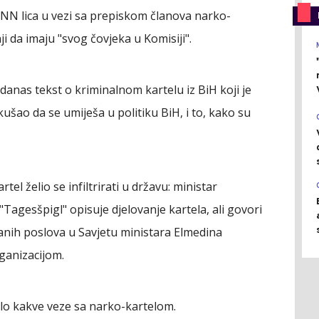
 NN lica u vezi sa prepiskom članova narko-
nji da imaju "svog čovjeka u Komisiji".
 danas tekst o kriminalnom kartelu iz BiH koji je
ušao da se umiješa u politiku BiH, i to, kako su
el želio se infiltrirati u državu: ministar
"Tagesšpigl" opisuje djelovanje kartela, ali govori
anih poslova u Savjetu ministara Elmedina
ganizacijom.
ilo kakve veze sa narko-kartelom.