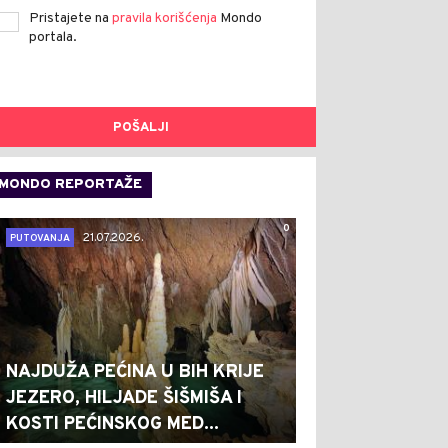
Pristajete na
pravila korišćenja
Mondo
portala.
POŠALJI
MONDO REPORTAŽE
0
21.07.2026.
PUTOVANJA
NAJDUŽA PEĆINA U BIH KRIJE
JEZERO, HILJADE ŠIŠMIŠA I
KOSTI PEĆINSKOG MED...