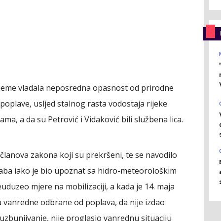
rijeme vladala neposredna opasnost od prirodne
oplave, usljed stalnog rasta vodostaja rijeke
, a da su Petrović i Vidaković bili službena lica.
i članova zakona koji su prekršeni, te se navodilo
taba iako je bio upoznat sa hidro-meteorološkim
duzeo mjere na mobilizaciji, a kada je 14. maja
u vanredne odbrane od poplava, da nije izdao
uzbunjivanje, nije proglasio vanrednu situaciju