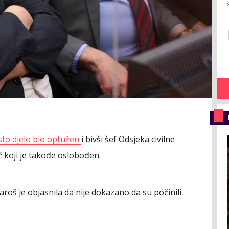
isto djelo bio optužen
i bivši šef Odsjeka civilne
 koji je takođe oslobođen.
roš je objasnila da nije dokazano da su počinili