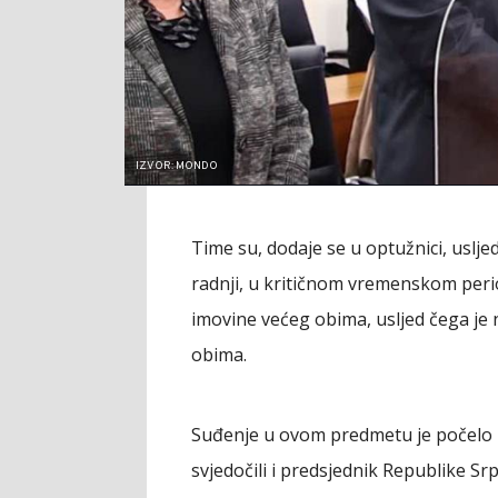
IZVOR: MONDO
Time su, dodaje se u optužnici, uslj
radnji, u kritičnom vremenskom period
imovine većeg obima, usljed čega je 
obima.
Suđenje u ovom predmetu je počelo 
svjedočili i predsjednik Republike Sr