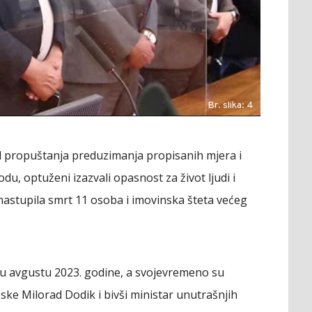
Br. slika: 4
ed propuštanja preduzimanja propisanih mjera i
u, optuženi izazvali opasnost za život ljudi i
nastupila smrt 11 osoba i imovinska šteta većeg
u avgustu 2023. godine, a svojevremeno su
pske Milorad Dodik i bivši ministar unutrašnjih