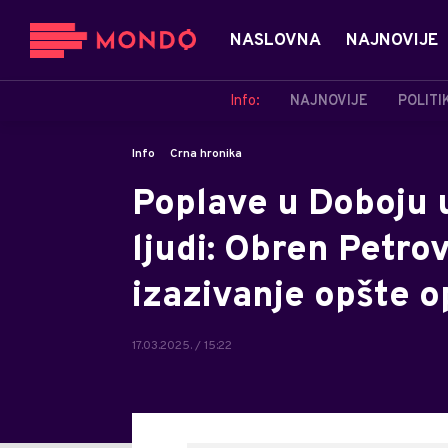
NASLOVNA
NAJNOVIJE
Info:
NAJNOVIJE
POLITI
Info
Crna hronika
Poplave u Doboju u
ljudi: Obren Petro
izazivanje opšte o
17.03.2025. / 15:22