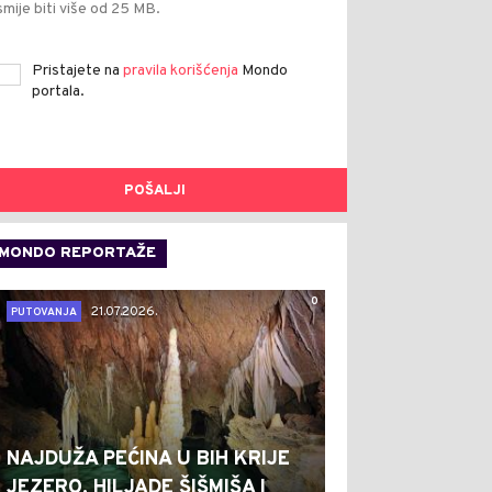
smije biti više od 25 MB.
Pristajete na
pravila korišćenja
Mondo
portala.
POŠALJI
MONDO REPORTAŽE
0
21.07.2026.
PUTOVANJA
NAJDUŽA PEĆINA U BIH KRIJE
JEZERO, HILJADE ŠIŠMIŠA I