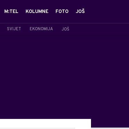
M:TEL
KOLUMNE
FOTO
JOŠ
SVIJET
EKONOMIJA
JOŠ