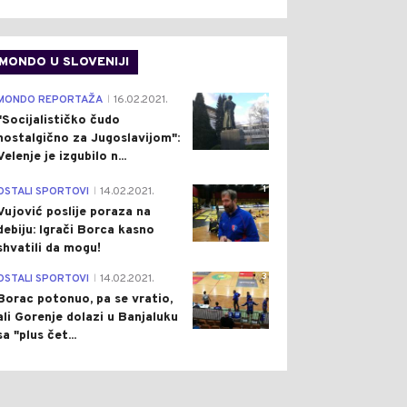
MONDO U SLOVENIJI
4
MONDO REPORTAŽA
16.02.2021.
|
"Socijalističko čudo
nostalgično za Jugoslavijom":
Velenje je izgubilo n...
1
OSTALI SPORTOVI
14.02.2021.
|
Vujović poslije poraza na
debiju: Igrači Borca kasno
shvatili da mogu!
3
OSTALI SPORTOVI
14.02.2021.
|
Borac potonuo, pa se vratio,
ali Gorenje dolazi u Banjaluku
sa "plus čet...