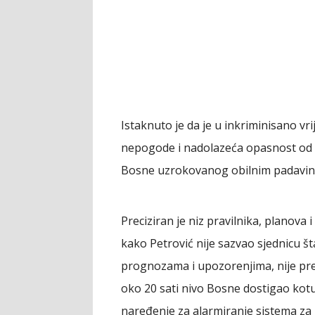
Istaknuto je da je u inkriminisano v
nepogode i nadolazeća opasnost od p
Bosne uzrokovanog obilnim padavinama
Preciziran je niz pravilnika, planova 
kako Petrović nije sazvao sjednicu š
prognozama i upozorenjima, nije preu
oko 20 sati nivo Bosne dostigao kot
naređenje za alarmiranje sistema za 