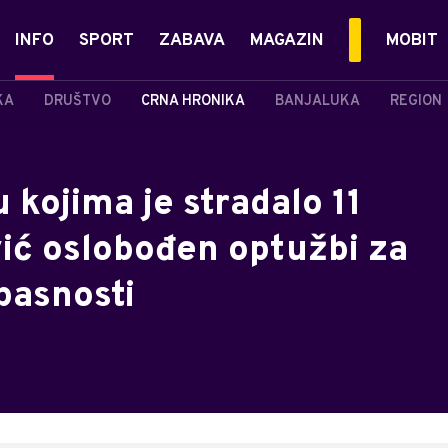
INFO
SPORT
ZABAVA
MAGAZIN
MOBIT
KA
DRUŠTVO
CRNA HRONIKA
BANJALUKA
REGION
 kojima je stradalo 11
vić oslobođen optužbi za
pasnosti