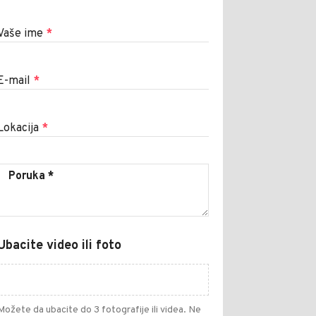
Vaše ime
*
E-mail
*
Lokacija
*
Ubacite video ili foto
Možete da ubacite do 3 fotografije ili videa. Ne