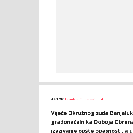
AUTOR
Brankica Spasenić
4
Vijeće Okružnog suda Banjaluk
gradonačelnika Doboja Obrena 
izazivanje opšte opasnosti, a 