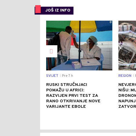
JOŠ IZ INFO
0
SVIJET
Pre 7 h
REGION
P
|
|
RUSKI STRUČNJACI
NEVJER
POMAŽU U AFRICI:
NIŠU: M
RAZVIJEN PRVI TEST ZA
DRONOM
RANO OTKRIVANJE NOVE
NAPUNJ
VARIJANTE EBOLE
ZATVO