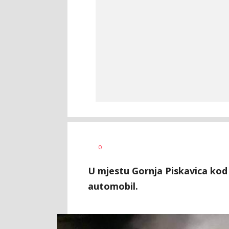
Dušan
AUTOR
0
Volaš
U mjestu Gornja Piskavica kod 
automobil.