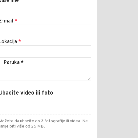
Vaše ime
*
E-mail
*
Lokacija
*
Ubacite video ili foto
Možete da ubacite do 3 fotografije ili videa. Ne
smije biti više od 25 MB.