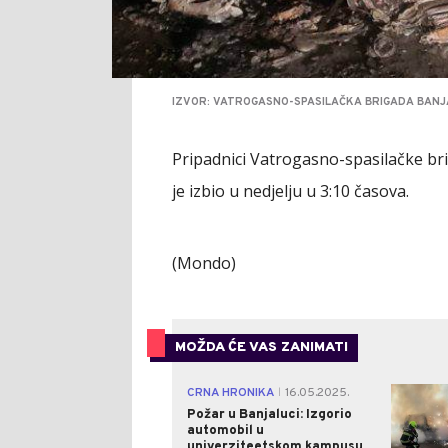
IZVOR: VATROGASNO-SPASILAČKA BRIGADA BAN
Pripadnici Vatrogasno-spasilačke brig
je izbio u nedjelju u 3:10 časova.
(Mondo)
MOŽDA ĆE VAS ZANIMATI
CRNA HRONIKA
16.05.2025.
|
Požar u Banjaluci: Izgorio
automobil u
univerziteetskom kampusu