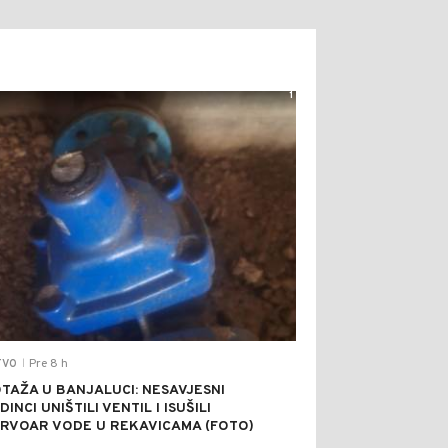
1
Pre 8 h
TVO
|
TAŽA U BANJALUCI: NESAVJESNI
INCI UNIŠTILI VENTIL I ISUŠILI
RVOAR VODE U REKAVICAMA (FOTO)