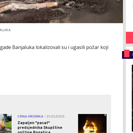
JALUKA
ade Banjaluka lokalizovali su i ugasili požar koji
0
0
CRNA HRONIKA
21.03.2025.
|
Zapaljen "pasat"
predsjednika Skupštine
opštine Rogatica