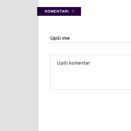
KOMENTARI
0
Upiši ime