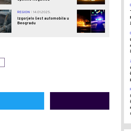
0
1
REGION
14.01.2025.
|
Izgorjelo šest automobila u
Beogradu