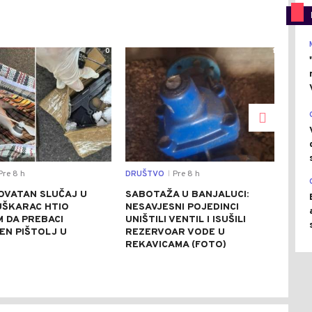
0
1
re 8 h
DRUŠTVO
Pre 8 h
REGI
|
OVATAN SLUČAJ U
SABOTAŽA U BANJALUCI:
VUČ
UŠKARAC HTIO
NESAVJESNI POJEDINCI
VEČ
 DA PREBACI
UNIŠTILI VENTIL I ISUŠILI
POZ
EN PIŠTOLJ U
REZERVOAR VODE U
RAZ
R
REKAVICAMA (FOTO)
(FO