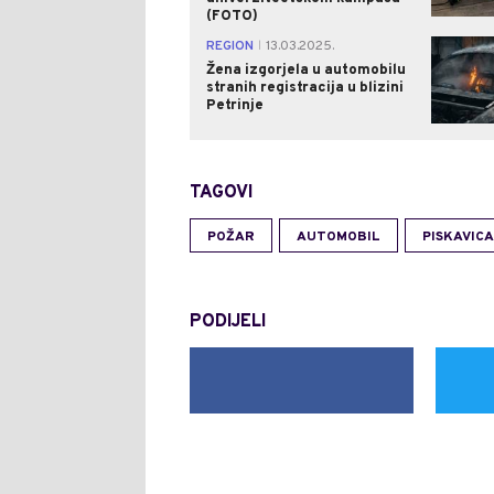
(FOTO)
REGION
13.03.2025.
|
Žena izgorjela u automobilu
stranih registracija u blizini
Petrinje
TAGOVI
POŽAR
AUTOMOBIL
PISKAVICA
PODIJELI