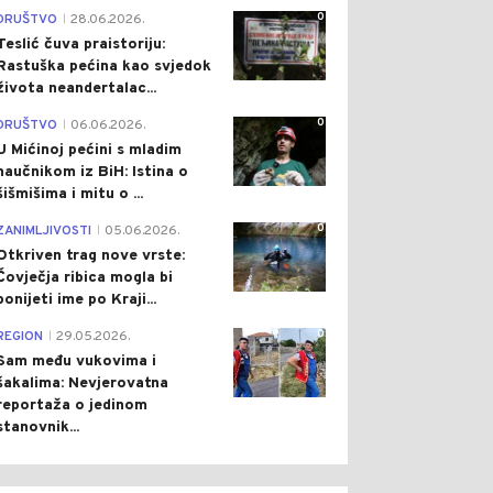
0
DRUŠTVO
28.06.2026.
|
Teslić čuva praistoriju:
Rastuška pećina kao svjedok
života neandertalac...
0
DRUŠTVO
06.06.2026.
|
U Mićinoj pećini s mladim
naučnikom iz BiH: Istina o
šišmišima i mitu o ...
0
ZANIMLJIVOSTI
05.06.2026.
|
Otkriven trag nove vrste:
Čovječja ribica mogla bi
ponijeti ime po Kraji...
0
REGION
29.05.2026.
|
Sam među vukovima i
šakalima: Nevjerovatna
reportaža o jedinom
stanovnik...