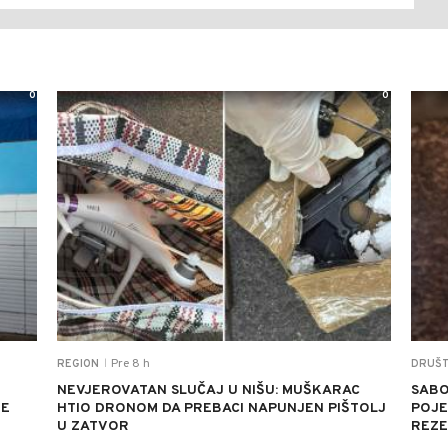
0
0
Pre 8 h
REGION
DRUŠ
|
NEVJEROVATAN SLUČAJ U NIŠU: MUŠKARAC
SABO
JE
HTIO DRONOM DA PREBACI NAPUNJEN PIŠTOLJ
POJED
U ZATVOR
REZE