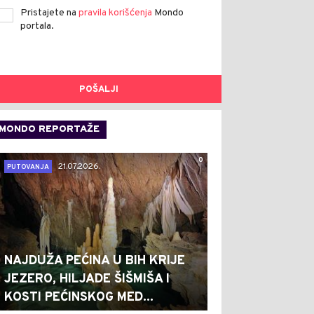
Pristajete na
pravila korišćenja
Mondo
portala.
POŠALJI
MONDO REPORTAŽE
0
21.07.2026.
PUTOVANJA
NAJDUŽA PEĆINA U BIH KRIJE
JEZERO, HILJADE ŠIŠMIŠA I
KOSTI PEĆINSKOG MED...