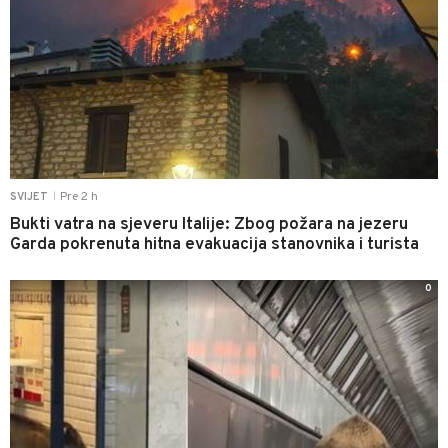
Pre 2 h
SVIJET
|
Bukti vatra na sjeveru Italije: Zbog požara na jezeru
Garda pokrenuta hitna evakuacija stanovnika i turista
0