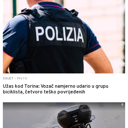
Pre 1 h
SVIJET
|
Užas kod Torina: Vozač namjerno udario u grupu
biciklista, četvoro teško povrijeđenih
0