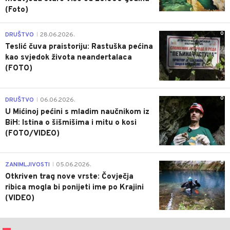
(Foto)
0
DRUŠTVO
28.06.2026.
|
Teslić čuva praistoriju: Rastuška pećina
kao svjedok života neandertalaca
(FOTO)
0
DRUŠTVO
06.06.2026.
|
U Mićinoj pećini s mladim naučnikom iz
BiH: Istina o šišmišima i mitu o kosi
(FOTO/VIDEO)
0
ZANIMLJIVOSTI
05.06.2026.
|
Otkriven trag nove vrste: Čovječja
ribica mogla bi ponijeti ime po Krajini
(VIDEO)