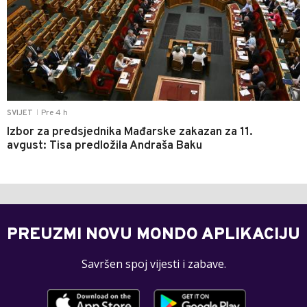
Pre 4 h
SVIJET
|
Izbor za predsjednika Mađarske zakazan za 11.
avgust: Tisa predložila Andraša Baku
PREUZMI NOVU MONDO APLIKACIJU
Savršen spoj vijesti i zabave.