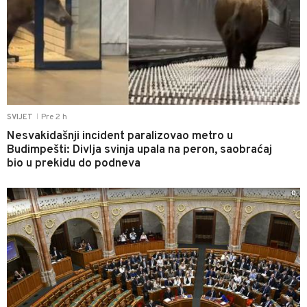
Pre 2 h
SVIJET
|
Nesvakidašnji incident paralizovao metro u
Budimpešti: Divlja svinja upala na peron, saobraćaj
bio u prekidu do podneva
0