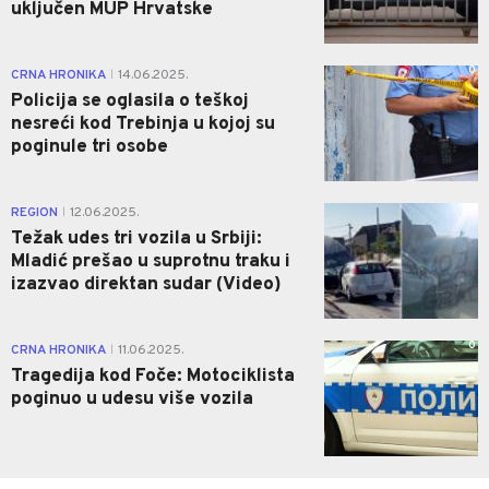
uključen MUP Hrvatske
0
CRNA HRONIKA
14.06.2025.
|
Policija se oglasila o teškoj
nesreći kod Trebinja u kojoj su
poginule tri osobe
0
REGION
12.06.2025.
|
Težak udes tri vozila u Srbiji:
Mladić prešao u suprotnu traku i
izazvao direktan sudar (Video)
0
CRNA HRONIKA
11.06.2025.
|
Tragedija kod Foče: Motociklista
poginuo u udesu više vozila