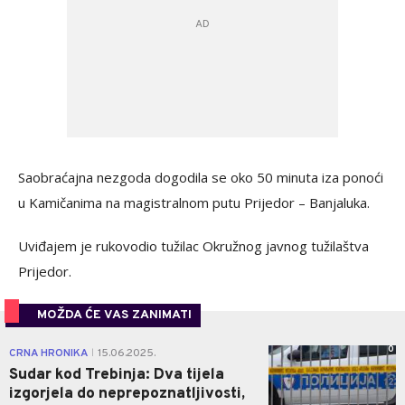
Saobraćajna nezgoda dogodila se oko 50 minuta iza ponoći
u Kamičanima na magistralnom putu Prijedor – Banjaluka.
Uviđajem je rukovodio tužilac Okružnog javnog tužilaštva
Prijedor.
MOŽDA ĆE VAS ZANIMATI
0
CRNA HRONIKA
15.06.2025.
|
Sudar kod Trebinja: Dva tijela
izgorjela do neprepoznatljivosti,