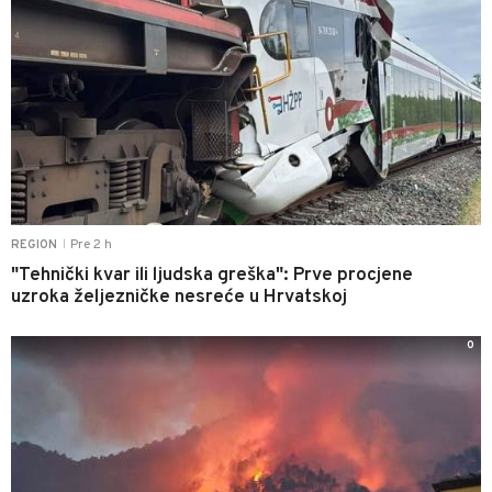
Pre 2 h
REGION
|
"Tehnički kvar ili ljudska greška": Prve procjene
uzroka željezničke nesreće u Hrvatskoj
0