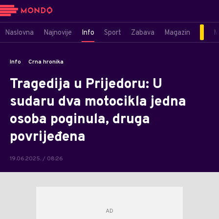
Naslovna
Najnovije
Info
Sport
Zabava
Magazin
M
Info
Crna hronika
Tragedija u Prijedoru: U
sudaru dva motocikla jedna
osoba poginula, druga
povrijeđena
19.06.2025. / 08:26