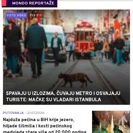
MONDO REPORTAŽE
0
Pre 9 h
FOTO, VIDEO
SPAVAJU U IZLOZIMA, ČUVAJU METRO I OSVAJAJU
TURISTE: MAČKE SU VLADARI ISTANBULA
0
PUTOVANJA
21.07.2026.
|
Najduža pećina u BiH krije jezero,
hiljade šišmiša i kosti pećinskog
medvjeda stare više od 20.000 godina