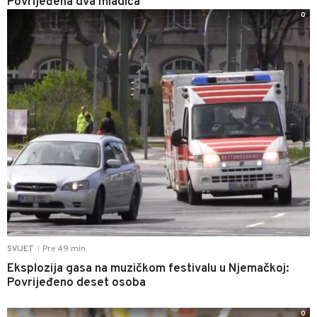
Povrijeđena dva mladića
0
Pre 49 min
SVIJET
|
Eksplozija gasa na muzičkom festivalu u Njemačkoj:
Povrijeđeno deset osoba
0