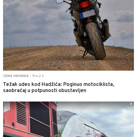
Pre 2 h
CRNA HRONIKA
|
Težak udes kod Hadžića: Poginuo motociklista,
saobraćaj u potpunosti obustavljen
0