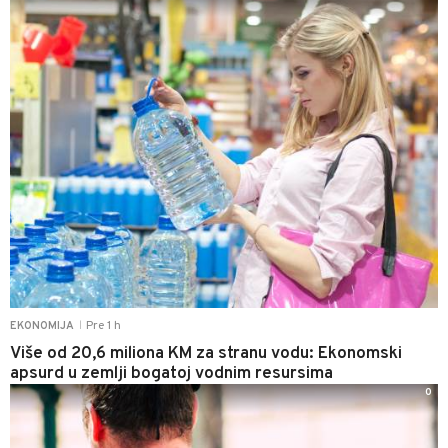
Pre 1 h
EKONOMIJA
|
Više od 20,6 miliona KM za stranu vodu: Ekonomski
apsurd u zemlji bogatoj vodnim resursima
0