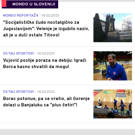
MONDO U SLOVENIJI
4
MONDO REPORTAŽA
16.02.2021.
|
"Socijalističko čudo nostalgično za
Jugoslavijom": Velenje je izgubilo naziv,
ali je u duši ostalo Titovo!
1
OSTALI SPORTOVI
14.02.2021.
|
Vujović poslije poraza na debiju: Igrači
Borca kasno shvatili da mogu!
3
OSTALI SPORTOVI
14.02.2021.
|
Borac potonuo, pa se vratio, ali Gorenje
dolazi u Banjaluku sa "plus četiri"!