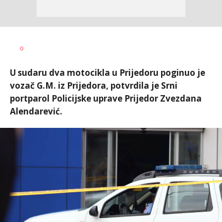
Dušan
AUTOR
0
Volaš
U sudaru dva motocikla u Prijedoru poginuo je
vozač G.M. iz Prijedora, potvrdila je Srni
portparol Policijske uprave Prijedor Zvezdana
Alendarević.