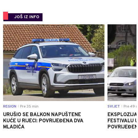
JOŠ IZ INFO
0
REGION
Pre 35 min
SVIJET
Pre 49 
|
|
URUŠIO SE BALKON NAPUŠTENE
EKSPLOZIJA
KUĆE U RIJECI: POVRIJEĐENA DVA
FESTIVALU 
MLADIĆA
POVRIJEĐEN