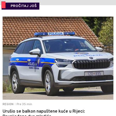
PROČITAJ JOŠ
0
Pre 35 min
REGION
|
Urušio se balkon napuštene kuće u Rijeci: