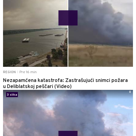
Pre 16 min
REGION
|
Nezapamćena katastrofa: Zastrašujući snimci požara
u Deliblatskoj peščari (Video)
0
3 slika