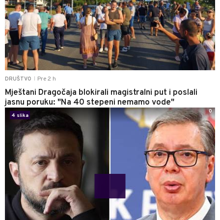
Pre 2 h
DRUŠTVO
|
Mještani Dragočaja blokirali magistralni put i poslali
jasnu poruku: "Na 40 stepeni nemamo vode"
0
4 slika