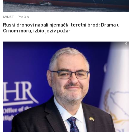
Pre 3 h
SVIJET
|
Ruski dronovi napali njemački teretni brod: Drama u
Crnom moru, izbio jeziv požar
0