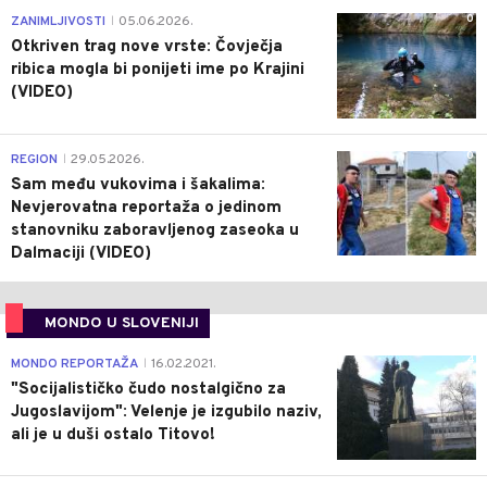
0
ZANIMLJIVOSTI
05.06.2026.
|
Otkriven trag nove vrste: Čovječja
ribica mogla bi ponijeti ime po Krajini
(VIDEO)
0
REGION
29.05.2026.
|
Sam među vukovima i šakalima:
Nevjerovatna reportaža o jedinom
stanovniku zaboravljenog zaseoka u
Dalmaciji (VIDEO)
MONDO U SLOVENIJI
4
MONDO REPORTAŽA
16.02.2021.
|
"Socijalističko čudo nostalgično za
Jugoslavijom": Velenje je izgubilo naziv,
ali je u duši ostalo Titovo!