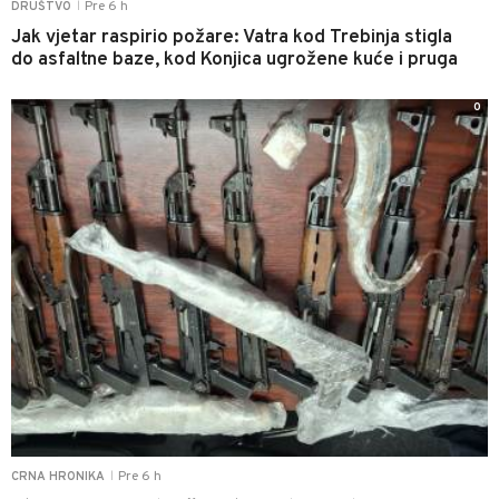
Pre 6 h
DRUŠTVO
|
Jak vjetar raspirio požare: Vatra kod Trebinja stigla
do asfaltne baze, kod Konjica ugrožene kuće i pruga
0
Pre 6 h
CRNA HRONIKA
|