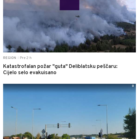
Pre 2 h
REGION
|
Katastrofalan požar "guta" Deliblatsku peščaru:
Cijelo selo evakuisano
0