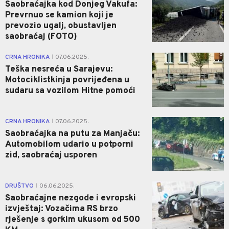
Saobraćajka kod Donjeg Vakufa:
Prevrnuo se kamion koji je
prevozio ugalj, obustavljen
saobraćaj (FOTO)
0
CRNA HRONIKA
07.06.2025.
|
Teška nesreća u Sarajevu:
Motociklistkinja povrijeđena u
sudaru sa vozilom Hitne pomoći
0
CRNA HRONIKA
07.06.2025.
|
Saobraćajka na putu za Manjaču:
Automobilom udario u potporni
zid, saobraćaj usporen
0
DRUŠTVO
06.06.2025.
|
Saobraćajne nezgode i evropski
izvještaj: Vozačima RS brzo
rješenje s gorkim ukusom od 500