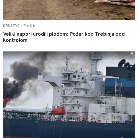
Pre 2 h
DRUŠTVO
|
Veliki napori urodili plodom: Požar kod Trebinja pod
kontrolom
0