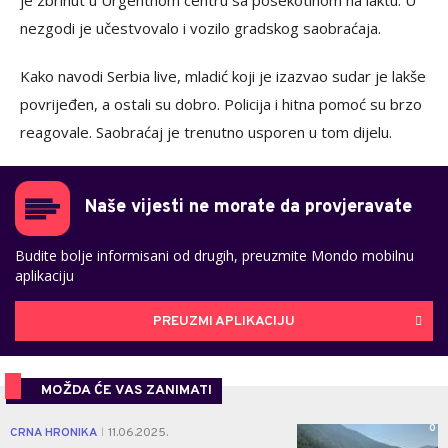
je zbrinut u Urgentnom centru sa posekotinom na laktu. U
nezgodi je učestvovalo i vozilo gradskog saobraćaja.
Kako navodi Serbia live, mladić koji je izazvao sudar je lakše
povrijeđen, a ostali su dobro. Policija i hitna pomoć su brzo
reagovale. Saobraćaj je trenutno usporen u tom dijelu.
Naše vijesti ne morate da provjeravate
Budite bolje informisani od drugih, preuzmite Mondo mobilnu
aplikaciju
PREUZMI APLIKACIJU
MOŽDA ĆE VAS ZANIMATI
0
CRNA HRONIKA
11.06.2025.
|