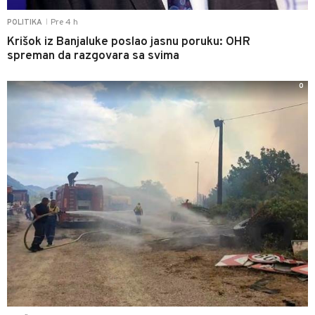
Pre 4 h
POLITIKA
|
Krišok iz Banjaluke poslao jasnu poruku: OHR
spreman da razgovara sa svima
0