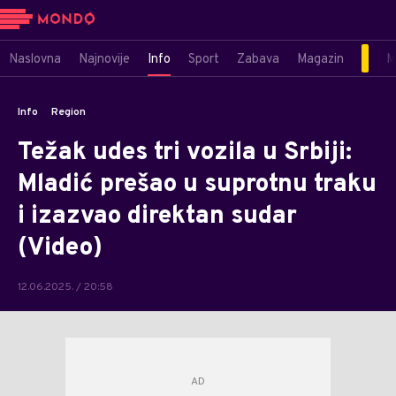
Naslovna
Najnovije
Info
Sport
Zabava
Magazin
M
Info
Region
Težak udes tri vozila u Srbiji:
Mladić prešao u suprotnu traku
i izazvao direktan sudar
(Video)
12.06.2025. / 20:58