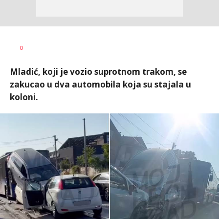
Uroš
AUTOR
0
Matejić
Mladić, koji je vozio suprotnom trakom, se
zakucao u dva automobila koja su stajala u
koloni.