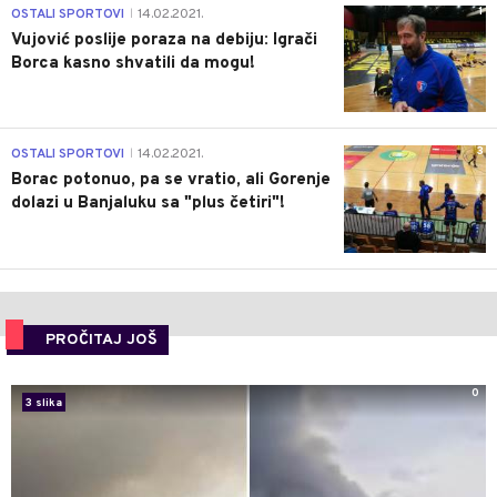
1
OSTALI SPORTOVI
14.02.2021.
|
Vujović poslije poraza na debiju: Igrači
Borca kasno shvatili da mogu!
3
OSTALI SPORTOVI
14.02.2021.
|
Borac potonuo, pa se vratio, ali Gorenje
dolazi u Banjaluku sa "plus četiri"!
PROČITAJ JOŠ
0
3 slika