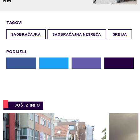
KM
TAGOVI
SAOBRAĆAJKA
SAOBRAĆAJNA NESREĆA
SRBIJA
PODIJELI
JOŠ IZ INFO
0