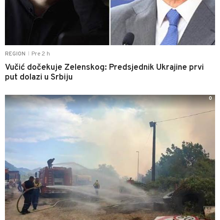
Pre 2 h
REGION
|
Vučić dočekuje Zelenskog: Predsjednik Ukrajine prvi
put dolazi u Srbiju
0