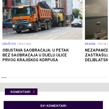
DRUŠTVO
Pre 1 min
REGION
Pre 16 
|
|
OBUSTAVA SAOBRAĆAJA: U PETAK
NEZAPAMĆE
BEZ SAOBRAĆAJA U DIJELU ULICE
ZASTRAŠUJU
PRVOG KRAJIŠKOG KORPUSA
DELIBLATSKO
KOMENTARI
0
SVI KOMENTARI