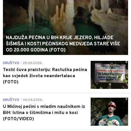
NAJDUŽA PEĆINA U BIH KRIJE JEZERO, HILJADE
ŠIŠMIŠA I KOSTI PEĆINSKOG MEDVJEDA STARE VIŠE
OD 20.000 GODINA (FOTO)
0
DRUŠTVO
28.06.2026.
|
Teslić čuva praistoriju: Rastuška pećina
kao svjedok života neandertalaca
(FOTO)
0
DRUŠTVO
06.06.2026.
|
U Mićinoj pećini s mladim naučnikom iz
BiH: Istina o šišmišima i mitu o kosi
(FOTO/VIDEO)