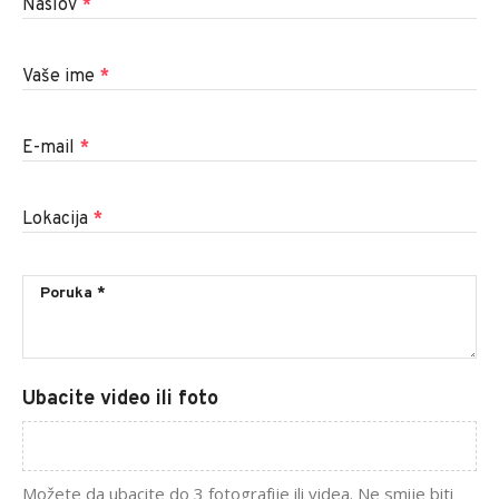
Naslov
*
Vaše ime
*
E-mail
*
Lokacija
*
Ubacite video ili foto
Možete da ubacite do 3 fotografije ili videa. Ne smije biti