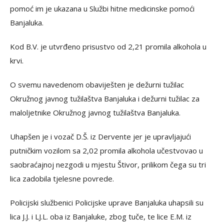
pomoć im je ukazana u Službi hitne medicinske pomoći
Banjaluka.
Kod B.V. je utvrđeno prisustvo od 2,21 promila alkohola u
krvi.
O svemu navedenom obaviješten je dežurni tužilac
Okružnog javnog tužilaštva Banjaluka i dežurni tužilac za
maloljetnike Okružnog javnog tužilaštva Banjaluka.
Uhapšen je i vozač D.Š. iz Dervente jer je upravljajući
putničkim vozilom sa 2,02 promila alkohola učestvovao u
saobraćajnoj nezgodi u mjestu Štivor, prilikom čega su tri
lica zadobila tjelesne povrede.
Policijski službenici Policijske uprave Banjaluka uhapsili su
lica J.J. i LJ.L. oba iz Banjaluke, zbog tuče, te lice E.M. iz