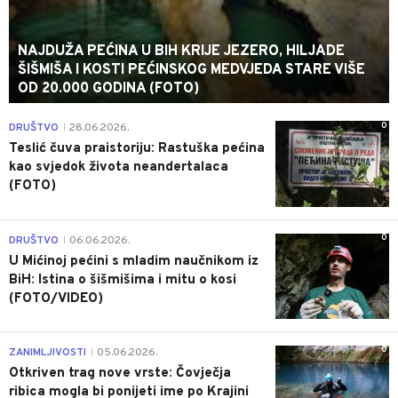
NAJDUŽA PEĆINA U BIH KRIJE JEZERO, HILJADE
ŠIŠMIŠA I KOSTI PEĆINSKOG MEDVJEDA STARE VIŠE
OD 20.000 GODINA (FOTO)
0
DRUŠTVO
28.06.2026.
|
Teslić čuva praistoriju: Rastuška pećina
kao svjedok života neandertalaca
(FOTO)
0
DRUŠTVO
06.06.2026.
|
U Mićinoj pećini s mladim naučnikom iz
BiH: Istina o šišmišima i mitu o kosi
(FOTO/VIDEO)
0
ZANIMLJIVOSTI
05.06.2026.
|
Otkriven trag nove vrste: Čovječja
ribica mogla bi ponijeti ime po Krajini