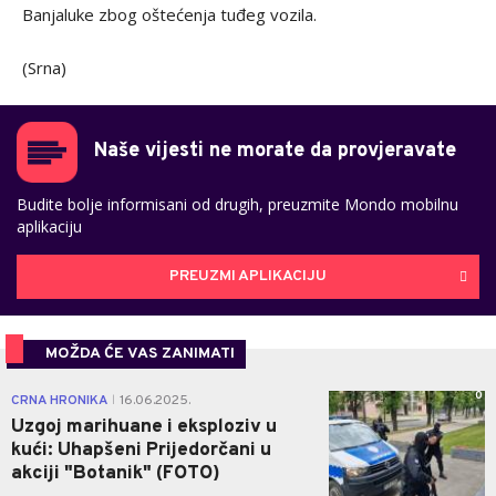
Banjaluke zbog oštećenja tuđeg vozila.
(Srna)
Naše vijesti ne morate da provjeravate
Budite bolje informisani od drugih, preuzmite Mondo mobilnu
aplikaciju
PREUZMI APLIKACIJU
MOŽDA ĆE VAS ZANIMATI
0
CRNA HRONIKA
16.06.2025.
|
Uzgoj marihuane i eksploziv u
kući: Uhapšeni Prijedorčani u
akciji "Botanik" (FOTO)