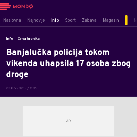
Naslovna
Najnovije
Info
Sport
Zabava
Magazin
M
Info
Crna hronika
Banjalučka policija tokom
vikenda uhapsila 17 osoba zbog
droge
23.06.2025. / 11:39