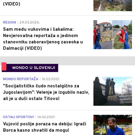
(VIDEO)
0
REGION
29.05.2026.
|
Sam među vukovima i šakalima:
Nevjerovatna reportaža o jedinom
stanovniku zaboravljenog zaseoka u
Dalmaciji (VIDEO)
MONDO U SLOVENIJI
4
MONDO REPORTAŽA
16.02.2021.
|
"Socijalističko čudo nostalgično za
Jugoslavijom": Velenje je izgubilo naziv,
ali je u duši ostalo Titovo!
1
OSTALI SPORTOVI
14.02.2021.
|
Vujović poslije poraza na debiju: Igrači
Borca kasno shvatili da mogu!