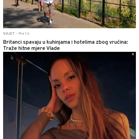
Pre 1 h
SVIJET
|
Britanci spavaju u kuhinjama i hotelima zbog vrućina:
Traže hitne mjere Vlade
0