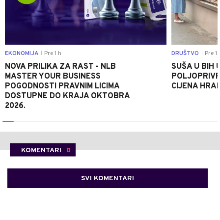
EKONOMIJA
Pre 1 h
DRUŠTVO
Pre 1 
|
|
NOVA PRILIKA ZA RAST - NLB
SUŠA U BIH 
MASTER YOUR BUSINESS
POLJOPRIVR
POGODNOSTI PRAVNIM LICIMA
CIJENA HRA
DOSTUPNE DO KRAJA OKTOBRA
2026.
KOMENTARI
0
SVI KOMENTARI