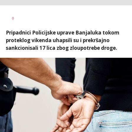
Dragana
AUTOR
0
Božić
Pripadnici Policijske uprave Banjaluka tokom
proteklog vikenda uhapsili su i prekršajno
sankcionisali 17 lica zbog zloupotrebe droge.