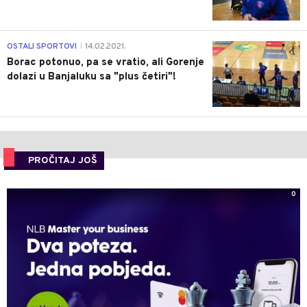
3
OSTALI SPORTOVI
14.02.2021.
|
Borac potonuo, pa se vratio, ali Gorenje
dolazi u Banjaluku sa "plus četiri"!
PROČITAJ JOŠ
0