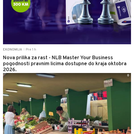
Pre 1 h
EKONOMIJA
|
Nova prilika za rast - NLB Master Your Business
pogodnosti pravnim licima dostupne do kraja oktobra
2026.
0