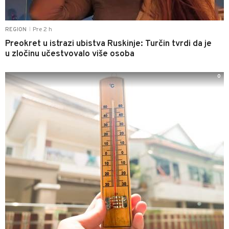
Pre 2 h
REGION
|
Preokret u istrazi ubistva Ruskinje: Turčin tvrdi da je
u zločinu učestvovalo više osoba
0