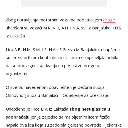
Zbog upravljanja motornim vozilima pod uticajem
droge
uhapšeni su vozači M.R, V.R, A.H. i N.A, svi iz Banjaluke, i D.S.
iz Laktaša.
Lica A.B, N.M, S.M, I.S, N.A. i S.G, sva iz Banjaluke, uhapšena
su jer su prilikom kontrole vozila kojim su upravljala odbila
da se podvrgnu ispitivanju na prisustvo droge u
organizumu.
O svemu navedenom obaviješten je dežurni sudija
Osnovnog suda u Banjaluci – Odjeljenje za prekršaje.
Uhapšeno je i lice B.V. iz Laktaša
zbog nesuglasica u
saobraćaju
jer je zajedno sa maloljetnim licem fizički
napalo dva lica koja su zadobila tjelesne povrede i ljekarska