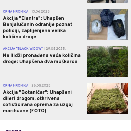
0
CRNA HRONIKA
10.06.2025.
|
Akcija "Elantra": Uhapšen
Banjalučanin odranije poznat
policiji, zaplijenjena velika
količina droge
0
AKCIJA "BLACK WIDOW"
29.05.2025.
|
Na Ilidži pronađena veća količina
droge: Uhapšena dva muškarca
0
CRNA HRONIKA
28.05.2025.
|
Akcija "Botaničar": Uhapšeni
dileri drogom, otkrivena
sofisticirana oprema za uzgoj
marihuane (FOTO)