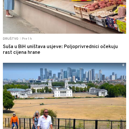
Pre 1 h
DRUŠTVO
|
Suša u BiH uništava usjeve: Poljoprivrednici očekuju
rast cijena hrane
0