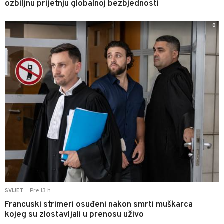
ozbiljnu prijetnju globalnoj bezbjednosti
0
Pre 13 h
SVIJET
|
Francuski strimeri osuđeni nakon smrti muškarca
kojeg su zlostavljali u prenosu uživo