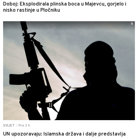
Doboj: Eksplodirala plinska boca u Majevcu, gorjelo i
nisko rastinje u Pločniku
0
Pre 3 h
SVIJET
|
UN upozoravaju: Islamska država i dalje predstavlja