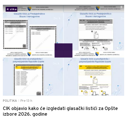
0
4 slika
Pre 13 h
POLITIKA
|
CIK objavio kako će izgledati glasački listići za Opšte
izbore 2026. godine