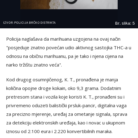
IZVOR: POLICIJA BRČKO DISTRIKTA
Br. slika: 5
Policija naglašava da marihuana uzgojena na ovaj način
"posjeduje znatno povećan udio aktivnog sastojka THC-a u
odnosu na običnu marihuanu, pa je tako i njena cijena na
narko tržištu znatno veća".
Kod drugog osumnjičenog, K. T., pronađena je manja
količina opojne droge kokain, oko 9,3 grama. Dodatnim
pretresom stana i vozila koje koristi K. T., pronađeni su i
privremeno oduzeti balistički prsluk-pancir, digitalna vaga
za precizno mjerenje, uređaj za ometanje signala, sprava
za detekciju elektronskih uređaja, kao i novac u ukupnom
iznosu od 2.100 eura i 2.220 konvertibilnih maraka.