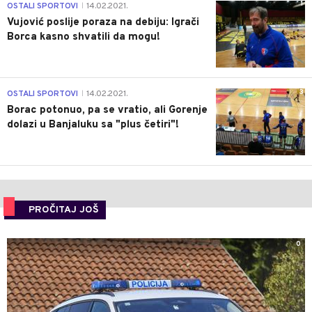
1
OSTALI SPORTOVI
14.02.2021.
|
Vujović poslije poraza na debiju: Igrači
Borca kasno shvatili da mogu!
3
OSTALI SPORTOVI
14.02.2021.
|
Borac potonuo, pa se vratio, ali Gorenje
dolazi u Banjaluku sa "plus četiri"!
PROČITAJ JOŠ
0