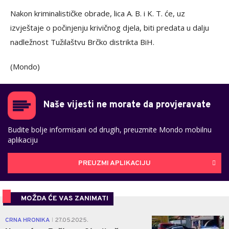
Nakon kriminalističke obrade, lica A. B. i K. T. će, uz
izvještaje o počinjenju krivičnog djela, biti predata u dalju
nadležnost Tužilaštvu Brčko distrikta BiH.
(Mondo)
Naše vijesti ne morate da provjeravate
Budite bolje informisani od drugih, preuzmite Mondo mobilnu
aplikaciju
PREUZMI APLIKACIJU
MOŽDA ĆE VAS ZANIMATI
0
CRNA HRONIKA
27.05.2025.
|