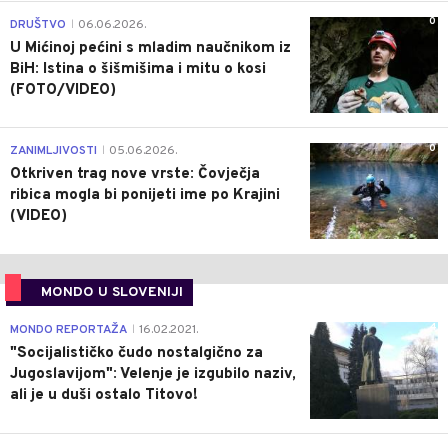
0
DRUŠTVO
06.06.2026.
|
U Mićinoj pećini s mladim naučnikom iz
BiH: Istina o šišmišima i mitu o kosi
(FOTO/VIDEO)
0
ZANIMLJIVOSTI
05.06.2026.
|
Otkriven trag nove vrste: Čovječja
ribica mogla bi ponijeti ime po Krajini
(VIDEO)
MONDO U SLOVENIJI
4
MONDO REPORTAŽA
16.02.2021.
|
"Socijalističko čudo nostalgično za
Jugoslavijom": Velenje je izgubilo naziv,
ali je u duši ostalo Titovo!