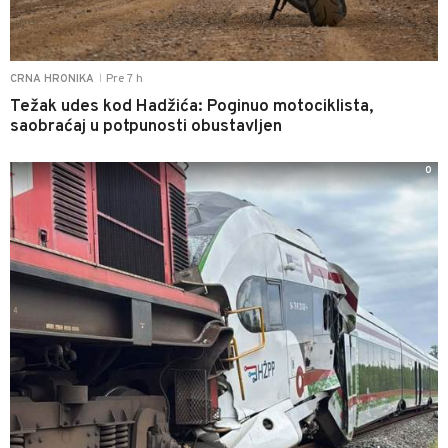
Pre 7 h
CRNA HRONIKA
|
Težak udes kod Hadžića: Poginuo motociklista,
saobraćaj u potpunosti obustavljen
0