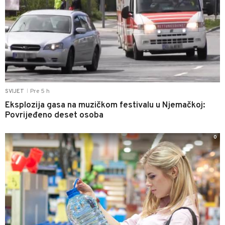
Pre 5 h
SVIJET
|
Eksplozija gasa na muzičkom festivalu u Njemačkoj:
Povrijeđeno deset osoba
0