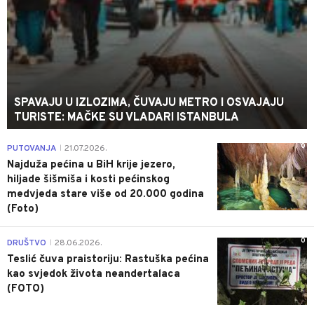
SPAVAJU U IZLOZIMA, ČUVAJU METRO I OSVAJAJU
TURISTE: MAČKE SU VLADARI ISTANBULA
0
PUTOVANJA
21.07.2026.
|
Najduža pećina u BiH krije jezero,
hiljade šišmiša i kosti pećinskog
medvjeda stare više od 20.000 godina
(Foto)
0
DRUŠTVO
28.06.2026.
|
Teslić čuva praistoriju: Rastuška pećina
kao svjedok života neandertalaca
(FOTO)