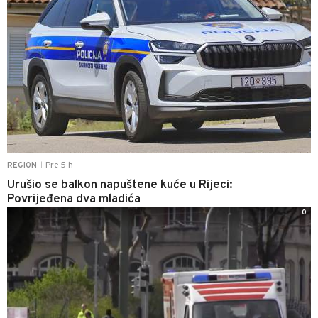
Pre 5 h
REGION
|
Urušio se balkon napuštene kuće u Rijeci:
Povrijeđena dva mladića
0