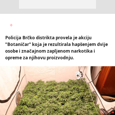
Dušan
AUTOR
0
Volaš
Policija Brčko distrikta provela je akciju
"Botaničar" koja je rezultirala hapšenjem dvije
osobe i značajnom zapljenom narkotika i
opreme za njihovu proizvodnju.