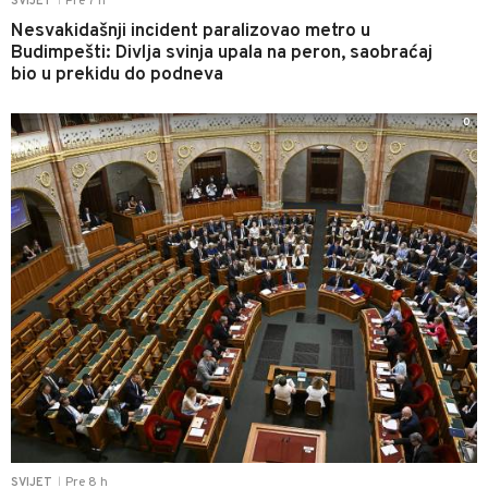
Pre 7 h
SVIJET
|
Nesvakidašnji incident paralizovao metro u
Budimpešti: Divlja svinja upala na peron, saobraćaj
bio u prekidu do podneva
0
Pre 8 h
SVIJET
|