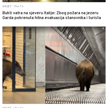
Pre 7 h
SVIJET
|
Bukti vatra na sjeveru Italije: Zbog požara na jezeru
Garda pokrenuta hitna evakuacija stanovnika i turista
0