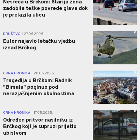
Nesreća u Brčkom: Starija žena
zadobila teške povrede glave dok
je prelazila ulicu
0
DRUŠTVO
27.05.2025.
|
Eufor najavio letačku vježbu
iznad Brčkog
0
CRNA HRONIKA
20.05.2025.
|
Tragedija u Brčkom: Radnik
"Bimala" poginuo pod
nerazjašnjenim okolnostima
0
CRNA HRONIKA
17.05.2025.
|
Određen pritvor nasilniku iz
Brčkog koji je supruzi prijetio
ubistvom