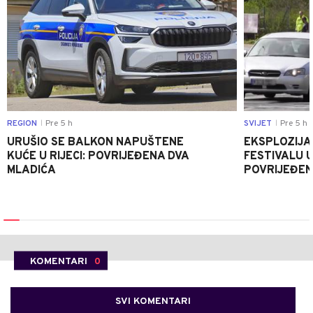
REGION
Pre 5 h
SVIJET
Pre 5 h
|
|
URUŠIO SE BALKON NAPUŠTENE
EKSPLOZIJA
KUĆE U RIJECI: POVRIJEĐENA DVA
FESTIVALU 
MLADIĆA
POVRIJEĐEN
KOMENTARI
0
SVI KOMENTARI