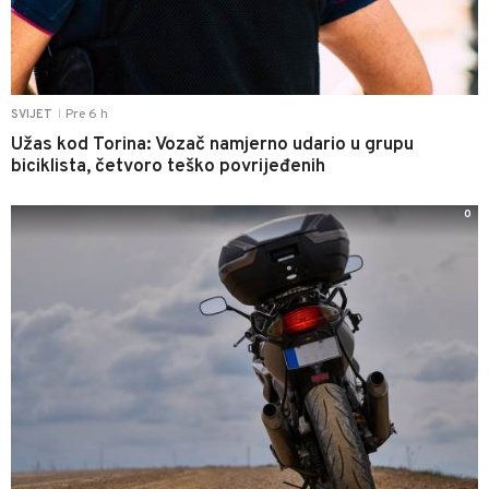
Pre 6 h
SVIJET
|
Užas kod Torina: Vozač namjerno udario u grupu
biciklista, četvoro teško povrijeđenih
0