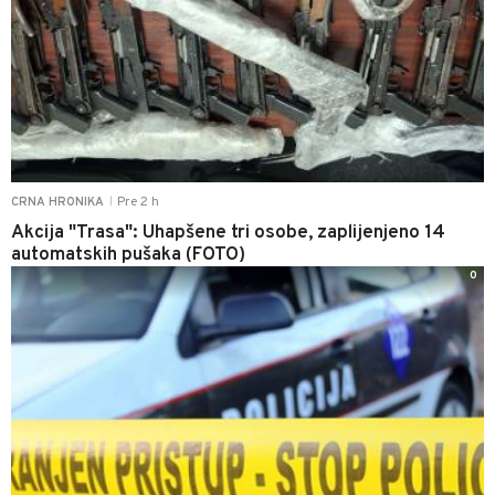
Pre 2 h
CRNA HRONIKA
|
Akcija "Trasa": Uhapšene tri osobe, zaplijenjeno 14
automatskih pušaka (FOTO)
0