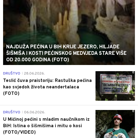
NAJDUŽA PEĆINA U BIH KRIJE JEZERO, HILJADE
ŠIŠMIŠA I KOSTI PEĆINSKOG MEDVJEDA STARE VIŠE
OD 20.000 GODINA (FOTO)
0
DRUŠTVO
28.06.2026.
|
Teslić čuva praistoriju: Rastuška pećina
kao svjedok života neandertalaca
(FOTO)
0
DRUŠTVO
06.06.2026.
|
U Mićinoj pećini s mladim naučnikom iz
BiH: Istina o šišmišima i mitu o kosi
(FOTO/VIDEO)