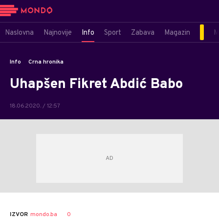
Naslovna
Najnovije
Info
Sport
Zabava
Magazin
M
Info
Crna hronika
Uhapšen Fikret Abdić Babo
18.06.2020. / 12:57
0
IZVOR
mondo.ba