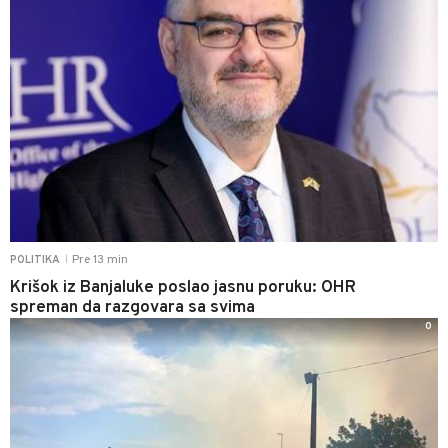
Pre 13 min
POLITIKA
|
Krišok iz Banjaluke poslao jasnu poruku: OHR
spreman da razgovara sa svima
0