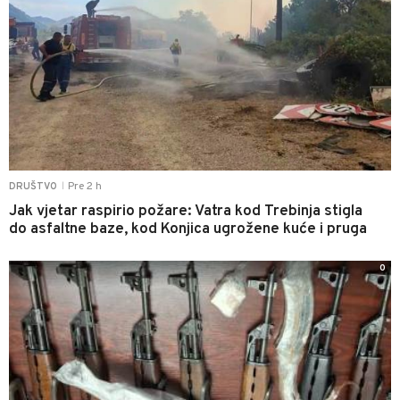
Pre 2 h
DRUŠTVO
|
Jak vjetar raspirio požare: Vatra kod Trebinja stigla
do asfaltne baze, kod Konjica ugrožene kuće i pruga
0