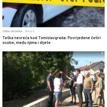
Pre 2 h
CRNA HRONIKA
|
Teška nesreća kod Tomislavgrada: Povrijeđene četiri
osobe, među njima i dijete
0