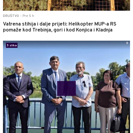
Pre 5 h
DRUŠTVO
|
Vatrena stihija i dalje prijeti: Helikopter MUP-a RS
pomaže kod Trebinja, gori i kod Konjica i Kladnja
0
5 slika