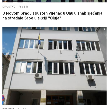
Pre 5 h
DRUŠTVO
|
U Novom Gradu spušten vijenac u Unu u znak sjećanja
na stradale Srbe u akciji "Oluja"
0