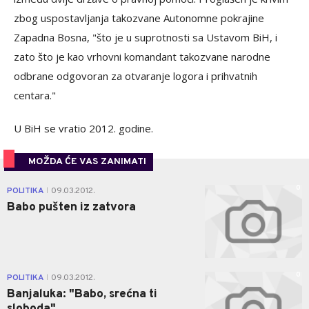
zbog uspostavljanja takozvane Autonomne pokrajine
Zapadna Bosna, "što je u suprotnosti sa Ustavom BiH, i
zato što je kao vrhovni komandant takozvane narodne
odbrane odgovoran za otvaranje logora i prihvatnih
centara."
U BiH se vratio 2012. godine.
MOŽDA ĆE VAS ZANIMATI
0
POLITIKA
09.03.2012.
|
Babo pušten iz zatvora
0
POLITIKA
09.03.2012.
|
Banjaluka: "Babo, srećna ti
sloboda"