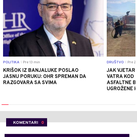
POLITIKA
Pre 13 min
DRUŠTVO
Pre 2
|
|
KRIŠOK IZ BANJALUKE POSLAO
JAK VJETAR
JASNU PORUKU: OHR SPREMAN DA
VATRA KOD 
RAZGOVARA SA SVIMA
ASFALTNE B
UGROŽENE K
KOMENTARI
0