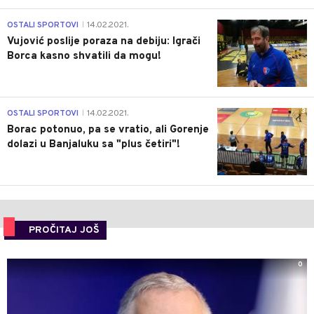
1
OSTALI SPORTOVI
14.02.2021.
|
Vujović poslije poraza na debiju: Igrači
Borca kasno shvatili da mogu!
3
OSTALI SPORTOVI
14.02.2021.
|
Borac potonuo, pa se vratio, ali Gorenje
dolazi u Banjaluku sa "plus četiri"!
PROČITAJ JOŠ
0