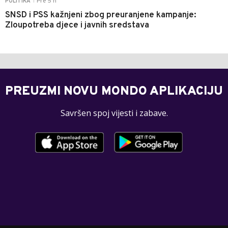
Pre 5 h
POLITIKA
|
SNSD i PSS kažnjeni zbog preuranjene kampanje:
Zloupotreba djece i javnih sredstava
PREUZMI NOVU MONDO APLIKACIJU
Savršen spoj vijesti i zabave.