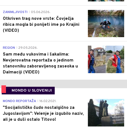
0
ZANIMLJIVOSTI
05.06.2026.
|
Otkriven trag nove vrste: Čovječja
ribica mogla bi ponijeti ime po Krajini
(VIDEO)
0
REGION
29.05.2026.
|
Sam među vukovima i šakalima:
Nevjerovatna reportaža o jedinom
stanovniku zaboravljenog zaseoka u
Dalmaciji (VIDEO)
MONDO U SLOVENIJI
4
MONDO REPORTAŽA
16.02.2021.
|
"Socijalističko čudo nostalgično za
Jugoslavijom": Velenje je izgubilo naziv,
ali je u duši ostalo Titovo!