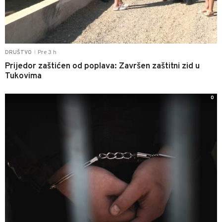
Pre 3 h
DRUŠTVO
|
Prijedor zaštićen od poplava: Završen zaštitni zid u
Tukovima
0