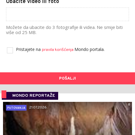
Ubacite video ili foto
Možete da ubacite do 3 fotografije ili videa. Ne smije biti
više od 25 MB.
Pristajete na
Mondo portala.
pravila korišćenja
POŠALJI
MONDO REPORTAŽE
0
21.07.2026.
PUTOVANJA