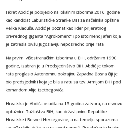
Fikret Abdić je pobijedio na lokalnim izborima 2016. godine
kao kandidat
Laburističke Stranke BiH za načelnika opštine
Velika Kladuša. Abdić je poznat kao lider prijeratnog
privrednog giganta ''Agrokomerc'' i po istoimenoj aferi koja
je zatresla bivšu Jugoslaviju neposredno prije rata.
Na prvim
višestranačkim Izborima u BiH, održanim 1990.
godine, izabran je u Predsjedništvo BiH. Abdić je tokom
rata proglasio Autonomnu pokrajinu Zapadna Bosna čiji je
bio predsjednik i koja je bila u ratu sa tzv. Armijom BiH pod
komandom Alije Izetbegovića.
Hrvatska je Abdića osudila na 15 godina zatvora,
na osnovu
optužnice Tužilaštva BiH, kao državljaninu Republike
Hrvatske i Bosne i Hercegovine, a na temelju sporazuma
između dvije države o pravnoj pomoći. Pr
oglašen je krivim