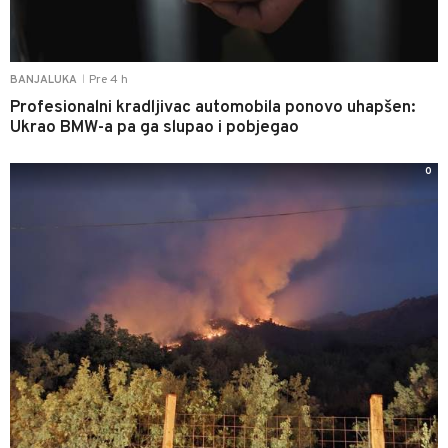
Pre 4 h
BANJALUKA
|
Profesionalni kradljivac automobila ponovo uhapšen:
Ukrao BMW-a pa ga slupao i pobjegao
0