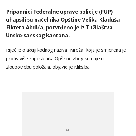
Pripadnici Federalne uprave policije (FUP)
uhapsili su načelnika Opštine Velika Kladuša
Fikreta Abdića, potvrđeno je iz Tužilaštva
Unsko-sanskog kantona.
Riječ je o akciji kodnog naziva "Mreža" koja je smjerena je
protiv više zaposlenika Opšzine zbog sumnje u
zloupotrebu položaja, objavio je Kliks.ba.