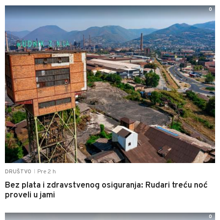
0
Pre 2 h
DRUŠTVO
|
Bez plata i zdravstvenog osiguranja: Rudari treću noć
proveli u jami
0