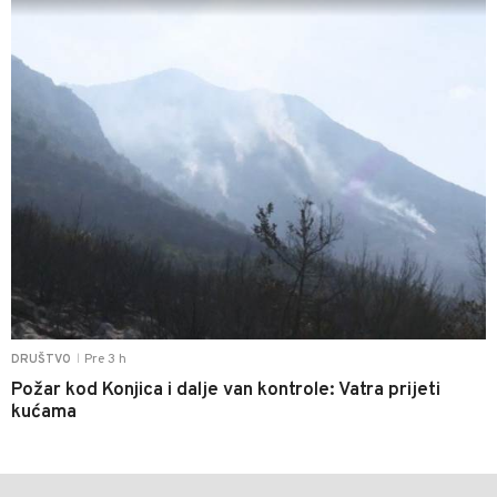
Pre 3 h
DRUŠTVO
|
Požar kod Konjica i dalje van kontrole: Vatra prijeti
kućama