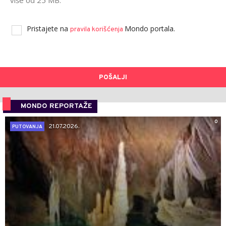
više od 25 MB.
Pristajete na
Mondo portala.
pravila korišćenja
POŠALJI
MONDO REPORTAŽE
0
21.07.2026.
PUTOVANJA