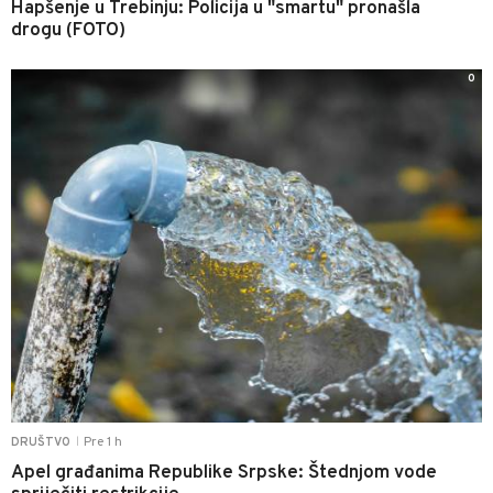
Hapšenje u Trebinju: Policija u "smartu" pronašla
drogu (FOTO)
0
Pre 1 h
DRUŠTVO
|
Apel građanima Republike Srpske: Štednjom vode