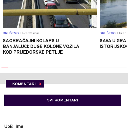
DRUŠTVO
Pre 32 min
DRUŠTVO
Pre 5
|
|
SAOBRAĆAJNI KOLAPS U
SAVA U GRAD
BANJALUCI: DUGE KOLONE VOZILA
ISTORIJSKOG
KOD PRIJEDORSKE PETLJE
KOMENTARI
0
SVI KOMENTARI
Upiši ime