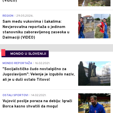
(VIDEO)
0
REGION
29.05.2026.
|
Sam među vukovima i šakalima:
Nevjerovatna reportaža o jedinom
stanovniku zaboravljenog zaseoka u
Dalmaciji (VIDEO)
MONDO U SLOVENIJI
4
MONDO REPORTAŽA
16.02.2021.
|
"Socijalističko čudo nostalgično za
Jugoslavijom": Velenje je izgubilo naziv,
ali je u duši ostalo Titovo!
1
OSTALI SPORTOVI
14.02.2021.
|
Vujović poslije poraza na debiju: Igrači
Borca kasno shvatili da mogu!