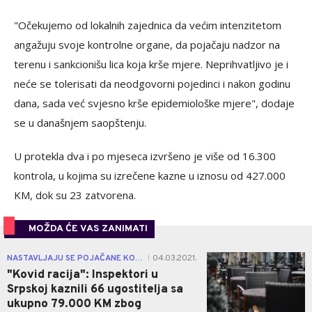
"Očekujemo od lokalnih zajednica da većim intenzitetom
angažuju svoje kontrolne organe, da pojačaju nadzor na
terenu i sankcionišu lica koja krše mjere. Neprihvatljivo je i
neće se tolerisati da neodgovorni pojedinci i nakon godinu
dana, sada već svjesno krše epidemiološke mjere", dodaje
se u današnjem saopštenju.
U protekla dva i po mjeseca izvršeno je više od 16.300
kontrola, u kojima su izrečene kazne u iznosu od 427.000
KM, dok su 23 zatvorena.
MOŽDA ĆE VAS ZANIMATI
1
NASTAVLJAJU SE POJAČANE KONTROLE
04.03.2021.
|
"Kovid racija": Inspektori u
Srpskoj kaznili 66 ugostitelja sa
ukupno 79.000 KM zbog