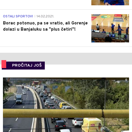
3
OSTALI SPORTOVI
14.02.2021.
|
Borac potonuo, pa se vratio, ali Gorenje
dolazi u Banjaluku sa "plus četiri"!
PROČITAJ JOŠ
0