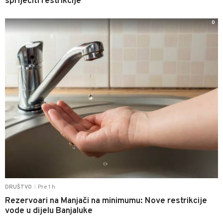
spriječiti restrikcije
0
Pre 1 h
DRUŠTVO
|
Rezervoari na Manjači na minimumu: Nove restrikcije
vode u dijelu Banjaluke