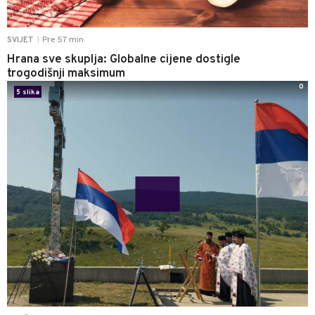
Pre 57 min
SVIJET
|
Hrana sve skuplja: Globalne cijene dostigle
trogodišnji maksimum
0
5 slika