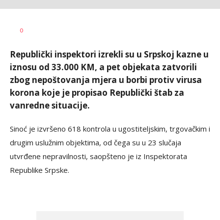
Dušan
AUTOR
0
Volaš
Republički inspektori izrekli su u Srpskoj kazne u
iznosu od 33.000 KM, a pet objekata zatvorili
zbog nepoštovanja mjera u borbi protiv virusa
korona koje je propisao Republički štab za
vanredne situacije.
Sinoć je izvršeno 618 kontrola u ugostiteljskim, trgovačkim i
drugim uslužnim objektima, od čega su u 23 slučaja
utvrđene nepravilnosti, saopšteno je iz Inspektorata
Republike Srpske.