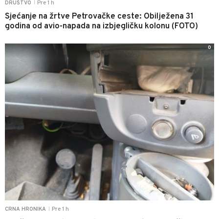
Pre 1 h
DRUŠTVO
|
Sjećanje na žrtve Petrovačke ceste: Obilježena 31
godina od avio-napada na izbjegličku kolonu (FOTO)
0
Pre 1 h
CRNA HRONIKA
|