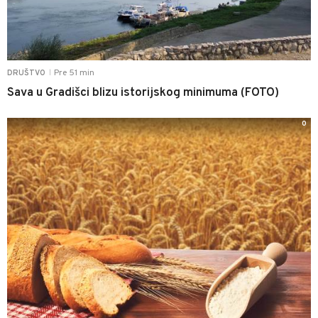
Pre 51 min
DRUŠTVO
|
Sava u Gradišci blizu istorijskog minimuma (FOTO)
0