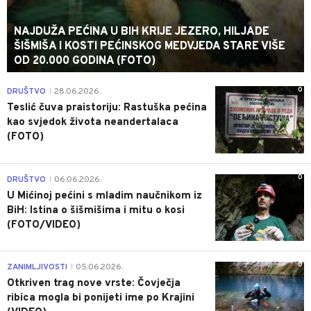
NAJDUŽA PEĆINA U BIH KRIJE JEZERO, HILJADE
ŠIŠMIŠA I KOSTI PEĆINSKOG MEDVJEDA STARE VIŠE
OD 20.000 GODINA (FOTO)
0
DRUŠTVO
28.06.2026.
|
Teslić čuva praistoriju: Rastuška pećina
kao svjedok života neandertalaca
(FOTO)
0
DRUŠTVO
06.06.2026.
|
U Mićinoj pećini s mladim naučnikom iz
BiH: Istina o šišmišima i mitu o kosi
(FOTO/VIDEO)
0
ZANIMLJIVOSTI
05.06.2026.
|
Otkriven trag nove vrste: Čovječja
ribica mogla bi ponijeti ime po Krajini