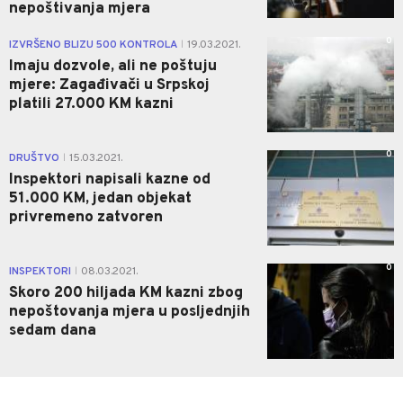
nepoštivanja mjera
0
IZVRŠENO BLIZU 500 KONTROLA
19.03.2021.
|
Imaju dozvole, ali ne poštuju
mjere: Zagađivači u Srpskoj
platili 27.000 KM kazni
0
DRUŠTVO
15.03.2021.
|
Inspektori napisali kazne od
51.000 KM, jedan objekat
privremeno zatvoren
0
INSPEKTORI
08.03.2021.
|
Skoro 200 hiljada KM kazni zbog
nepoštovanja mjera u posljednjih
sedam dana