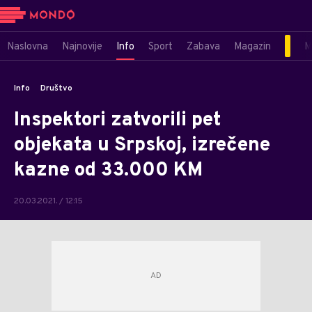
Naslovna
Najnovije
Info
Sport
Zabava
Magazin
M
Info
Društvo
Inspektori zatvorili pet
objekata u Srpskoj, izrečene
kazne od 33.000 KM
20.03.2021. / 12:15