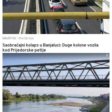
Pre 32 min
DRUŠTVO
|
Saobraćajni kolaps u Banjaluci: Duge kolone vozila
kod Prijedorske petlje
0