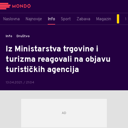
Naslovna
Najnovije
Info
Sport
Zabava
Magazin
M
Info
Društvo
Iz Ministarstva trgovine i
turizma reagovali na objavu
turističkih agencija
13.04.2021. / 21:04