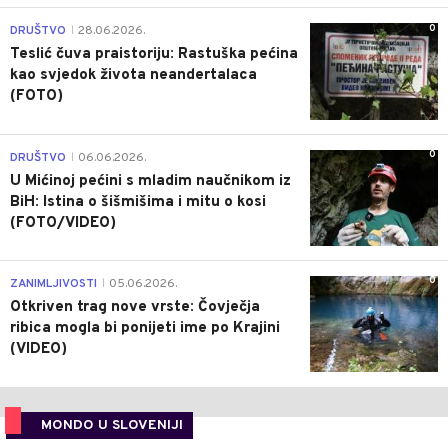
0
DRUŠTVO
28.06.2026.
|
Teslić čuva praistoriju: Rastuška pećina
kao svjedok života neandertalaca
(FOTO)
0
DRUŠTVO
06.06.2026.
|
U Mićinoj pećini s mladim naučnikom iz
BiH: Istina o šišmišima i mitu o kosi
(FOTO/VIDEO)
0
ZANIMLJIVOSTI
05.06.2026.
|
Otkriven trag nove vrste: Čovječja
ribica mogla bi ponijeti ime po Krajini
(VIDEO)
MONDO U SLOVENIJI