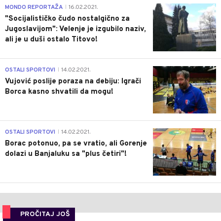
4
MONDO REPORTAŽA
16.02.2021.
|
"Socijalističko čudo nostalgično za
Jugoslavijom": Velenje je izgubilo naziv,
ali je u duši ostalo Titovo!
1
OSTALI SPORTOVI
14.02.2021.
|
Vujović poslije poraza na debiju: Igrači
Borca kasno shvatili da mogu!
3
OSTALI SPORTOVI
14.02.2021.
|
Borac potonuo, pa se vratio, ali Gorenje
dolazi u Banjaluku sa "plus četiri"!
PROČITAJ JOŠ