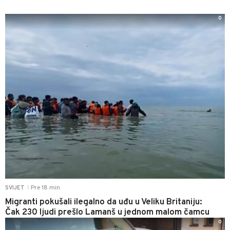
0
Pre 18 min
SVIJET
|
Migranti pokušali ilegalno da uđu u Veliku Britaniju:
Čak 230 ljudi prešlo Lamanš u jednom malom čamcu
0