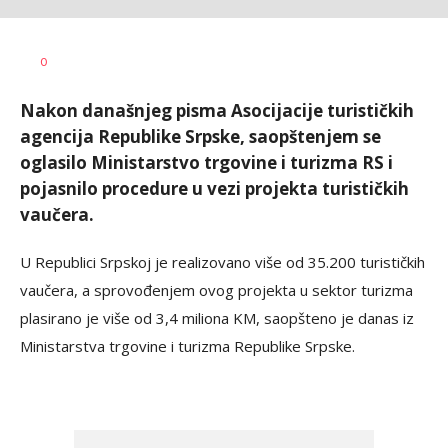
Dragana
AUTOR
0
Božić
Nakon današnjeg pisma Asocijacije turističkih
agencija Republike Srpske, saopštenjem se
oglasilo Ministarstvo trgovine i turizma RS i
pojasnilo procedure u vezi projekta turističkih
vaučera.
U Republici Srpskoj je realizovano više od 35.200 turističkih
vaučera, a sprovođenjem ovog projekta u sektor turizma
plasirano je više od 3,4 miliona KM, saopšteno je danas iz
Ministarstva trgovine i turizma Republike Srpske.