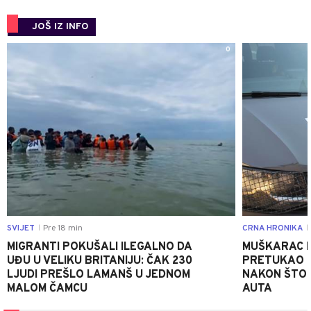
JOŠ IZ INFO
0
SVIJET
Pre 18 min
CRNA HRONIKA
|
|
MIGRANTI POKUŠALI ILEGALNO DA
MUŠKARAC I
UĐU U VELIKU BRITANIJU: ČAK 230
PRETUKAO D
LJUDI PREŠLO LAMANŠ U JEDNOM
NAKON ŠTO 
MALOM ČAMCU
AUTA