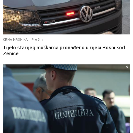
Pre 3 h
CRNA HRONIKA
|
Tijelo starijeg muškarca pronađeno u rijeci Bosni kod
Zenice
0