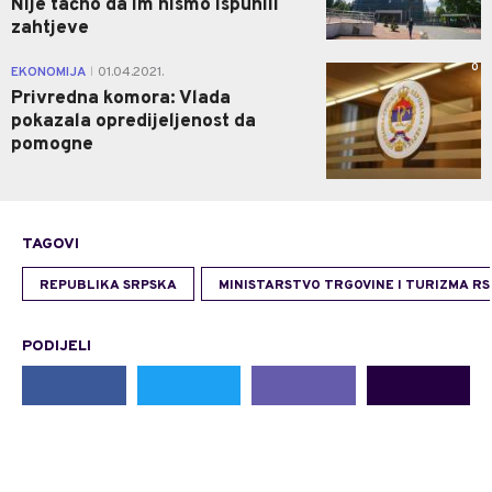
Nije tačno da im nismo ispunili
zahtjeve
0
EKONOMIJA
01.04.2021.
|
Privredna komora: Vlada
pokazala opredijeljenost da
pomogne
TAGOVI
REPUBLIKA SRPSKA
MINISTARSTVO TRGOVINE I TURIZMA RS
PODIJELI