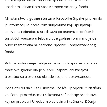
su i usvojene na prethodnim sjednicama u skladu sa
uredbom i dinamikom rada Kompenzacionog fonda.
Ministarstvo trgovine i turizma Republike Srpske pripremilo
je informaciju o poslovnim subjektima koji ispunjavaju
uslove za refundaciju sredstava po osnovu iskorištenih
turističkih vaučera u febuaru ove godine i planirano je da
bude razmatrana na narednoj sjednici Kompenzacionog
fonda.
Rok za podnošenje zahtjeva za refundaciju sredstava za
mart ove godine bio je 5. april i zaprimljeni zahtjevi
trenutno su u procesu obrade i ocjene opravdanosti.
Podsjetili su da su sa uslovima učešća u projektu turističkih
vaučera i procedurama i rokovima refundacije sredstava,
koji su propisani Uredbom o uslovima i načinu korišćenja