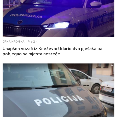
Pre 2 h
CRNA HRONIKA
|
Uhapšen vozač iz Kneževa: Udario dva pješaka pa
pobjegao sa mjesta nesreće
0