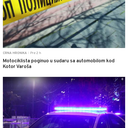
Pre 2 h
CRNA HRONIKA
|
Motociklista poginuo u sudaru sa automobilom kod
Kotor Varoša
0