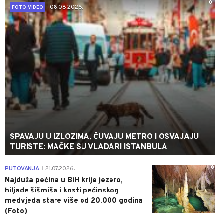
0
08.08.2026.
FOTO, VIDEO
SPAVAJU U IZLOZIMA, ČUVAJU METRO I OSVAJAJU
TURISTE: MAČKE SU VLADARI ISTANBULA
0
PUTOVANJA
21.07.2026.
|
Najduža pećina u BiH krije jezero,
hiljade šišmiša i kosti pećinskog
medvjeda stare više od 20.000 godina
(Foto)