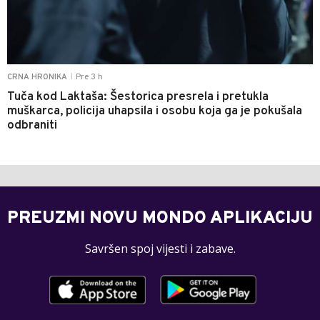
Pre 3 h
CRNA HRONIKA
|
Tuča kod Laktaša: Šestorica presrela i pretukla
muškarca, policija uhapsila i osobu koja ga je pokušala
odbraniti
PREUZMI NOVU MONDO APLIKACIJU
Savršen spoj vijesti i zabave.