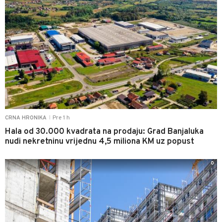
Pre 1 h
CRNA HRONIKA
|
Hala od 30.000 kvadrata na prodaju: Grad Banjaluka
nudi nekretninu vrijednu 4,5 miliona KM uz popust
0