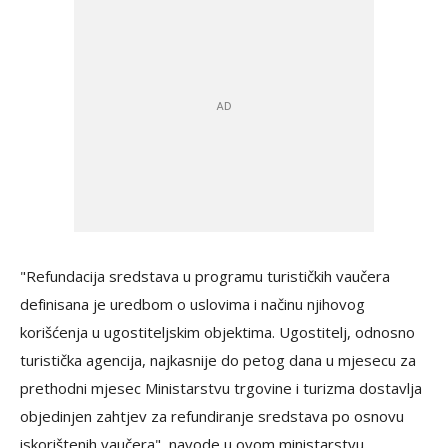
"Refundacija sredstava u programu turističkih vaučera
definisana je uredbom o uslovima i načinu njihovog
korišćenja u ugostiteljskim objektima. Ugostitelj, odnosno
turistička agencija, najkasnije do petog dana u mjesecu za
prethodni mjesec Ministarstvu trgovine i turizma dostavlja
objedinjen zahtjev za refundiranje sredstava po osnovu
iskorištenih vaučera", navode u ovom ministarstvu,