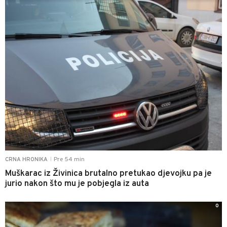
Pre 54 min
CRNA HRONIKA
|
Muškarac iz Živinica brutalno pretukao djevojku pa je
jurio nakon što mu je pobjegla iz auta
0