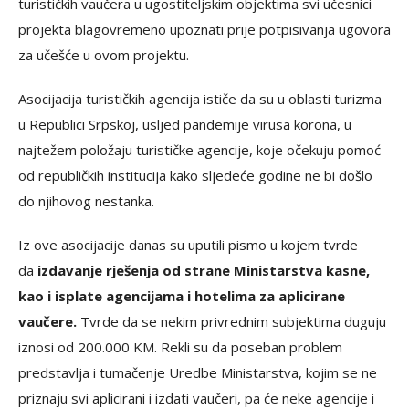
turističkih vaučera u ugostiteljskim objektima svi učesnici
projekta blagovremeno upoznati prije potpisivanja ugovora
za učešće u ovom projektu.
Asocijacija turističkih agencija ističe da su u oblasti turizma
u Republici Srpskoj, usljed pandemije virusa korona, u
najtežem položaju turističke agencije, koje očekuju pomoć
od republičkih institucija kako sljedeće godine ne bi došlo
do njihovog nestanka.
Iz ove asocijacije danas su uputili pismo u kojem tvrde
da
izdavanje rješenja od strane Ministarstva kasne,
kao i isplate agencijama i hotelima za aplicirane
vaučere.
Tvrde da se nekim privrednim subjektima duguju
iznosi od 200.000 KM. Rekli su da poseban problem
predstavlja i tumačenje Uredbe Ministarstva, kojim se ne
priznaju svi aplicirani i izdati vaučeri, pa će neke agencije i