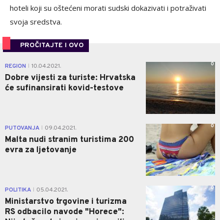
hoteli koji su oštećeni morati sudski dokazivati i potraživati
svoja sredstva.
PROČITAJTE I OVO
0
REGION
10.04.2021.
|
Dobre vijesti za turiste: Hrvatska
će sufinansirati kovid-testove
0
PUTOVANJA
09.04.2021.
|
Malta nudi stranim turistima 200
evra za ljetovanje
0
POLITIKA
05.04.2021.
|
Ministarstvo trgovine i turizma
RS odbacilo navode "Horece":