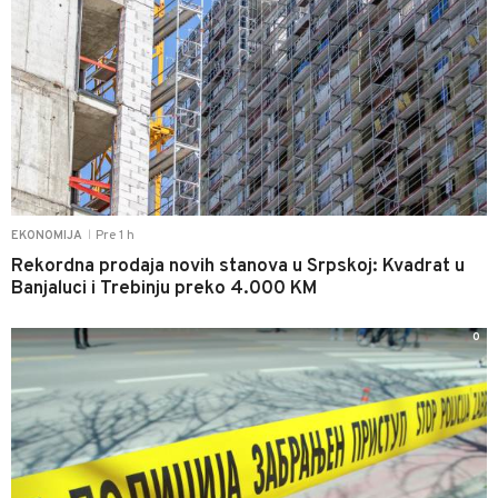
Pre 1 h
EKONOMIJA
|
Rekordna prodaja novih stanova u Srpskoj: Kvadrat u
Banjaluci i Trebinju preko 4.000 KM
0