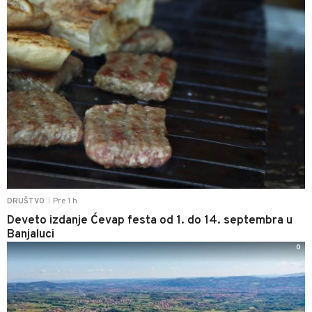
Pre 1 h
DRUŠTVO
|
Deveto izdanje Ćevap festa od 1. do 14. septembra u
Banjaluci
0