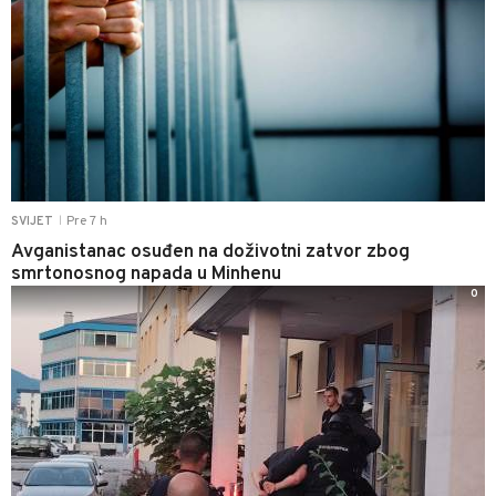
Pre 7 h
SVIJET
|
Avganistanac osuđen na doživotni zatvor zbog
smrtonosnog napada u Minhenu
0