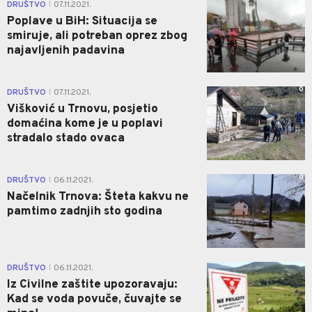
0
DRUŠTVO
07.11.2021.
|
Poplave u BiH: Situacija se
smiruje, ali potreban oprez zbog
najavljenih padavina
0
DRUŠTVO
07.11.2021.
|
Višković u Trnovu, posjetio
domaćina kome je u poplavi
stradalo stado ovaca
0
DRUŠTVO
06.11.2021.
|
Načelnik Trnova: Šteta kakvu ne
pamtimo zadnjih sto godina
0
DRUŠTVO
06.11.2021.
|
Iz Civilne zaštite upozoravaju:
Kad se voda povuče, čuvajte se