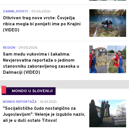
0
ZANIMLJIVOSTI
05.06.2026.
|
Otkriven trag nove vrste: Čovječja
ribica mogla bi ponijeti ime po Krajini
(VIDEO)
0
REGION
29.05.2026.
|
Sam među vukovima i šakalima:
Nevjerovatna reportaža o jedinom
stanovniku zaboravljenog zaseoka u
Dalmaciji (VIDEO)
MONDO U SLOVENIJI
4
MONDO REPORTAŽA
16.02.2021.
|
"Socijalističko čudo nostalgično za
Jugoslavijom": Velenje je izgubilo naziv,
ali je u duši ostalo Titovo!