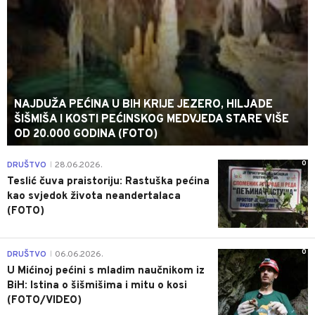
NAJDUŽA PEĆINA U BIH KRIJE JEZERO, HILJADE
ŠIŠMIŠA I KOSTI PEĆINSKOG MEDVJEDA STARE VIŠE
OD 20.000 GODINA (FOTO)
0
DRUŠTVO
28.06.2026.
|
Teslić čuva praistoriju: Rastuška pećina
kao svjedok života neandertalaca
(FOTO)
0
DRUŠTVO
06.06.2026.
|
U Mićinoj pećini s mladim naučnikom iz
BiH: Istina o šišmišima i mitu o kosi
(FOTO/VIDEO)