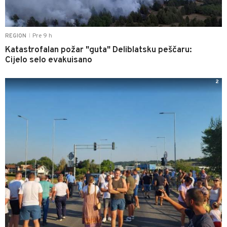
Pre 9 h
REGION
|
Katastrofalan požar "guta" Deliblatsku peščaru:
Cijelo selo evakuisano
2