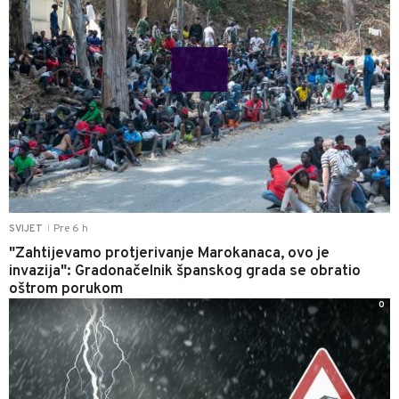
Pre 6 h
SVIJET
|
"Zahtijevamo protjerivanje Marokanaca, ovo je
invazija": Gradonačelnik španskog grada se obratio
oštrom porukom
0