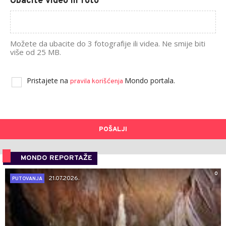
Ubacite video ili foto
Možete da ubacite do 3 fotografije ili videa. Ne smije biti
više od 25 MB.
Pristajete na
Mondo portala.
pravila korišćenja
POŠALJI
MONDO REPORTAŽE
0
21.07.2026.
PUTOVANJA