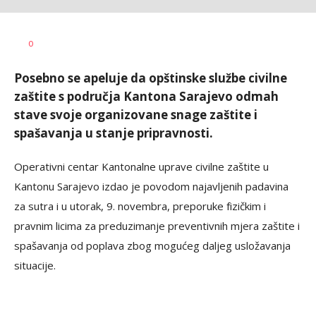
Vesna
AUTOR
0
Kerkez
Posebno se apeluje da opštinske službe civilne
zaštite s područja Kantona Sarajevo odmah
stave svoje organizovane snage zaštite i
spašavanja u stanje pripravnosti.
Operativni centar Kantonalne uprave civilne zaštite u
Kantonu Sarajevo izdao je povodom najavljenih padavina
za sutra i u utorak, 9. novembra, preporuke fizičkim i
pravnim licima za preduzimanje preventivnih mjera zaštite i
spašavanja od poplava zbog mogućeg daljeg usložavanja
situacije.