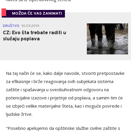
MOŽDA ĆE VAS ZANIMATI
0
DRUŠTVO
10.05.2019.
|
CZ: Evo šta trebate raditi u
slučaju poplava
Na taj način će se, kako dalje navode, stvoriti pretpostavke
za efikasnije i brže reagovanja svih subjekata sistema
zaštite i spašavanja u sveobuhvatnom odgovoru na
potencijalne izazove i prijetnje od poplava, a samim tim će
se izbjeći velike materijalne šteta, kao i moguće povrede i
ljudske žrtve.
"Posebno apelujemo da opštinske službe civilne zaštite s