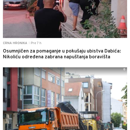
Pre 7 h
CRNA HRONIKA
|
Osumnjičen za pomaganje u pokušaju ubistva Dabića:
Nikoliću određena zabrana napuštanja boravišta
0