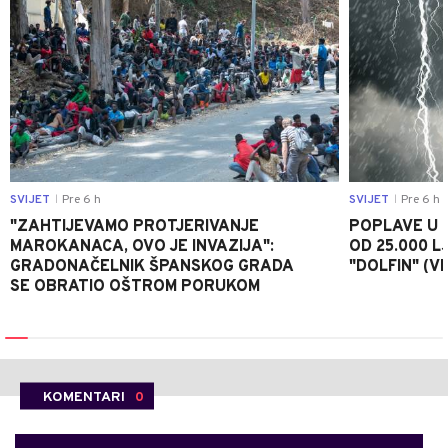
SVIJET
Pre 6 h
SVIJET
Pre 6 h
|
|
"ZAHTIJEVAMO PROTJERIVANJE
POPLAVE U K
MAROKANACA, OVO JE INVAZIJA":
OD 25.000 LJ
GRADONAČELNIK ŠPANSKOG GRADA
"DOLFIN" (V
SE OBRATIO OŠTROM PORUKOM
KOMENTARI
0