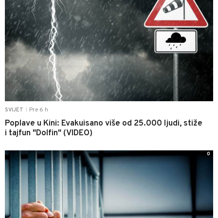
Pre 6 h
SVIJET
|
Poplave u Kini: Evakuisano više od 25.000 ljudi, stiže
i tajfun "Dolfin" (VIDEO)
0