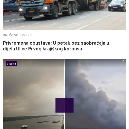
Pre 7 h
DRUŠTVO
|
Privremena obustava: U petak bez saobraćaja u
dijelu Ulice Prvog krajiškog korpusa
0
3 slika