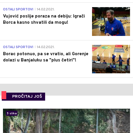
1
OSTALI SPORTOVI
14.02.2021.
|
Vujović poslije poraza na debiju: Igrači
Borca kasno shvatili da mogu!
3
OSTALI SPORTOVI
14.02.2021.
|
Borac potonuo, pa se vratio, ali Gorenje
dolazi u Banjaluku sa "plus četiri"!
PROČITAJ JOŠ
0
5 slika