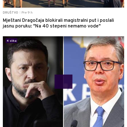
Pre 9 h
DRUŠTVO
|
Mještani Dragočaja blokirali magistralni put i poslali
jasnu poruku: "Na 40 stepeni nemamo vode"
1
4 slika