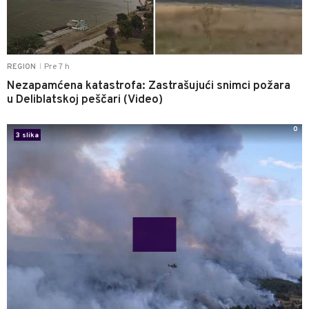
Pre 7 h
REGION
|
Nezapamćena katastrofa: Zastrašujući snimci požara
u Deliblatskoj peščari (Video)
0
3 slika