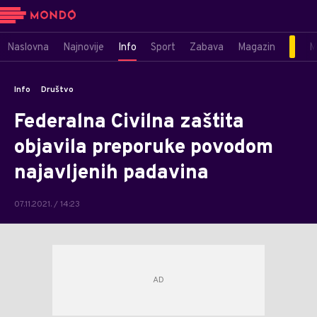
Naslovna
Najnovije
Info
Sport
Zabava
Magazin
M
Info
Društvo
Federalna Civilna zaštita
objavila preporuke povodom
najavljenih padavina
07.11.2021. / 14:23