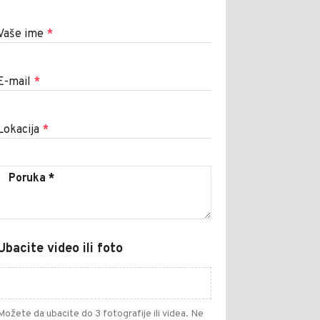
Vaše ime
*
E-mail
*
Lokacija
*
Ubacite video ili foto
Možete da ubacite do 3 fotografije ili videa. Ne