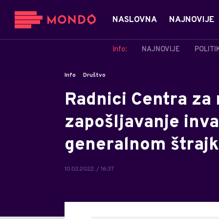
NASLOVNA
NAJNOVIJE
Info:
NAJNOVIJE
POLITI
Info
Društvo
Radnici Centra za r
zapošljavanje inva
generalnom štraj
10.02.2022. / 16:37