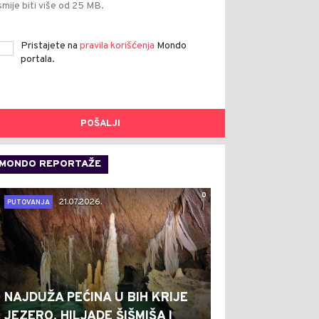
smije biti više od 25 MB.
Pristajete na
pravila korišćenja
Mondo
portala.
POŠALJI
MONDO REPORTAŽE
0
21.07.2026.
PUTOVANJA
NAJDUŽA PEĆINA U BIH KRIJE
JEZERO, HILJADE ŠIŠMIŠA I