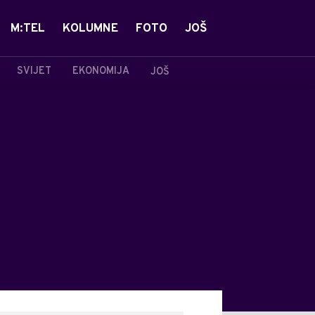
M:TEL
KOLUMNE
FOTO
JOŠ
SVIJET
EKONOMIJA
JOŠ