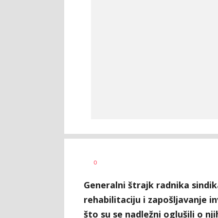
Dragana
AUTOR
0
Božić
Generalni štrajk radnika sindi
rehabilitaciju i zapošljavanje 
što su se nadležni oglušili o nj