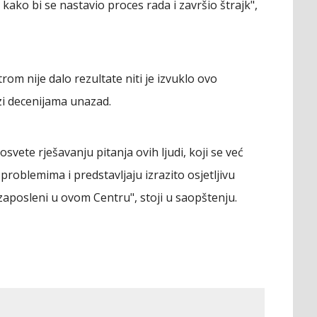
ako bi se nastavio proces rada i završio štrajk",
rom nije dalo rezultate niti je izvuklo ovo
zi decenijama unazad.
vete rješavanju pitanja ovih ljudi, koji se već
roblemima i predstavljaju izrazito osjetljivu
zaposleni u ovom Centru", stoji u saopštenju.