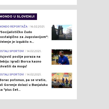
MONDO U SLOVENIJI
4
MONDO REPORTAŽA
16.02.2021.
|
"Socijalističko čudo
nostalgično za Jugoslavijom":
Velenje je izgubilo n...
1
OSTALI SPORTOVI
14.02.2021.
|
Vujović poslije poraza na
debiju: Igrači Borca kasno
shvatili da mogu!
3
OSTALI SPORTOVI
14.02.2021.
|
Borac potonuo, pa se vratio,
ali Gorenje dolazi u Banjaluku
sa "plus čet...