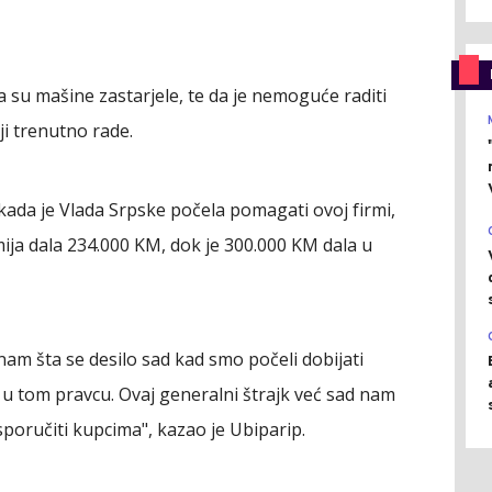
a su mašine zastarjele, te da je nemoguće raditi
i trenutno rade.
ada je Vlada Srpske počela pomagati ovoj firmi,
mija dala 234.000 KM, dok je 300.000 KM dala u
nam šta se desilo sad kad smo počeli dobijati
i u tom pravcu. Ovaj generalni štrajk već sad nam
sporučiti kupcima", kazao je Ubiparip.