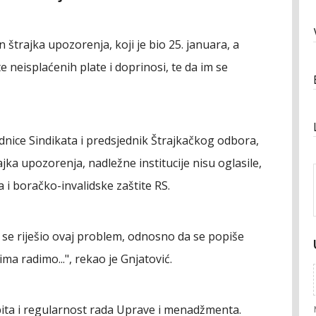
 štrajka upozorenja, koji je bio 25. januara, a
e neisplaćenih plate i doprinosi, te da im se
dnice Sindikata i predsjednik Štrajkačkog odbora,
ajka upozorenja, nadležne institucije nisu oglasile,
 i boračko-invalidske zaštite RS.
 se riješio ovaj problem, odnosno da se popiše
ima radimo...", rekao je Gnjatović.
spita i regularnost rada Uprave i menadžmenta.