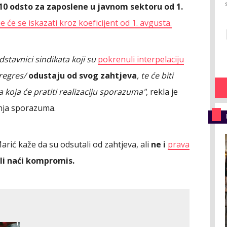
10 odsto za zaposlene u javnom sektoru od 1.
 će se iskazati kroz koeficijent od 1. avgusta.
tavnici sindikata koji su
pokrenuli interpelaciju
 regres/
odustaju od svog zahtjeva
, te će biti
koja će pratiti realizaciju sporazuma"
, rekla je
nja sporazuma.
rić kaže da su odsutali od zahtjeva, ali
ne i
prava
ali naći kompromis.
1