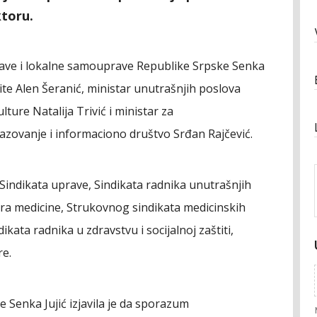
ktoru.
rave i lokalne samouprave Republike Srpske Senka
aštite Alen Šeranić, ministar unutrašnjih poslova
ture Natalija Trivić i ministar za
azovanje i informaciono društvo Srđan Rajčević.
 Sindikata uprave, Sindikata radnika unutrašnjih
ra medicine, Strukovnog sindikata medicinskih
kata radnika u zdravstvu i socijalnoj zaštiti,
re.
 Senka Jujić izjavila je da sporazum