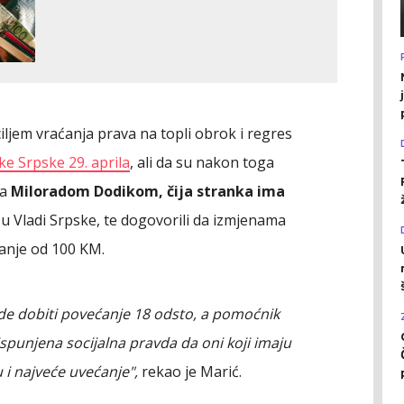
ciljem vraćanja prava na topli obrok i regres
e Srpske 29. aprila
, ali da su nakon toga
-a
Miloradom Dodikom, čija stranka ima
ar u Vladi Srpske, te dogovorili da izmjenama
ćanje od 100 KM.
lade dobiti povećanje 18 odsto, a pomoćnik
 ispunjena socijalna pravda da oni koji imaju
i najveće uvećanje",
rekao je Marić.