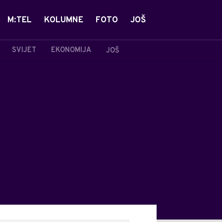
M:TEL
KOLUMNE
FOTO
JOŠ
SVIJET
EKONOMIJA
JOŠ