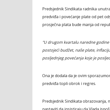
Predsjednik Sindikata radnika unutra
predviđa i povećanje plate od pet od
prosječna plata bude manja od repub
"U drugom kvartalu naredne godine 
postojeći budžet, naše plate, inflacij
posljednjeg povećanja koje je poslj
Ona je dodala da je ovim sporazumom 
predviđa topli obrok i regres.
Predsjednik Sindikata obrazovanja, n
nastaviti da insistiraju da Vlada isp