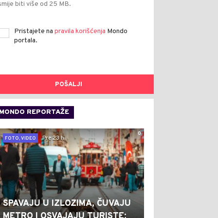
smije biti više od 25 MB.
Pristajete na
pravila korišćenja
Mondo
portala.
POŠALJI
MONDO REPORTAŽE
0
Pre 23 h
FOTO, VIDEO
SPAVAJU U IZLOZIMA, ČUVAJU
METRO I OSVAJAJU TURISTE: