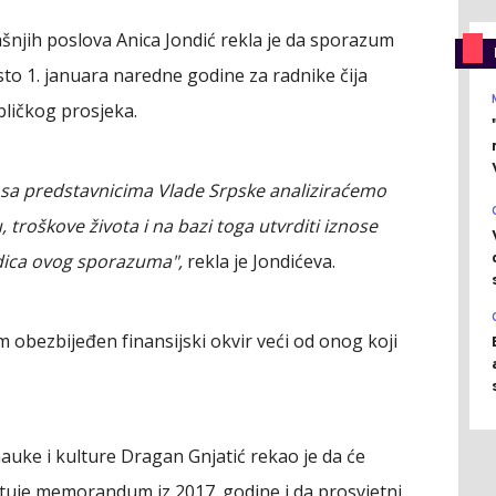
šnjih poslova Anica Jondić rekla je da sporazum
sto 1. januara naredne godine za radnike čija
ličkog prosjeka.
sa predstavnicima Vlade Srpske analiziraćemo
u, troškove života i na bazi toga utvrditi iznose
edica ovog sporazuma",
rekla je Jondićeva.
obezbijeđen finansijski okvir veći od onog koji
auke i kulture Dragan Gnjatić rekao je da će
oštuje memorandum iz 2017. godine i da prosvjetni