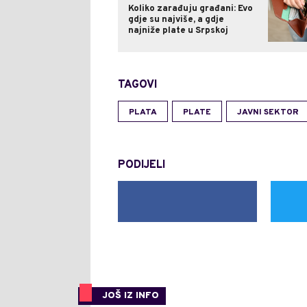
Koliko zarađuju građani: Evo
gdje su najviše, a gdje
najniže plate u Srpskoj
TAGOVI
PLATA
PLATE
JAVNI SEKTOR
PODIJELI
JOŠ IZ INFO