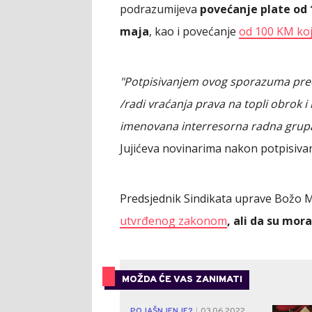
podrazumijeva
povećanje plate od 
maja
, kao i povećanje
od 100 KM koje
"Potpisivanjem ovog sporazuma preds
/radi vraćanja prava na topli obrok i
imenovana interresorna radna grupa 
Jujićeva novinarima nakon potpisiva
Predsjednik Sindikata uprave Božo Ma
utvrđenog zakonom
, ali da su mor
MOŽDA ĆE VAS ZANIMATI
POJAŠNJENJE?
03.06.2022.
|