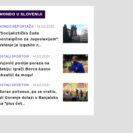
MONDO U SLOVENIJI
4
MONDO REPORTAŽA
16.02.2021.
|
"Socijalističko čudo
nostalgično za Jugoslavijom":
Velenje je izgubilo n...
1
OSTALI SPORTOVI
14.02.2021.
|
Vujović poslije poraza na
debiju: Igrači Borca kasno
shvatili da mogu!
3
OSTALI SPORTOVI
14.02.2021.
|
Borac potonuo, pa se vratio,
ali Gorenje dolazi u Banjaluku
sa "plus čet...