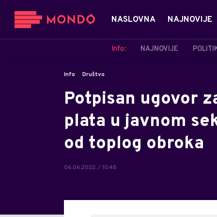
NASLOVNA
NAJNOVIJE
Info:
NAJNOVIJE
POLITI
Info
Društvo
Potpisan ugovor z
plata u javnom sek
od toplog obroka
06.06.2022. / 10:48