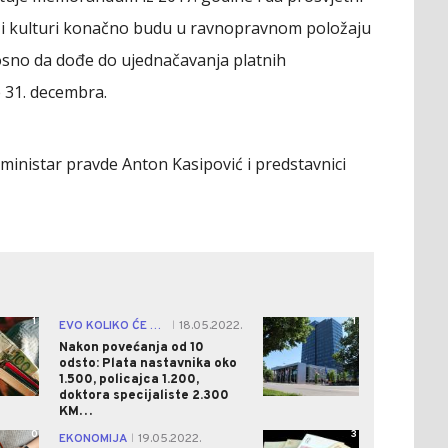
ci i kulturi konačno budu u ravnopravnom položaju
osno da dođe do ujednačavanja platnih
 31. decembra.
ministar pravde Anton Kasipović i predstavnici
1
1
EVO KOLIKO ĆE ZARAĐIVATI
18.05.2022.
|
Nakon povećanja od 10
odsto: Plata nastavnika oko
1.500, policajca 1.200,
doktora specijaliste 2.300
KM…
0
3
EKONOMIJA
19.05.2022.
|