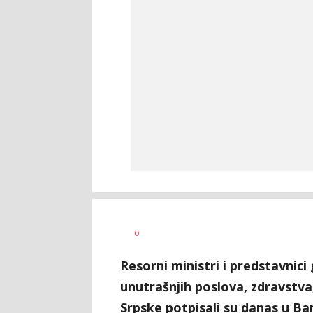
Željko
AUTOR
0
Svitlica
Resorni ministri i predstavnici
unutrašnjih poslova, zdravstva
Srpske potpisali su danas u Ba