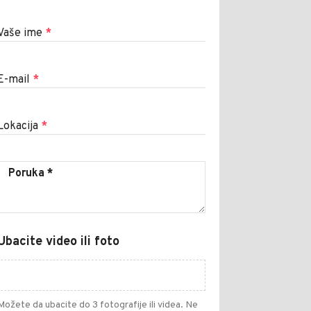
Vaše ime
*
E-mail
*
Lokacija
*
Ubacite video ili foto
Možete da ubacite do 3 fotografije ili videa. Ne