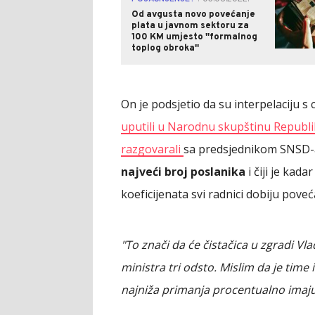
Od avgusta novo povećanje
plata u javnom sektoru za
100 KM umjesto ''formalnog
toplog obroka''
On je podsjetio da su interpelaciju s 
uputili u Narodnu skupštinu Republik
razgovarali
sa predsjednikom SNSD
najveći broj poslanika
i čiji je kad
koeficijenata svi radnici dobiju pove
"To znači da će čistačica u zgradi V
ministra tri odsto. Mislim da je time
najniža primanja procentualno imaju 