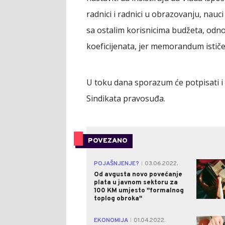
radnici i radnici u obrazovanju, nau
sa ostalim korisnicima budžeta, odn
koeficijenata, jer memorandum ističe
U toku dana sporazum će potpisati i 
Sindikata pravosuđa.
POVEZANO
POJAŠNJENJE?
03.06.2022.
|
Od avgusta novo povećanje
plata u javnom sektoru za
100 KM umjesto ''formalnog
toplog obroka''
EKONOMIJA
01.04.2022.
|