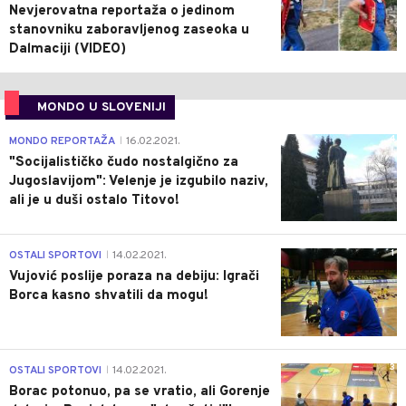
Nevjerovatna reportaža o jedinom
stanovniku zaboravljenog zaseoka u
Dalmaciji (VIDEO)
MONDO U SLOVENIJI
4
MONDO REPORTAŽA
16.02.2021.
|
"Socijalističko čudo nostalgično za
Jugoslavijom": Velenje je izgubilo naziv,
ali je u duši ostalo Titovo!
1
OSTALI SPORTOVI
14.02.2021.
|
Vujović poslije poraza na debiju: Igrači
Borca kasno shvatili da mogu!
3
OSTALI SPORTOVI
14.02.2021.
|
Borac potonuo, pa se vratio, ali Gorenje