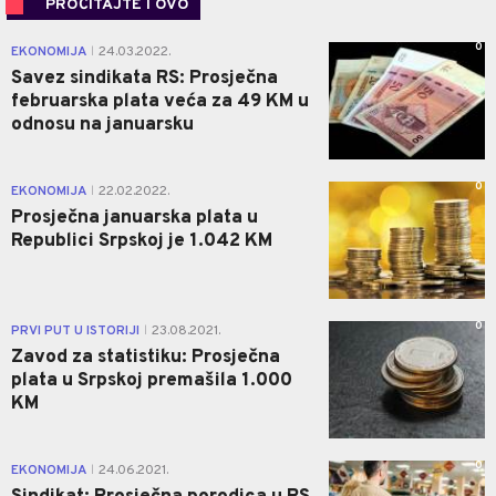
PROČITAJTE I OVO
0
EKONOMIJA
24.03.2022.
|
Savez sindikata RS: Prosječna
februarska plata veća za 49 KM u
odnosu na januarsku
0
EKONOMIJA
22.02.2022.
|
Prosječna januarska plata u
Republici Srpskoj je 1.042 KM
0
PRVI PUT U ISTORIJI
23.08.2021.
|
Zavod za statistiku: Prosječna
plata u Srpskoj premašila 1.000
KM
0
EKONOMIJA
24.06.2021.
|