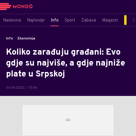
Naslovna
Najnovije
Info
Sport
Zabava
Magazin
M
Info
Ekonomija
Koliko zarađuju građani: Evo
gdje su najviše, a gdje najniže
plate u Srpskoj
01.04.2022. / 13:36