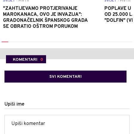
SVIJET
Pre 1 h
SVIJET
Pre 1 h
|
|
"ZAHTIJEVAMO PROTJERIVANJE
POPLAVE U K
MAROKANACA, OVO JE INVAZIJA":
OD 25.000 LJ
GRADONAČELNIK ŠPANSKOG GRADA
"DOLFIN" (V
SE OBRATIO OŠTROM PORUKOM
KOMENTARI
0
SVI KOMENTARI
Upiši ime