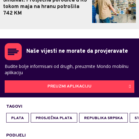
Sindikat: Prosječna porodica u RS
tokom maja na hranu potrošila
742 KM
Naše vijesti ne morate da provjeravate
Budite bolje informisani od drugih, preuzmite Mondo mobilnu
aplikaciju
PREUZMI APLIKACIJU
TAGOVI
PLATA
PROSJEČNA PLATA
REPUBLIKA SRPSKA
S
PODIJELI