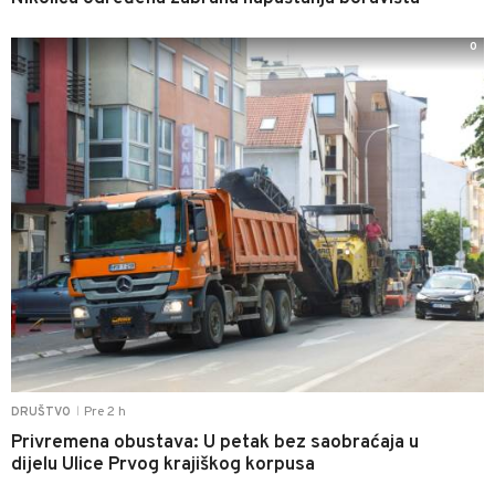
0
Pre 2 h
DRUŠTVO
|
Privremena obustava: U petak bez saobraćaja u
dijelu Ulice Prvog krajiškog korpusa