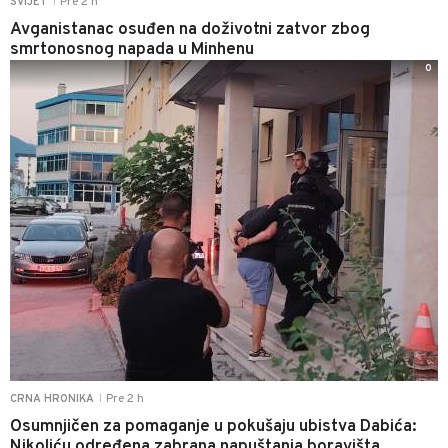
Pre 2 h
SVIJET
|
Avganistanac osuđen na doživotni zatvor zbog
smrtonosnog napada u Minhenu
0
Pre 2 h
CRNA HRONIKA
|
Osumnjičen za pomaganje u pokušaju ubistva Dabića:
Nikoliću određena zabrana napuštanja boravišta