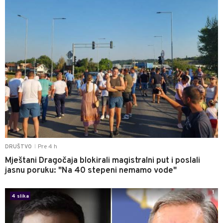
Pre 4 h
DRUŠTVO
|
Mještani Dragočaja blokirali magistralni put i poslali
jasnu poruku: "Na 40 stepeni nemamo vode"
1
4 slika