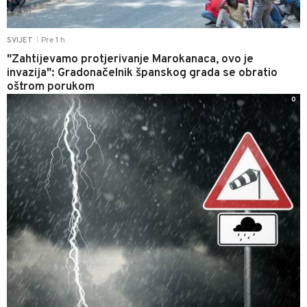
Pre 1 h
SVIJET
|
"Zahtijevamo protjerivanje Marokanaca, ovo je
invazija": Gradonačelnik španskog grada se obratio
oštrom porukom
0