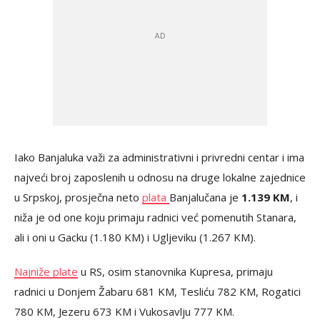
Iako Banjaluka važi za administrativni i privredni centar i ima
najveći broj zaposlenih u odnosu na druge lokalne zajednice
u Srpskoj, prosječna neto
plata
Banjalučana je
1.139 KM
, i
niža je od one koju primaju radnici već pomenutih Stanara,
ali i oni u Gacku (1.180 KM) i Ugljeviku (1.267 KM).
Najniže plate
u RS, osim stanovnika Kupresa, primaju
radnici u Donjem Žabaru 681 KM, Tesliću 782 KM, Rogatici
780 KM, Jezeru 673 KM i Vukosavlju 777 KM.