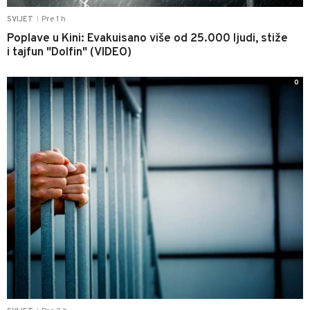
Pre 1 h
SVIJET
|
Poplave u Kini: Evakuisano više od 25.000 ljudi, stiže
i tajfun "Dolfin" (VIDEO)
0