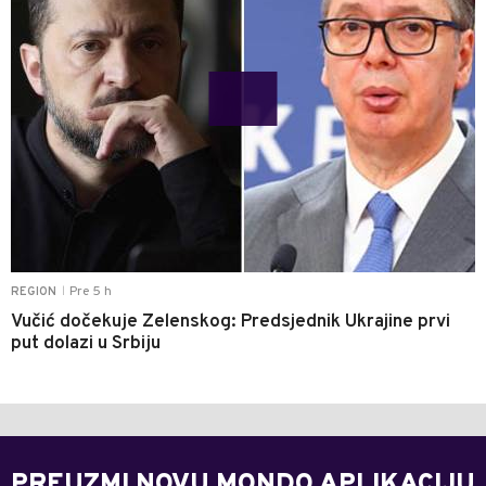
Pre 5 h
REGION
|
Vučić dočekuje Zelenskog: Predsjednik Ukrajine prvi
put dolazi u Srbiju
PREUZMI NOVU MONDO APLIKACIJU