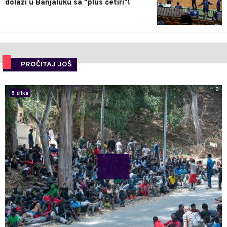
dolazi u Banjaluku sa "plus četiri"!
PROČITAJ JOŠ
0
5 slika