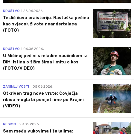
0
DRUŠTVO
28.06.2026.
|
Teslić čuva praistoriju: Rastuška pećina
kao svjedok života neandertalaca
(FOTO)
0
DRUŠTVO
06.06.2026.
|
U Mićinoj pećini s mladim naučnikom iz
BiH: Istina o šišmišima i mitu o kosi
(FOTO/VIDEO)
0
ZANIMLJIVOSTI
05.06.2026.
|
Otkriven trag nove vrste: Čovječja
ribica mogla bi ponijeti ime po Krajini
(VIDEO)
0
REGION
29.05.2026.
|
Sam među vukovima i šakalima: