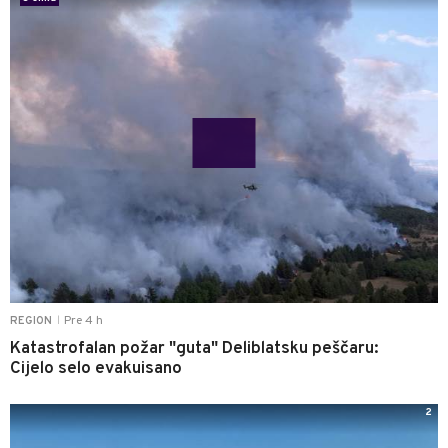
Pre 4 h
REGION
|
Katastrofalan požar "guta" Deliblatsku peščaru:
Cijelo selo evakuisano
2