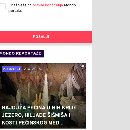
Pristajete na
pravila korišćenja
Mondo
portala.
POŠALJI
MONDO REPORTAŽE
0
21.07.2026.
PUTOVANJA
NAJDUŽA PEĆINA U BIH KRIJE
JEZERO, HILJADE ŠIŠMIŠA I
KOSTI PEĆINSKOG MED...