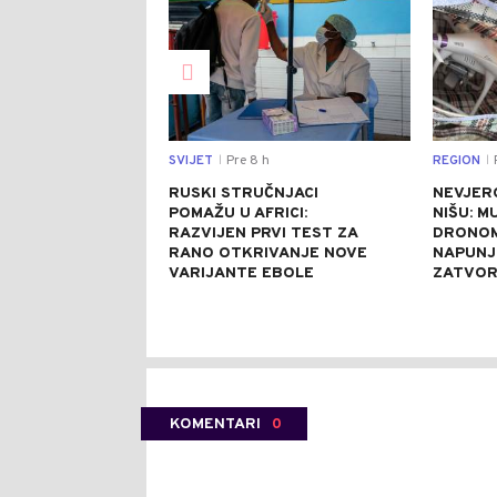
SVIJET
Pre 8 h
REGION
P
|
|
RUSKI STRUČNJACI
NEVJER
POMAŽU U AFRICI:
NIŠU: M
RAZVIJEN PRVI TEST ZA
DRONOM
RANO OTKRIVANJE NOVE
NAPUNJ
VARIJANTE EBOLE
ZATVO
KOMENTARI
0