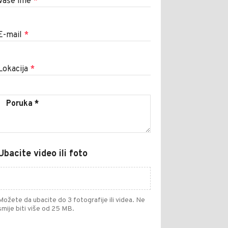
Vaše ime
*
E-mail
*
Lokacija
*
Ubacite video ili foto
Možete da ubacite do 3 fotografije ili videa. Ne
smije biti više od 25 MB.