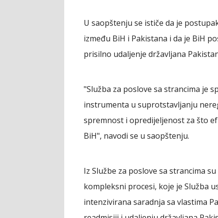
U saopštenju se ističe da je postupa
između BiH i Pakistana i da je BiH po
prisilno udaljenje državljana Pakista
"Služba za poslove sa strancima je 
instrumenta u suprotstavljanju nere
spremnost i opredijeljenost za što e
BiH", navodi se u saopštenju.
Iz Službe za poslove sa strancima su 
kompleksni procesi, koje je Služba 
intenzivirana saradnja sa vlastima P
readmisiji i udaljenju državljana Pak