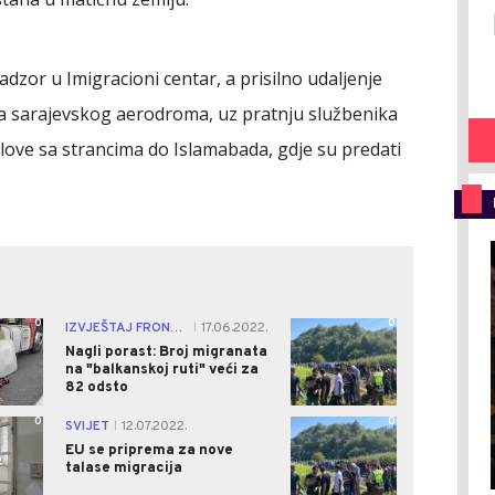
adzor u Imigracioni centar, a prisilno udaljenje
sa sarajevskog aerodroma, uz pratnju službenika
love sa strancima do Islamabada, gdje su predati
0
0
IZVJEŠTAJ FRONTEKSA
17.06.2022.
|
Nagli porast: Broj migranata
na "balkanskoj ruti" veći za
82 odsto
0
0
SVIJET
12.07.2022.
|
EU se priprema za nove
talase migracija