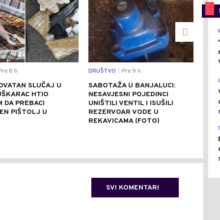
re 8 h
DRUŠTVO
Pre 9 h
REGI
|
OVATAN SLUČAJ U
SABOTAŽA U BANJALUCI:
VUČ
UŠKARAC HTIO
NESAVJESNI POJEDINCI
VEČ
 DA PREBACI
UNIŠTILI VENTIL I ISUŠILI
POZ
EN PIŠTOLJ U
REZERVOAR VODE U
RAZ
R
REKAVICAMA (FOTO)
(FO
SVI KOMENTARI