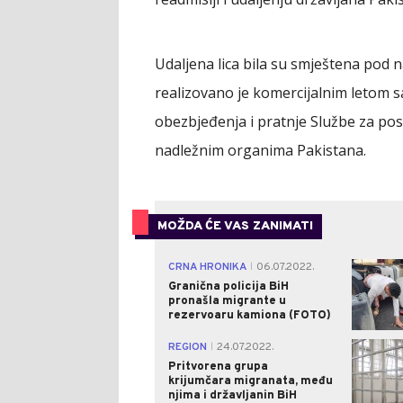
Udaljena lica bila su smještena pod n
realizovano je komercijalnim letom 
obezbjeđenja i pratnje Službe za pos
nadležnim organima Pakistana.
MOŽDA ĆE VAS ZANIMATI
CRNA HRONIKA
06.07.2022.
|
Granična policija BiH
pronašla migrante u
rezervoaru kamiona (FOTO)
REGION
24.07.2022.
|
Pritvorena grupa
krijumčara migranata, među
njima i državljanin BiH