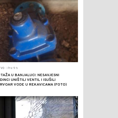
Pre 9 h
TVO
|
TAŽA U BANJALUCI: NESAVJESNI
INCI UNIŠTILI VENTIL I ISUŠILI
RVOAR VODE U REKAVICAMA (FOTO)
0