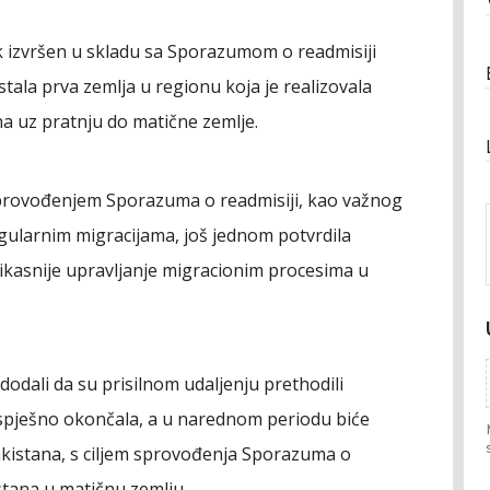
k izvršen u skladu sa Sporazumom o readmisiji
stala prva zemlja u regionu koja je realizovala
na uz pratnju do matične zemlje.
sprovođenjem Sporazuma o readmisiji, kao važnog
gularnim migracijama, još jednom potvrdila
fikasnije upravljanje migracionim procesima u
dodali da su prisilnom udaljenju prethodili
uspješno okončala, a u narednom periodu biće
akistana, s ciljem sprovođenja Sporazuma o
istana u matičnu zemlju.