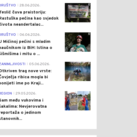
0
DRUŠTVO
28.06.2026.
|
Teslić čuva praistoriju:
Rastuška pećina kao svjedok
života neandertalac...
0
DRUŠTVO
06.06.2026.
|
U Mićinoj pećini s mladim
naučnikom iz BiH: Istina o
šišmišima i mitu o ...
0
ZANIMLJIVOSTI
05.06.2026.
|
Otkriven trag nove vrste:
Čovječja ribica mogla bi
ponijeti ime po Kraji...
0
REGION
29.05.2026.
|
Sam među vukovima i
šakalima: Nevjerovatna
reportaža o jedinom
stanovnik...
0
0