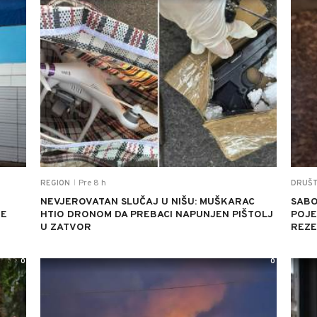
Pre 8 h
REGION
DRUŠ
|
NEVJEROVATAN SLUČAJ U NIŠU: MUŠKARAC
SABO
JE
HTIO DRONOM DA PREBACI NAPUNJEN PIŠTOLJ
POJED
U ZATVOR
REZE
0
0