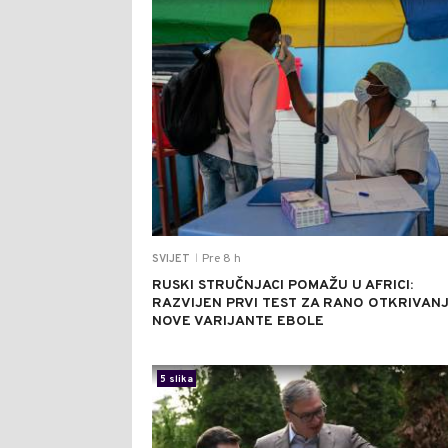
Pre 8 h
SVIJET
|
RUSKI STRUČNJACI POMAŽU U AFRICI:
RAZVIJEN PRVI TEST ZA RANO OTKRIVAN
NOVE VARIJANTE EBOLE
5 slika