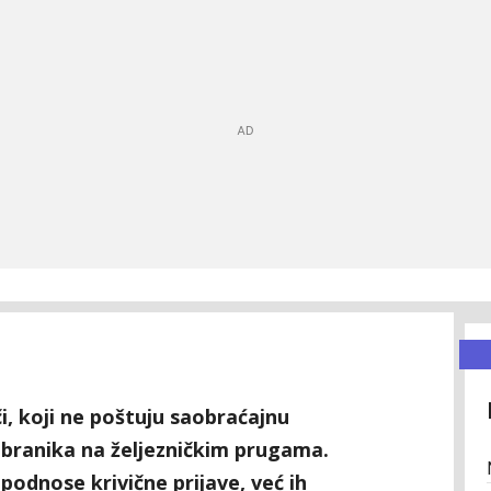
i, koji ne poštuju saobraćajnu
olubranika na željezničkim prugama.
podnose krivične prijave, već ih