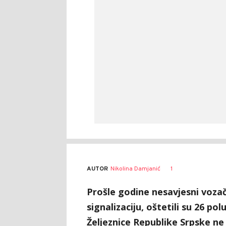
AUTOR
Nikolina Damjanić
1
Prošle godine nesavjesni vozač
signalizaciju, oštetili su 26 p
Željeznice Republike Srpske ne 