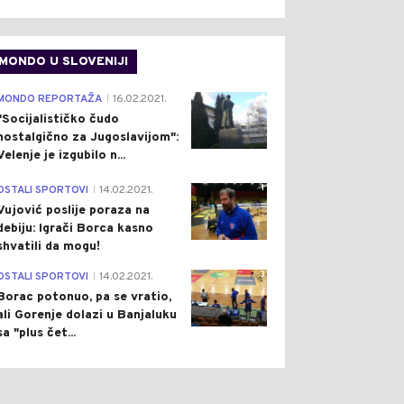
MONDO U SLOVENIJI
4
MONDO REPORTAŽA
16.02.2021.
|
"Socijalističko čudo
nostalgično za Jugoslavijom":
Velenje je izgubilo n...
1
OSTALI SPORTOVI
14.02.2021.
|
Vujović poslije poraza na
debiju: Igrači Borca kasno
shvatili da mogu!
3
OSTALI SPORTOVI
14.02.2021.
|
Borac potonuo, pa se vratio,
ali Gorenje dolazi u Banjaluku
sa "plus čet...