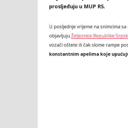
prosljeđuju u MUP RS.
U posljednje vrijeme na snimcima s
objavljuju
Željeznice Republike Srps
vozači oštete ili čak slome rampe po
konstantnim apelima koje upućuju 