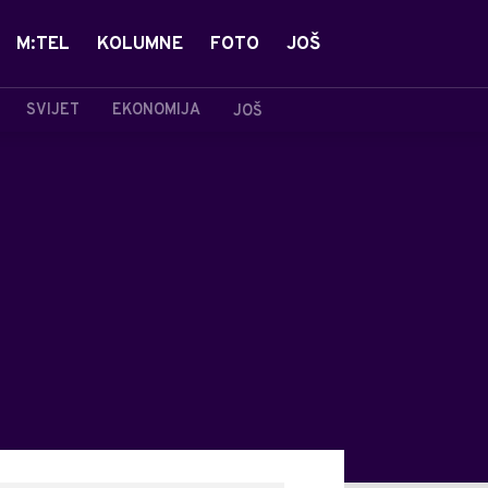
M:TEL
KOLUMNE
FOTO
JOŠ
SVIJET
EKONOMIJA
JOŠ