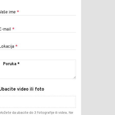
Vaše ime
*
E-mail
*
Lokacija
*
Ubacite video ili foto
Možete da ubacite do 3 fotografije ili videa. Ne