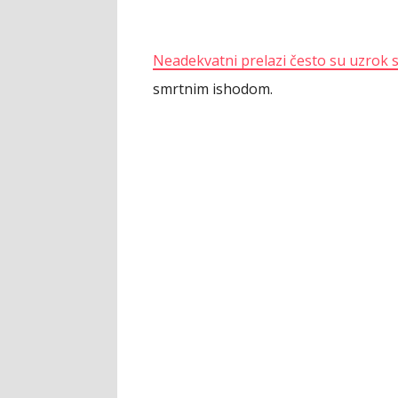
Neadekvatni prelazi često su uzrok
smrtnim ishodom.