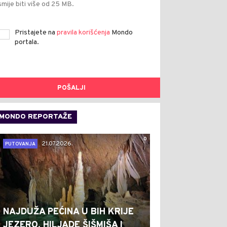
smije biti više od 25 MB.
Pristajete na
pravila korišćenja
Mondo
portala.
POŠALJI
MONDO REPORTAŽE
0
21.07.2026.
PUTOVANJA
NAJDUŽA PEĆINA U BIH KRIJE
JEZERO, HILJADE ŠIŠMIŠA I