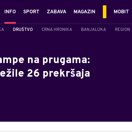
INFO
SPORT
ZABAVA
MAGAZIN
MOBIT
KA
DRUŠTVO
CRNA HRONIKA
BANJALUKA
REGION
rampe na prugama:
ežile 26 prekršaja