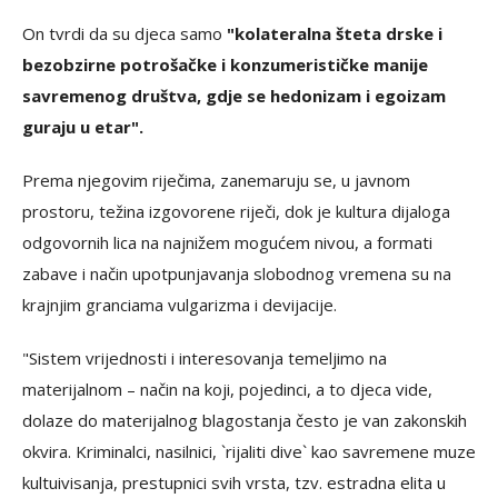
On tvrdi da su djeca samo
"kolateralna šteta drske i
bezobzirne potrošačke i konzumerističke manije
savremenog društva, gdje se hedonizam i egoizam
guraju u etar".
Prema njegovim riječima, zanemaruju se, u javnom
prostoru, težina izgovorene riječi, dok je kultura dijaloga
odgovornih lica na najnižem mogućem nivou, a formati
zabave i način upotpunjavanja slobodnog vremena su na
krajnjim granciama vulgarizma i devijacije.
"Sistem vrijednosti i interesovanja temeljimo na
materijalnom – način na koji, pojedinci, a to djeca vide,
dolaze do materijalnog blagostanja često je van zakonskih
okvira. Kriminalci, nasilnici, `rijaliti dive` kao savremene muze
kultuivisanja, prestupnici svih vrsta, tzv. estradna elita u