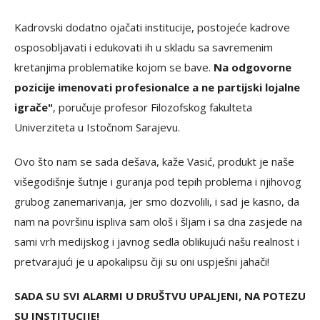
Kadrovski dodatno ojačati institucije, postojeće kadrove
osposobljavati i edukovati ih u skladu sa savremenim
kretanjima problematike kojom se bave.
Na odgovorne
pozicije imenovati profesionalce a ne partijski lojalne
igrače"
, poručuje profesor Filozofskog fakulteta
Univerziteta u Istočnom Sarajevu.
Ovo što nam se sada dešava, kaže Vasić, produkt je naše
višegodišnje šutnje i guranja pod tepih problema i njihovog
grubog zanemarivanja, jer smo dozvolili, i sad je kasno, da
nam na površinu ispliva sam ološ i šljam i sa dna zasjede na
sami vrh medijskog i javnog sedla oblikujući našu realnost i
pretvarajući je u apokalipsu čiji su oni uspješni jahači!
SADA SU SVI ALARMI U DRUŠTVU UPALJENI, NA POTEZU
SU INSTITUCIJE!