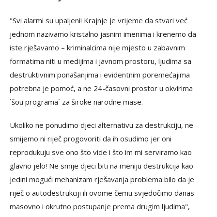
"Svi alarmi su upaljeni! Krajnje je vrijeme da stvari već
jednom nazivamo kristalno jasnim imenima i krenemo da
iste rješavamo – kriminalcima nije mjesto u zabavnim
formatima niti u medijima i javnom prostoru, ljudima sa
destruktivnim ponašanjima i evidentnim poremećajima
potrebna je pomoć, a ne 24-časovni prostor u okvirima
`šou programa` za široke narodne mase.
Ukoliko ne ponudimo djeci alternativu za destrukciju, ne
smijemo ni riječ progovoriti da ih osudimo jer oni
reprodukuju sve ono što vide i što im mi serviramo kao
glavno jelo! Ne smije djeci biti na meniju destrukcija kao
jedini mogući mehanizam rješavanja problema bilo da je
riječ o autodestrukciji ili ovome čemu svjedočimo danas –
masovno i okrutno postupanje prema drugim ljudima",