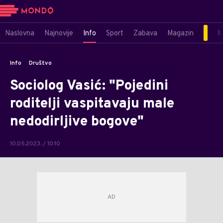
Naslovna
Najnovije
Info
Sport
Zabava
Magazin
M
Info
Društvo
Sociolog Vasić: "Pojedini
roditelji vaspitavaju male
nedodirljive bogove"
10.05.2023. / 10:10