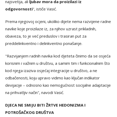
najsvetija, ali
ljubav mora da proizilazi iz
odgovornosti
", ističe Vasić.
Prema njegovoj ocjeni, ukoliko dijete nema razvijene radne
navike koje proizilaze iz, za njihov uzrast prikladnih,
obaveza, to je već preduslov i trasiran put za
preddelinkventno i delinkventno ponašanje.
"Razvijanjem radnih navika kod djeteta činimo da se osjeća
korisnim i važnim u društvu, a samim tim i funkcionalnim što
kod njega izaziva osjećaj integracije u društvo, a ne
odbačenosti, koju upravo vidimo kao ključan indikator
devijacije – odnosno kao nemogućnost socijalne adaptacije
na prihvatljiv način", navodi Vasić.
DJECA NE SMIJU BITI ŽRTVE HEDONIZMA I
POTROŠAČKOG DRUŠTVA