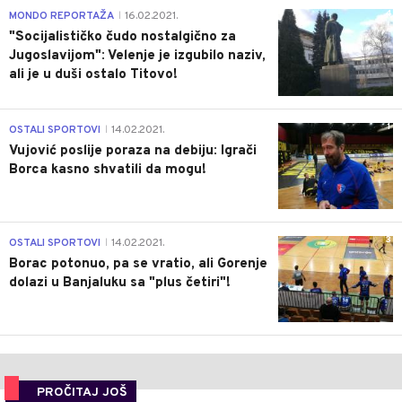
4
MONDO REPORTAŽA
16.02.2021.
|
"Socijalističko čudo nostalgično za
Jugoslavijom": Velenje je izgubilo naziv,
ali je u duši ostalo Titovo!
1
OSTALI SPORTOVI
14.02.2021.
|
Vujović poslije poraza na debiju: Igrači
Borca kasno shvatili da mogu!
3
OSTALI SPORTOVI
14.02.2021.
|
Borac potonuo, pa se vratio, ali Gorenje
dolazi u Banjaluku sa "plus četiri"!
PROČITAJ JOŠ