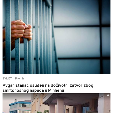
Pre 1 h
SVIJET
|
Avganistanac osuđen na doživotni zatvor zbog
smrtonosnog napada u Minhenu
0