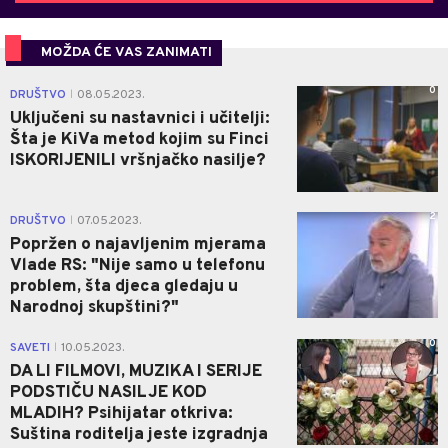
MOŽDA ĆE VAS ZANIMATI
0
DRUŠTVO
08.05.2023.
|
Uključeni su nastavnici i učitelji:
Šta je KiVa metod kojim su Finci
ISKORIJENILI vršnjačko nasilje?
2
DRUŠTVO
07.05.2023.
|
Popržen o najavljenim mjerama
Vlade RS: "Nije samo u telefonu
problem, šta djeca gledaju u
Narodnoj skupštini?"
0
SAVETI
10.05.2023.
|
DA LI FILMOVI, MUZIKA I SERIJE
PODSTIČU NASILJE KOD
MLADIH? Psihijatar otkriva:
Suština roditelja jeste izgradnja