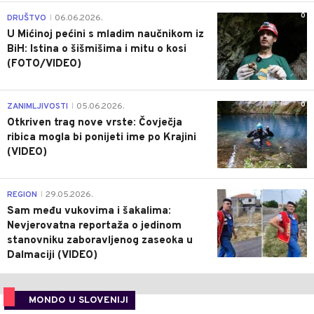
0
DRUŠTVO
06.06.2026.
|
U Mićinoj pećini s mladim naučnikom iz
BiH: Istina o šišmišima i mitu o kosi
(FOTO/VIDEO)
0
ZANIMLJIVOSTI
05.06.2026.
|
Otkriven trag nove vrste: Čovječja
ribica mogla bi ponijeti ime po Krajini
(VIDEO)
0
REGION
29.05.2026.
|
Sam među vukovima i šakalima:
Nevjerovatna reportaža o jedinom
stanovniku zaboravljenog zaseoka u
Dalmaciji (VIDEO)
MONDO U SLOVENIJI