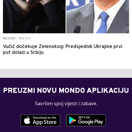
Pre 4 h
REGION
|
Vučić dočekuje Zelenskog: Predsjednik Ukrajine prvi
put dolazi u Srbiju
PREUZMI NOVU MONDO APLIKACIJU
Savršen spoj vijesti i zabave.