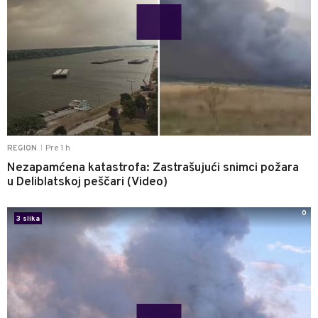
Pre 1 h
REGION
|
Nezapamćena katastrofa: Zastrašujući snimci požara
u Deliblatskoj peščari (Video)
0
3 slika