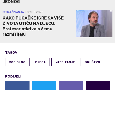
JEDNOG
0
ISTRAŽIVANJA
09.05.2023.
|
KAKO PUCAČKE IGRE SA VIŠE
ŽIVOTA UTIČU NA DJECU:
Profesor otkriva o čemu
razmišljaju
TAGOVI
SOCIOLOG
DJECA
VASPITANJE
DRUŠTVO
PODIJELI