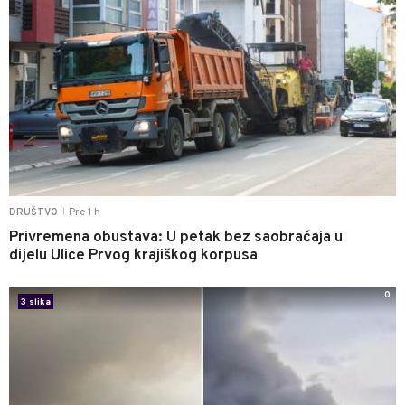
Pre 1 h
DRUŠTVO
|
Privremena obustava: U petak bez saobraćaja u
dijelu Ulice Prvog krajiškog korpusa
0
3 slika