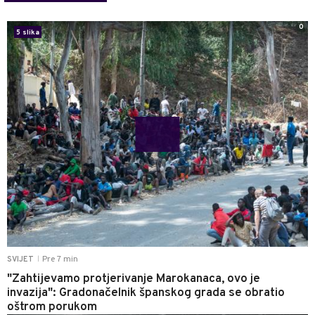
0
5 slika
Pre 7 min
SVIJET
|
"Zahtijevamo protjerivanje Marokanaca, ovo je
invazija": Gradonačelnik španskog grada se obratio
oštrom porukom