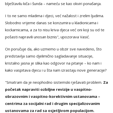
blještavilu kiča i šunda – nameću se kao okviri ponašanja.
I to ne samo mladima i djeci, već nažalost i zrelim ljudima.
Slobodno vrijeme danas se konzumira u kladionicama i
kockarnicama, a za to nisu kriva djeca već oni koji su od te
pošasti napravili unosan biznis", upozorava Vasić.
On poručuje da, ako uzmemo u obzir sve navedeno, što
predstavlja samo djelimično sagladavanje situacije,
kristalno jasna je slika kao odgovor na pitanje – ko nam i
kako vaspitava djecu i u šta nam izrastaju nove generacije?
"Smatram da je neophodno sistemski rješavati problem.
Za
početak napraviti ozbiljne revizije u vaspitno-
obrazovnim i vaspitno-korektivnim ustanovama –
centrima za socijalni rad i drugim specijalizovanim
ustanovama za rad sa osjetljivom populacijom.