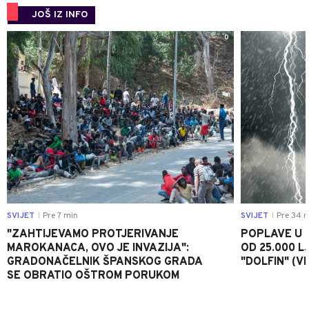
JOŠ IZ INFO
0
SVIJET
Pre 7 min
SVIJET
Pre 34 m
|
|
"ZAHTIJEVAMO PROTJERIVANJE
POPLAVE U K
MAROKANACA, OVO JE INVAZIJA":
OD 25.000 LJ
GRADONAČELNIK ŠPANSKOG GRADA
"DOLFIN" (V
SE OBRATIO OŠTROM PORUKOM