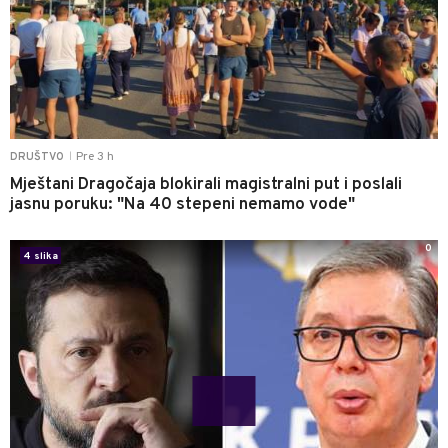
Pre 3 h
DRUŠTVO
|
Mještani Dragočaja blokirali magistralni put i poslali
jasnu poruku: "Na 40 stepeni nemamo vode"
0
4 slika