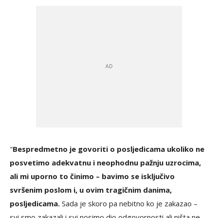
"
Bespredmetno je govoriti o posljedicama ukoliko ne
posvetimo adekvatnu i neophodnu pažnju uzrocima,
ali mi uporno to činimo – bavimo se isključivo
svršenim poslom i, u ovim tragičnim danima,
posljedicama.
Sada je skoro pa nebitno ko je zakazao –
svi smo zakazali i svi nosimo dio odgovornosti ali ništa ne