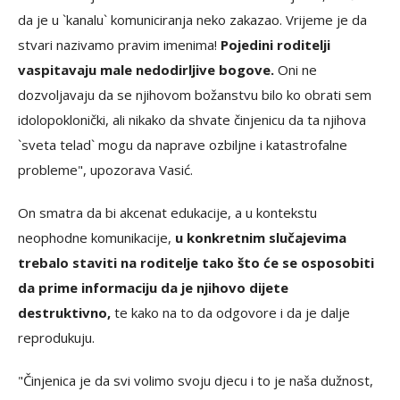
da je u `kanalu` komuniciranja neko zakazao. Vrijeme je da
stvari nazivamo pravim imenima!
Pojedini roditelji
vaspitavaju male nedodirljive bogove.
Oni ne
dozvoljavaju da se njihovom božanstvu bilo ko obrati sem
idolopoklonički, ali nikako da shvate činjenicu da ta njihova
`sveta telad` mogu da naprave ozbiljne i katastrofalne
probleme", upozorava Vasić.
On smatra da bi akcenat edukacije, a u kontekstu
neophodne komunikacije,
u konkretnim slučajevima
trebalo staviti na roditelje tako što će se osposobiti
da prime informaciju da je njihovo dijete
destruktivno,
te kako na to da odgovore i da je dalje
reprodukuju.
"Činjenica je da svi volimo svoju djecu i to je naša dužnost,