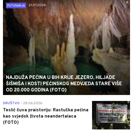
0
21.07.2026.
PUTOVANJA
NAJDUŽA PEĆINA U BIH KRIJE JEZERO, HILJADE
ŠIŠMIŠA I KOSTI PEĆINSKOG MEDVJEDA STARE VIŠE
OD 20.000 GODINA (FOTO)
0
DRUŠTVO
28.06.2026.
|
Teslić čuva praistoriju: Rastuška pećina
kao svjedok života neandertalaca
(FOTO)