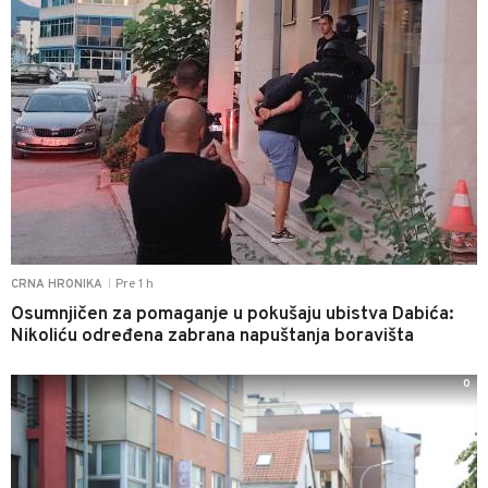
Pre 1 h
CRNA HRONIKA
|
Osumnjičen za pomaganje u pokušaju ubistva Dabića:
Nikoliću određena zabrana napuštanja boravišta
0