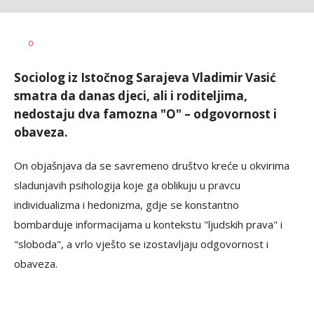
Dragana
AUTOR
0
Božić
Sociolog iz Istočnog Sarajeva Vladimir Vasić
smatra da danas djeci, ali i roditeljima,
nedostaju dva famozna "O" – odgovornost i
obaveza.
On objašnjava da se savremeno društvo kreće u okvirima
sladunjavih psihologija koje ga oblikuju u pravcu
individualizma i hedonizma, gdje se konstantno
bombarduje informacijama u kontekstu "ljudskih prava" i
"sloboda", a vrlo vješto se izostavljaju odgovornost i
obaveza.