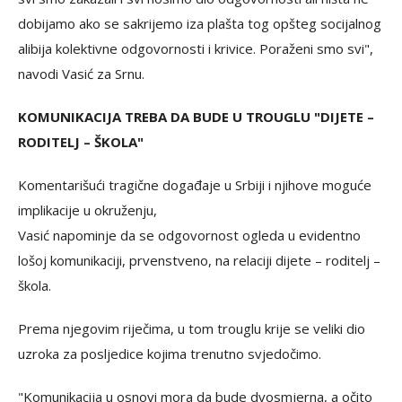
dobijamo ako se sakrijemo iza plašta tog opšteg socijalnog
alibija kolektivne odgovornosti i krivice. Poraženi smo svi",
navodi Vasić za Srnu.
KOMUNIKACIJA TREBA DA BUDE U TROUGLU "DIJETE –
RODITELJ – ŠKOLA"
Komentarišući tragične događaje u Srbiji i njihove moguće
implikacije u okruženju,
Vasić napominje da se odgovornost ogleda u evidentno
lošoj komunikaciji, prvenstveno, na relaciji dijete – roditelj –
škola.
Prema njegovim riječima, u tom trouglu krije se veliki dio
uzroka za posljedice kojima trenutno svjedočimo.
"Komunikacija u osnovi mora da bude dvosmjerna, a očito