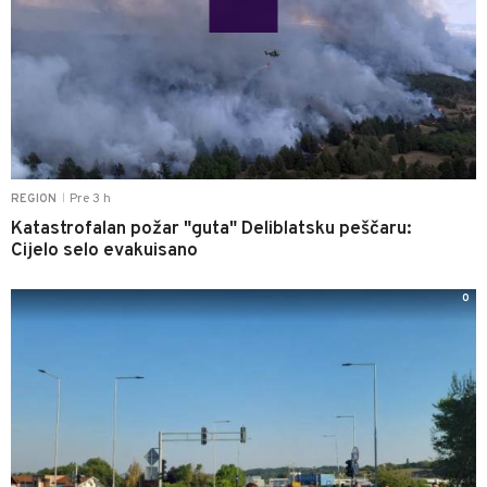
Pre 3 h
REGION
|
Katastrofalan požar "guta" Deliblatsku peščaru:
Cijelo selo evakuisano
0