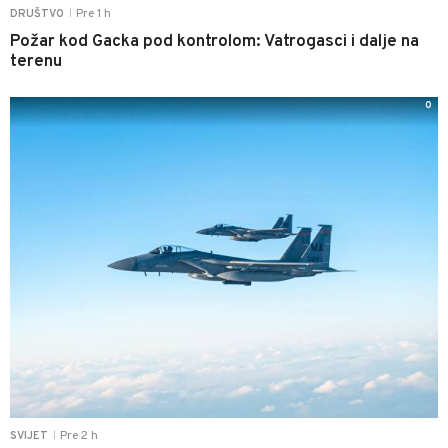
Pre 1 h
DRUŠTVO
|
Požar kod Gacka pod kontrolom: Vatrogasci i dalje na
terenu
0
Pre 2 h
SVIJET
|