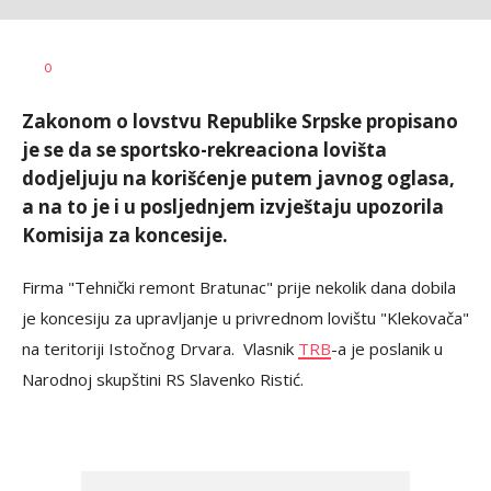
Željko
AUTOR
0
Svitlica
Zakonom o lovstvu Republike Srpske propisano
je se da se sportsko-rekreaciona lovišta
dodjeljuju na korišćenje putem javnog oglasa,
a na to je i u posljednjem izvještaju upozorila
Komisija za koncesije.
Firma "Tehnički remont Bratunac" prije nekolik dana dobila
je koncesiju za upravljanje u privrednom lovištu "Klekovača"
na teritoriji Istočnog Drvara. Vlasnik
TRB
-a je poslanik u
Narodnoj skupštini RS Slavenko Ristić.