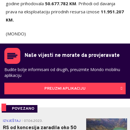
godine prihodovala
50.677.782 KM
. Prihodi od davanja
prava na eksploataciju prirodnih resursa iznose
11.951.207
KM.
(MONDO)
Naše vijesti ne morate da provjeravate
Budite bolje informisani od drugih, preuzmite Mondo mobilnu
aplikaciju
PREUZMI APLIKACIJU
POVEZANO
1
IZVJEŠTAJ
07.06.2023.
|
RS od koncesija zaradila oko 50