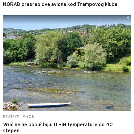
NORAD presreo dva aviona kod Trampovog kluba
0
Pre 2 h
DRUŠTVO
|
Vrućine ne popuštaju: U BiH temperature do 40
stepeni