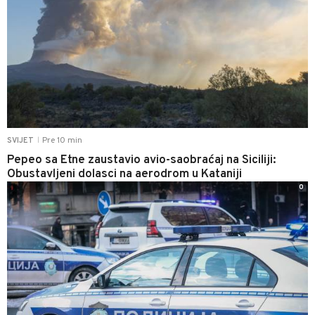
Pre 10 min
SVIJET
|
Pepeo sa Etne zaustavio avio-saobraćaj na Siciliji:
Obustavljeni dolasci na aerodrom u Kataniji
0