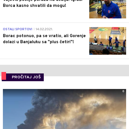
Borca kasno shvatili da mogu!
3
OSTALI SPORTOVI
14.02.2021.
|
Borac potonuo, pa se vratio, ali Gorenje
dolazi u Banjaluku sa "plus četiri"!
PROČITAJ JOŠ
0