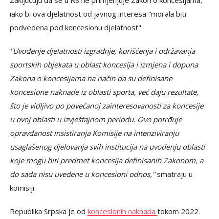
Zaključuju da se u RS ne primjenjuje Zakon o koncesijama,
iako bi ova djelatnost od javnog interesa "morala biti
podvedena pod koncesionu djelatnost".
"Uvođenje djelatnosti izgradnje, korišćenja i održavanja
sportskih objekata u oblast koncesija i izmjena i dopuna
Zakona o koncesijama na način da su definisane
koncesione naknade iz oblasti sporta, već daju rezultate,
što je vidljivo po povećanoj zainteresovanosti za koncesije
u ovoj oblasti u izvještajnom periodu. Ovo potrđuje
opravdanost insistiranja Komisije na intenziviranju
usaglašenog djelovanja svih institucija na uvođenju oblasti
koje mogu biti predmet koncesija definisanih Zakonom, a
do sada nisu uvedene u koncesioni odnos,"
smatraju u
komisiji.
Republika Srpska je od
koncesionih naknada
tokom 2022.