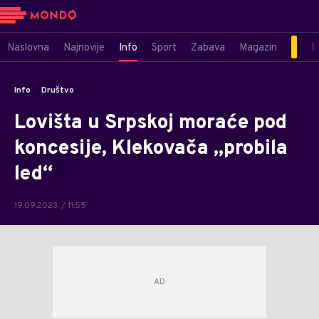
Naslovna
Najnovije
Info
Sport
Zabava
Magazin
M
Info
Društvo
Lovišta u Srpskoj moraće pod
koncesije, Klekovača „probila
led“
19.09.2023. / 11:55