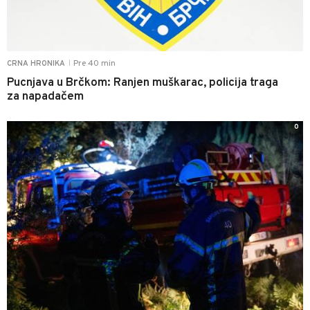
Pre 40 min
CRNA HRONIKA
|
Pucnjava u Brčkom: Ranjen muškarac, policija traga
za napadačem
0