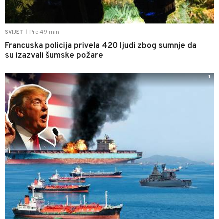
Pre 49 min
SVIJET
|
Francuska policija privela 420 ljudi zbog sumnje da
su izazvali šumske požare
1