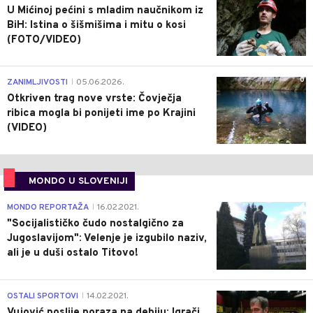
U Mićinoj pećini s mladim naučnikom iz
BiH: Istina o šišmišima i mitu o kosi
(FOTO/VIDEO)
0
ZANIMLJIVOSTI
05.06.2026.
|
Otkriven trag nove vrste: Čovječja
ribica mogla bi ponijeti ime po Krajini
(VIDEO)
MONDO U SLOVENIJI
4
MONDO REPORTAŽA
16.02.2021.
|
"Socijalističko čudo nostalgično za
Jugoslavijom": Velenje je izgubilo naziv,
ali je u duši ostalo Titovo!
1
OSTALI SPORTOVI
14.02.2021.
|
Vujović poslije poraza na debiju: Igrači