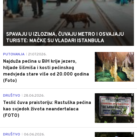
SPAVAJU U IZLOZIMA, ČUVAJU METRO I OSVAJAJU
TURISTE: MAČKE SU VLADARI ISTANBULA
0
PUTOVANJA
21.07.2026.
|
Najduža pećina u BiH krije jezero,
hiljade šišmiša i kosti pećinskog
medvjeda stare više od 20.000 godina
(Foto)
0
DRUŠTVO
28.06.2026.
|
Teslić čuva praistoriju: Rastuška pećina
kao svjedok života neandertalaca
(FOTO)
0
DRUŠTVO
06.06.2026.
|