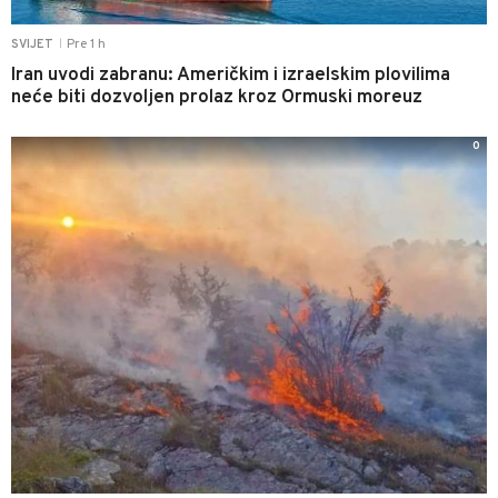
Pre 1 h
SVIJET
|
Iran uvodi zabranu: Američkim i izraelskim plovilima
neće biti dozvoljen prolaz kroz Ormuski moreuz
0