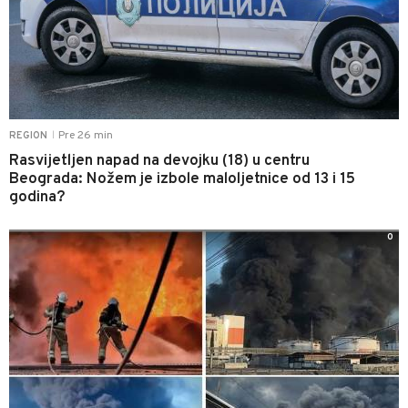
Pre 26 min
REGION
|
Rasvijetljen napad na devojku (18) u centru
Beograda: Nožem je izbole maloljetnice od 13 i 15
godina?
0