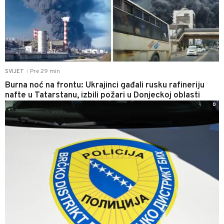
Pre 29 min
SVIJET
|
Burna noć na frontu: Ukrajinci gađali rusku rafineriju
nafte u Tatarstanu, izbili požari u Donjeckoj oblasti
0