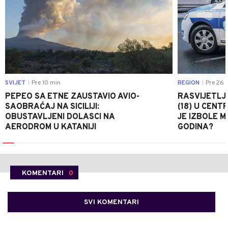
SVIJET
Pre 10 min
REGION
Pre 26 
|
|
PEPEO SA ETNE ZAUSTAVIO AVIO-
RASVIJETLJ
SAOBRAĆAJ NA SICILIJI:
(18) U CEN
OBUSTAVLJENI DOLASCI NA
JE IZBOLE M
AERODROM U KATANIJI
GODINA?
KOMENTARI
0
SVI KOMENTARI