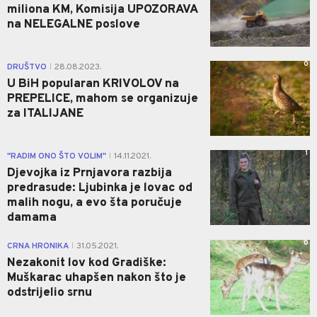
miliona KM, Komisija UPOZORAVA
na NELEGALNE poslove
0
DRUŠTVO
28.08.2023.
|
U BiH popularan KRIVOLOV na
PREPELICE, mahom se organizuje
za ITALIJANE
1
"RADIM ONO ŠTO VOLIM"
14.11.2021.
|
Djevojka iz Prnjavora razbija
predrasude: Ljubinka je lovac od
malih nogu, a evo šta poručuje
damama
0
CRNA HRONIKA
31.05.2021.
|
Nezakonit lov kod Gradiške:
Muškarac uhapšen nakon što je
odstrijelio srnu