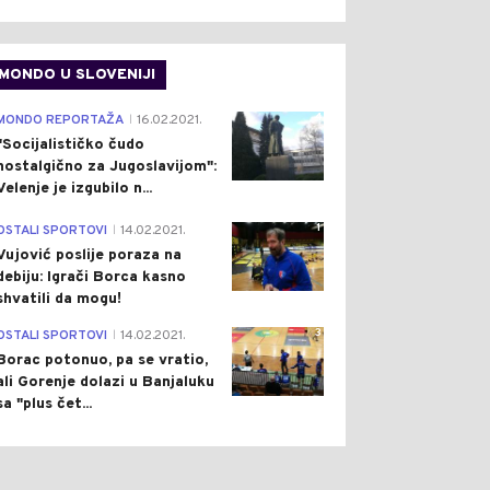
MONDO U SLOVENIJI
4
MONDO REPORTAŽA
16.02.2021.
|
"Socijalističko čudo
nostalgično za Jugoslavijom":
Velenje je izgubilo n...
1
OSTALI SPORTOVI
14.02.2021.
|
Vujović poslije poraza na
debiju: Igrači Borca kasno
shvatili da mogu!
3
OSTALI SPORTOVI
14.02.2021.
|
Borac potonuo, pa se vratio,
ali Gorenje dolazi u Banjaluku
sa "plus čet...