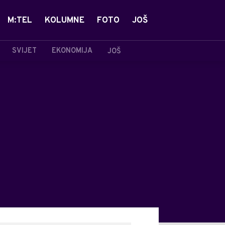
M:TEL
KOLUMNE
FOTO
JOŠ
SVIJET
EKONOMIJA
JOŠ