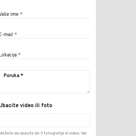
Vaše ime
*
E-mail
*
Lokacija
*
Ubacite video ili foto
Možete da ubacite do 3 fotografije ili videa. Ne