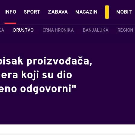
INFO
SPORT
ZABAVA
MAGAZIN
MOBIT
KA
DRUŠTVO
CRNA HRONIKA
BANJALUKA
REGION
pisak proizvođača,
era koji su dio
eno odgovorni"