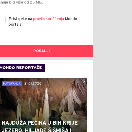
smije biti više od 25 MB.
Pristajete na
pravila korišćenja
Mondo
portala.
POŠALJI
MONDO REPORTAŽE
0
21.07.2026.
PUTOVANJA
NAJDUŽA PEĆINA U BIH KRIJE
JEZERO, HILJADE ŠIŠMIŠA I