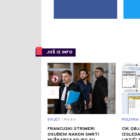
JOŠ IZ INFO
0
SVIJET
Pre 5 h
POLITIKA
|
FRANCUSKI STRIMERI
CIK OBJ
OSUĐENI NAKON SMRTI
IZGLEDA