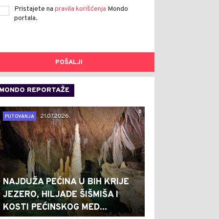
Pristajete na
pravila korišćenja
Mondo
portala.
POŠALJI
MONDO REPORTAŽE
0
21.07.2026.
PUTOVANJA
NAJDUŽA PEĆINA U BIH KRIJE
JEZERO, HILJADE ŠIŠMIŠA I
KOSTI PEĆINSKOG MED...