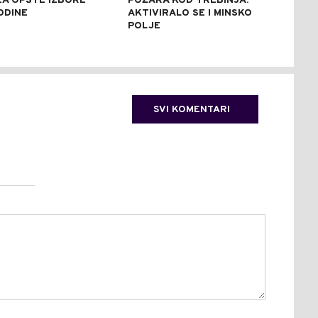
 ZA OPŠTE IZBORE
POŽARA KOD TREBINJA:
ASF
ODINE
AKTIVIRALO SE I MINSKO
STE
POLJE
SVI KOMENTARI