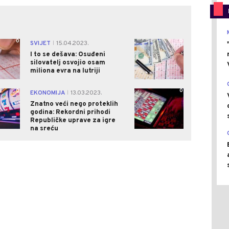
0
0
SVIJET
15.04.2023.
|
I to se dešava: Osuđeni
silovatelj osvojio osam
miliona evra na lutriji
0
0
EKONOMIJA
13.03.2023.
|
Znatno veći nego proteklih
godina: Rekordni prihodi
Republičke uprave za igre
na sreću