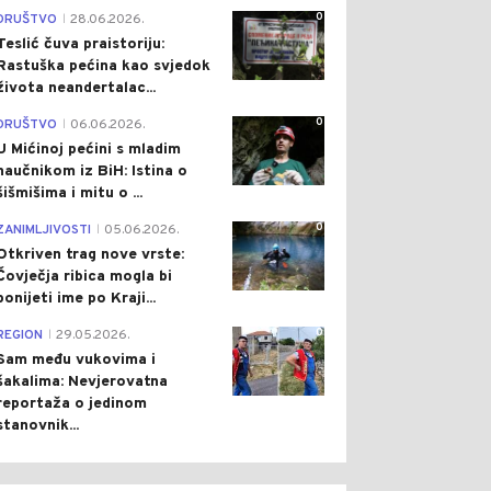
0
DRUŠTVO
28.06.2026.
|
Teslić čuva praistoriju:
Rastuška pećina kao svjedok
života neandertalac...
0
DRUŠTVO
06.06.2026.
|
U Mićinoj pećini s mladim
naučnikom iz BiH: Istina o
šišmišima i mitu o ...
0
ZANIMLJIVOSTI
05.06.2026.
|
Otkriven trag nove vrste:
Čovječja ribica mogla bi
ponijeti ime po Kraji...
0
REGION
29.05.2026.
|
Sam među vukovima i
šakalima: Nevjerovatna
reportaža o jedinom
stanovnik...