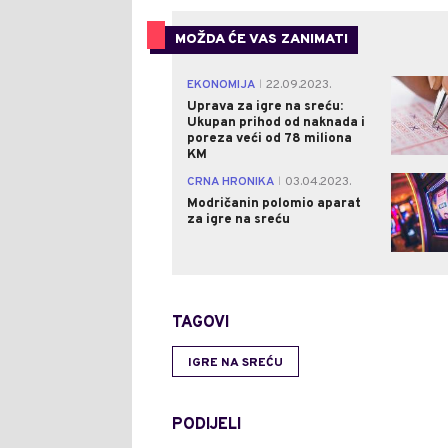
MOŽDA ĆE VAS ZANIMATI
EKONOMIJA
22.09.2023.
|
Uprava za igre na sreću:
Ukupan prihod od naknada i
poreza veći od 78 miliona
KM
CRNA HRONIKA
03.04.2023.
|
Modričanin polomio aparat
za igre na sreću
TAGOVI
IGRE NA SREĆU
PODIJELI