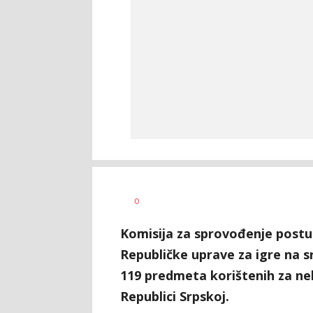
Nikolina
AUTOR
0
Damjanić
Komisija za sprovođenje post
Republičke uprave za igre na s
119 predmeta korištenih za nel
Republici Srpskoj.