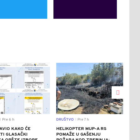
0
0
Pre 6 h
DRUŠTVO
Pre 7 h
SVIJ
|
|
AVIO KAKO ĆE
HELIKOPTER MUP-A RS
CRV
TI GLASAČKI
POMAŽE U GAŠENJU
ITA