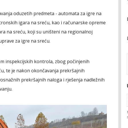
štavanja oduzetih predmeta - automata za igre na
ktronskih igara na sreću, kao i računarske opreme
ara na sreću, koji su uništeni na regionalnoj
uprave za igre na sreću.
m inspekcijskih kontrola, zbog počinjenih
ću, te je nakon okončavanja prekršajnih
snažnih prekršajnih naloga i rješenja nadležnih
vanju.