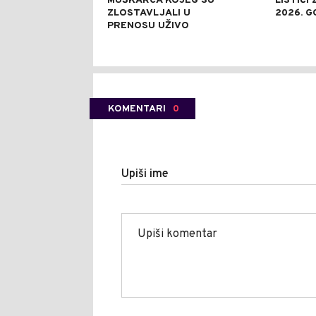
MUŠKARCA KOJEG SU
LISTIĆI
ZLOSTAVLJALI U
2026. G
PRENOSU UŽIVO
KOMENTARI
0
Upiši ime