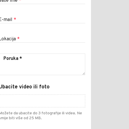
Vaše ime
*
E-mail
*
Lokacija
*
Ubacite video ili foto
Možete da ubacite do 3 fotografije ili videa. Ne
smije biti više od 25 MB.