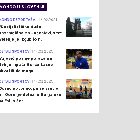
MONDO U SLOVENIJI
4
MONDO REPORTAŽA
16.02.2021.
|
"Socijalističko čudo
nostalgično za Jugoslavijom":
Velenje je izgubilo n...
1
OSTALI SPORTOVI
14.02.2021.
|
Vujović poslije poraza na
debiju: Igrači Borca kasno
shvatili da mogu!
3
OSTALI SPORTOVI
14.02.2021.
|
Borac potonuo, pa se vratio,
ali Gorenje dolazi u Banjaluku
sa "plus čet...