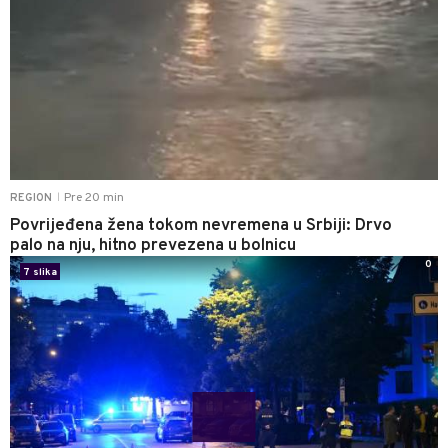
Pre 20 min
REGION
|
Povrijeđena žena tokom nevremena u Srbiji: Drvo
palo na nju, hitno prevezena u bolnicu
0
7 slika