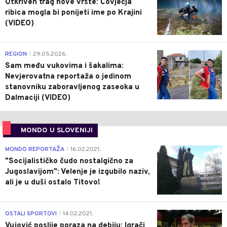
Otkriven trag nove vrste: Čovječja
ribica mogla bi ponijeti ime po Krajini
(VIDEO)
0
REGION
29.05.2026.
|
Sam među vukovima i šakalima:
Nevjerovatna reportaža o jedinom
stanovniku zaboravljenog zaseoka u
Dalmaciji (VIDEO)
MONDO U SLOVENIJI
4
MONDO REPORTAŽA
16.02.2021.
|
"Socijalističko čudo nostalgično za
Jugoslavijom": Velenje je izgubilo naziv,
ali je u duši ostalo Titovo!
1
OSTALI SPORTOVI
14.02.2021.
|
Vujović poslije poraza na debiju: Igrači