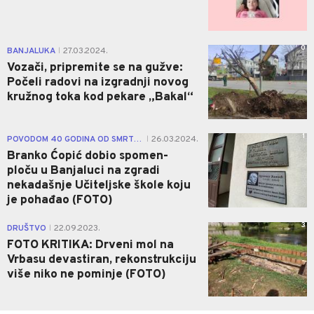
0
BANJALUKA
27.03.2024.
|
Vozači, pripremite se na gužve:
Počeli radovi na izgradnji novog
kružnog toka kod pekare „Bakal“
1
POVODOM 40 GODINA OD SMRTI ČUVENOG PISCA
26.03.2024.
|
Branko Ćopić dobio spomen-
ploču u Banjaluci na zgradi
nekadašnje Učiteljske škole koju
je pohađao (FOTO)
3
DRUŠTVO
22.09.2023.
|
FOTO KRITIKA: Drveni mol na
Vrbasu devastiran, rekonstrukciju
više niko ne pominje (FOTO)