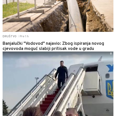
Pre 1 h
DRUŠTVO
|
Banjalučki "Vodovod" najavio: Zbog ispiranja novog
cjevovoda moguć slabiji pritisak vode u gradu
0