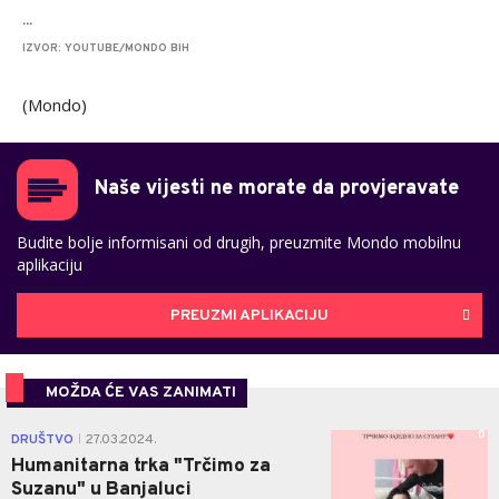
...
IZVOR: YOUTUBE/MONDO BIH
(Mondo)
Naše vijesti ne morate da provjeravate
Budite bolje informisani od drugih, preuzmite Mondo mobilnu
aplikaciju
PREUZMI APLIKACIJU
MOŽDA ĆE VAS ZANIMATI
0
DRUŠTVO
27.03.2024.
|
Humanitarna trka "Trčimo za
Suzanu" u Banjaluci