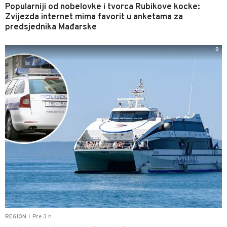
Popularniji od nobelovke i tvorca Rubikove kocke:
Zvijezda internet mima favorit u anketama za
predsjednika Mađarske
0
Pre 3 h
REGION
|