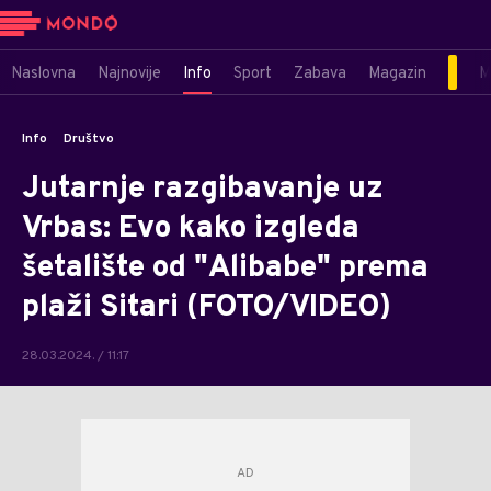
Naslovna
Najnovije
Info
Sport
Zabava
Magazin
M
Info
Društvo
Jutarnje razgibavanje uz
Vrbas: Evo kako izgleda
šetalište od "Alibabe" prema
plaži Sitari (FOTO/VIDEO)
28.03.2024. / 11:17