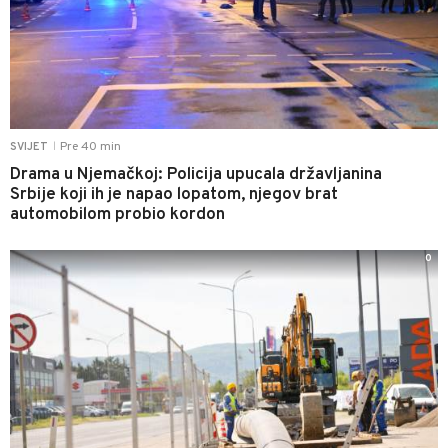
Pre 40 min
SVIJET
|
Drama u Njemačkoj: Policija upucala državljanina
Srbije koji ih je napao lopatom, njegov brat
automobilom probio kordon
0