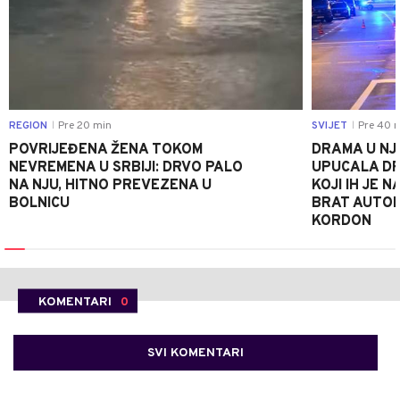
REGION
Pre 20 min
SVIJET
Pre 40 
|
|
POVRIJEĐENA ŽENA TOKOM
DRAMA U NJ
NEVREMENA U SRBIJI: DRVO PALO
UPUCALA DR
NA NJU, HITNO PREVEZENA U
KOJI IH JE 
BOLNICU
BRAT AUTOM
KORDON
KOMENTARI
0
SVI KOMENTARI