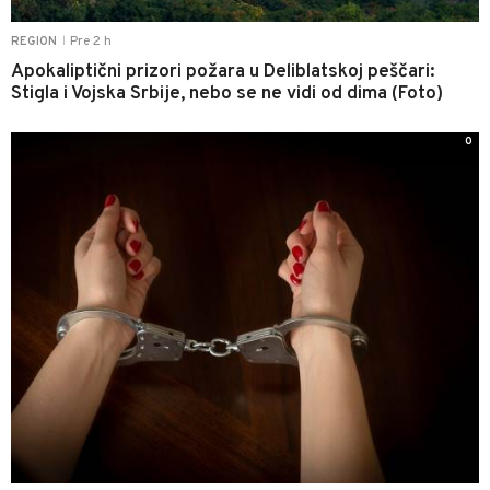
Pre 2 h
REGION
|
Apokaliptični prizori požara u Deliblatskoj peščari:
Stigla i Vojska Srbije, nebo se ne vidi od dima (Foto)
0