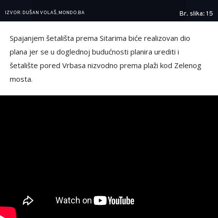
IZVOR: DUŠAN VOLAŠ, MONDO.BA
Br. slika: 15
Spajanjem šetališta prema Sitarima biće realizovan dio
plana jer se u doglednoj budućnosti planira urediti i
šetalište pored Vrbasa nizvodno prema plaži kod Zelenog
mosta.