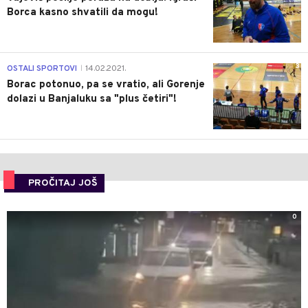
Borca kasno shvatili da mogu!
3
OSTALI SPORTOVI
14.02.2021.
|
Borac potonuo, pa se vratio, ali Gorenje
dolazi u Banjaluku sa "plus četiri"!
PROČITAJ JOŠ
0