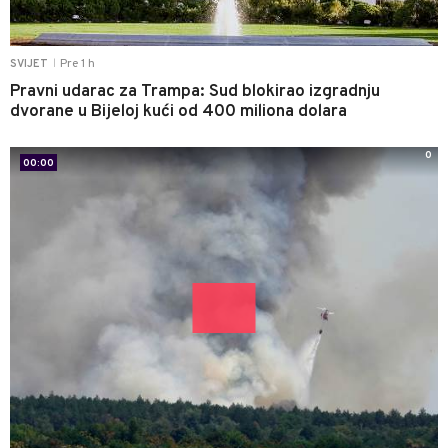
Pre 1 h
SVIJET
|
Pravni udarac za Trampa: Sud blokirao izgradnju
dvorane u Bijeloj kući od 400 miliona dolara
0
00:00