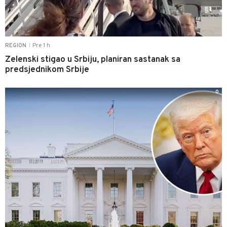
Pre 1 h
REGION
|
Zelenski stigao u Srbiju, planiran sastanak sa
predsjednikom Srbije
0