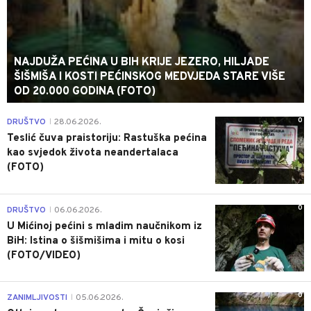
NAJDUŽA PEĆINA U BIH KRIJE JEZERO, HILJADE
ŠIŠMIŠA I KOSTI PEĆINSKOG MEDVJEDA STARE VIŠE
OD 20.000 GODINA (FOTO)
0
DRUŠTVO
28.06.2026.
|
Teslić čuva praistoriju: Rastuška pećina
kao svjedok života neandertalaca
(FOTO)
0
DRUŠTVO
06.06.2026.
|
U Mićinoj pećini s mladim naučnikom iz
BiH: Istina o šišmišima i mitu o kosi
(FOTO/VIDEO)
0
ZANIMLJIVOSTI
05.06.2026.
|