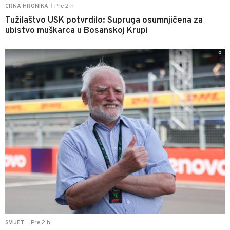
Pre 2 h
CRNA HRONIKA
|
Tužilaštvo USK potvrdilo: Supruga osumnjičena za
ubistvo muškarca u Bosanskoj Krupi
0
Pre 2 h
SVIJET
|