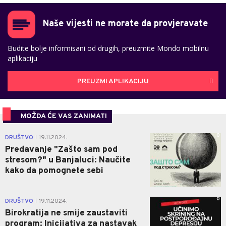
Naše vijesti ne morate da provjeravate
Budite bolje informisani od drugih, preuzmite Mondo mobilnu
aplikaciju
PREUZMI APLIKACIJU
MOŽDA ĆE VAS ZANIMATI
0
DRUŠTVO
19.11.2024.
|
Predavanje "Zašto sam pod
stresom?" u Banjaluci: Naučite
kako da pomognete sebi
0
DRUŠTVO
19.11.2024.
|
Birokratija ne smije zaustaviti
program: Inicijativa za nastavak