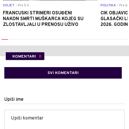
SVIJET
Pre 5 h
POLITIKA
Pre 6 
|
|
FRANCUSKI STRIMERI OSUĐENI
CIK OBJAVIO
NAKON SMRTI MUŠKARCA KOJEG SU
GLASAČKI LI
ZLOSTAVLJALI U PRENOSU UŽIVO
2026. GODIN
KOMENTARI
0
SVI KOMENTARI
Upiši ime