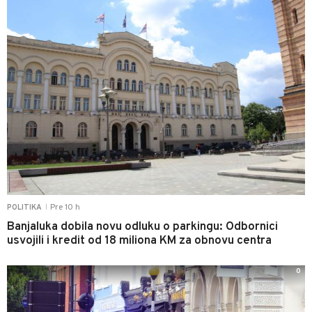
Pre 10 h
POLITIKA
|
Banjaluka dobila novu odluku o parkingu: Odbornici
usvojili i kredit od 18 miliona KM za obnovu centra
0