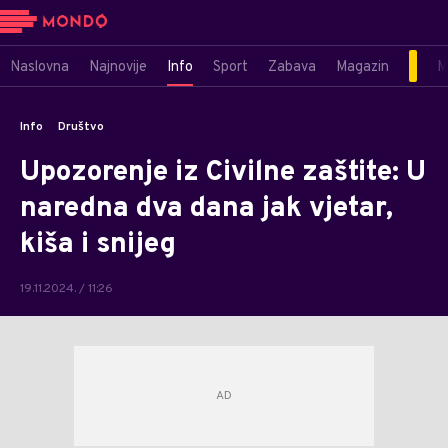
Naslovna
Najnovije
Info
Sport
Zabava
Magazin
M
Info
Društvo
Upozorenje iz Civilne zaštite: U
naredna dva dana jak vjetar,
kiša i snijeg
19.11.2024. / 11:26