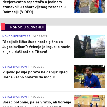
Nevjerovatna reportaža o jedinom
stanovniku zaboravljenog zaseoka u
Dalmaciji (VIDEO)
MONDO U SLOVENIJI
4
MONDO REPORTAŽA
16.02.2021.
|
"Socijalističko čudo nostalgično za
Jugoslavijom": Velenje je izgubilo naziv,
ali je u duši ostalo Titovo!
1
OSTALI SPORTOVI
14.02.2021.
|
Vujović poslije poraza na debiju: Igrači
Borca kasno shvatili da mogu!
3
OSTALI SPORTOVI
14.02.2021.
|
Borac potonuo, pa se vratio, ali Gorenje