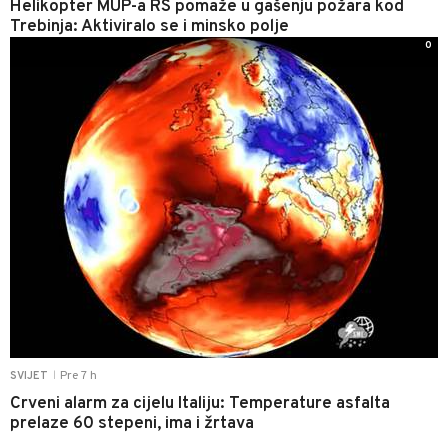
Helikopter MUP-a RS pomaže u gašenju požara kod
Trebinja: Aktiviralo se i minsko polje
0
Pre 7 h
SVIJET
|
Crveni alarm za cijelu Italiju: Temperature asfalta
prelaze 60 stepeni, ima i žrtava