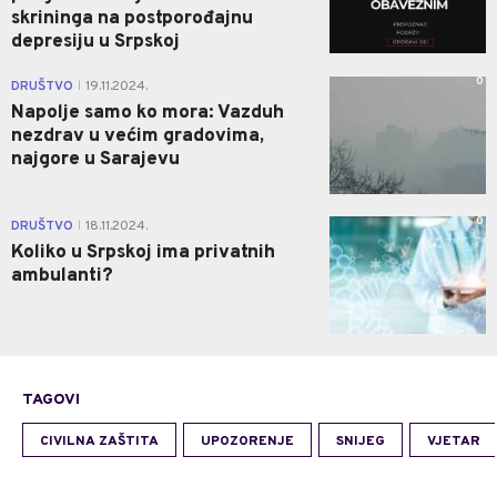
skrininga na postporođajnu
depresiju u Srpskoj
0
DRUŠTVO
19.11.2024.
|
Napolje samo ko mora: Vazduh
nezdrav u većim gradovima,
najgore u Sarajevu
0
DRUŠTVO
18.11.2024.
|
Koliko u Srpskoj ima privatnih
ambulanti?
TAGOVI
CIVILNA ZAŠTITA
UPOZORENJE
SNIJEG
VJETAR