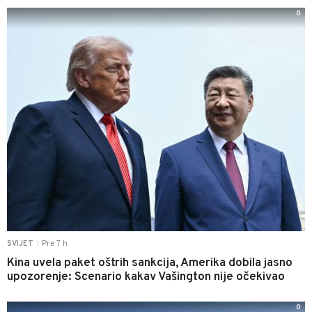
0
Pre 7 h
SVIJET
|
Kina uvela paket oštrih sankcija, Amerika dobila jasno
upozorenje: Scenario kakav Vašington nije očekivao
0