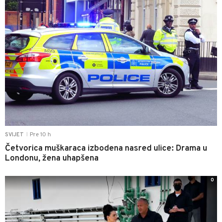
Pre 10 h
SVIJET
|
Četvorica muškaraca izbodena nasred ulice: Drama u
Londonu, žena uhapšena
0