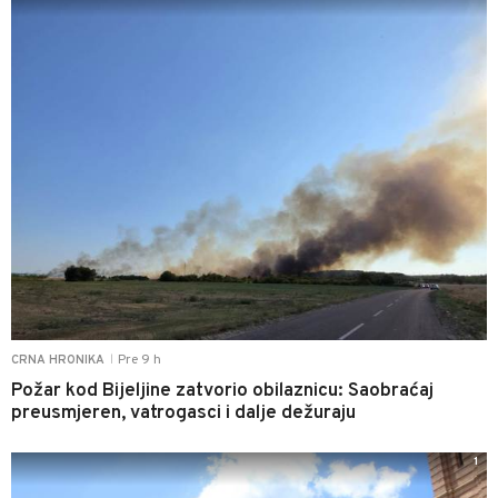
Pre 9 h
CRNA HRONIKA
|
Požar kod Bijeljine zatvorio obilaznicu: Saobraćaj
preusmjeren, vatrogasci i dalje dežuraju
1