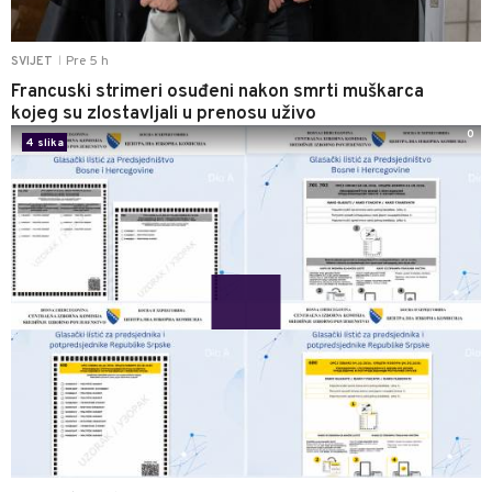
Pre 5 h
SVIJET
|
Francuski strimeri osuđeni nakon smrti muškarca
kojeg su zlostavljali u prenosu uživo
0
4 slika