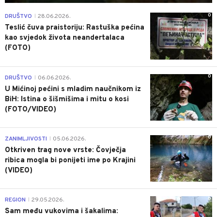
0
DRUŠTVO
28.06.2026.
|
Teslić čuva praistoriju: Rastuška pećina
kao svjedok života neandertalaca
(FOTO)
0
DRUŠTVO
06.06.2026.
|
U Mićinoj pećini s mladim naučnikom iz
BiH: Istina o šišmišima i mitu o kosi
(FOTO/VIDEO)
0
ZANIMLJIVOSTI
05.06.2026.
|
Otkriven trag nove vrste: Čovječja
ribica mogla bi ponijeti ime po Krajini
(VIDEO)
0
REGION
29.05.2026.
|
Sam među vukovima i šakalima: