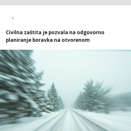
Vesna
AUTOR
0
Kerkez
Civilna zaštita je pozvala na odgovorno
planiranje boravka na otvorenom