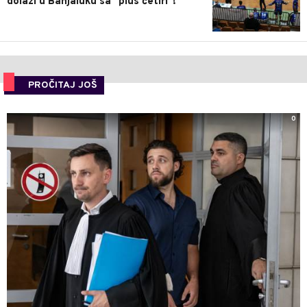
dolazi u Banjaluku sa "plus četiri"!
PROČITAJ JOŠ
0