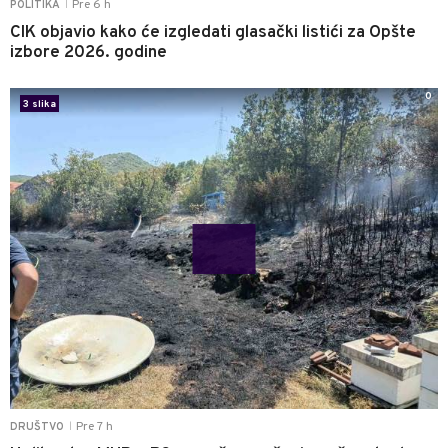
Pre 6 h
POLITIKA
|
CIK objavio kako će izgledati glasački listići za Opšte
izbore 2026. godine
0
3 slika
Pre 7 h
DRUŠTVO
|