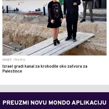
Pre 10 h
SVIJET
|
Izrael gradi kanal za krokodile oko zatvora za
Palestince
PREUZMI NOVU MONDO APLIKACIJU